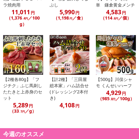
配送日、配送時間が異なる可能性がございます。
ラ焼肉用
ぶし
単 鎌倉黄金メンチ
カート機能をご利用の場合は、配送日時指定をご利用いただけませ
11,011
5,990
4,583
円
円
円
ん。
（1,376
／100
（1,198
／食）
（114
／個）
.4円
円
.6円
g）
発送日カレンダー
【2種各80g】「フ
【計2種】「三田屋
【500g】川俣シャ
ジチク」ふじ馬刺し
総本家」ハム詰合せ
モ くんせいハーフ
4,929
たたきと上赤身のセ
(ドレッシング2本付
円
ット
き)
（985
／100g）
.8円
休業日
5,289
4,108
円
円
（33
／g）
.1円
■
その他共通および商品カテゴリー別注意事項（※必ずご確認くだ
さい）
今週のオススメ
こちらの情報は
2026年07月09日
時点での情報となります。