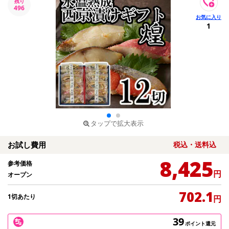
残り
496
1
タップで拡大表示
お試し費用
税込・送料込
8,425
参考価格
円
オープン
702.1
1切あたり
円
39
ポイント還元