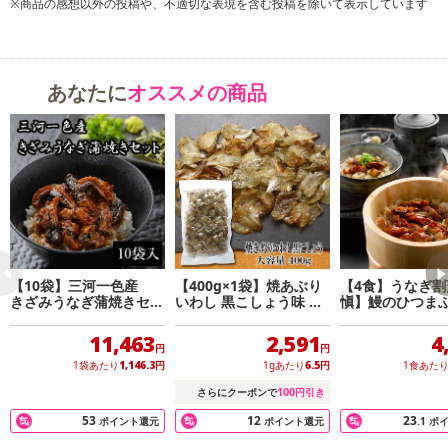
※商品の感想以外の投稿や、不適切な表現を含む投稿を除いて表示しています
特性の味噌床と氷温熟成製法で素材の旨みを引き出した西京漬けの
ギフトセット。柔らかな身から溢れ出す魚の旨みと、身の隅々まで
染み渡った上品な味噌の味の重なりを是非ご賞味下さい。
あなたに
オススメの商品
【10袋】三河一色産
【400g×1袋】焼あぶり
【4食】うなぎ割
きざみうなぎ蒲焼きセッ
いわし 黒こしょう味 香
愼】鰻のひつま
ト
ばしさとスパイシーさが
クセになる味わい
11,463
2,591
4
円
円
1袋あたり
1,146.3
円
1gあたり
6.5
円
1食あた
100
さらにクーポンで
円引き
53
12
23
ポイント還元
ポイント還元
.1
ポ