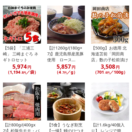
合がございます。
あらかじめご了承いただいた上でお申込みください。なお、本理由
によるお申込み後のキャンセル・返品交換は対応いたしかねます。
【お支払いについて】
※送料はお試し費用に含まれております。
※d払い、PayPay、au PAY、au PAY（auかんたん決済）、ソフトバ
【5袋】「三浦三
【計1260g/(180g×
【500g】お徳用 北
ンクまとめて支払い、楽天ペイ、メルペイ、AEON Pay、Amazon
崎」 三崎まぐろ ネ
7)】鹿児島県産黒豚
海道苫前「岡田商
Payでお支払いの場合、決済のため外部サイトへ遷移します。
ギトロセット
使用 ロース...
店」数の子松前漬け
※予約商品は決済手段ごとに定められた決済期限日にお支払いを完
5,974
5,857
3,508
円
円
円
了することがございます。ご了承いただいたうえでお申し込みくだ
（1,194
／袋）
（4
／g）
（701
／100g）
.8円
.7円
.6円
さい。
【配送伝票番号について】
※配送形態がメール便の商品については、商品の発送完了後、配送
伝票番号がマイページに表示されない場合もございます。
【配送日時の指定について】
【計800g/(400gx
【5食】うなぎ割烹
【計1.6kg/40個入
※配送日時の指定が可能な商品の場合、商品によってご指定できる
2)】松阪牛モモ・バ
【一愼】鰻のひつま
り】 レンジで簡