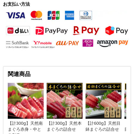
お支払い方法
関連商品
【計300g】天然南
【計300g】天然本
【計600g】天然目
【計
まぐろ赤身・中と
まぐろの詰合せ
鉢まぐろの詰合せ
目鉢