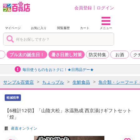
会員登録
ログイン
マイページ
お気に入り
閲覧履歴
カート
メニュー
品
プル太の誕生日！
暑さ日差し対策
防災特集
お酒
ク
毎日使うものをおトクに！★日用品デー★
サンプル百貨店
ちょっプル
生鮮食品
魚介類・シーフード
軽減税率
【6種計12切】「山陰大松」氷温熟成 西京漬けギフトセット
「煌」
産直オンライン