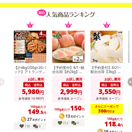
【計4kg/200g×20パ
【予約受付】8/1~順
【予約受付】8/21~
【
ック】アトランティ
次出荷【約2kg】山
順次出荷【3kg】九
ックサーモンハラス
形県産白桃(品種・
州産 梨《個数・品
お試し費用
お試し費用
お試し費用
切り落とし
玉数おまかせ)※ご家
種おまかせ》(ご家
庭用
庭用)
税込・送料込
税込・送料込
税込・送料込
5,980
2,999
3,550
円
円
円
参考価格
14,980
円
参考価格
オープン
参考価格
オープン
150
さらにクーポンで
100gあたり
149
100gあたり
円
300
円引き
.5
円
13
.8ポイント
27
100gあたり
.6ポイント
118
212
0
.4
円
136
0
16
.4ポイント