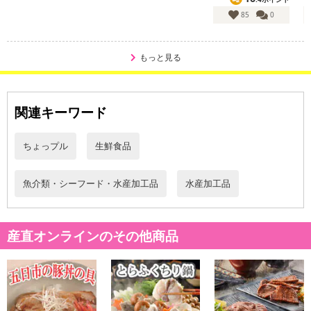
85
0
もっと見る
・賞味期限：出荷日60日
・原産国（最終加工地）：ギンダラ：アメリカ ベニザケ：アメリ
カ サワラ：韓国 キンメダイ：ニュージーランド カラスガレ
関連キーワード
イ：ドイツ
・原材料/材質/素材：
ちょっプル
生鮮食品
〇ギンダラ（アメリカ）、みそ（大豆を含む）、調味粕（酒粕、
還元水あめ、食塩）、砂糖結合水あめ、醗酵調味料、砂糖、食塩〇
ベニザケ（アメリカ）、みそ（大豆を含む）、調味粕（酒粕、還元
魚介類・シーフード・水産加工品
水産加工品
水あめ、食塩）、砂糖結合水あめ、発酵調味料、砂糖、食塩〇サワ
ラ（韓国）、みそ（大豆を含む）、調味粕（酒粕、還元水あめ、食
塩）、砂糖結合水あめ、発酵調味料、砂糖、食塩〇キンメダイ（ニ
産直オンラインのその他商品
ュージーランド）、みそ（大豆を含む）、調味粕（酒粕、還元水あ
め、食塩）、砂糖結合水あめ、発酵調味料、砂糖、食塩〇ブリ（養
殖：大分県）、みそ（大豆を含む）、調味粕（酒粕、還元水あめ、
食塩）、砂糖結合水あめ、発酵調味料、砂糖、食塩〇カラスガレイ
（ドイツ）、みそ（大豆を含む）、調味粕（酒粕、還元水あめ、食