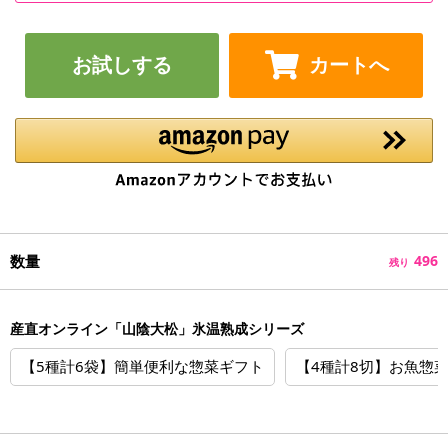
お試しする
カートへ
数量
496
残り
産直オンライン「山陰大松」氷温熟成シリーズ
【5種計6袋】簡単便利な惣菜ギフト
【4種計8切】お魚惣