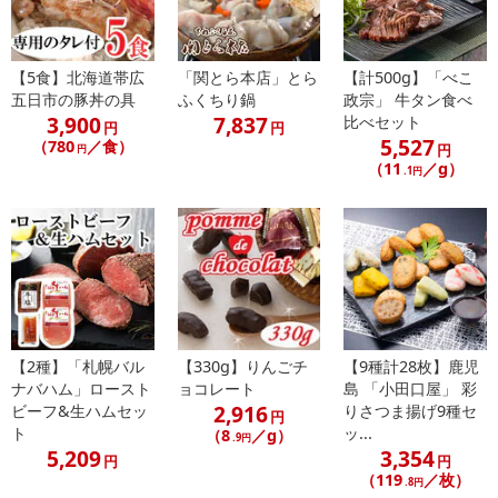
塩）、砂糖結合水あめ、発酵調味料、砂糖、食塩
・アレルギー表示：大豆、サケ
・注意事項：-18℃以下で保存お願いします。
【5食】北海道帯広
「関とら本店」とら
【計500g】「べこ
五日市の豚丼の具
ふくちり鍋
政宗」 牛タン食べ
3,900
7,837
比べセット
円
円
注意事項
5,527
（780
／食）
円
円
（11
／g）
.1円
【賞味・消費期限のある商品について】
商品到着時点でのお日持ち期間は、配送日数などにより異なります
のでご了承ください。
【キャンセルについて】
※お申込み後のキャンセルはお受けできません。
記載されている内容を必ずご確認いただき、お届けする商品セット
にご納得いただきましたうえでお申し込みください。
【2種】「札幌バル
【330g】りんごチ
【9種計28枚】鹿児
※パッケージ変更や商品リニューアル（成分など含む）等により、
ナバハム」ロースト
ョコレート
島 「小田口屋」 彩
参考の掲載画像や画像内のバーコードなど、お届け商品と多少異な
2,916
ビーフ&生ハムセッ
りさつま揚げ9種セ
円
ト
ッ...
る場合がございます。
（8
／g）
.9円
5,209
3,354
また、[新たな加工食品の原料原産地表示制度]の経過措置期間の終
円
円
（119
／枚）
.8円
了により、商品詳細内に記載の原産国・原材料の表記が旧表記の場