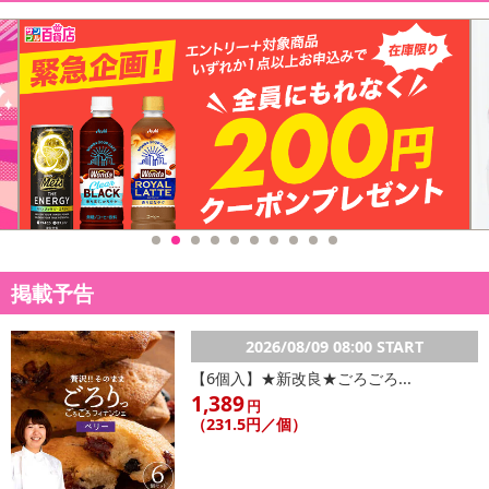
掲載予告
2026/08/09 08:00 START
【6個入】★新改良★ごろごろ...
1,389
円
（231.5円／個）