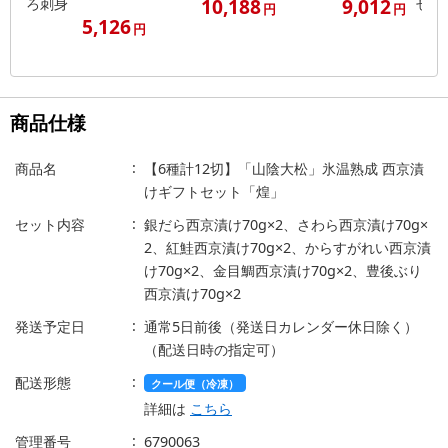
10,188
9,012
ろ刺身
せ
円
円
5,126
円
商品仕様
商品名
【6種計12切】「山陰大松」氷温熟成 西京漬
けギフトセット「煌」
セット内容
銀だら西京漬け70g×2、さわら西京漬け70g×
2、紅鮭西京漬け70g×2、からすがれい西京漬
け70g×2、金目鯛西京漬け70g×2、豊後ぶり
西京漬け70g×2
発送予定日
通常5日前後（発送日カレンダー休日除く）
（配送日時の指定可）
配送形態
クール便（冷凍）
詳細は
こちら
管理番号
6790063