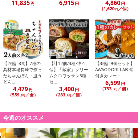
11,835
6,915
4,860
円
円
円
（1,620
／個）
こちらの情報は
2026年07月09日
時点での情報となります。
円
【2種計8食】7種の
【計12個/3種×各4
【3種計9個セット】
具材本場長崎で作っ
個】「蔵家」クリー
AWAODORI LAB 骨
たちゃんぽん・皿う
ムクロワッサン3種
付きカレー・...
6,599
どん...
セ...
円
4,479
3,400
（733
／個）
円
円
.3円
（559
／食）
（283
／個）
.9円
.4円
今週のオススメ