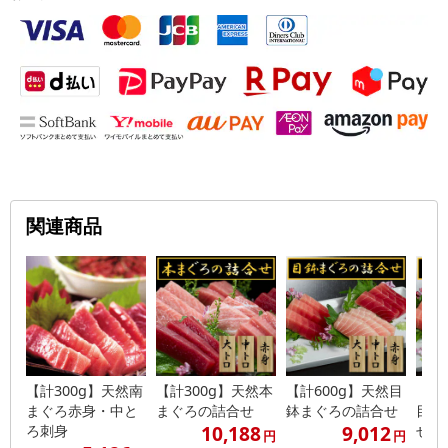
関連商品
【計300g】天然南
【計300g】天然本
【計600g】天然目
【計
まぐろ赤身・中と
まぐろの詰合せ
鉢まぐろの詰合せ
目鉢
10,188
9,012
ろ刺身
せ
円
円