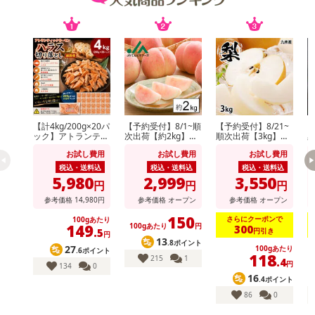
【計4kg/200g×20パ
【予約受付】8/1~順
【予約受付】8/21~
【
ック】アトランティ
次出荷【約2kg】山
順次出荷【3kg】九
ックサーモンハラス
形県産白桃(品種・
州産 梨《個数・品
お試し費用
お試し費用
お試し費用
切り落とし
玉数おまかせ)※ご家
種おまかせ》(ご家
庭用
庭用)
税込・送料込
税込・送料込
税込・送料込
5,980
2,999
3,550
円
円
円
参考価格
14,980
円
参考価格
オープン
参考価格
オープン
150
さらにクーポンで
100gあたり
149
100gあたり
円
300
円引き
.5
円
13
.8ポイント
27
100gあたり
.6ポイント
118
215
1
.4
円
134
0
16
.4ポイント
・賞味期限：出荷日より60日
86
0
・原産国（最終加工地）：ロシア又はアメリカ