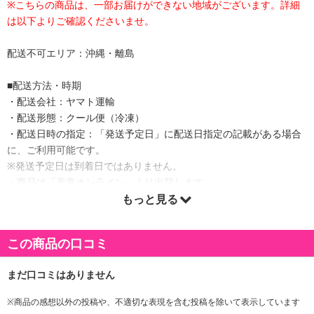
※こちらの商品は、一部お届けができない地域がございます。詳細
は以下よりご確認くださいませ。
配送不可エリア：沖縄・離島
■配送方法・時期
・配送会社：ヤマト運輸
・配送形態：クール便（冷凍）
・配送日時の指定：「発送予定日」に配送日指定の記載がある場合
に、ご利用可能です。
※発送予定日は到着日ではありません。
・商品は「産直オンライン」より出荷します。
もっと見る
商品詳細
この商品の口コミ
魚醤を加えた福さ屋独自の香辛調味料にじっくり漬け込んだ、辛さ
の中にも旨みのある辛子明太子です。
※商品の感想以外の投稿や、不適切な表現を含む投稿を除いて表示しています