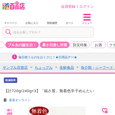
会員登録
ログイン
マイページ
お気に入り
閲覧履歴
カート
メニュー
品
プル太の誕生日！
暑さ日差し対策
防災特集
お酒
ク
毎日使うものをおトクに！★日用品デー★
サンプル百貨店
ちょっプル
生鮮食品
魚介類・シーフード
軽減税率
【計720g/240g×3】「福さ屋」無着色辛子めんたい
産直オンライン
残り
499