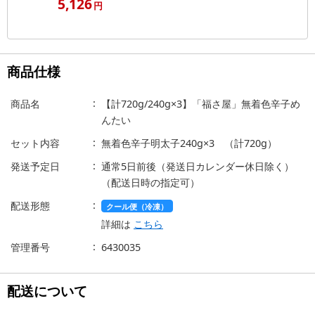
5,126
円
商品仕様
商品名
【計720g/240g×3】「福さ屋」無着色辛子め
んたい
セット内容
無着色辛子明太子240g×3 （計720g）
発送予定日
通常5日前後（発送日カレンダー休日除く）
（配送日時の指定可）
配送形態
クール便（冷凍）
詳細は
こちら
管理番号
6430035
配送について