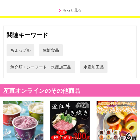
・原材料/材質/素材：すけとうだらの卵巣（ロシア又はアメリ
カ）、食塩、唐辛子、発酵調味料、かつおエキス、魚醤／調味料
もっと見る
（アミノ酸等）、酸化防止剤（ビタミンC）、ナイアシン、発色剤
（亜硝酸Na）
・注意事項：－18℃以下で保存お願いします
関連キーワード
注意事項
ちょっプル
生鮮食品
【賞味・消費期限のある商品について】
魚介類・シーフード・水産加工品
水産加工品
商品到着時点でのお日持ち期間は、配送日数などにより異なります
のでご了承ください。
産直オンラインのその他商品
【キャンセルについて】
※お申込み後のキャンセルはお受けできません。
記載されている内容を必ずご確認いただき、お届けする商品セット
にご納得いただきましたうえでお申し込みください。
※パッケージ変更や商品リニューアル（成分など含む）等により、
参考の掲載画像や画像内のバーコードなど、お届け商品と多少異な
る場合がございます。