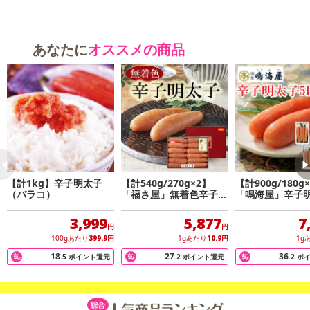
あなたに
オススメの商品
【計1kg】辛子明太子
【計540g/270g×2】
【計900g/180g
（バラコ）
「福さ屋」無着色辛子め
「鳴海屋」辛子
んたい
3,999
5,877
7
円
円
100gあたり
399.9
円
1gあたり
10.9
円
1g
18
27
36
.5
ポイント還元
.2
ポイント還元
.2
ポ