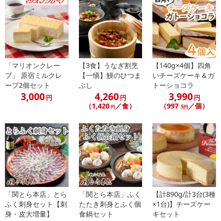
※配送日時の指定が可能な商品の場合、商品によってご指定できる
配送日、配送時間が異なる可能性がございます。
カート機能をご利用の場合は、配送日時指定をご利用いただけませ
ん。
「マリオンクレー
【3食】うなぎ割烹
【140g×4個】四角
発送日カレンダー
プ」 原宿ミルクレ
【一愼】鰻のひつま
いチーズケーキ＆ガ
ープ2個セット
ぶし
トーショコラ
3,000
4,260
3,990
円
円
円
（1,420
／食）
（997
／個）
円
.5円
休業日
「関とら本店」とら
「関とら本店」ふく
【計890g/計3台(3種
ふく刺身セット【刺
たたき刺身とふく個
×1台)】チーズケー
■
その他共通および商品カテゴリー別注意事項（※必ずご確認くだ
身・皮大増量】
食鍋セット
キセット
さい）