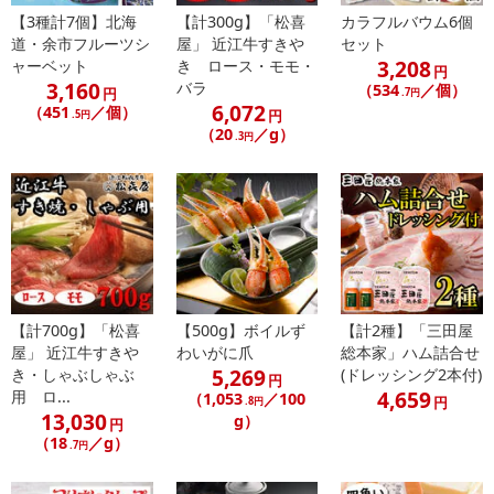
また、[新たな加工食品の原料原産地表示制度]の経過措置期間の終
【3種計7個】北海
【計300g】「松喜
カラフルバウム6個
了により、商品詳細内に記載の原産国・原材料の表記が旧表記の場
道・余市フルーツシ
屋」 近江牛すきや
セット
合がございます。
3,208
ャーベット
き ロース・モモ・
円
あらかじめご了承いただいた上でお申込みください。なお、本理由
3,160
バラ
（534
／個）
円
.7円
によるお申込み後のキャンセル・返品交換は対応いたしかねます。
6,072
（451
／個）
円
.5円
（20
／g）
.3円
【お支払いについて】
※送料はお試し費用に含まれております。
※d払い、PayPay、au PAY、au PAY（auかんたん決済）、ソフトバ
ンクまとめて支払い、楽天ペイ、メルペイ、AEON Pay、Amazon
Payでお支払いの場合、決済のため外部サイトへ遷移します。
※予約商品は決済手段ごとに定められた決済期限日にお支払いを完
了することがございます。ご了承いただいたうえでお申し込みくだ
【計700g】「松喜
【500g】ボイルず
【計2種】「三田屋
さい。
屋」 近江牛すきや
わいがに爪
総本家」ハム詰合せ
5,269
き・しゃぶしゃぶ
(ドレッシング2本付)
円
【配送伝票番号について】
4,659
用 ロ...
（1,053
／100
円
.8円
※配送形態がメール便の商品については、商品の発送完了後、配送
13,030
g）
円
伝票番号がマイページに表示されない場合もございます。
（18
／g）
.7円
【配送日時の指定について】