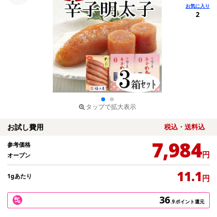
2
タップで拡大表示
お試し費用
税込・送料込
7,984
参考価格
円
オープン
11.1
1gあたり
円
36
.9
ポイント還元