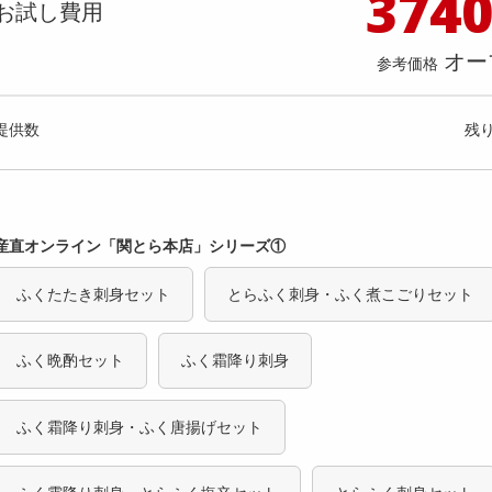
374
料理の素
ナッツ・ドライフルーツ
栄養ドリンク・エナジードリンク
チューハイ・カクテル
洗剤ギフト
ヘルスケア・衛生用品
健康グッズ
インテリア雑貨
時計
記録メディア・メモリーカード
マタニティ
お試し費用
のりわかめスープ 80g
Milcora 土鍋風 炊飯器「匠」（
乾物・海苔・粉物
ゼリー・プリン
お茶・紅茶（茶葉）
ノンアルコール飲料
その他 洗剤
キッチン雑貨・食器・消耗品
アウトドア・イベント用品・DIY・工具
アクセサリー
その他 ベビー・キッズ・マタニティ
スマートフォン・携帯電話・タブレットアクセ
予約機能/しゃもじ/計量カップ
店舗
オー
リー
参考価格
カレー・シチュー
和菓子
コーヒー(豆・インスタント）
ビール・ワイン・お酒ギフト
調理器具・鍋・包丁
その他 インテリア・家具
ファッション雑貨
電池
提供数 404
提供
店舗情報
食品ギフト
おつまみ
ココア・チョコレート飲料
その他 アルコール飲料
弁当箱・水筒・弁当グッズ
下着・ルームウェア
電球・蛍光灯・照明
お試し費用
お試し費
提供数
残
1,197
6,
円
オープン
参考価格
参考価格
産直オンライン「関とら本店」シリーズ①
ふくたたき刺身セット
とらふく刺身・ふく煮こごりセット
ふく晩酌セット
ふく霜降り刺身
ふく霜降り刺身・ふく唐揚げセット