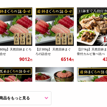
600g】天然目鉢まぐろ
【計300g】 天然目鉢まぐ
【計1kg】天然目鉢
合せ
ろの詰合せ
骨付カルビ食べ比べ
9012
6514
4
円
円
商品をもっと見る