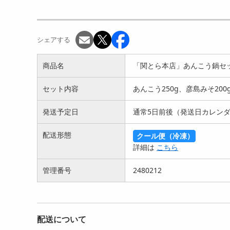
【計300g】 漬け鮪丼セッ
【計600g】天然本まぐろの
【計
ト
詰合せ
詰合
4092
12736
円
円
シェアする
商品名
「関とら本店」あんこう鍋セ
セット内容
あんこう250g、彦島みそ200
発送予定日
通常5日前後（発送日カレンダ
【計1Kg】 天然目鉢まぐろ
【1Kg】 天然目鉢マグロ中
【計
配送形態
クール便（冷凍）
赤身切り落とし
トロ赤身1kgブロック
ぐろ
詳細は
こちら
5269
7273
円
円
管理番号
2480212
配送について