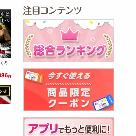
まぐろ
386
円