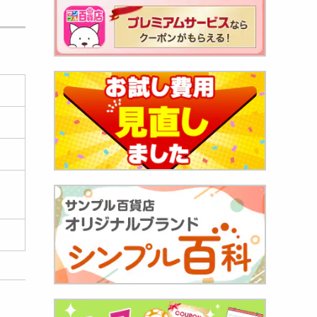
鉢まぐ
543
円
み ま
122
円