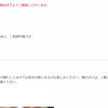
細は以下よりご確認くださいませ。
400g】 ネギトロ丼の
【計600g】天然本まぐろ・
【計400g】 天然本ま
漬け鮪丼の具セット
目鉢まぐろ食べ比べセッ...
ろ・目鉢まぐろ食べ
4358
13795
セ...
円
円
8
場合に、ご利用可能です。
けの鍋だしとみそでお好みの味に仕上げお楽しみください。鍋の〆には、ご飯
1Kg】ネギトロ丼の
【計400g】天然本まぐろ・
【計500g】三崎まぐ
堪能ください。
漬け鮪丼の具セット
目鉢まぐろ食べ比べセッ...
ギトロ丼セット
6562
6856
4
円
円