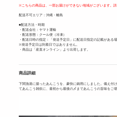
※こちらの商品は、一部お届けができない地域がございます。詳
配送不可エリア：沖縄・離島
【500g】 目鉢まぐろの詰
【200g】 本まぐろの詰合
【計
合せ
せ
具＆
■配送方法・時期
6562
6562
円
円
・配送会社：ヤマト運輸
・配送形態：クール便（冷凍）
・配送日時の指定：「発送予定日」に配送日指定の記載がある
※発送予定日は到着日ではありません。
・商品は「産直オンライン」より出荷します。
商品詳細
下関漁港に揚ったあんこうを、豪快に鍋用にしました。備え付
【計800g】 まぐろ三昧セ
【計700g】 まぐろ三昧セ
【計
てあんこう雑炊に、最初から最後の〆まであんこうの旨味をご
ット
ット
具・
7842
7445
円
円