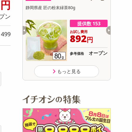
0
円
初回トライアル
2.5合炊き/
静岡県産 匠の粉末緑茶80g
パティスリ
サ
付き）
プン
数 236
提供数 153
用
お試し費用
499
り
999
892
円
円
オープン
オープン
参考価格
もっと見る