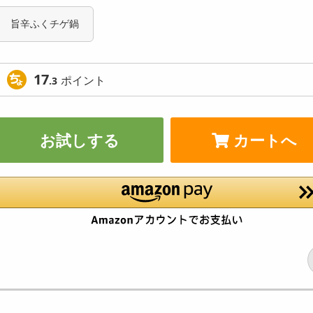
旨辛ふくチゲ鍋
17
ポイント
.3
お試しする
カートへ