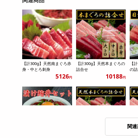
【計300g】天然南まぐろ赤
【計300g】天然本まぐろの
【計
身・中とろ刺身
詰合せ
の詰
5126
10188
円
円
関連