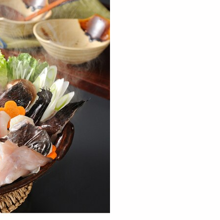
600g】赤身切り落と
【計400g】本まぐろの詰合
【計1.2kg】目鉢ま
ねぎとろセット
せ
詰合せ
4386
10188
15
円
円
400g】目鉢まぐろの詰
【計500g】目鉢まぐろの詰
【計400g】目鉢まぐ
（大トロ、中トロ）
合せ（大トロ、中トロ、...
合せ（中トロ、赤身
7739
7543
6
円
円