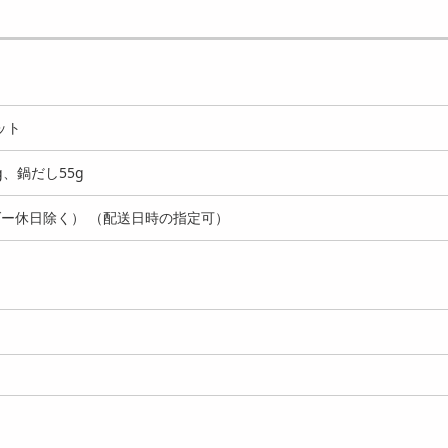
500g】 天然本まぐろ
【計600g】 天然まぐろ三
【計300g】 天然目
せ
昧セット
ろの詰合せ
9210
6543
6
円
円
ット
g、鍋だし55g
ー休日除く） （配送日時の指定可）
1080g】三崎漁師のま
【計600g】 ネギトロ丼の
【計2.4kg】海のめぐ
鍋セット
具＆漬け鮪丼の具セット
ぐろグリルセット
5832
5092
6
円
円