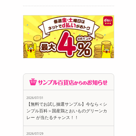
ぐろの
970
円
2026/07/31
【無料でお試し抽選サンプル】今なら＜シ
ンプル百科＞国産鶏とおいものグリーンカ
ろの詰
レー が当たるチャンス！！
）
974
円
2026/07/29