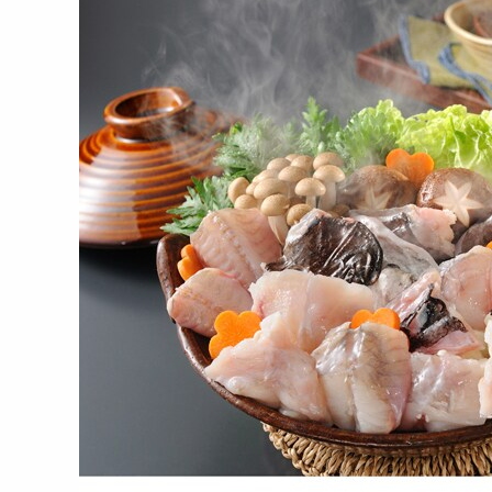
【計500g】漬け鮪丼セット
【計300g】ネギトロ丼セッ
【計
4652
ト
し・
円
4386
円
【計600g】目鉢まぐろの詰
【計600g】目鉢まぐろの詰
【計
合せ（大トロ、中トロ、...
合せ（大トロ、中トロ、...
合せ
8425
8032
円
円