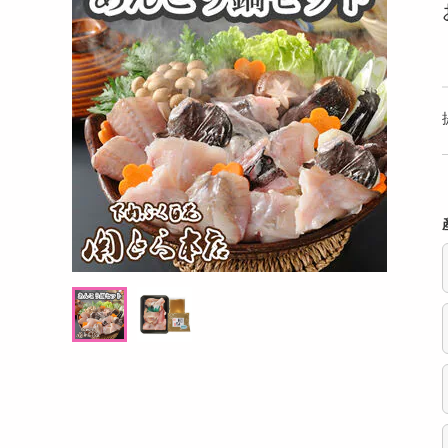
洗剤
ト 13個入
パティスリー アソートメント 8個入
あおさ
キッチン・日用品
ヘアケア・ボディケア
提供数 60
提供数 60
ビューティーケア
試し費用
お試し費用
,480
8,640
円
円
健康・ダイエット・サプリメント
医薬品・医薬部外品
オープン
オープン
考価格
参考価格
インテリア・家具・収納・寝具
3,240
2,160
箱あたり
1箱あたり
円
円
ファッション
家電
ベビー・キッズ・マタニティ
ペット用品
クーポン・資格・学習
掲載予告