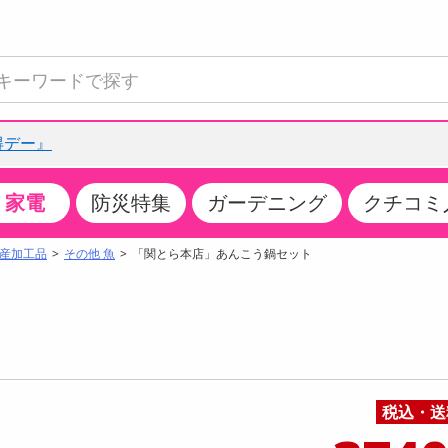
得デー』
家電
防災特集
ガーデニング
クチコミ
て見る
特設コーナー
食品・調味料
生鮮食品
お菓子
アイス・スイーツ
飲料
お酒
洗剤
キッチン・日用品
健康・ダイエット
医薬品・医薬部外
インテリア・家具
ファッション
家電
ベビー・キッズ・
ペット用品
加工食品
ヘアケア・ボディ
ビューティーケア
特集一覧
産加工品
その他 魚
「関とら本店」あんこう鍋セット
全国うまいもの博
米・雑穀
肉・肉加工品
スナック菓子
アイスクリーム・シャーベット
水・ミネラルウォーター・炭酸水
ビール・発泡酒・新ジャンル
キッチン・台所用洗剤
掃除用具
健康食品・飲料
第二類医薬品
収納用品
トップス
生活家電
ベビーおむつ・トイレ用品
犬用品
カップ麺・乾麺・パスタ
ヘアケア・スタイリング
スキンケア・基礎化粧品
クチコミで選ばれた人気商品
パン・シリアル・コーンフレーク
魚介類・シーフード・水産加工品
クッキー・クラッカー
ケーキ・スイーツ
お茶・紅茶（ソフトドリンク）
ワイン
洗濯用洗剤・柔軟剤・漂白剤
洗濯用品
ダイエット
指定第二類医薬品
寝具・布団
ボトムス
キッチン家電
授乳グッズ
猫用品
インスタント・レトルト・冷凍食品・惣菜
ボディケア
ベースメイク・メイクアップ・ネイル
チーズ・ヨーグルト・乳製品・卵
フルーツ・果物・果物加工品
キャンディ・ガム・タブレット
お菓子・スイーツギフト
コーヒー（ソフトドリンク）
日本酒・焼酎
バス・お風呂用洗剤
トイレ・バス用品
サプリメント
第三類医薬品
マット・カーペット・クッション
シューズ
冷房・暖房器具・空調
食事グッズ
その他 ペット用品
ナチュラル・オーガニックコスメ
ポイント
調味料・ドレッシング・油
野菜・きのこ
せんべい・米菓
果実・野菜・清涼・乳飲料
洋酒・リキュール
トイレ用洗剤
タオル
美容サプリメント・ドリンク
医薬部外品
テーブル・デスク・カウンター
バッグ
美容・健康家電
ベビー用品・雑貨
香水・アロマ
08月06日10時00分 ～
08月06日10時00分
ポイント履歴
税込・送
缶詰・瓶詰・ジャム・はちみつ
ミールキット
チョコレート
トクホ
果実酒・梅酒
住居用洗剤
日用品
スポーツサプリメント・ドリンク
チェア・ソファ
財布・小物
パソコン・プリンター・パソコン周辺機器
家具・寝具
っプル
ちょっプル
ちょっプルポイントとは？
0
0