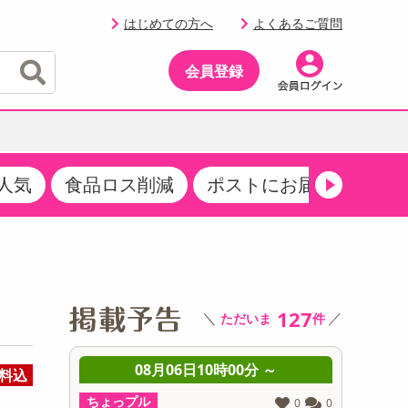
はじめての方へ
よくあるご質問
会員登録
人気
食品ロス削減
ポストにお届け
生活
イベント
・サプリメント
品
・収納・寝具
マタニティ
ケア
イベント最新情報（RSPほか）
その他 食品
製菓・製パン材料
飲料ギフト
生活雑貨
メンズ
AV機器
クーポン
その他 お菓子・スイーツ
その他 飲料
スポーツ・アウトドア用品
ベビー・キッズ
その他 家電
商品限定クーポン
127
＼
／
ただいま
件
介護用品
レッグウェア
その他 キッチン・日用品
その他 ファッション
サンプリング
 ～
08月06日10時00分 ～
0
料込
抽選サンプル
ちょっプル
ちょっプ
0
0
0
0