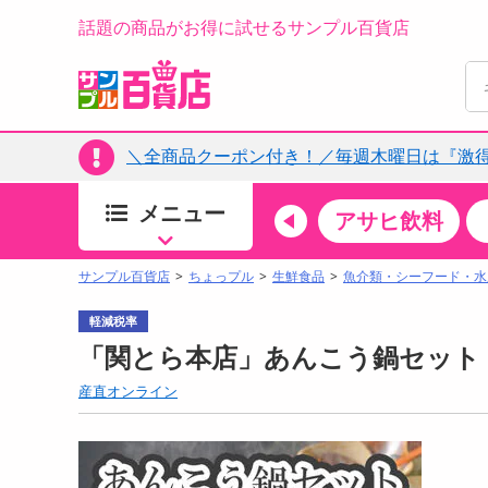
話題の商品がお得に試せるサンプル百貨店
＼全商品クーポン付き！／毎週木曜日は『激
メニュー
ちょっプルカテゴリ
キッチン・日用品
食品
アサヒ飲料
すべ
食品・調味料
サンプル百貨店
ちょっプル
生鮮食品
魚介類・シーフード・水
生鮮食品
軽減税率
加工食品
「関とら本店」あんこう鍋セット
お菓子
産直オンライン
アイス・スイーツ
飲料
00分 ～
08月06日10時00分 ～
お酒
ちょっプル
ちょ
0
0
0
0