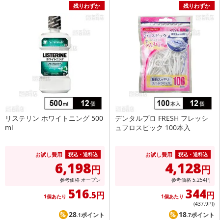
残りわずか
残りわずか
リステリン ホワイトニング 500
デンタルプロ FRESH フレッシ
ml
ュフロスピック 100本入
お試し費用
お試し費用
税込・送料込
税込・送料込
6,198
4,128
円
円
参考価格
オープン
参考価格
5,254
円
516
344
.5円
円
1個あたり
1個あたり
(437
.9円
)
28
18
ポイント
ポイント
.1
.7