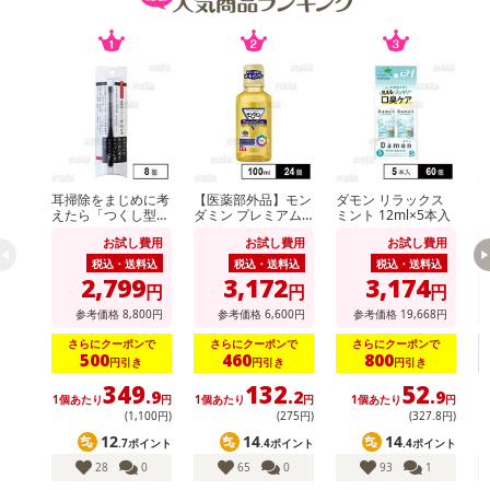
耳掃除をまじめに考
【医薬部外品】モン
ダモン リラックス
えたら「つくし型」
ダミン プレミアム
ミント 12ml×5本入
ダ
にたどり着きました
ケア ミニボトル 10
ケ
お試し費用
お試し費用
お試し費用
0ml
0
税込・送料込
税込・送料込
税込・送料込
2,799
3,172
3,174
円
円
円
参考価格
8,800
円
参考価格
6,600
円
参考価格
19,668
円
さらにクーポンで
さらにクーポンで
さらにクーポンで
500
460
800
円引き
円引き
円引き
349
132
52
.9
.2
.9
1個あたり
円
1個あたり
円
1個あたり
円
(1,100円)
(275円)
(327
.8
円)
12
14
14
.7ポイント
.4ポイント
.4ポイント
28
0
65
0
93
1