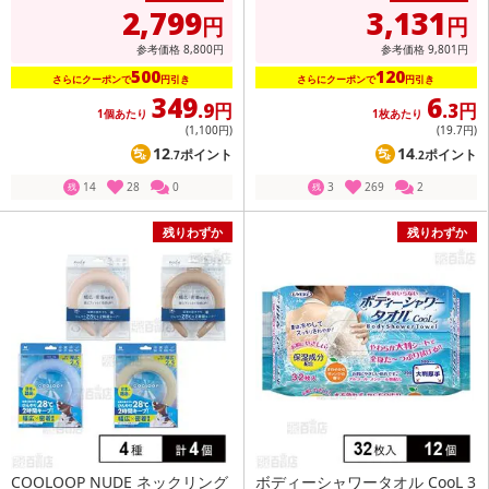
2,799
3,131
円
円
参考価格
8,800
円
参考価格
9,801
円
500
120
さらにクーポンで
円引き
さらにクーポンで
円引き
349
6
.9円
.3円
1個あたり
1枚あたり
(1,100
円
)
(19
.7円
)
12
14
ポイント
ポイント
.7
.2
14
28
0
3
269
2
残
残
残りわずか
残りわずか
COOLOOP NUDE ネックリング
ボディーシャワータオル CooL 3