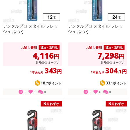
デンタルプロ スタイル フレッ
デンタルプロ スタイル フレッ
シュ ふつう
シュ ふつう
お試し費用
お試し費用
税込・送料込
税込・送料込
4,116
7,298
円
円
参考価格
オープン
参考価格
オープン
343
304
円
.1円
1本あたり
1本あたり
18
33
ポイント
ポイント
.7
.1
3
3
0
3
4
0
残
残
残りわずか
残りわずか