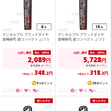
デンタルプロ ブラックダイヤ
デンタルプロ ブラックダイヤ
超極細毛 超コンパクト ふつう
超極細毛 超コンパクト ふつう
お試し費用
お試し費用
税込・送料込
税込・送料込
2,089
5,728
円
円
参考価格
オープン
参考価格
オープン
348
318
.2円
.3円
1本あたり
1本あたり
9
26
ポイント
ポイント
.5
5
7
0
3
14
0
残
残
残りわずか
残りわずか