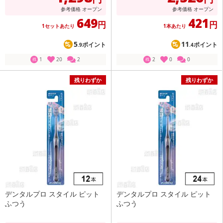
参考価格
オープン
参考価格
オープン
649
421
円
円
1セットあたり
1本あたり
5
11
ポイント
ポイント
.9
.4
1
20
2
2
0
0
残
残
残りわずか
残りわずか
デンタルプロ スタイル ピット
デンタルプロ スタイル ピット
ふつう
ふつう