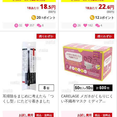
18
22
.5円
.6円
1枚あたり
1枚あたり
(88
円
)
(88
円
)
20
12
ポイント
ポイント
.1
.2
32
357
8
26
182
4
残
残
残りわずか
残りわずか
耳掃除をまじめに考えたら「つ
CARELAGE メガネがくもりにく
くし型」にたどり着きました
い不織布マスク ミディア...
お試し費用
お試し費用
税込・送料込
税込・送料込