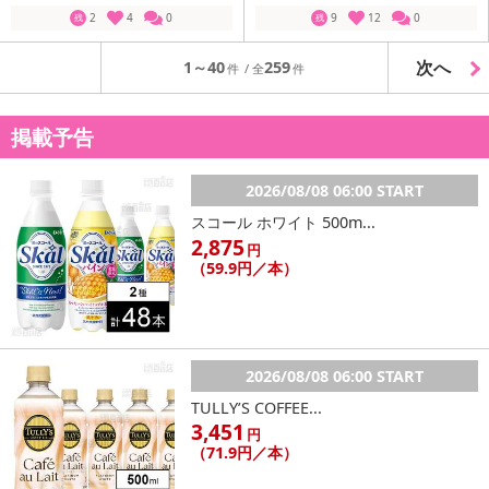
2
4
0
9
12
0
残
残
次へ
1～40
259
掲載予告
2026/08/08 06:00 START
スコール ホワイト 500m...
2,875
円
（59.9円／本）
2026/08/08 06:00 START
TULLY’S COFFEE...
3,451
円
（71.9円／本）