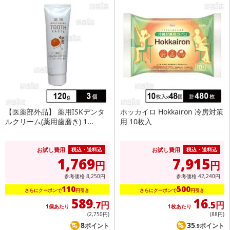
【医薬部外品】 薬用ISKデンタ
ホッカイロ Hokkairon 冷房対策
ルクリーム(薬用歯磨き) 1...
用 10枚入
お試し費用
お試し費用
税込・送料込
税込・送料込
1,769
7,915
円
円
参考価格
8,250
円
参考価格
42,240
円
110
500
さらにクーポンで
円引き
さらにクーポンで
円引き
589
16
.7円
.5円
1個あたり
1枚あたり
(2,750
円
)
(88
円
)
8
35
ポイント
ポイント
.9