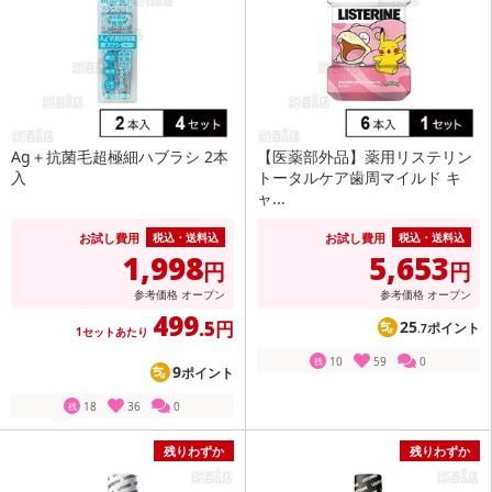
Ag＋抗菌毛超極細ハブラシ 2本
【医薬部外品】薬用リステリン
入
トータルケア歯周マイルド キ
ャ...
お試し費用
お試し費用
税込・送料込
税込・送料込
1,998
5,653
円
円
参考価格
オープン
参考価格
オープン
499
.5円
25
ポイント
.7
1セットあたり
10
59
0
残
9
ポイント
18
36
0
残
残りわずか
残りわずか