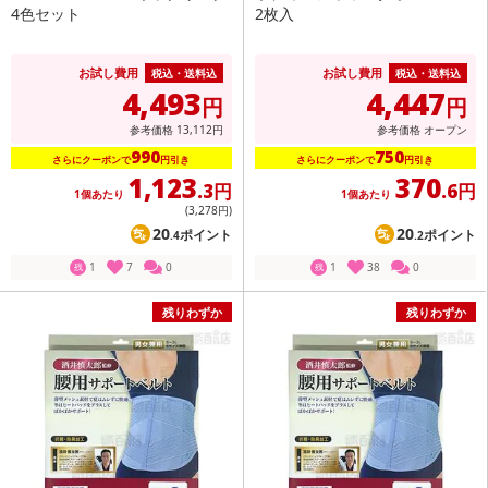
4色セット
2枚入
お試し費用
お試し費用
税込・送料込
税込・送料込
4,493
4,447
円
円
参考価格
13,112
円
参考価格
オープン
990
750
さらにクーポンで
円引き
さらにクーポンで
円引き
1,123
370
.3円
.6円
1個あたり
1個あたり
(3,278
円
)
20
20
ポイント
ポイント
.4
.2
1
7
0
1
38
0
残
残
残りわずか
残りわずか