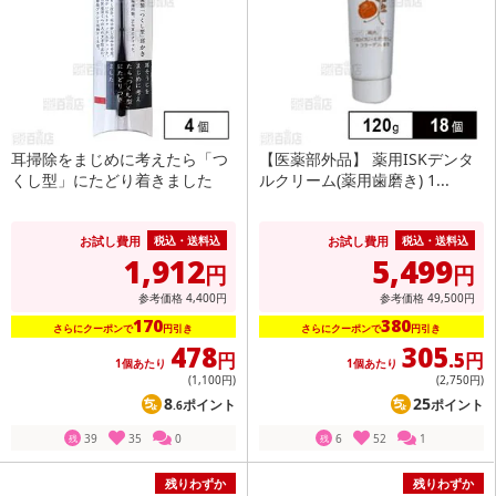
耳掃除をまじめに考えたら「つ
【医薬部外品】 薬用ISKデンタ
くし型」にたどり着きました
ルクリーム(薬用歯磨き) 1...
お試し費用
お試し費用
税込・送料込
税込・送料込
1,912
5,499
円
円
参考価格
4,400
円
参考価格
49,500
円
170
380
さらにクーポンで
円引き
さらにクーポンで
円引き
478
305
円
.5円
1個あたり
1個あたり
(1,100
円
)
(2,750
円
)
8
25
ポイント
ポイント
.6
39
35
0
6
52
1
残
残
残りわずか
残りわずか