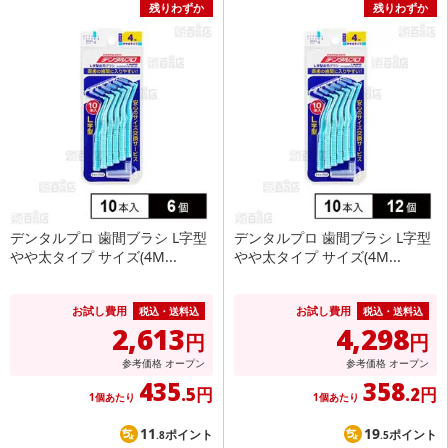
残りわずか
残りわずか
デンタルプロ 歯間ブラシ L字型
デンタルプロ 歯間ブラシ L字型
やや太タイプ サイズ(4M...
やや太タイプ サイズ(4M...
お試し費用
お試し費用
税込・送料込
税込・送料込
2,613
4,298
円
円
参考価格
オープン
参考価格
オープン
435
358
.5円
.2円
1個あたり
1個あたり
11
19
ポイント
ポイント
.8
.5