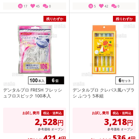
17
45
0
5
42
0
残
残
残りわずか
残りわずか
デンタルプロ FRESH フレッシ
デンタルプロ クレパス風ハブラ
ュフロスピック 100本入
シ ふつう 5本組
お試し費用
お試し費用
税込・送料込
税込・送料込
2,528
3,218
円
円
参考価格
オープン
参考価格
オープン
421
536
.4円
.4円