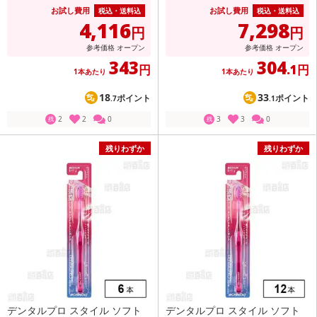
お試し費用
お試し費用
税込・送料込
税込・送料込
4,116
7,298
円
円
参考価格
オープン
参考価格
オープン
343
304
円
.1円
1本あたり
1本あたり
18
33
ポイント
ポイント
.7
.1
2
2
0
3
3
0
残
残
残りわずか
残りわずか
デンタルプロ スタイル ソフト
デンタルプロ スタイル ソフト