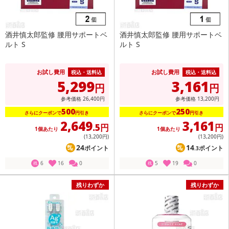
酒井慎太郎監修 腰用サポートベ
酒井慎太郎監修 腰用サポートベ
ルト S
ルト S
お試し費用
お試し費用
税込・送料込
税込・送料込
5,299
3,161
円
円
参考価格
26,400
円
参考価格
13,200
円
500
250
さらにクーポンで
円引き
さらにクーポンで
円引き
2,649
3,161
.5円
円
1個あたり
1個あたり
(13,200
円
)
(13,200
円
)
24
14
ポイント
ポイント
.3
6
16
0
5
19
0
残
残
残りわずか
残りわずか