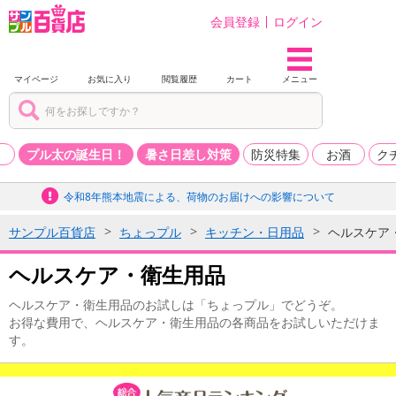
会員登録
ログイン
マイページ
お気に入り
閲覧履歴
カート
メニュー
品
プル太の誕生日！
暑さ日差し対策
防災特集
お酒
ク
令和8年熊本地震による、荷物のお届けへの影響について
サンプル百貨店
ちょっプル
キッチン・日用品
ヘルスケア
ヘルスケア・衛生用品
ヘルスケア・衛生用品のお試しは「ちょっプル」でどうぞ。
お得な費用で、ヘルスケア・衛生用品の各商品をお試しいただけま
す。