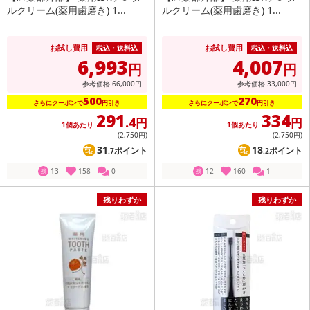
ルクリーム(薬用歯磨き) 1...
ルクリーム(薬用歯磨き) 1...
お試し費用
お試し費用
税込・送料込
税込・送料込
6,993
4,007
円
円
参考価格
66,000
円
参考価格
33,000
円
500
270
さらにクーポンで
円引き
さらにクーポンで
円引き
291
334
.4円
円
1個あたり
1個あたり
(2,750
円
)
(2,750
円
)
31
18
ポイント
ポイント
.7
.2
13
158
0
12
160
1
残
残
残りわずか
残りわずか