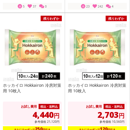
5
37
0
23
242
4
残
残
残りわずか
残りわずか
ホッカイロ Hokkairon 冷房対策
ホッカイロ Hokkairon 冷房対策
用 10枚入
用 10枚入
お試し費用
お試し費用
税込・送料込
税込・送料込
4,440
2,703
円
円
参考価格
21,120
円
参考価格
10,560
円
250
120
さらにクーポンで
円引き
さらにクーポンで
円引き