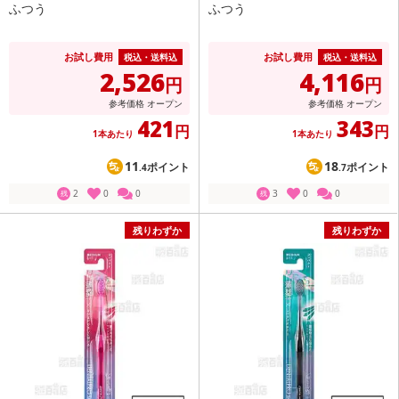
ふつう
ふつう
お試し費用
お試し費用
税込・送料込
税込・送料込
2,526
4,116
円
円
参考価格
オープン
参考価格
オープン
421
343
円
円
1本あたり
1本あたり
11
18
ポイント
ポイント
.4
.7
2
0
0
3
0
0
残
残
残りわずか
残りわずか