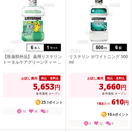
【医薬部外品】 薬用リステリン
リステリン ホワイトニング 500
トータルケアグリーンティー ...
ml
お試し費用
お試し費用
税込・送料込
税込・送料込
5,653
3,660
円
円
参考価格
オープン
参考価格
オープン
610
25
円
ポイント
.7
1個あたり
10
36
0
残
16
ポイント
.6
9
22
0
残