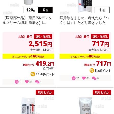
【医薬部外品】 薬用ISKデンタ
耳掃除をまじめに考えたら「つ
ルクリーム(薬用歯磨き) 1...
くし型」にたどり着きました
お試し費用
お試し費用
税込・送料込
税込・送料込
2,515
717
円
円
参考価格
16,500
円
参考価格
1,100
円
160
80
さらにクーポンで
円引き
さらにクーポンで
円引き
419
717
.2円
円
1個あたり
1個あたり
(2,750
円
)
3
ポイント
.2
11
ポイント
.4
23
61
0
残
18
81
1
残
残りわずか
残りわずか