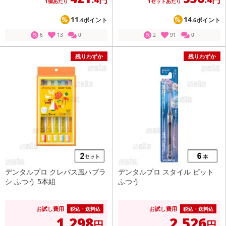
1個あたり
1セットあたり
11
14
ポイント
ポイント
.4
.6
6
13
0
2
91
0
残
残
残りわずか
残りわずか
デンタルプロ クレパス風ハブラ
デンタルプロ スタイル ピット
シ ふつう 5本組
ふつう
お試し費用
お試し費用
税込・送料込
税込・送料込
1,298
2,526
円
円