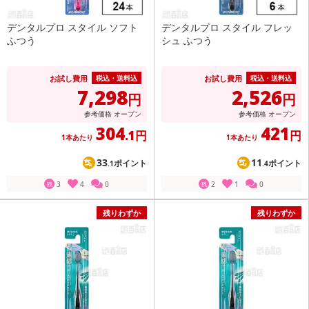
デンタルプロ スタイル ソフト
デンタルプロ スタイル フレッ
ふつう
シュ ふつう
お試し費用
お試し費用
税込・送料込
税込・送料込
7,298
2,526
円
円
参考価格
オープン
参考価格
オープン
304
421
.1円
円
1本あたり
1本あたり
33
11
ポイント
ポイント
.1
.4
3
4
0
2
1
0
残
残
残りわずか
残りわずか