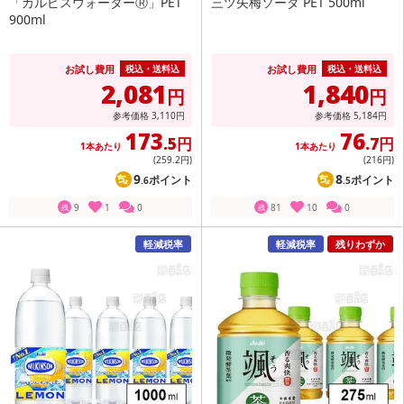
「カルピスウォーターⓇ」PET
三ツ矢梅ソーダ PET 500ml
900ml
お試し費用
お試し費用
税込・送料込
税込・送料込
2,081
1,840
円
円
参考価格
3,110
円
参考価格
5,184
円
173
76
.5円
.7円
1本あたり
1本あたり
(259
.2円
)
(216
円
)
9
8
ポイント
ポイント
.6
.5
9
1
0
81
10
0
残
残
軽減税率
軽減税率
残りわずか