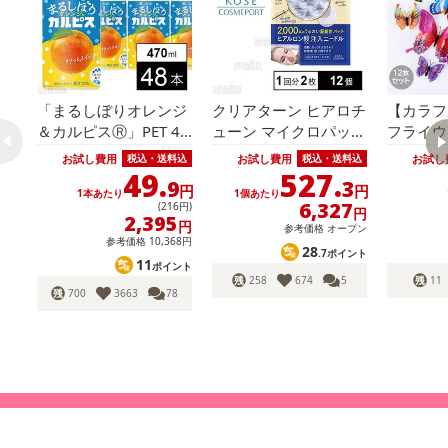
「まるしぼりオレンジ
クリアターン ヒアロチ
【カラフ
＆カルピスⓇ」PET 47
ューン マイクロパッチ
フライウ
0ml
2000 1回分(2枚入)
カー12
お試し費用
お試し費用
お試し
税込・送料込
税込・送料込
49.
527.
9
3
円
円
1本あたり
1個あたり
6,327
(216円)
円
2,395
円
参考価格
オープン
参考価格
10,368円
28
.7ポイント
11
ポイント
258
674
5
11
700
3663
78