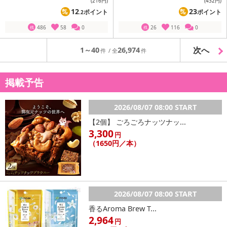
(216
円
)
(432
円
)
12
23
ポイント
ポイント
.2
486
58
0
26
116
0
残
残
次へ
1～40
26,974
掲載予告
2026/08/07 08:00 START
【2個】 ごろごろナッツナッ...
3,300
円
（1650円／本）
2026/08/07 08:00 START
香るAroma Brew T...
2,964
円