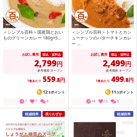
＜シンプル百科＞国産鶏とおい
＜シンプル百科＞トマトとカシ
ものグリーンカレー 180g×5...
ューナッツのバターチキンカレ
ー ...
お試し費用
お試し費用
税込・送料込
税込・送料込
2,799
2,499
円
円
参考価格
オープン
参考価格
オープン
559
499
.8円
.8円
1食あたり
1食あたり
12
11
ポイント
ポイント
.9
.5
1
7
0
14
13
0
残
残
軽減税率
残りわずか
軽減税率