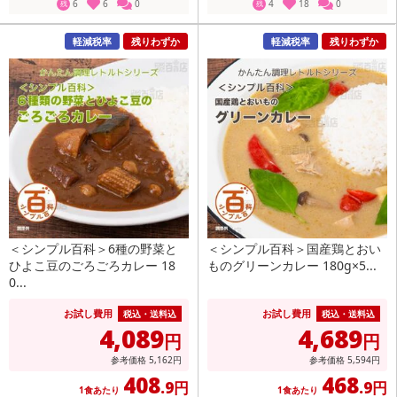
6
6
0
4
18
0
残
残
軽減税率
残りわずか
軽減税率
残りわずか
＜シンプル百科＞6種の野菜と
＜シンプル百科＞国産鶏とおい
ひよこ豆のごろごろカレー 18
ものグリーンカレー 180g×5...
0...
お試し費用
お試し費用
税込・送料込
税込・送料込
4,089
4,689
円
円
参考価格
5,162
円
参考価格
5,594
円
408
468
.9円
.9円
1食あたり
1食あたり