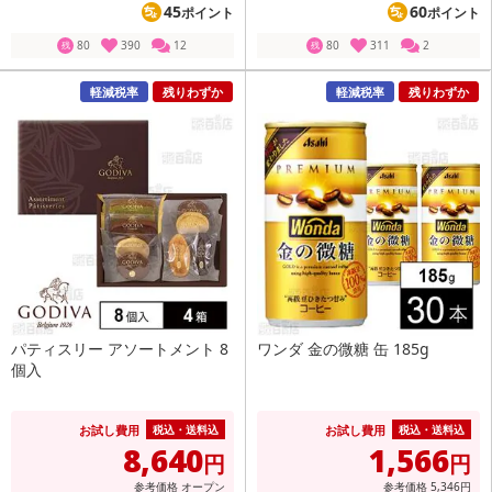
45
60
ポイント
ポイント
80
390
12
80
311
2
残
残
軽減税率
残りわずか
軽減税率
残りわずか
パティスリー アソートメント 8
ワンダ 金の微糖 缶 185g
個入
お試し費用
お試し費用
税込・送料込
税込・送料込
8,640
1,566
円
円
参考価格
オープン
参考価格
5,346
円