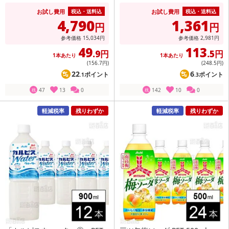
お試し費用
お試し費用
税込・送料込
税込・送料込
4,790
1,361
円
円
参考価格
15,034
円
参考価格
2,981
円
49
113
.9円
.5円
1本あたり
1本あたり
(156
.7円
)
(248
.5円
)
22
6
ポイント
ポイント
.1
.3
47
13
0
142
10
0
残
残
軽減税率
残りわずか
軽減税率
残りわずか