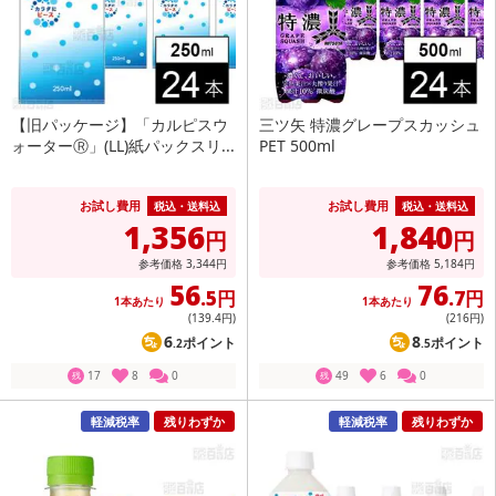
【旧パッケージ】「カルピスウ
三ツ矢 特濃グレープスカッシュ
ォーターⓇ」(LL)紙パックスリ...
PET 500ml
お試し費用
お試し費用
税込・送料込
税込・送料込
1,356
1,840
円
円
参考価格
3,344
円
参考価格
5,184
円
56
76
.5円
.7円
1本あたり
1本あたり
(139
.4円
)
(216
円
)
6
8
ポイント
ポイント
.2
.5
17
8
0
49
6
0
残
残
軽減税率
残りわずか
軽減税率
残りわずか