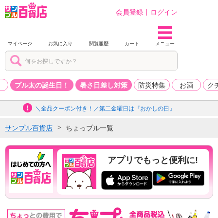
会員登録
ログイン
マイページ
お気に入り
閲覧履歴
カート
メニュー
品
プル太の誕生日！
暑さ日差し対策
防災特集
お酒
ク
＼全品クーポン付き！／第二金曜日は『おかしの日』
サンプル百貨店
ちょっプル一覧
アプリでもっと便利に!