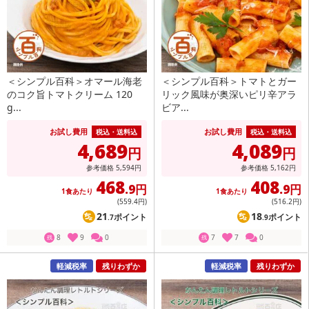
＜シンプル百科＞オマール海老
＜シンプル百科＞トマトとガー
のコク旨トマトクリーム 120
リック風味が奥深いピリ辛アラ
g...
ビア...
お試し費用
お試し費用
税込・送料込
税込・送料込
4,689
4,089
円
円
参考価格
5,594
円
参考価格
5,162
円
468
408
.9円
.9円
1食あたり
1食あたり
(559
.4円
)
(516
.2円
)
21
18
ポイント
ポイント
.7
.9
8
9
0
7
7
0
残
残
軽減税率
残りわずか
軽減税率
残りわずか