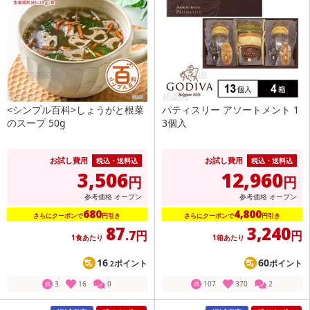
<シンプル百科>しょうがと根菜
パティスリー アソートメント 1
のスープ 50g
3個入
お試し費用
お試し費用
税込・送料込
税込・送料込
3,506
12,960
円
円
参考価格
オープン
参考価格
オープン
680
4,800
さらにクーポンで
円引き
さらにクーポンで
円引き
87
3,240
.7円
円
1食あたり
1箱あたり
16
60
ポイント
ポイント
.2
3
16
0
107
370
2
残
残