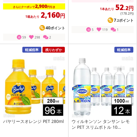
52
2,900
.2円
さらにクーポンで
円引き
1本あたり
2,160
(178
.2円
)
円
1箱あたり
7
ポイント
.2
40
ポイント
5
119
1
残
59
298
2
残
軽減税率
残りわずか
軽減税率
バヤリースオレンジ PET 280ml
ウィルキンソン タンサン レモ
ン PET スリムボトル 10...