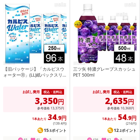
【旧パッケージ】「カルピスウ
三ツ矢 特濃グレープスカッシュ
ォーターⓇ」(LL)紙パックスリ...
PET 500ml
お試し費用
お試し費用
税込・送料込
税込・送料込
3,350
2,635
円
円
参考価格
13,375
円
参考価格
10,368
円
34
54
.9円
.9円
1本あたり
1本あたり
(139
.4円
)
(216
円
)
15
12
ポイント
ポイント
.5
.2
65
41
0
436
62
0
残
残