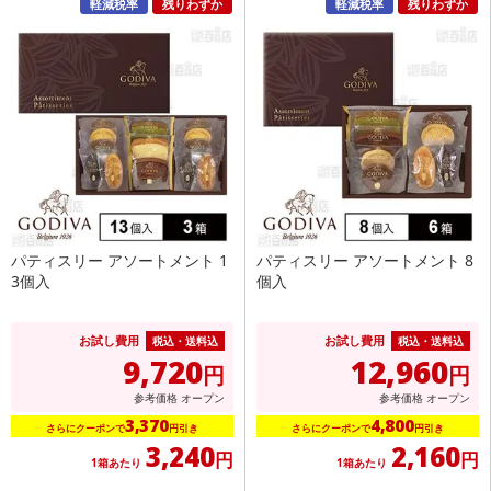
軽減税率
残りわずか
軽減税率
残りわずか
パティスリー アソートメント 1
パティスリー アソートメント 8
3個入
個入
お試し費用
お試し費用
税込・送料込
税込・送料込
9,720
12,960
円
円
参考価格
オープン
参考価格
オープン
3,370
4,800
さらにクーポンで
円引き
さらにクーポンで
円引き
3,240
2,160
円
円
1箱あたり
1箱あたり