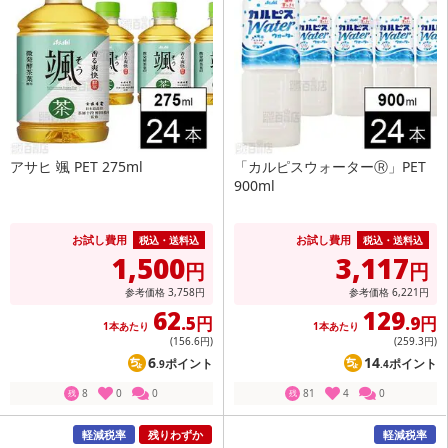
アサヒ 颯 PET 275ml
「カルピスウォーターⓇ」PET
900ml
お試し費用
お試し費用
税込・送料込
税込・送料込
1,500
3,117
円
円
参考価格
3,758
円
参考価格
6,221
円
62
129
.5円
.9円
1本あたり
1本あたり
(156
.6円
)
(259
.3円
)
6
14
ポイント
ポイント
.9
.4
8
0
0
81
4
0
残
残
軽減税率
残りわずか
軽減税率