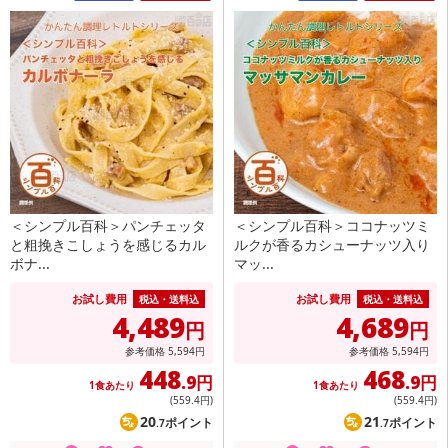
＜シンプル百科＞パンチェッタ
＜シンプル百科＞ココナッツミ
と粗挽きこしょうを感じるカル
ルクが香るカシューナッツ入り
ボナ...
マッ...
お試し費用
お試し費用
税込・送料込
税込・送料込
4,489
4,689
円
円
参考価格
5,594
円
参考価格
5,594
円
448
468
.9円
.9円
1食あたり
1食あたり
(559
.4円
)
(559
.4円
)
20
21
ポイント
ポイント
.7
.7