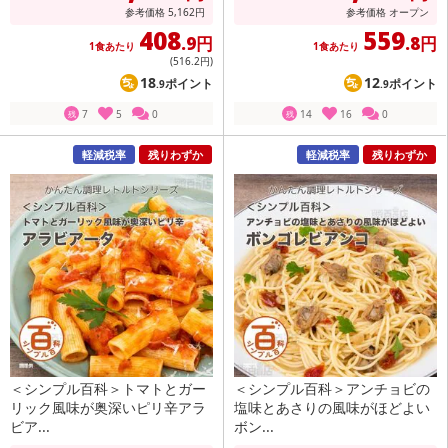
参考価格
5,162
円
参考価格
オープン
408
559
.9円
.8円
1食あたり
1食あたり
(516
.2円
)
18
12
ポイント
ポイント
.9
.9
7
5
0
14
16
0
残
残
軽減税率
残りわずか
軽減税率
残りわずか
＜シンプル百科＞トマトとガー
＜シンプル百科＞アンチョビの
リック風味が奥深いピリ辛アラ
塩味とあさりの風味がほどよい
ビア...
ボン...