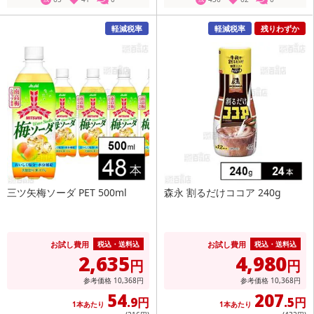
軽減税率
軽減税率
残りわずか
三ツ矢梅ソーダ PET 500ml
森永 割るだけココア 240g
お試し費用
お試し費用
税込・送料込
税込・送料込
2,635
4,980
円
円
参考価格
10,368
円
参考価格
10,368
円
54
207
.9円
.5円
1本あたり
1本あたり