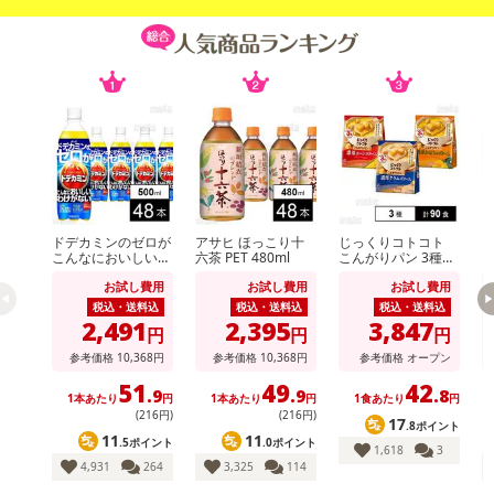
ドデカミンのゼロが
アサヒ ほっこり十
じっくりコトコト
こんなにおいしいわ
六茶 PET 480ml
こんがりパン 3種セ
ー
けがない PET 500ml
ット ( 濃厚コーンポ
お試し費用
お試し費用
お試し費用
タージュ / 濃厚かぼ
ちゃポタージュ / 濃
税込・送料込
税込・送料込
税込・送料込
厚クラムポタージュ
2,491
2,395
3,847
円
円
円
)
参考価格
10,368
円
参考価格
10,368
円
参考価格
オープン
51
49
42
.9
.9
.8
1本あたり
円
1本あたり
円
1食あたり
円
(216円)
(216円)
17
.8ポイント
11
11
.5ポイント
.0ポイント
1,618
3
4,931
264
3,325
114