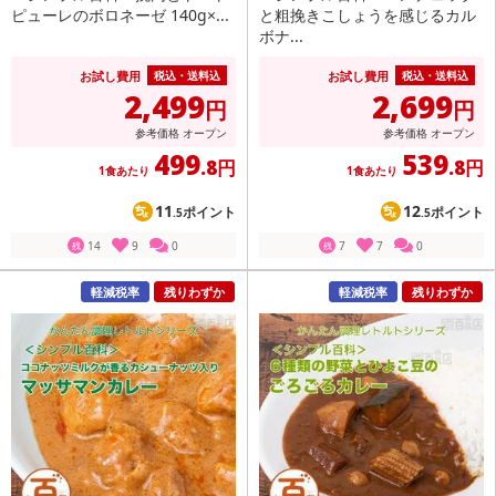
ピューレのボロネーゼ 140g×...
と粗挽きこしょうを感じるカル
ボナ...
お試し費用
お試し費用
税込・送料込
税込・送料込
2,499
2,699
円
円
参考価格
オープン
参考価格
オープン
499
539
.8円
.8円
1食あたり
1食あたり
11
12
ポイント
ポイント
.5
.5
14
9
0
7
7
0
残
残
軽減税率
残りわずか
軽減税率
残りわずか