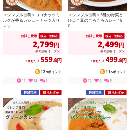
＜シンプル百科＞ココナッツミ
＜シンプル百科＞6種の野菜と
ルクが香るカシューナッツ入り
ひよこ豆のごろごろカレー 18
マッ...
0...
お試し費用
お試し費用
税込・送料込
税込・送料込
2,799
2,499
円
円
参考価格
オープン
参考価格
オープン
559
499
.8円
.8円
1食あたり
1食あたり
12
11
ポイント
ポイント
.9
.5
17
22
0
10
6
0
残
残
軽減税率
残りわずか
軽減税率
残りわずか