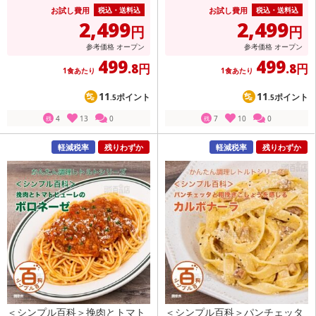
お試し費用
お試し費用
税込・送料込
税込・送料込
2,499
2,499
円
円
参考価格
オープン
参考価格
オープン
499
499
.8円
.8円
1食あたり
1食あたり
11
11
ポイント
ポイント
.5
.5
4
13
0
7
10
0
残
残
軽減税率
残りわずか
軽減税率
残りわずか
＜シンプル百科＞挽肉とトマト
＜シンプル百科＞パンチェッタ