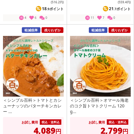
(516
.2円
)
(559
.4円
)
18
21
ポイント
ポイント
.9
.7
4
6
0
11
7
0
残
残
軽減税率
残りわずか
軽減税率
残りわずか
＜シンプル百科＞トマトとカシ
＜シンプル百科＞オマール海老
ューナッツのバターチキンカレ
のコク旨トマトクリーム 120
ー ...
g...
お試し費用
お試し費用
税込・送料込
税込・送料込
4,089
2,799
円
円