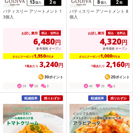
パティスリー アソートメント 1
パティスリー アソートメント 8
3個入
個入
お試し費用
お試し費用
税込・送料込
税込・送料込
6,480
4,320
円
円
参考価格
オープン
参考価格
オープン
1,950
1,000
さらにクーポンで
円引き
さらにクーポンで
円引き
3,240
2,160
円
円
1箱あたり
1箱あたり
30
20
ポイント
ポイント
59
50
0
40
39
0
残
残
軽減税率
残りわずか
軽減税率
残りわずか