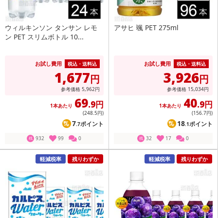
ウィルキンソン タンサン レモ
アサヒ 颯 PET 275ml
ン PET スリムボトル 10...
お試し費用
お試し費用
税込・送料込
税込・送料込
1,677
3,926
円
円
参考価格
5,962
円
参考価格
15,034
円
69
40
.9円
.9円
1本あたり
1本あたり
(248
.5円
)
(156
.7円
)
7
18
ポイント
ポイント
.7
.1
932
99
0
32
17
0
残
残
軽減税率
残りわずか
軽減税率
残りわずか