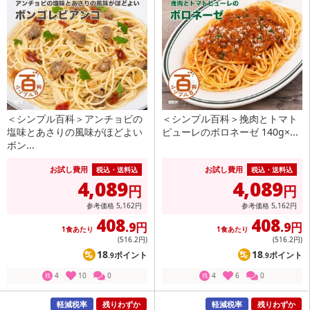
＜シンプル百科＞アンチョビの
＜シンプル百科＞挽肉とトマト
塩味とあさりの風味がほどよい
ピューレのボロネーゼ 140g×...
ボン...
お試し費用
お試し費用
税込・送料込
税込・送料込
4,089
4,089
円
円
参考価格
5,162
円
参考価格
5,162
円
408
408
.9円
.9円
1食あたり
1食あたり
(516
.2円
)
(516
.2円
)
18
18
ポイント
ポイント
.9
.9
4
10
0
4
6
0
残
残
軽減税率
残りわずか
軽減税率
残りわずか