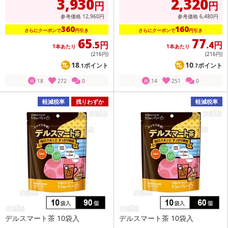
3,930
2,320
円
円
参考価格
12,960
円
参考価格
6,480
円
360
160
さらにクーポンで
円引き
さらにクーポンで
円引き
65
77
.5円
.4円
1本あたり
1本あたり
(216
円
)
(216
円
)
18
10
ポイント
ポイント
.1
.7
18
272
0
14
251
0
残
残
軽減税率
残りわずか
軽減税率
デルスマート茶 10袋入
デルスマート茶 10袋入