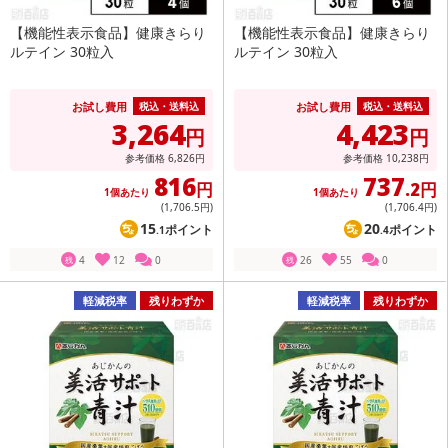
【機能性表示食品】健康きらり
【機能性表示食品】健康きらり
ルテイン 30粒入
ルテイン 30粒入
お試し費用
お試し費用
税込・送料込
税込・送料込
3,264
4,423
円
円
参考価格
6,826
円
参考価格
10,238
円
816
737
円
.2円
1個あたり
1個あたり
(1,706
.5円
)
(1,706
.4円
)
15
20
ポイント
ポイント
.1
.4
4
12
0
26
55
0
残
残
軽減税率
残りわずか
軽減税率
残りわずか