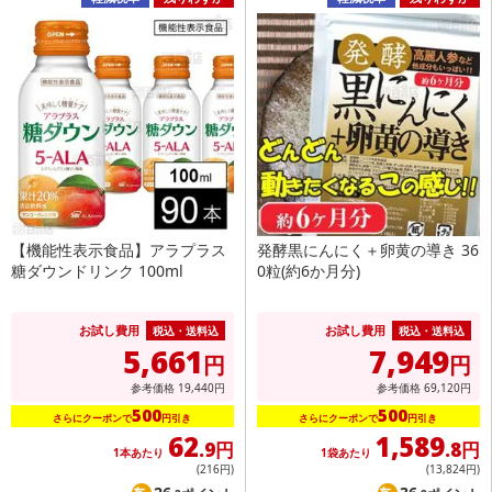
【機能性表示食品】アラプラス
発酵黒にんにく＋卵黄の導き 36
糖ダウンドリンク 100ml
0粒(約6か月分)
お試し費用
お試し費用
税込・送料込
税込・送料込
5,661
7,949
円
円
参考価格
19,440
円
参考価格
69,120
円
500
500
さらにクーポンで
円引き
さらにクーポンで
円引き
62
1,589
.9円
.8円
1本あたり
1袋あたり
(216
円
)
(13,824
円
)