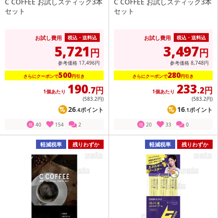
C COFFEE お試しスティック3本
C COFFEE お試しスティック3本
セット
セット
お試し費用
お試し費用
税込・送料込
税込・送料込
5,721
3,497
円
円
参考価格
17,496
円
参考価格
8,748
円
500
280
さらにクーポンで
円引き
さらにクーポンで
円引き
190
233
.7円
.2円
1個あたり
1個あたり
(583
.2円
)
(583
.2円
)
26
16
ポイント
ポイント
.4
.1
40
154
2
20
33
0
残
残
軽減税率
残りわずか
軽減税率
残りわずか