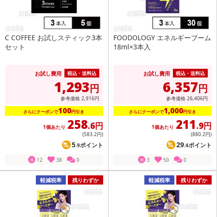
C COFFEE お試しスティック3本
FOODOLOGY エネルギーブーム
セット
18ml×3本入
お試し費用
お試し費用
税込・送料込
税込・送料込
1,293
6,357
円
円
参考価格
2,916
円
参考価格
26,406
円
100
1,000
さらにクーポンで
円引き
さらにクーポンで
円引き
258
211
.6円
.9円
1個あたり
1個あたり
(583
.2円
)
(880
.2円
)
5
29
ポイント
ポイント
.9
.4
12
38
0
3
50
0
残
残
軽減税率
残りわずか
軽減税率
残りわずか