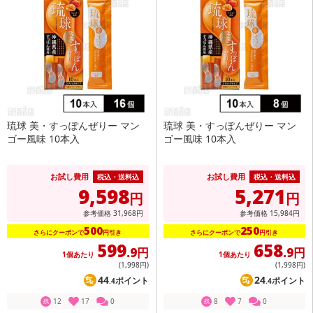
琉球 美・すっぽんぜりー マン
琉球 美・すっぽんぜりー マン
ゴー風味 10本入
ゴー風味 10本入
お試し費用
お試し費用
税込・送料込
税込・送料込
9,598
5,271
円
円
参考価格
31,968
円
参考価格
15,984
円
500
250
さらにクーポンで
円引き
さらにクーポンで
円引き
599
658
.9円
.9円
1個あたり
1個あたり
(1,998
円
)
(1,998
円
)
44
24
ポイント
ポイント
.4
.4
12
17
0
8
7
0
残
残