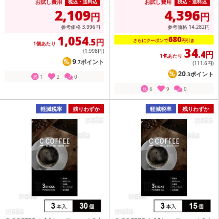
お試し費用
お試し費用
税込・送料込
税込・送料込
2,109
4,396
円
円
参考価格
3,996
円
参考価格
14,282
円
1,054
680
.5円
さらにクーポンで
円引き
1個あたり
34
(1,998
円
)
.4円
1包あたり
9
ポイント
.7
(111
.6円
)
20
ポイント
.3
1
2
0
残
6
9
0
残
軽減税率
残りわずか
軽減税率
残りわずか