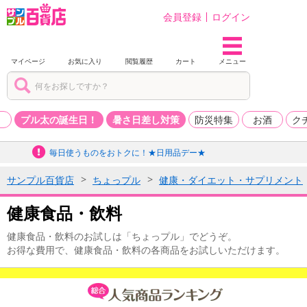
会員登録
ログイン
マイページ
お気に入り
閲覧履歴
カート
メニュー
品
プル太の誕生日！
暑さ日差し対策
防災特集
お酒
ク
毎日使うものをおトクに！★日用品デー★
サンプル百貨店
ちょっプル
健康・ダイエット・サプリメント
健康食品・飲料
健康食品・飲料のお試しは「ちょっプル」でどうぞ。
お得な費用で、健康食品・飲料の各商品をお試しいただけます。