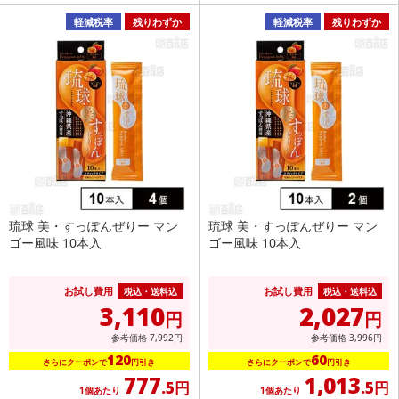
軽減税率
残りわずか
軽減税率
残りわずか
琉球 美・すっぽんぜりー マン
琉球 美・すっぽんぜりー マン
ゴー風味 10本入
ゴー風味 10本入
お試し費用
お試し費用
税込・送料込
税込・送料込
3,110
2,027
円
円
参考価格
7,992
円
参考価格
3,996
円
120
60
さらにクーポンで
円引き
さらにクーポンで
円引き
777
1,013
.5円
.5円
1個あたり
1個あたり