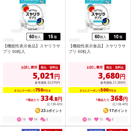
【機能性表示食品】スヤリラサ
【機能性表示食品】スヤリラサ
プリ 60粒入
プリ 60粒入
お試し費用
お試し費用
税込・送料込
税込・送料込
5,021
3,680
円
円
参考価格
32,076
円
参考価格
21,384
円
750
500
さらにクーポンで
円引き
さらにクーポンで
円引き
334
368
.8円
円
1個あたり
1個あたり
(2,138
.4円
)
(2,138
.4円
)
23
17
ポイント
ポイント
.2
16
34
0
80
75
0
残
残