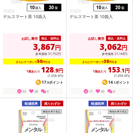
デルスマート茶 10袋入
デルスマート茶 10袋入
お試し費用
お試し費用
税込・送料込
税込・送料込
3,867
3,062
円
円
参考価格
31,752
円
参考価格
21,168
円
50
30
さらにクーポンで
円引き
さらにクーポンで
円引き
128
153
.9円
.1円
1個あたり
1個あたり
(1,058
.4円
)
(1,058
.4円
)
17
14
ポイント
ポイント
.9
.1
33
28
0
17
43
0
残
残
軽減税率
残りわずか
軽減税率
残りわずか