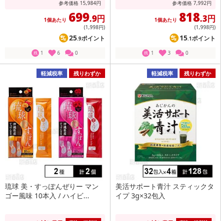
参考価格
15,984
円
参考価格
7,992
円
699
818
.9円
.3円
1個あたり
1個あたり
(1,998
円
)
(1,998
円
)
25
15
ポイント
ポイント
.9
.1
1
6
0
1
3
0
残
残
軽減税率
残りわずか
軽減税率
残りわずか
琉球 美・すっぽんぜりー マン
美活サポート青汁 スティックタ
ゴー風味 10本入 / ハイビ...
イプ 3g×32包入