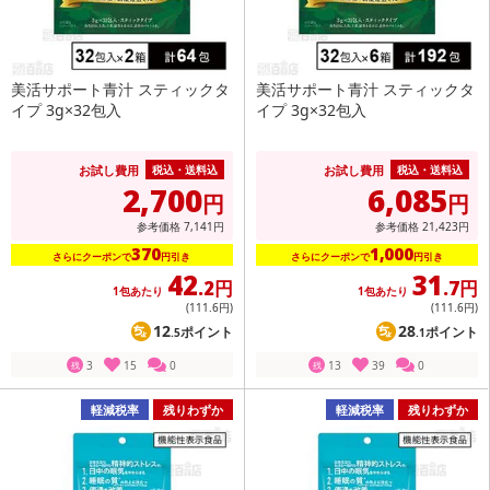
美活サポート青汁 スティックタ
美活サポート青汁 スティックタ
イプ 3g×32包入
イプ 3g×32包入
お試し費用
お試し費用
税込・送料込
税込・送料込
2,700
6,085
円
円
参考価格
7,141
円
参考価格
21,423
円
370
1,000
さらにクーポンで
円引き
さらにクーポンで
円引き
42
31
.2円
.7円
1包あたり
1包あたり
(111
.6円
)
(111
.6円
)
12
28
ポイント
ポイント
.5
.1
3
15
0
13
39
0
残
残
軽減税率
残りわずか
軽減税率
残りわずか