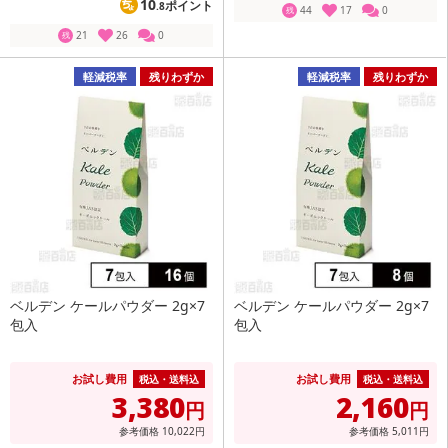
10
ポイント
.8
44
17
0
残
21
26
0
残
軽減税率
残りわずか
軽減税率
残りわずか
ベルデン ケールパウダー 2g×7
ベルデン ケールパウダー 2g×7
包入
包入
お試し費用
お試し費用
税込・送料込
税込・送料込
3,380
2,160
円
円
参考価格
10,022
円
参考価格
5,011
円