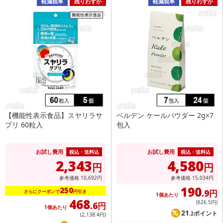
軽減税率
残りわずか
軽減税率
残りわずか
【機能性表示食品】スヤリラサ
ベルデン ケールパウダー 2g×7
プリ 60粒入
包入
お試し費用
お試し費用
税込・送料込
税込・送料込
2,343
4,580
円
円
参考価格
10,692
円
参考価格
15,034
円
190
250
.9円
さらにクーポンで
円引き
1個あたり
468
(626
.5円
)
.6円
1個あたり
21
ポイント
.2
(2,138
.4円
)