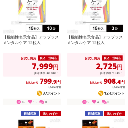
【機能性表示食品】アラプラス
【機能性表示食品】アラプラス
メンタルケア 15粒入
メンタルケア 15粒入
お試し費用
お試し費用
税込・送料込
税込・送料込
7,999
2,725
円
円
参考価格
30,780
円
参考価格
9,234
円
799
908
.9円
.4円
1袋あたり
1袋あたり
(3,078
円
)
(3,078
円
)
37
12
ポイント
ポイント
.6
16
13
0
5
4
0
残
残
軽減税率
残りわずか
軽減税率
残りわずか