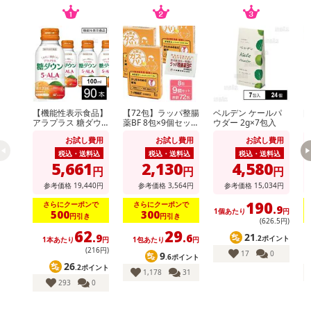
【機能性表示食品】
【72包】ラッパ整腸
ベルデン ケールパ
[
アラプラス 糖ダウ
薬BF 8包×9個セット
ウダー 2g×7包入
り
ンドリンク 100ml
[指定医薬部外品］
ン
お試し費用
お試し費用
お試し費用
大幸薬品
ス
税込・送料込
税込・送料込
税込・送料込
5,661
2,130
4,580
円
円
円
参考価格
19,440
円
参考価格
3,564
円
参考価格
15,034
円
190
さらにクーポンで
さらにクーポンで
.9
1個あたり
円
500
300
円引き
円引き
(626
.5
円)
62
29
21
.9
.6
.2ポイント
1本あたり
円
1包あたり
円
(216円)
17
0
9
.6ポイント
26
.2ポイント
1,178
31
293
0