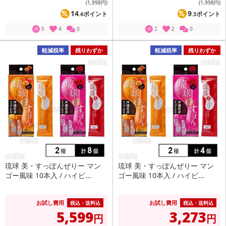
(1,998
円
)
(1,998
円
)
14
9
ポイント
ポイント
.4
.3
5
4
0
2
2
0
残
残
軽減税率
残りわずか
軽減税率
残りわずか
琉球 美・すっぽんぜりー マン
琉球 美・すっぽんぜりー マン
ゴー風味 10本入 / ハイビ...
ゴー風味 10本入 / ハイビ...
お試し費用
お試し費用
税込・送料込
税込・送料込
5,599
3,273
円
円