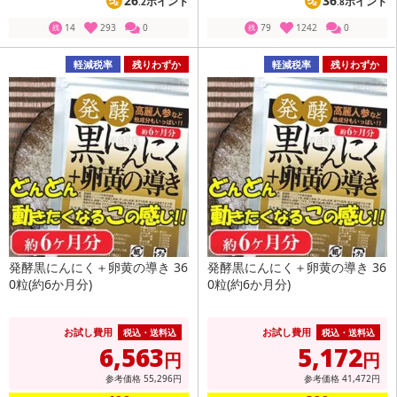
26
36
ポイント
ポイント
.2
.8
14
293
0
79
1242
0
残
残
軽減税率
残りわずか
軽減税率
残りわずか
発酵黒にんにく＋卵黄の導き 36
発酵黒にんにく＋卵黄の導き 36
0粒(約6か月分)
0粒(約6か月分)
お試し費用
お試し費用
税込・送料込
税込・送料込
6,563
5,172
円
円
参考価格
55,296
円
参考価格
41,472
円