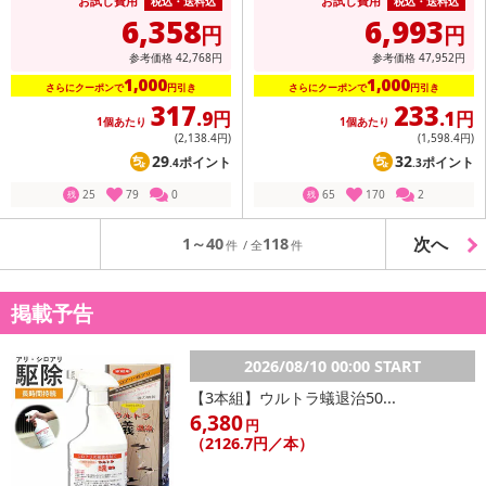
お試し費用
お試し費用
税込・送料込
税込・送料込
6,358
6,993
円
円
参考価格
42,768
円
参考価格
47,952
円
1,000
1,000
さらにクーポンで
円引き
さらにクーポンで
円引き
317
233
.9円
.1円
1個あたり
1個あたり
(2,138
.4円
)
(1,598
.4円
)
29
32
ポイント
ポイント
.4
.3
25
79
0
65
170
2
残
残
次へ
1～40
118
掲載予告
2026/08/10 00:00 START
【3本組】ウルトラ蟻退治50...
6,380
円
（2126.7円／本）