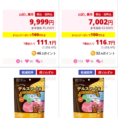
お試し費用
お試し費用
税込・送料込
税込・送料込
9,999
7,002
円
円
参考価格
95,256
円
参考価格
63,504
円
160
100
さらにクーポンで
円引き
さらにクーポンで
円引き
111
116
.1円
.7円
1個あたり
1個あたり
(1,058
.4円
)
(1,058
.4円
)
46
32
ポイント
ポイント
.2
.4
8
86
0
119
96
0
残
残
軽減税率
残りわずか
軽減税率
残りわずか