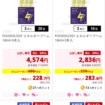
FOODOLOGY エネルギーブーム
FOODOLOGY エネルギーブーム
18ml×3本入
18ml×3本入
お試し費用
お試し費用
税込・送料込
税込・送料込
4,574
2,836
円
円
参考価格
17,604
円
参考価格
8,802
円
660
330
さらにクーポンで
円引き
さらにクーポンで
円引き
228
283
.7円
.6円
1個あたり
1個あたり
(880
.2円
)
(880
.2円
)
21
13
ポイント
ポイント
.1
.1
2
20
0
2
9
0
残
残
軽減税率
残りわずか
軽減税率
残りわずか