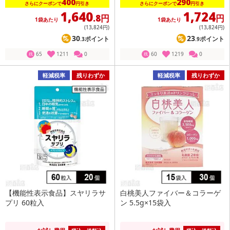
400
290
さらにクーポンで
円引き
さらにクーポンで
円引き
1,640
1,724
.8円
円
1袋あたり
1袋あたり
(13,824
円
)
(13,824
円
)
30
23
ポイント
ポイント
.3
.9
65
1211
0
60
1219
0
残
残
軽減税率
残りわずか
軽減税率
残りわずか
【機能性表示食品】スヤリラサ
白桃美人ファイバー＆コラーゲ
プリ 60粒入
ン 5.5g×15袋入