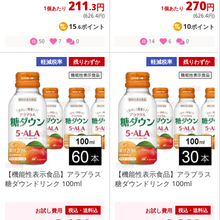
211
270
.3円
円
1個あたり
1個あたり
(626
.4円
)
(626
.4円
)
15
10
ポイント
ポイント
.6
50
7
0
14
6
0
残
残
軽減税率
残りわずか
軽減税率
残りわずか
【機能性表示食品】アラプラス
【機能性表示食品】アラプラス
糖ダウンドリンク 100ml
糖ダウンドリンク 100ml
お試し費用
お試し費用
税込・送料込
税込・送料込