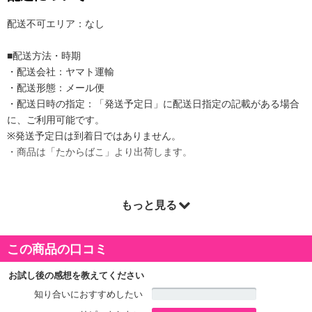
配送不可エリア：なし
■配送方法・時期
・配送会社：ヤマト運輸
・配送形態：メール便
・配送日時の指定：「発送予定日」に配送日指定の記載がある場合
に、ご利用可能です。
※発送予定日は到着日ではありません。
・商品は「たからばこ」より出荷します。
もっと見る
商品詳細
■機能性表示食品（届出番号：I1092）
この商品の口コミ
■おなかの脂肪（内臓脂肪・皮下脂肪）減らしたい方に
※BMIが高め(BMI24以上30未満）
お試し後の感想を教えてください
知り合いにおすすめしたい
■名称：ブラックジンジャーエキス末含有加工食品