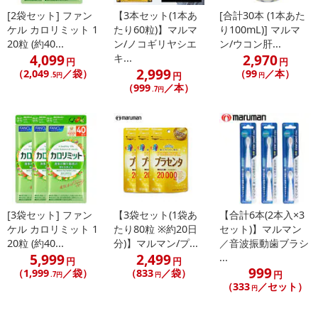
[2袋セット] ファン
【3本セット(1本あ
[合計30本 (1本あた
ケル カロリミット 1
たり60粒)】マルマ
り100mL)] マルマ
20粒 (約40...
ン/ノコギリヤシエ
ン/ウコン肝...
4,099
2,970
キ...
円
円
2,999
（2,049
／袋）
（99
／本）
円
.5円
円
（999
／本）
.7円
[3袋セット] ファン
【3袋セット(1袋あ
【合計6本(2本入×3
ケル カロリミット 1
たり80粒 ※約20日
セット)】マルマン
20粒 (約40...
分)】マルマン/プ...
／音波振動歯ブラシ
5,999
2,499
...
円
円
999
（1,999
／袋）
（833
／袋）
円
.7円
円
（333
／セット）
円