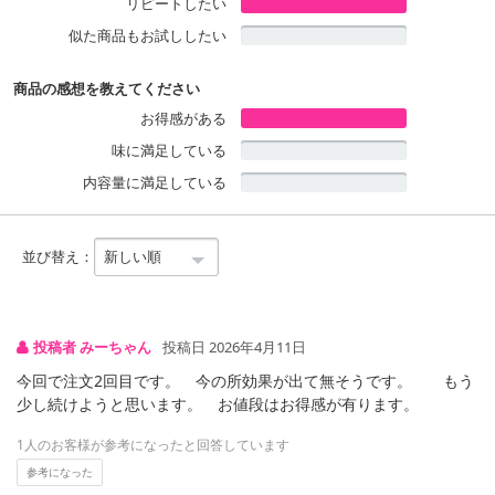
リピートしたい
■内容量：42.3g(1粒470mg×90粒)※1袋あたり
■保存方法：直射日光、高温多湿を避け、常温で保存してください
似た商品もお試ししたい
【栄養成分表示/2粒(940mg)あたり】
商品の感想を教えてください
熱量：5.60kcal
お得感がある
たんぱく質：0.22g
味に満足している
脂質：0.41g
内容量に満足している
炭水化物：0.25g
食塩相当量：0~0.009g
並び替え：
【機能性関与成分】
ブラックジンジャー由来
ポリメトキシフラボン 12mg
投稿者 みーちゃん
投稿日 2026年4月11日
※当商品は、現行商品「黒しょうが効果 60粒」と商品内容が異なり
今回で注文2回目です。 今の所効果が出て無そうです。 もう
ますので、ご了承ください。
少し続けようと思います。 お値段はお得感が有ります。
※パッケージは変更する場合がございます。
1人のお客様が参考になったと回答しています
・賞味期限：
参考になった
製造日より60日以上