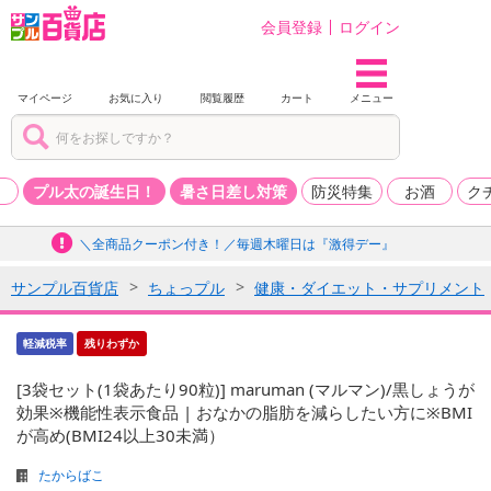
会員登録
ログイン
マイページ
お気に入り
閲覧履歴
カート
メニュー
品
プル太の誕生日！
暑さ日差し対策
防災特集
お酒
ク
＼全商品クーポン付き！／毎週木曜日は『激得デー』
サンプル百貨店
ちょっプル
健康・ダイエット・サプリメント
軽減税率
残りわずか
[3袋セット(1袋あたり90粒)] maruman (マルマン)/黒しょうが
効果※機能性表示食品 | おなかの脂肪を減らしたい方に※BMI
が高め(BMI24以上30未満）
たからばこ