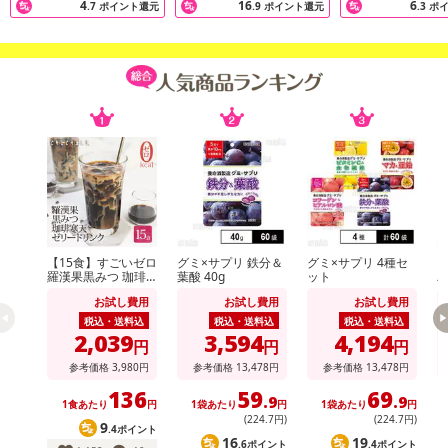
4
16
6
・本品は、疾病の診断、治療、予防を目的としたものではありま
.7
ポイント還元
.9
ポイント還元
.3
ポ
せん。
・本品は、疾病に罹患している者、未成年者、妊産婦（妊娠を計
画している者を含む。）及び授乳婦を対象に開発された食品ではあ
りません。
・疾病に罹患している場合は医師に、医薬品を服用している場合
は医師、薬剤師に相談してください。
・体調に異変を感じた際は、速やかに摂取を中止し、医師に相談
してください。
注意事項
【15食】すごいゼロ
グミ×サプリ 鉄分＆
グミ×サプリ 4種セ
羅漢果黒みつ 珈琲
葉酸 40g
ット
【賞味・消費期限のある商品について】
寒天ゼリー
お試し費用
お試し費用
お試し費用
ん
商品到着時点でのお日持ち期間は、配送日数などにより異なります
税込・送料込
税込・送料込
税込・送料込
のでご了承ください。
2,039
3,594
4,194
円
円
円
参考価格
3,980
円
参考価格
13,478
円
参考価格
13,478
円
【キャンセルについて】
136
59
69
.9
.9
※お申込み後のキャンセルはお受けできません。
1食あたり
円
1袋あたり
円
1袋あたり
円
1
(224
.7
円)
(224
.7
円)
記載されている内容を必ずご確認いただき、お届けする商品セット
9
.4ポイント
16
19
.6ポイント
.4ポイント