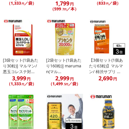
1,799
休業日
（1,333
／袋）
（833
／袋）
円
円
円
（599
／本）
.7円
■
その他共通および商品カテゴリー別注意事項（※必ずご確認くだ
さい）
こちらの情報は
2026年08月06日
時点での情報となります。
[3袋セット(1袋あた
[2袋セット(1袋あた
【3個セット(1個あ
り30粒)] マルマン/
り160粒)] maruma
たり63粒)】マルマ
悪玉コレステ対...
n(マル...
ン/ 柿渋サプリ ...
3,999
2,999
2,690
円
円
円
（1,333
／袋）
（1,499
／袋）
円
.5円