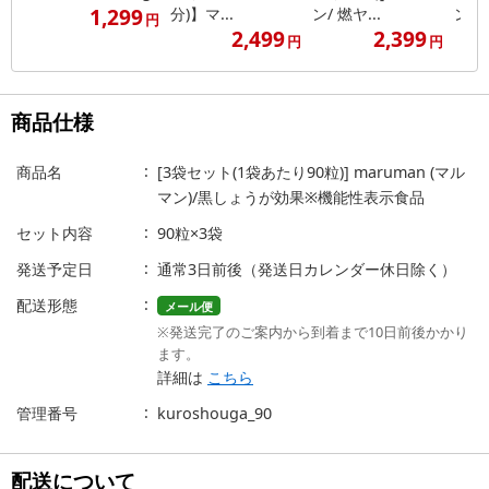
1,299
分)】マ...
ン/ 燃ヤ...
ン/ぐ
円
2,499
2,399
円
円
商品仕様
商品名
[3袋セット(1袋あたり90粒)] maruman (マル
マン)/黒しょうが効果※機能性表示食品
セット内容
90粒×3袋
発送予定日
通常3日前後（発送日カレンダー休日除く）
配送形態
メール便
※発送完了のご案内から到着まで10日前後かかり
ます。
詳細は
こちら
管理番号
kuroshouga_90
配送について