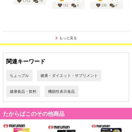
にご納得いただきましたうえでお申し込みください。
1,152
19
152
0
230
0
※パッケージ変更や商品リニューアル(成分など含む)等により、参考
の掲載画像や画像内のバーコードなど、お届け商品と多少異なる場
合がございます。
また、[新たな加工食品の原料原産地表示制度]の経過措置期間の終
了により、商品詳細内に記載の原産国・原材料の表記が旧表記の場
もっと見る
合がございます。
あらかじめご了承いただいた上でお申込みください。なお、本理由
によるお申込み後のキャンセル・返品交換は対応いたしかねます。
関連キーワード
【お支払いについて】
※送料はお試し費用に含まれております。
ちょっプル
健康・ダイエット・サプリメント
※d払い、PayPay、au PAY、au PAY（auかんたん決済）、ソフトバ
ンクまとめて支払い、楽天ペイ、メルペイ、AEON Pay、Amazon
健康食品・飲料
機能性表示食品
Payでお支払いの場合、決済のため外部サイトへ遷移します。
※予約商品は決済手段ごとに定められた決済期限日にお支払いを完
了することがございます。ご了承いただいたうえでお申し込みくだ
たからばこのその他商品
さい。
【配送伝票番号について】