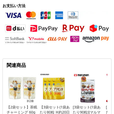
お支払い方法
関連商品
【2袋セット】茶眠
【3袋セット(1袋あ
[3袋セット(1袋あ
[3
チャーミング 60g
たり80粒 ※約20日
たり90粒)]マルマ
たり3