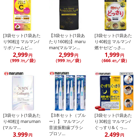
※配送形態がメール便の商品については、商品の発送完了後、配送
伝票番号がマイページに表示されない場合もございます。
【配送日時の指定について】
※配送日時の指定が可能な商品の場合、商品によってご指定できる
[3袋セット(1袋あた
【3袋セット(1袋あ
[3袋セット(1袋あた
配送日、配送時間が異なる可能性がございます。
り90粒)] マルマン/
たり160粒)】maru
り40粒)] マルマン/
カート機能をご利用の場合は、配送日時指定をご利用いただけませ
リポソームビ...
man(マルマン...
燃ヤセ!どっさ...
2,999
2,999
1,999
ん。
円
円
円
（999
／袋）
（999
／袋）
（666
／袋）
.7円
.7円
.4円
発送日カレンダー
[3袋セット(1袋あた
【3本セット（ブル
[3袋セット(1袋あた
り40粒)] maruman
ー）】 マルマン／
り30粒)] マルマン/
(マルマ...
音波振動歯ブラシ
ぐっすり&くっ...
3,999
2,499
プロソ...
円
円