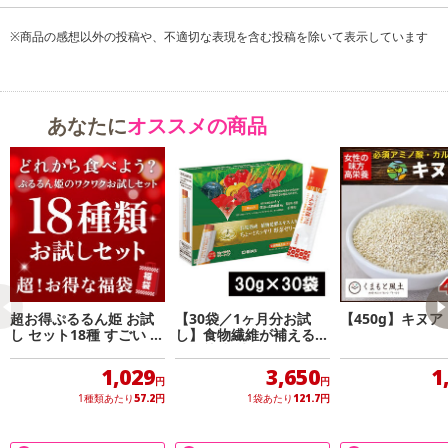
※商品到着時点でのお日持ち期間は、配送日数などにより異なり
※商品の感想以外の投稿や、不適切な表現を含む投稿を除いて表示しています
ますのでご了承ください。
・原産国（最終加工地）：日本
・原材料/材質/素材：食用油脂(国内製造)、ブラックジンジャーエキ
ス末(ブラックジンジャーエキス、デキストリン)、還元水飴、共役リ
あなたに
オススメの商品
ノール酸含有油脂、カカオエキス末、植物性乳酸菌(殺菌)末、L-カル
ニチンフマル酸塩、クリルオイル(オキアミ抽出物)／ゼラチン、グリ
セリン、シクロデキストリン、グリセリン脂肪酸エステル、ミツロ
ウ、カカオ色素、ビタミンB6、ビタミンB2、植物レシチン(大豆由
来)
・お召し上がり方：1日2粒を目安にそのまま水またはぬるま湯と一
緒にお召し上がりください。
・注意事項：
・本品は多量摂取により疾病が治癒したり、より健康が増進する
超お得ぷるるん姫 お試
【30袋／1ヶ月分お試
【450g】キヌア
し セット18種 すごい 福
し】食物繊維が補える！
ものではありません。
袋
長期熟成 植物発酵エキ
・乳幼児の手の届かないところに置いてください。
ス入り ちょー！スッキ
1,029
3,650
1
リ野菜ゼリー
円
円
・温度や湿度の影響によりカプセルどうしが付着したり、原料の
1種類あたり
57.2
円
1袋あたり
121.7
円
特性上、色むらなどがみられることがありますが、品質には問題あ
りません。