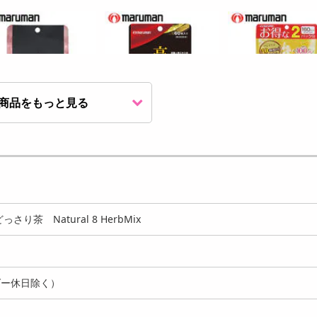
商品をもっと見る
袋セット(1袋あたり30粒)]
[3袋セット(1袋あたり60粒)]
[2袋セット(1袋あたり
マン/プロ...
マルマン/高麗...
粒)] marum...
2499
2999
2
円
円
っさり茶 Natural 8 HerbMix
ダー休日除く）
計30本 (1本あたり100m
[3袋セット(1袋あたり60粒)]
[3袋セット(1袋あたり8