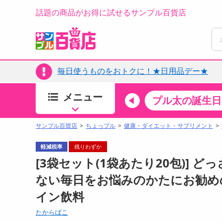
話題の商品がお得に試せるサンプル百貨店
毎日使うものをおトクに！★日用品デー★
メニュー
ちょっプルカテゴリ
キッチン・日用品
食品
プル太の誕生日
すべ
食品・調味料
サンプル百貨店
ちょっプル
健康・ダイエット・サプリメント
生鮮食品
軽減税率
残りわずか
加工食品
[3袋セット(1袋あたり20包)] どっさり
お菓子
ない毎日をお悩みのかたにお勧め
アイス・スイーツ
イン飲料
飲料
00分 ～
08月09日08時00分 ～
お酒
たからばこ
ちょっプル
抽選
0
0
0
0