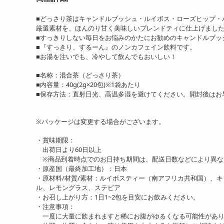
■どっさり茶はキャンドルブッシュ・ルイボス・ローズヒップ・
[3袋セット(1袋あたり56粒)]
[3袋セット(1袋あたり90粒)]
[3
厳選素材を、ほんのり甘く美味しいブレンドティに仕上げまし
maruman...
マルマン/亜鉛...
mar
■すっきりしない毎日をお悩みのかたにお勧めのキャンドルブッ
2999
3999
円
円
■『すっきり、するーん』のノンカフェイン飲料です。
■お湯を注いでも、冷やして飲んでもおいしい！
■名称：混合茶（どっさり茶）
■内容量：40g(2g×20包)※1袋あたり
■保存方法：直射日光、高温多湿を避けてください。開封後はお
※パッケージは変更する場合がございます。
・賞味期限：
出荷日より60日以上
※商品到着時点でのお日持ち期間は、配送日数などにより異な
・原産国（最終加工地）：日本
・原材料/材質/素材：ルイボスティー（南アフリカ共和国）、
ル、レモングラス、ステビア
・お召し上がり方：1日1~2包を目安にお飲みください。
・注意事項：
一度に大量に飲まれますと稀にお腹がゆるくなる可能性があり