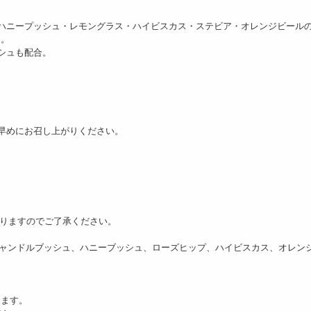
ハニープッシュ・レモングラス・ハイビスカス・ステビア・オレンジビールの
袋セット(1袋あたり20包)]
た。
uman...
シュも配合。
2999
円
早めにお召し上がりください。
りますのでご了承ください。
キャンドルブッシュ、ハニーブッシュ、ローズヒップ、ハイビスカス、オレン
ます。