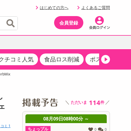
はじめての方へ
よくあるご質問
会員登録
クチコミ人気
食品ロス削減
ポストにお届け
イベント
・サプリメント
品
・収納・寝具
マタニティ
ケア
イベント最新情報（RSPほか）
rbMix
その他 食品
製菓・製パン材料
飲料ギフト
生活雑貨
メンズ
AV機器
クーポン
その他 お菓子・スイーツ
その他 飲料
スポーツ・アウトドア用品
ベビー・キッズ
その他 家電
し
商品限定クーポン
114
＼
／
ただいま
件
介護用品
レッグウェア
ェ
その他 キッチン・日用品
その他 ファッション
サンプリング
 ～
08月09日08時00分 ～
0
コミ 1
抽選サンプル
ちょっプル
ちょっプ
0
0
0
0