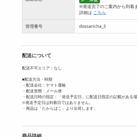
粒)】マルマン/ルテイ...
粒)】maruman(...
L)]
※発送完了のご案内から到着ま
3699
3999
詳細は
こちら
円
円
管理番号
dossaricha_3
配送について
配送不可エリア：なし
[3袋セット(1袋あたり90粒)]
[3袋セット(1袋あたり90粒)]
[3
■配送方法・時期
maruman...
マルマン/リ...
mar
・配送会社：ヤマト運輸
3799
2999
円
円
・配送形態：メール便
・配送日時の指定：「発送予定日」に配送日指定の記載がある
※発送予定日は到着日ではありません。
・商品は「たからばこ」より出荷します。
商品詳細