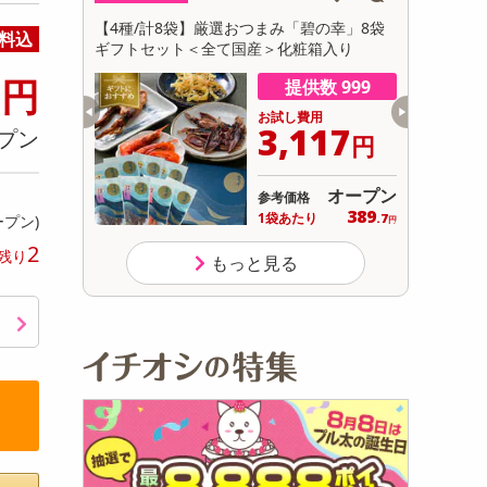
初回トライアル
フィナンシェ
【4種/計8袋】厳選おつまみ「碧の幸」8袋
【計650g
料込
サ
ギフトセット＜全て国産＞化粧箱入り
9
円
数 9975
提供数 999
用
お試し費用
389
3,117
プン
円
円
オープン
オープン
参考価格
231
389
り
1袋あたり
.5
.7
ープン)
円
円
2
残り
もっと見る