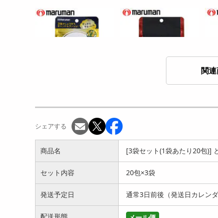
関連
[3袋セット(1袋あたり40粒)]
[3袋セット(1袋あたり28粒)]
[3
マルマン/燃ヤ...
maruman...
マル
3890
1999
円
円
シェアする
商品名
[3袋セット(1袋あたり20包)] ど
セット内容
20包×3袋
発送予定日
通常3日前後（発送日カレン
【3個セット(1個あたり90
【3本セット(1本あたり90
[合
配送形態
メール便