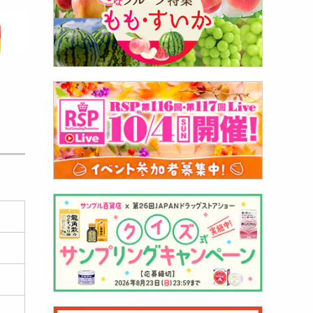
160
999
円
0粒)]