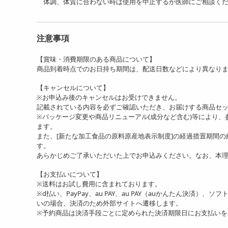
体調、体質に合わない時は使用を中止するか医師にご相談くだ
注意事項
【賞味・消費期限のある商品について】
商品到着時点でのお日持ち期間は、配送日数などにより異なり
【キャンセルについて】
※お申込み後のキャンセルはお受けできません。
記載されている内容を必ずご確認いただき、お届けする商品セ
※パッケージ変更や商品リニューアル(成分など含む)等により
ます。
また、[新たな加工食品の原料原産地表示制度]の経過措置期間
す。
あらかじめご了承いただいた上でお申込みください。なお、本
【お支払いについて】
※送料はお試し費用に含まれております。
※d払い、PayPay、au PAY、au PAY（auかんたん決済）、
いの場合、決済のため外部サイトへ遷移します。
※予約商品は決済手段ごとに定められた決済期限日にお支払い