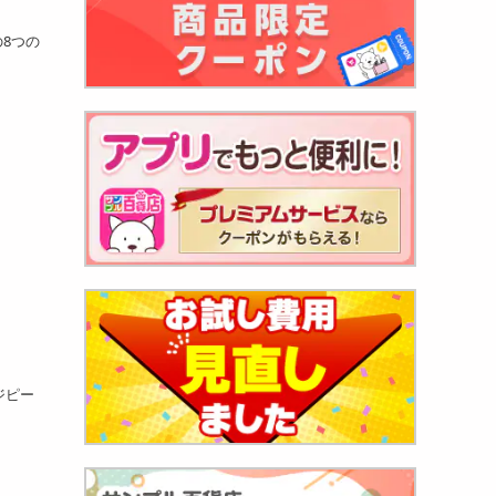
8つの
ジピー