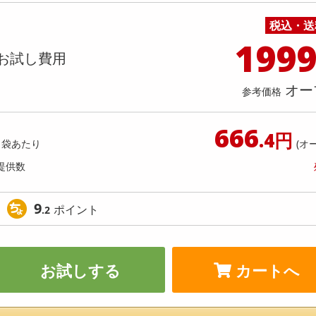
料理の素
ナッツ・ドライフルーツ
栄養ドリンク・エナジードリンク
チューハイ・カクテル
洗剤ギフト
ヘルスケア・衛生用品
健康グッズ
インテリア雑貨
時計
記録メディア・メモリーカード
マタニティ
】モンスター ウルトラファンタジー
【6個入】★新改良★ごろごろ
税込・送
乾物・海苔・粉物
ゼリー・プリン
お茶・紅茶（茶葉）
ノンアルコール飲料
その他 洗剤
キッチン雑貨・食器・消耗品
アウトドア・イベント用品・DIY・工具
アクセサリー
その他 ベビー・キッズ・マタニティ
スマートフォン・携帯電話・タブレットアクセ
レッド 缶 355ml [抽選サンプル]
( ベリー )
店舗
リー
199
カレー・シチュー
和菓子
コーヒー(豆・インスタント）
ビール・ワイン・お酒ギフト
調理器具・鍋・包丁
その他 インテリア・家具
ファッション雑貨
電池
提供数 6
提供
お試し費用
店舗情報
食品ギフト
おつまみ
ココア・チョコレート飲料
その他 アルコール飲料
弁当箱・水筒・弁当グッズ
下着・ルームウェア
電球・蛍光灯・照明
920
お試し費
参考価格
円
1,
オー
参考価格
666
参考価格
.4円
1個あた
1袋あたり
(オ
提供数
9
ポイント
.2
お試しする
カートへ