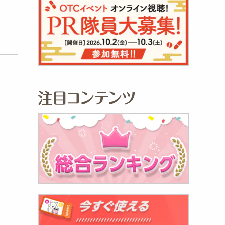
299
円
0粒)]
999
円