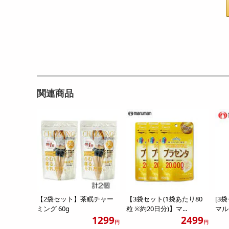
関連商品
【2袋セット】茶眠チャー
【3袋セット(1袋あたり80
[3
ミング 60g
粒 ※約20日分)】マ...
マルマ
1299
2499
円
円