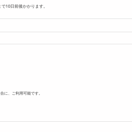
 マルマン...
マルマン/ルテ...
マルマン/プラ...
で10日前後かかります。
2970
3078
4
円
円
袋セット(1袋あたり30粒)]
[3袋セット(1袋あたり40粒)]
[3袋セット(1袋あたり8
uman...
maruman...
maruman...
3499
3999
3
円
円
場合に、ご利用可能です。