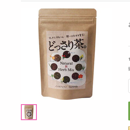
洗剤
アイス 80g
ロータス ビスコフサンド ビスコフクリーム
【4本
キッチン・日用品
110g
ルビー
ヘアケア・ボディケア
提供数 55
提供数 55
ビューティーケア
試し費用
お試し費用
,766
3,021
円
円
健康・ダイエット・サプリメント
医薬品・医薬部外品
7,698
4,147
考価格
参考価格
円
円
インテリア・家具・収納・寝具
132
251
本あたり
1袋あたり
.4
.8
円
円
ファッション
家電
ベビー・キッズ・マタニティ
ペット用品
クーポン・資格・学習
掲載予告