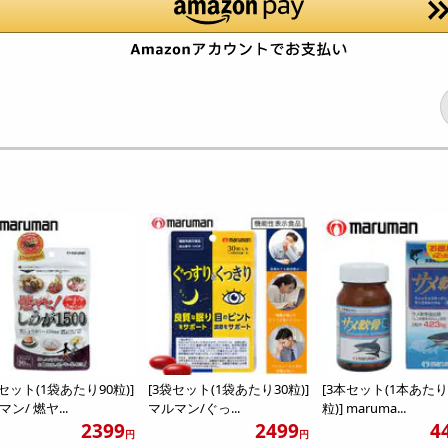
袋セット(1袋あたり90粒)]
[3袋セット(1袋あたり30粒)]
[3本セット(1本あたり
ン/ 燃ヤ...
マルマン/ぐっ...
粒)] maruma...
2399
2499
4
円
円