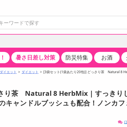
！
暑さ日差し対策
防災特集
お酒
て見る
特設コーナー
食品・調味料
生鮮食品
お菓子
アイス・スイーツ
飲料
お酒
洗剤
キッチン・日用品
健康・ダイエット
医薬品・医薬部外
インテリア・家具
ファッション
家電
ベビー・キッズ・
ペット用品
加工食品
ヘアケア・ボディ
ビューティーケア
特集一覧
ダイエット
ダイエット
[3袋セット(1袋あたり20包)] どっさり茶 Natural 8 He
全国うまいもの博
米・雑穀
肉・肉加工品
スナック菓子
アイスクリーム・シャーベット
水・ミネラルウォーター・炭酸水
ビール・発泡酒・新ジャンル
キッチン・台所用洗剤
掃除用具
健康食品・飲料
第二類医薬品
収納用品
トップス
生活家電
ベビーおむつ・トイレ用品
犬用品
カップ麺・乾麺・パスタ
ヘアケア・スタイリング
スキンケア・基礎化粧品
クチコミで選ばれた人気商品
パン・シリアル・コーンフレーク
魚介類・シーフード・水産加工品
クッキー・クラッカー
ケーキ・スイーツ
お茶・紅茶（ソフトドリンク）
ワイン
洗濯用洗剤・柔軟剤・漂白剤
洗濯用品
ダイエット
指定第二類医薬品
寝具・布団
ボトムス
キッチン家電
授乳グッズ
猫用品
インスタント・レトルト・冷凍食品・惣菜
ボディケア
ベースメイク・メイクアップ・ネイル
茶 Natural 8 HerbMix | すっきり
チーズ・ヨーグルト・乳製品・卵
フルーツ・果物・果物加工品
キャンディ・ガム・タブレット
お菓子・スイーツギフト
コーヒー（ソフトドリンク）
日本酒・焼酎
バス・お風呂用洗剤
トイレ・バス用品
サプリメント
第三類医薬品
マット・カーペット・クッション
シューズ
冷房・暖房器具・空調
食事グッズ
その他 ペット用品
ナチュラル・オーガニックコスメ
のキャンドルブッシュも配合！ノンカフ
ポイント
調味料・ドレッシング・油
野菜・きのこ
せんべい・米菓
果実・野菜・清涼・乳飲料
洋酒・リキュール
トイレ用洗剤
タオル
美容サプリメント・ドリンク
医薬部外品
テーブル・デスク・カウンター
バッグ
美容・健康家電
ベビー用品・雑貨
香水・アロマ
08月09日07時00分 ～
08月09日08時00分
ポイント履歴
缶詰・瓶詰・ジャム・はちみつ
ミールキット
チョコレート
トクホ
果実酒・梅酒
住居用洗剤
日用品
スポーツサプリメント・ドリンク
チェア・ソファ
財布・小物
パソコン・プリンター・パソコン周辺機器
家具・寝具
口
ちょっプル
ちょっプルポイントとは？
0
0