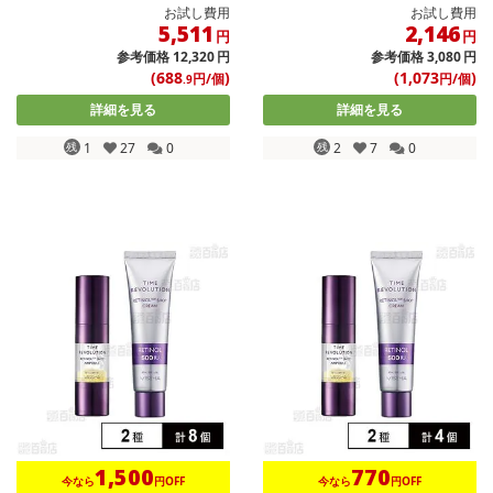
お試し費用
お試し費用
5,511
2,146
円
円
参考価格
12,320
円
参考価格
3,080
円
(688
)
(1,073
)
円/個
円/個
.9
詳細を見る
詳細を見る
残
1
27
0
残
2
7
0
1,500
770
今なら
円OFF
今なら
円OFF