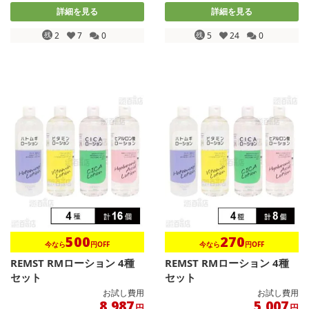
詳細を見る
詳細を見る
残
2
7
0
残
5
24
0
500
270
今なら
円OFF
今なら
円OFF
REMST RMローション 4種
REMST RMローション 4種
セット
セット
お試し費用
お試し費用
8,987
5,007
円
円