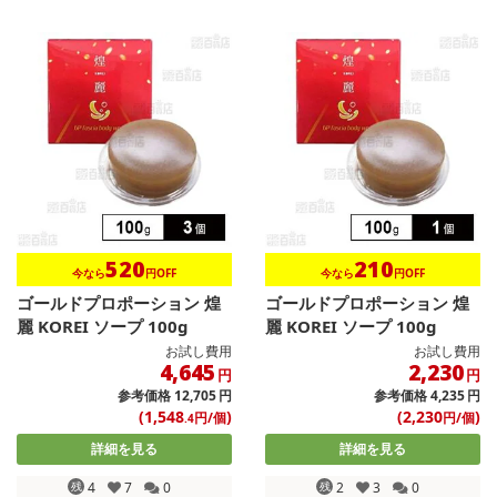
520
210
今なら
円OFF
今なら
円OFF
ゴールドプロポーション 煌
ゴールドプロポーション 煌
麗 KOREI ソープ 100g
麗 KOREI ソープ 100g
お試し費用
お試し費用
4,645
2,230
円
円
参考価格
12,705
円
参考価格
4,235
円
(1,548
)
(2,230
)
円/個
円/個
.4
詳細を見る
詳細を見る
残
4
7
0
残
2
3
0