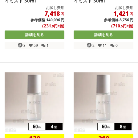
イミスト 50ml
イミスト 50ml
お試し費用
お試し費用
7,418
1,421
円
円
参考価格
140,096
円
参考価格
8,756
円
(231
)
(710
)
円/個
円/個
.9
.5
詳細を見る
詳細を見る
残
3
59
1
残
2
11
0