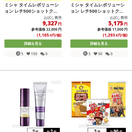
ミシャ タイムレボリューシ
ミシャ タイムレボリューシ
ョン レチ500ショットクリ
ョン レチ500ショットクリ
ーム ...
ーム ...
お試し費用
お試し費用
9,327
5,175
円
円
参考価格
22,000
円
参考価格
11,000
円
(1,165
)
(1,293
)
円/個
円/個
.9
.8
詳細を見る
詳細を見る
残
5
150
0
残
3
50
0