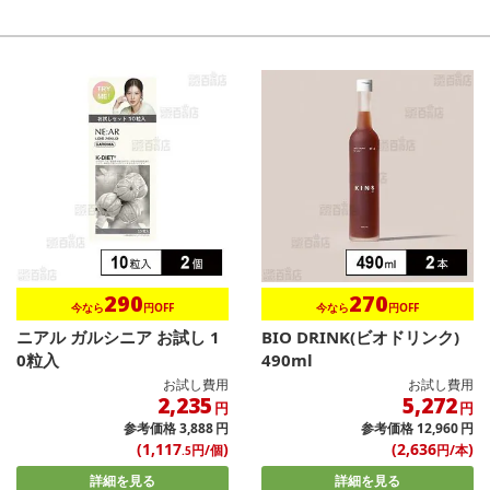
290
270
今なら
円OFF
今なら
円OFF
ニアル ガルシニア お試し 1
BIO DRINK(ビオドリンク)
0粒入
490ml
お試し費用
お試し費用
2,235
5,272
円
円
参考価格
3,888
円
参考価格
12,960
円
(1,117
)
(2,636
)
円/個
円/本
.5
詳細を見る
詳細を見る