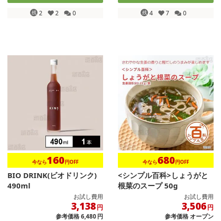
残
2
2
0
残
4
7
0
160
680
今なら
円OFF
今なら
円OFF
BIO DRINK(ビオドリンク)
<シンプル百科>しょうがと
490ml
根菜のスープ 50g
お試し費用
お試し費用
3,138
3,506
円
円
参考価格
6,480
円
参考価格
オープン