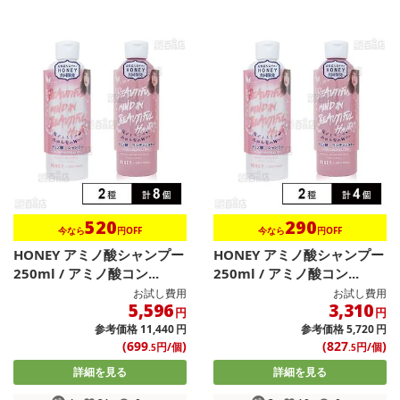
520
290
今なら
円OFF
今なら
円OFF
HONEY アミノ酸シャンプー
HONEY アミノ酸シャンプー
250ml / アミノ酸コン...
250ml / アミノ酸コン...
お試し費用
お試し費用
5,596
3,310
円
円
参考価格
11,440
円
参考価格
5,720
円
(699
)
(827
)
円/個
円/個
.5
.5
詳細を見る
詳細を見る