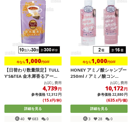
1,000
1,000
今なら
円OFF
今なら
円OFF
【日替わり数量限定】TULL
HONEY アミノ酸シャンプー
Y'S&TEA 金木犀香るアー
250ml / アミノ酸コン...
ル...
お試し費用
お試し費用
4,739
10,172
円
円
参考価格
12,312
円
参考価格
22,880
円
(15
)
(635
)
円/杯
円/個
.8
.8
詳細を見る
詳細を見る
残
40
683
0
残
3
28
0