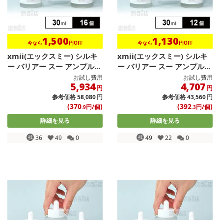
1,500
1,130
今なら
円OFF
今なら
円OFF
xmii(エックスミー) シルキ
xmii(エックスミー) シルキ
ー バリアー スー アンプル...
ー バリアー スー アンプル...
お試し費用
お試し費用
5,934
4,707
円
円
参考価格
58,080
円
参考価格
43,560
円
(370
)
(392
)
円/個
円/個
.9
.3
詳細を見る
詳細を見る
残
36
49
0
残
49
22
0