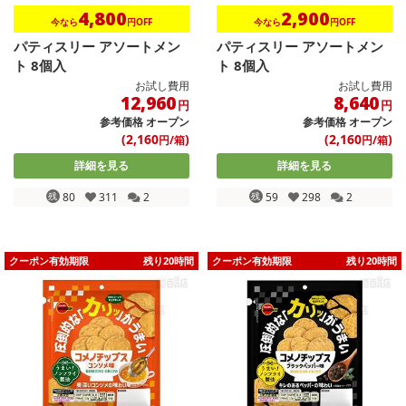
4,800
2,900
今なら
円OFF
今なら
円OFF
パティスリー アソートメン
パティスリー アソートメン
ト 8個入
ト 8個入
お試し費用
お試し費用
12,960
8,640
円
円
参考価格
オープン
参考価格
オープン
(2,160
)
(2,160
)
円/箱
円/箱
詳細を見る
詳細を見る
残
80
311
2
残
59
298
2
クーポン有効期限
残り20時間
クーポン有効期限
残り20時間