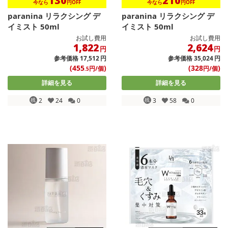
130
210
今なら
円OFF
今なら
円OFF
paranina リラクシング デ
paranina リラクシング デ
イミスト 50ml
イミスト 50ml
お試し費用
お試し費用
1,822
2,624
円
円
参考価格
17,512
円
参考価格
35,024
円
(455
)
(328
)
円/個
円/個
.5
詳細を見る
詳細を見る
残
2
24
0
残
3
58
0