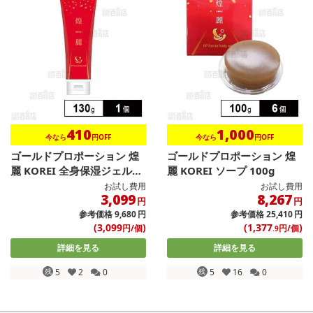
410
1,000
今なら
円OFF
今なら
円OFF
ゴールドプロポーション 煌
ゴールドプロポーション 煌
麗 KOREI 全身保湿ジェル
麗 KOREI ソープ 100g
1...
お試し費用
お試し費用
3,099
8,267
円
円
参考価格
9,680
円
参考価格
25,410
円
(3,099
)
(1,377
)
円/個
円/個
.9
詳細を見る
詳細を見る
残
5
2
0
残
5
16
0