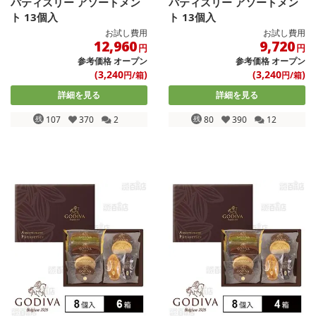
パティスリー アソートメン
パティスリー アソートメン
ト 13個入
ト 13個入
お試し費用
お試し費用
12,960
9,720
円
円
参考価格
オープン
参考価格
オープン
(3,240
)
(3,240
)
円/箱
円/箱
詳細を見る
詳細を見る
残
107
370
2
残
80
390
12