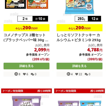
200
200
今なら
円OFF
今なら
円OFF
コメノチップス 2種セット
しっとりソフトクッキー カ
(ブラックペッパー味 30g /
ルシウム＋ビタミンD 293g
...
お試し費用
お試し費用
2,099
4,788
円
円
参考価格
オープン
参考価格
オープン
(209
)
(399
)
円/袋
円/袋
.9
詳細を見る
詳細を見る
残
8
6
0
残
4
22
0
クーポン有効期限
残り20時間
クーポン有効期限
残り20時間