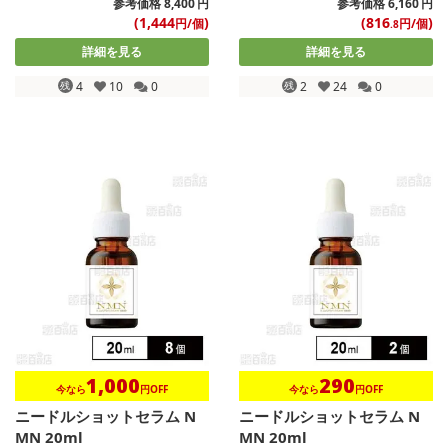
参考価格
8,400
円
参考価格
6,160
円
(1,444
)
(816
)
円/個
円/個
.8
詳細を見る
詳細を見る
残
4
10
0
残
2
24
0
1,000
290
今なら
円OFF
今なら
円OFF
ニードルショットセラム N
ニードルショットセラム N
MN 20ml
MN 20ml