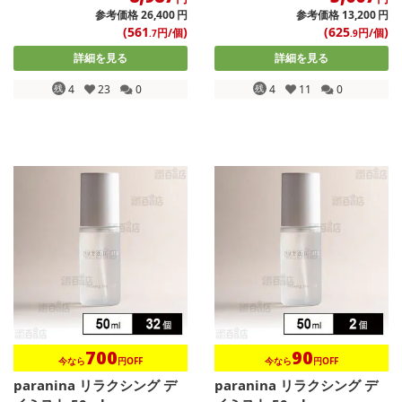
参考価格
26,400
円
参考価格
13,200
円
(561
)
(625
)
円/個
円/個
.7
.9
詳細を見る
詳細を見る
残
4
23
0
残
4
11
0
700
90
今なら
円OFF
今なら
円OFF
paranina リラクシング デ
paranina リラクシング デ