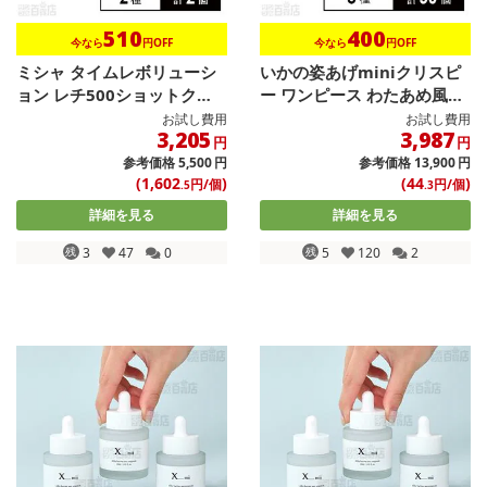
510
400
今なら
円OFF
今なら
円OFF
ミシャ タイムレボリューシ
いかの姿あげminiクリスピ
ョン レチ500ショットクリ
ー ワンピース わたあめ風味
ーム ...
/...
お試し費用
お試し費用
3,205
3,987
円
円
参考価格
5,500
円
参考価格
13,900
円
(1,602
)
(44
)
円/個
円/個
.5
.3
詳細を見る
詳細を見る
残
3
47
0
残
5
120
2