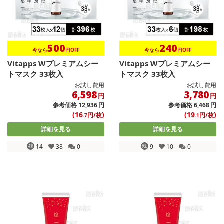
500
240
今なら
円OFF
今なら
円OFF
Vitapps Wプレミアムシー
Vitapps Wプレミアムシー
トマスク 33枚入
トマスク 33枚入
お試し費用
お試し費用
6,598
3,780
円
円
参考価格
12,936
円
参考価格
6,468
円
(16
)
(19
)
円/枚
円/枚
.7
.1
詳細を見る
詳細を見る
残
14
38
0
残
9
10
0