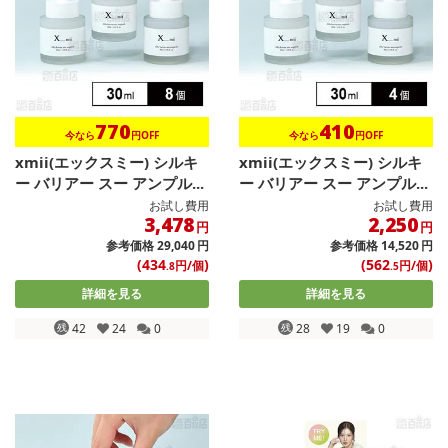
770
410
今なら
円OFF
今なら
円OFF
xmii(エックスミー) シルキ
xmii(エックスミー) シルキ
ー バリアー スー アンプル...
ー バリアー スー アンプル...
お試し費用
お試し費用
3,478
2,250
円
円
参考価格
29,040
円
参考価格
14,520
円
(434
)
(562
)
円/個
円/個
.8
.5
詳細を見る
詳細を見る
残
42
24
0
残
28
19
0