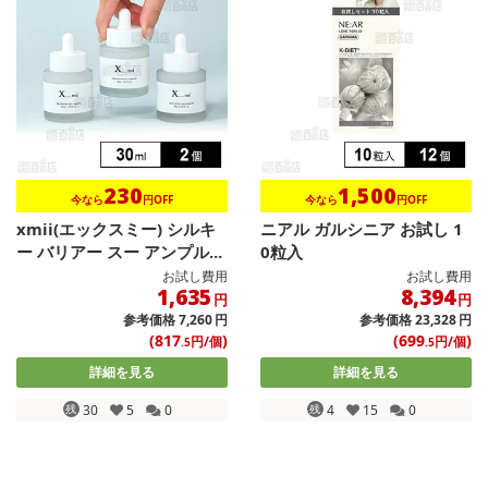
230
1,500
今なら
円OFF
今なら
円OFF
xmii(エックスミー) シルキ
ニアル ガルシニア お試し 1
ー バリアー スー アンプル...
0粒入
お試し費用
お試し費用
1,635
8,394
円
円
参考価格
7,260
円
参考価格
23,328
円
(817
)
(699
)
円/個
円/個
.5
.5
詳細を見る
詳細を見る
残
30
5
0
残
4
15
0