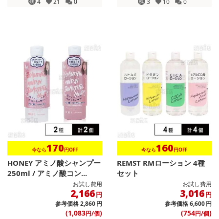
残
4
21
0
残
3
10
0
170
160
今なら
円OFF
今なら
円OFF
HONEY アミノ酸シャンプー
REMST RMローション 4種
250ml / アミノ酸コン...
セット
お試し費用
お試し費用
2,166
3,016
円
円
参考価格
2,860
円
参考価格
6,600
円
(1,083
)
(754
)
円/個
円/個