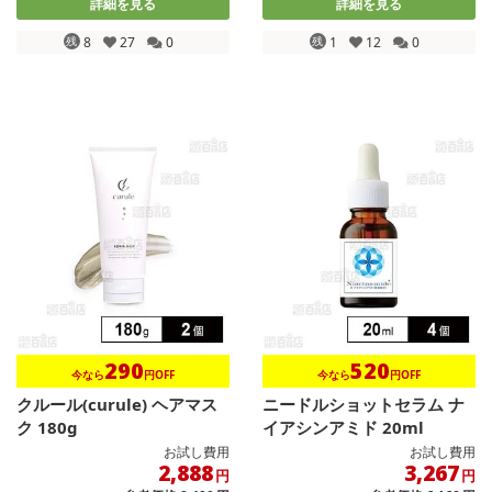
詳細を見る
詳細を見る
残
8
27
0
残
1
12
0
290
520
今なら
円OFF
今なら
円OFF
クルール(curule) ヘアマス
ニードルショットセラム ナ
ク 180g
イアシンアミド 20ml
お試し費用
お試し費用
2,888
3,267
円
円