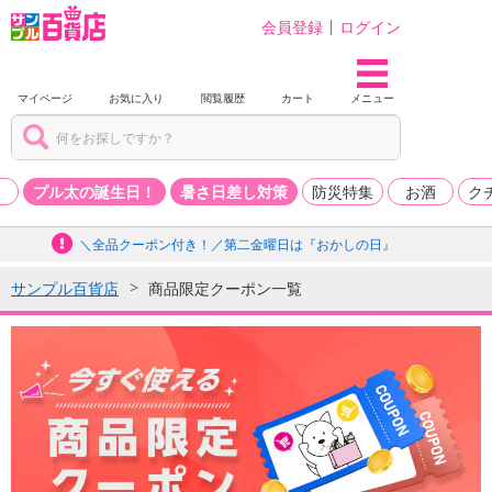
会員登録
ログイン
マイページ
お気に入り
閲覧履歴
カート
メニュー
品
プル太の誕生日！
暑さ日差し対策
防災特集
お酒
ク
＼全品クーポン付き！／第二金曜日は『おかしの日』
サンプル百貨店
商品限定クーポン一覧