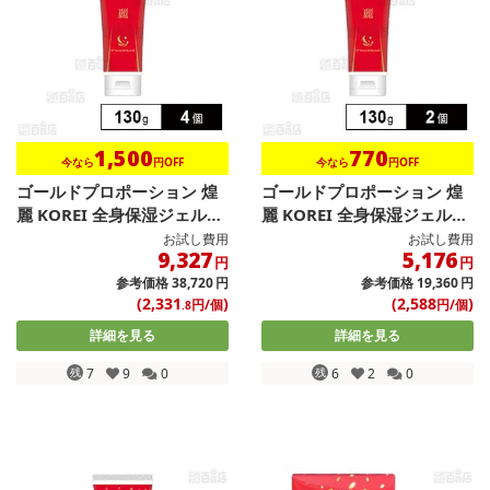
1,500
770
今なら
円OFF
今なら
円OFF
ゴールドプロポーション 煌
ゴールドプロポーション 煌
麗 KOREI 全身保湿ジェル
麗 KOREI 全身保湿ジェル
1...
1...
お試し費用
お試し費用
9,327
5,176
円
円
参考価格
38,720
円
参考価格
19,360
円
(2,331
)
(2,588
)
円/個
円/個
.8
詳細を見る
詳細を見る
残
7
9
0
残
6
2
0