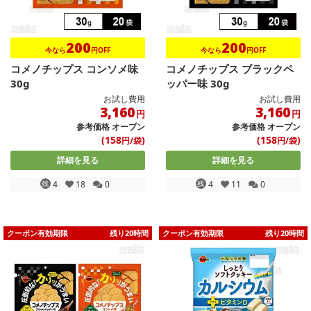
200
200
今なら
円OFF
今なら
円OFF
コメノチップス コンソメ味
コメノチップス ブラックペ
30g
ッパー味 30g
お試し費用
お試し費用
3,160
3,160
円
円
参考価格
オープン
参考価格
オープン
(158
)
(158
)
円/袋
円/袋
詳細を見る
詳細を見る
残
4
18
0
残
4
11
0
クーポン有効期限
残り20時間
クーポン有効期限
残り20時間