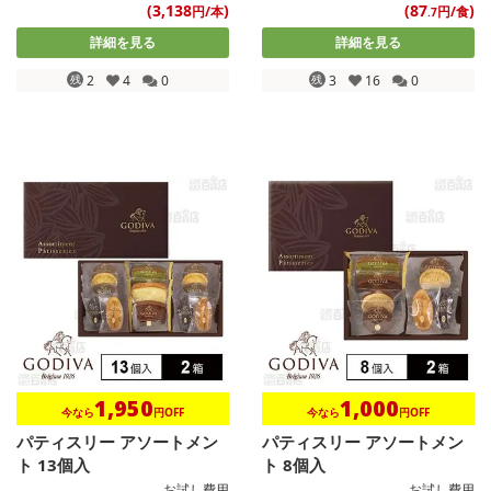
(3,138
)
(87
)
円/本
円/食
.7
詳細を見る
詳細を見る
残
2
4
0
残
3
16
0
1,950
1,000
今なら
円OFF
今なら
円OFF
パティスリー アソートメン
パティスリー アソートメン
ト 13個入
ト 8個入
お試し費用
お試し費用