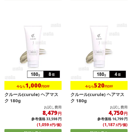
1,000
520
今なら
円OFF
今なら
円OFF
クルール(curule) ヘアマス
クルール(curule) ヘアマス
ク 180g
ク 180g
お試し費用
お試し費用
8,479
4,750
円
円
参考価格
33,598
円
参考価格
16,799
円
(1,059
)
(1,187
)
円/個
円/個
.9
.5