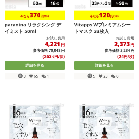
370
120
今なら
円OFF
今なら
円OFF
paranina リラクシング デ
Vitapps Wプレミアムシー
イミスト 50ml
トマスク 33枚入
お試し費用
お試し費用
4,221
2,373
円
円
参考価格
70,048
円
参考価格
3,234
円
(263
)
(24
)
円/個
円/枚
.9
詳細を見る
詳細を見る
残
3
65
1
残
5
23
0