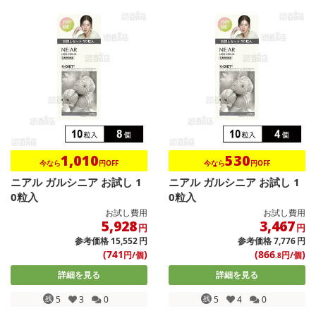
1,010
530
今なら
円OFF
今なら
円OFF
ニアル ガルシニア お試し 1
ニアル ガルシニア お試し 1
0粒入
0粒入
お試し費用
お試し費用
5,928
3,467
円
円
参考価格
15,552
円
参考価格
7,776
円
(741
)
(866
)
円/個
円/個
.8
詳細を見る
詳細を見る
残
5
3
0
残
5
4
0