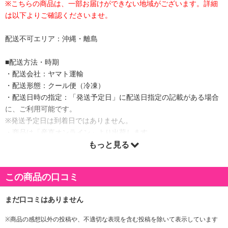
※こちらの商品は、一部お届けができない地域がございます。詳細
は以下よりご確認くださいませ。
配送不可エリア：沖縄・離島
■配送方法・時期
・配送会社：ヤマト運輸
・配送形態：クール便（冷凍）
・配送日時の指定：「発送予定日」に配送日指定の記載がある場合
に、ご利用可能です。
※発送予定日は到着日ではありません。
・商品は「産直オンライン」より出荷します。
もっと見る
商品詳細
この商品の口コミ
魚醤を加えた福さ屋独自の香辛調味液にじっくりと漬け込みまし
た。辛さの中にも旨みのある辛子明太子に仕上げました。
※商品の感想以外の投稿や、不適切な表現を含む投稿を除いて表示しています