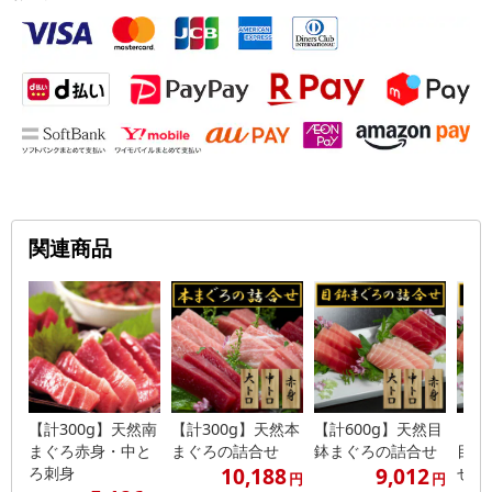
関連商品
【計300g】天然南
【計300g】天然本
【計600g】天然目
【計
まぐろ赤身・中と
まぐろの詰合せ
鉢まぐろの詰合せ
目鉢
10,188
9,012
ろ刺身
せ
円
円