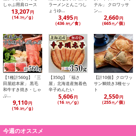
しゃぶ用肩ロース
ラーメンとんこつし
テル」 クロワッサ
こちらの情報は
2026年07月09日
時点での情報となります。
13,207
ょうゆ...
ン...
円
3,495
2,660
（14
／g）
円
円
.7円
（436
／食）
（665
／個）
.9円
円
【1種計560g】「三
【350g】「福さ
【計10個】クロワッ
田屋総本家」 黒毛
屋」北海道産無着色
サン鯛焼き3種セッ
和牛すき焼き・しゃ
辛子めんたい
ト
5,606
2,550
ぶ...
円
円
9,110
（16
／g）
（255
／個）
円
.1円
円
（16
／g）
.3円
今週のオススメ