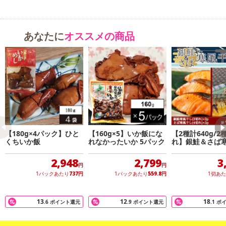
あなたに
オススメの商品
【180g×4パック】ひと
【160g×5】いか飯にな
【2種計640g/2
くちいか飯
れなかったいか 5パック
れ】銀鮭＆さば
食べ比べセット
2,948
2,799
3
円
円
1パックあたり
737
円
1パックあたり
559.8
円
1切あ
13
12
18
.6
ポイント還元
.9
ポイント還元
.1
ポ