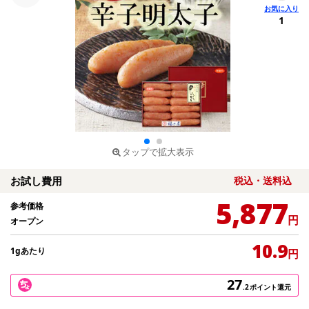
1
タップで拡大表示
お試し費用
税込・送料込
5,877
参考価格
円
オープン
10.9
1gあたり
円
27
.2
ポイント還元