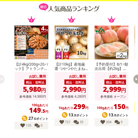
【計4kg/200g×20パ
【計10kg】産地厳
【予約受付】8/1~順
【
ック】アトランティ
選 つやつやたまね
次出荷【約2kg】山
順
ックサーモンハラス
ぎ
形県産白桃(品種・
州
お試し費用
お試し費用
お試し費用
切り落とし
玉数おまかせ)※ご家
種
庭用
庭
税込・送料込
税込・送料込
税込・送料込
5,980
2,990
2,999
円
円
円
参考価格
14,980
円
参考価格
4,280
円
参考価格
オープン
299
150
100gあたり
149
1kgあたり
円
100gあたり
円
.5
円
13
13
.8ポイント
.8ポイント
27
.6ポイント
721
35
204
0
135
0
・賞味期限：出荷日より60日
・原産国（最終加工地）：ロシア又はアメリカ