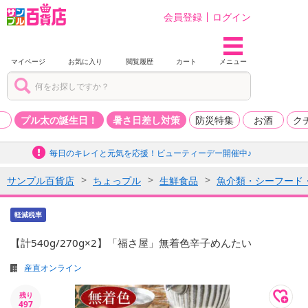
会員登録
ログイン
マイページ
お気に入り
閲覧履歴
カート
メニュー
品
プル太の誕生日！
暑さ日差し対策
防災特集
お酒
ク
毎日のキレイと元気を応援！ビューティーデー開催中♪
サンプル百貨店
ちょっプル
生鮮食品
魚介類・シーフード
軽減税率
【計540g/270g×2】「福さ屋」無着色辛子めんたい
産直オンライン
残り
497