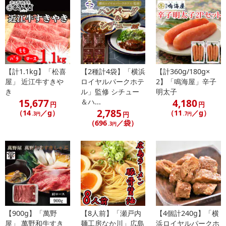
※配送日時の指定が可能な商品の場合、商品によってご指定できる
配送日、配送時間が異なる可能性がございます。
カート機能をご利用の場合は、配送日時指定をご利用いただけませ
ん。
発送日カレンダー
【計1.1kg】「松喜
【2種計4袋】「横浜
【計360g/180g×
屋」 近江牛すきや
ロイヤルパークホテ
2】「鳴海屋」辛子
き
ル」監修 シチュー
明太子
15,677
4,180
＆ハ...
円
円
2,785
（14
／g）
（11
／g）
円
.3円
.7円
（696
／袋）
.3円
休業日
■
その他共通および商品カテゴリー別注意事項（※必ずご確認くだ
【900g】「萬野
【8人前】「瀬戸内
【4個計240g】「横
さい）
屋」 萬野和牛すき
麺工房なか川」広島
浜ロイヤルパークホ