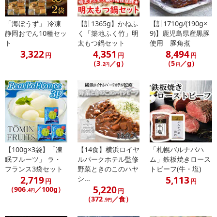
また、[新たな加工食品の原料原産地表示制度]の経過措置期間の終
了により、商品詳細内に記載の原産国・原材料の表記が旧表記の場
「海ぼうず」 冷凍
【計1365g】かねふ
【計1710g/(190g×
合がございます。
静岡おでん10種セッ
く「築地ふく竹」明
9)】鹿児島県産黒豚
あらかじめご了承いただいた上でお申込みください。なお、本理由
ト
太もつ鍋セット
使用 豚角煮
によるお申込み後のキャンセル・返品交換は対応いたしかねます。
3,322
4,351
8,494
円
円
円
（3
／g）
（5
／g）
.2円
円
【お支払いについて】
※送料はお試し費用に含まれております。
※d払い、PayPay、au PAY、au PAY（auかんたん決済）、ソフトバ
ンクまとめて支払い、楽天ペイ、メルペイ、AEON Pay、Amazon
Payでお支払いの場合、決済のため外部サイトへ遷移します。
※予約商品は決済手段ごとに定められた決済期限日にお支払いを完
了することがございます。ご了承いただいたうえでお申し込みくだ
さい。
【100g×3袋】「凍
【14食】横浜ロイヤ
「札幌バルナバハ
眠フルーツ」 ラ・
ルパークホテル監修
ム」鉄板焼きロース
【配送伝票番号について】
フランス3袋セット
野菜ときのこのハヤ
トビーフ(牛・塩)
2,719
5,113
シ...
※配送形態がメール便の商品については、商品の発送完了後、配送
円
円
5,220
（906
／100g）
伝票番号がマイページに表示されない場合もございます。
円
.4円
（372
／食）
.9円
【配送日時の指定について】