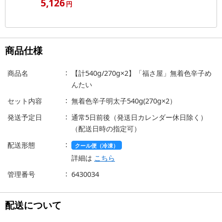
5,126
円
商品仕様
商品名
【計540g/270g×2】「福さ屋」無着色辛子め
んたい
セット内容
無着色辛子明太子540g(270g×2）
発送予定日
通常5日前後（発送日カレンダー休日除く）
（配送日時の指定可）
配送形態
クール便（冷凍）
詳細は
こちら
管理番号
6430034
配送について