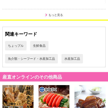
・原材料/材質/素材：すけとうだらの卵巣（ロシア又はアメリ
カ）、食塩、唐辛子、発酵調味料、かつおエキス、魚醤／調味料
（アミノ酸等）、酸化防止剤（ビタミンC）、ナイアシン、発色剤
もっと見る
（亜硝酸Na）
・注意事項：－18℃以下で保存お願いします
関連キーワード
注意事項
ちょっプル
生鮮食品
【賞味・消費期限のある商品について】
商品到着時点でのお日持ち期間は、配送日数などにより異なります
のでご了承ください。
魚介類・シーフード・水産加工品
水産加工品
【キャンセルについて】
※お申込み後のキャンセルはお受けできません。
産直オンラインのその他商品
記載されている内容を必ずご確認いただき、お届けする商品セット
にご納得いただきましたうえでお申し込みください。
※パッケージ変更や商品リニューアル（成分など含む）等により、
参考の掲載画像や画像内のバーコードなど、お届け商品と多少異な
る場合がございます。