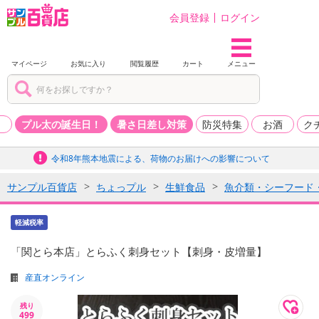
会員登録
ログイン
マイページ
お気に入り
閲覧履歴
カート
メニュー
品
プル太の誕生日！
暑さ日差し対策
防災特集
お酒
ク
令和8年熊本地震による、荷物のお届けへの影響について
サンプル百貨店
ちょっプル
生鮮食品
魚介類・シーフード
軽減税率
「関とら本店」とらふく刺身セット【刺身・皮増量】
産直オンライン
残り
499