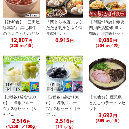
【計40食】「三田屋
「関とら本店」ふく
【2種計18袋】赤坂
総本家」 黒毛和牛
たたき刺身とふく個
四川飯店監修 担々
のちょこっとハヤシ
食鍋セット
麵&五目炒飯セット
12,807
6,915
9,080
休業日
円
円
円
（320
／食）
（504
／袋）
.2円
.5円
■
その他共通および商品カテゴリー別注意事項（※必ずご確認くだ
さい）
こちらの情報は
2026年07月09日
時点での情報となります。
【2種各1袋/計200
【2種各1袋/計180
【10食分】鹿児島
g】「凍眠フルー
g】「凍眠フルー
とんこつラーメンセ
ツ」2種セット（シ
ツ」2種セット（ラ
ット
3,692
ャイ...
フラ...
円
2,516
2,516
（369
／食）
円
円
.2円
（1,258
／100g）
（14
／g）
円
円