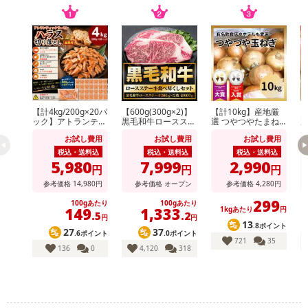
【計4kg/200g×20パ
【600g(300g×2)】
【計10kg】産地厳
【
ック】アトランティ
黒毛和牛ロースステ
選 つやつやたまね
次
ックサーモンハラス
ーキ
ぎ
形
お試し費用
お試し費用
お試し費用
切り落とし
玉
税込・送料込
税込・送料込
税込・送料込
5,980
7,999
2,990
円
円
円
参考価格
14,980
円
参考価格
オープン
参考価格
4,280
円
299
100gあたり
100gあたり
149
1,333
1kgあたり
円
.5
.2
円
円
13
.8ポイント
27
37
.6ポイント
.0ポイント
721
35
136
0
4,120
318
・賞味期限：製造日90日
・原産国（最終加工地）：日本