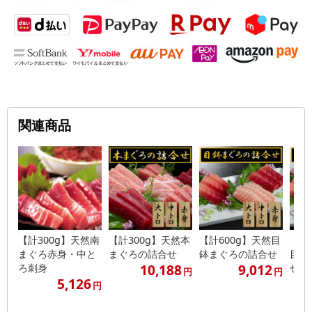
関連商品
【計300g】天然南
【計300g】天然本
【計600g】天然目
【計
まぐろ赤身・中と
まぐろの詰合せ
鉢まぐろの詰合せ
目鉢
10,188
9,012
ろ刺身
せ
円
円
5,126
円