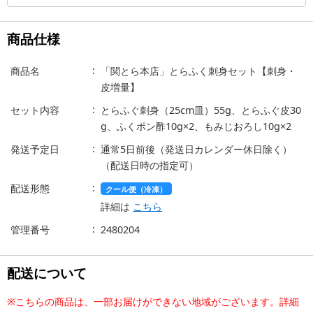
商品仕様
商品名
「関とら本店」とらふく刺身セット【刺身・
皮増量】
セット内容
とらふぐ刺身（25cm皿）55g、とらふぐ皮30
g、ふくポン酢10g×2、もみじおろし10g×2
発送予定日
通常5日前後（発送日カレンダー休日除く）
（配送日時の指定可）
配送形態
クール便（冷凍）
詳細は
こちら
管理番号
2480204
配送について
※こちらの商品は、一部お届けができない地域がございます。詳細