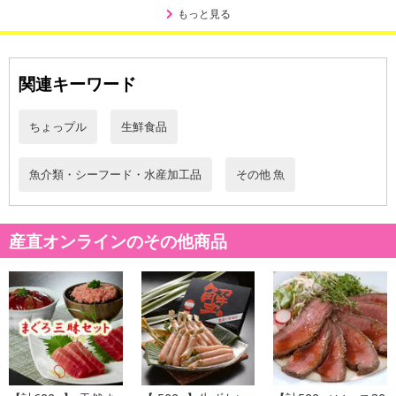
・原材料/材質/素材：
もっと見る
刺身[トラフグ（長崎県産、熊本県産：養殖）]、皮[トラフグ（長
崎県産、熊本県産：養殖）] 、ふくポン酢[醤油、柑橘果汁（橙、か
ぼす）、醸造酢、米発酵調味料、かつおエキス、昆布エキス、食塩
関連キーワード
／調味料（アミノ酸等）、（一部に小麦・大豆を含む）]、もみじお
ろし[大根、澱粉、唐辛子、こんにゃく粉、梅酢]
ちょっプル
生鮮食品
・アレルギー表示：小麦、大豆
・注意事項：-18℃以下で保存お願いします。
魚介類・シーフード・水産加工品
その他 魚
注意事項
【賞味・消費期限のある商品について】
産直オンラインのその他商品
商品到着時点でのお日持ち期間は、配送日数などにより異なります
のでご了承ください。
【キャンセルについて】
※お申込み後のキャンセルはお受けできません。
記載されている内容を必ずご確認いただき、お届けする商品セット
にご納得いただきましたうえでお申し込みください。