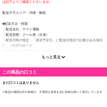
は以下よりご確認くださいませ。
配送不可エリア：沖縄・離島
■配送方法・時期
・配送会社：ヤマト運輸
・配送形態：クール便（冷凍）
・配送日時の指定：「発送予定日」に配送日指定の記載がある場合
に、ご利用可能です。
※発送予定日は到着日ではありません。
・商品は「産直オンライン」より出荷します。
もっと見る
この商品の口コミ
商品詳細
とらふくを1枚1枚丁寧に盛り付けました。とらふくの上品な味わい
と食感を特製ポン酢でお楽しみください。
※商品の感想以外の投稿や、不適切な表現を含む投稿を除いて表示しています