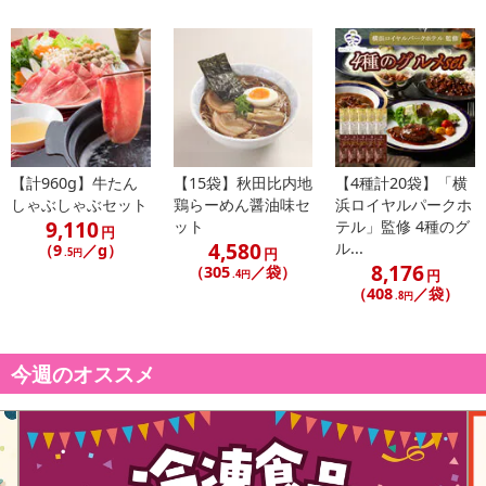
【計960g】牛たん
【15袋】秋田比内地
【4種計20袋】「横
しゃぶしゃぶセット
鶏らーめん醤油味セ
浜ロイヤルパークホ
9,110
ット
テル」監修 4種のグ
円
4,580
ル...
（9
／g）
円
.5円
8,176
（305
／袋）
円
.4円
（408
／袋）
.8円
今週のオススメ