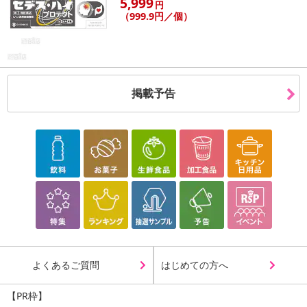
5,999
円
（999.9円／個）
掲載予告
よくあるご質問
はじめての方へ
【PR枠】