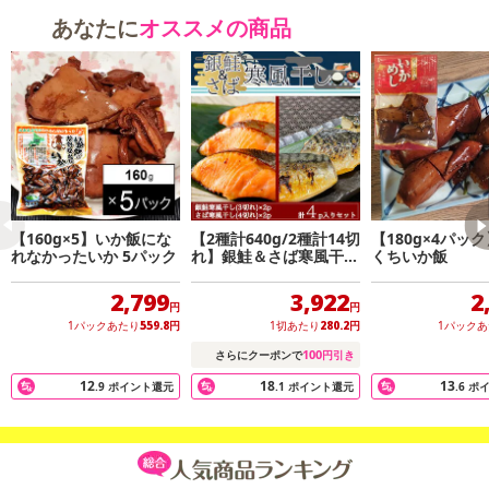
あなたに
オススメの商品
【160g×5】いか飯にな
【2種計640g/2種計14切
【180g×4パッ
れなかったいか 5パック
れ】銀鮭＆さば寒風干し
くちいか飯
食べ比べセット
2,799
3,922
2
円
円
1パックあたり
559.8
円
1切あたり
280.2
円
1パック
100
さらにクーポンで
円引き
12
18
13
.9
ポイント還元
.1
ポイント還元
.6
ポ