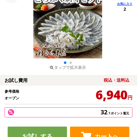
2
タップで拡大表示
お試し費用
税込・送料込
6,940
参考価格
円
オープン
32
.1
ポイント還元
お試しする
カートへ