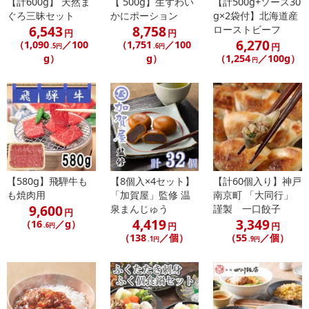
【計600g】 天然ま
【 500g】生ずわい
【計500g+ソース30
※パッケージ変更や商品リニューアル（成分など含む）等により、
ぐろ三昧セット
かにポーション
g×2袋付】北海道産
参考の掲載画像や画像内のバーコードなど、お届け商品と多少異な
6,543
8,758
ローストビーフ
円
円
る場合がございます。
6,270
（1,090
／100
（1,751
／100
円
.5円
.6円
また、[新たな加工食品の原料原産地表示制度]の経過措置期間の終
g）
g）
（1,254
／100g）
円
了により、商品詳細内に記載の原産国・原材料の表記が旧表記の場
合がございます。
あらかじめご了承いただいた上でお申込みください。なお、本理由
によるお申込み後のキャンセル・返品交換は対応いたしかねます。
【お支払いについて】
※送料はお試し費用に含まれております。
※d払い、PayPay、au PAY、au PAY（auかんたん決済）、ソフトバ
【580g】飛騨牛も
【8個入×4セット】
【計60個入り】神戸
ンクまとめて支払い、楽天ペイ、メルペイ、AEON Pay、Amazon
も焼肉用
「加賀屋」監修 温
南京町 「大同行」
Payでお支払いの場合、決済のため外部サイトへ遷移します。
9,600
泉まんじゅう
謹製 一口餃子
円
4,419
3,349
（16
／g）
円
円
.6円
（138
／個）
（55
／個）
.1円
.9円
発送日カレンダー