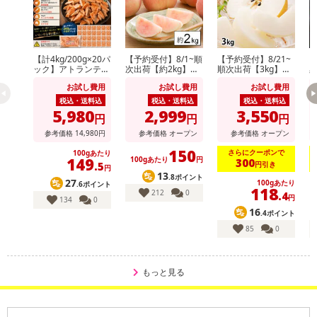
【計4kg/200g×20パ
【予約受付】8/1~順
【予約受付】8/21~
【
ック】アトランティ
次出荷【約2kg】山
順次出荷【3kg】九
ックサーモンハラス
形県産白桃(品種・
州産 梨《個数・品
お試し費用
お試し費用
お試し費用
切り落とし
玉数おまかせ)※ご家
種おまかせ》(ご家
庭用
庭用)
税込・送料込
税込・送料込
税込・送料込
5,980
2,999
3,550
円
円
円
参考価格
14,980
円
参考価格
オープン
参考価格
オープン
150
さらにクーポンで
100gあたり
149
100gあたり
円
300
円引き
.5
円
13
.8ポイント
27
100gあたり
.6ポイント
118
212
0
.4
円
134
0
16
.4ポイント
85
0
もっと見る