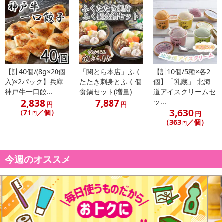
ん。
発送日カレンダー
【計40個/(8g×20個
「関とら本店」ふく
【計10個/5種×各2
入)×2パック】兵庫
たたき刺身とふく個
個】「乳蔵」 北海
神戸牛一口餃...
食鍋セット(増量)
道アイスクリームセ
2,838
7,887
ッ...
円
円
3,630
（71
／個）
円
円
（363
／個）
円
休業日
今週のオススメ
■
その他共通および商品カテゴリー別注意事項（※必ずご確認くだ
さい）
こちらの情報は
2026年07月09日
時点での情報となります。