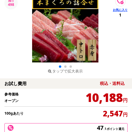
残り
498
1
タップで拡大表示
お試し費用
税込・送料込
10,188
参考価格
円
オープン
2,547
100gあたり
円
47
.1
ポイント還元