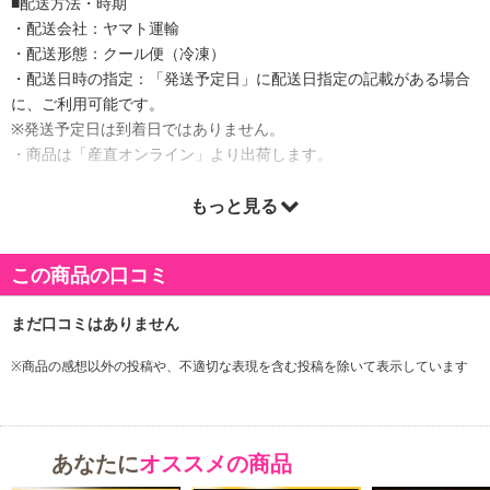
■配送方法・時期
・配送会社：ヤマト運輸
・配送形態：クール便（冷凍）
・配送日時の指定：「発送予定日」に配送日指定の記載がある場合
に、ご利用可能です。
※発送予定日は到着日ではありません。
・商品は「産直オンライン」より出荷します。
もっと見る
商品詳細
この商品の口コミ
三崎のまぐろ専門の卸問屋が確かな目利きで仕入れ、-50℃の超低温
冷凍庫を備えるHACCAP認定工場で徹底した品質管理を行っていま
す。天然本まぐろの詰合せを産地直送にてお届け致します。中トロ
は、濃厚な旨みと上品な口どけを感じられます。赤身は、身の締ま
※商品の感想以外の投稿や、不適切な表現を含む投稿を除いて表示しています
った歯ごたえにコクのある味わいが特徴的です。厚みのある柵は贅
沢に楽しめます。天然本まぐろの味をたっぷりとご賞味ください。
お刺身はもちろん、手巻きずしやまぐろ丼、和え物もおすすめで
あなたに
オススメの商品
す。まぐろが、いつもの食卓を鮮やかに彩ります。