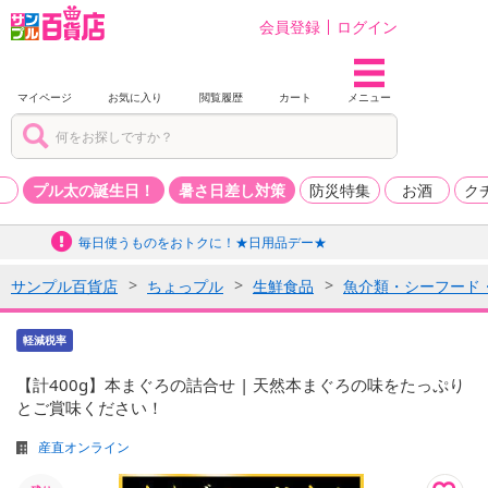
会員登録
ログイン
マイページ
お気に入り
閲覧履歴
カート
メニュー
品
プル太の誕生日！
暑さ日差し対策
防災特集
お酒
ク
毎日使うものをおトクに！★日用品デー★
サンプル百貨店
ちょっプル
生鮮食品
魚介類・シーフード
軽減税率
【計400g】本まぐろの詰合せ | 天然本まぐろの味をたっぷり
とご賞味ください！
産直オンライン