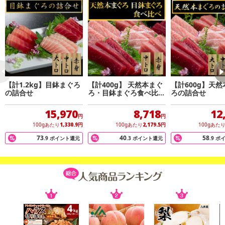
【計1.2kg】目鉢まぐろ
【計400g】 天然本まぐ
【計600g】天
の詰合せ
ろ・目鉢まぐろ食べ比べ
ろの詰合せ
セット（中トロ・赤身）
15,970
8,718
12
円
円
100gあたり
1,330.9
円
100gあたり
2,179.5
円
100gあた
73
40
58
.9
ポイント還元
.3
ポイント還元
.9
ポ