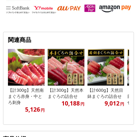
関連商品
【計300g】天然南
【計300g】天然本
【計600g】天然目
【計
まぐろ赤身・中と
まぐろの詰合せ
鉢まぐろの詰合せ
目鉢
10,188
9,012
ろ刺身
せ
円
円
5,126
円