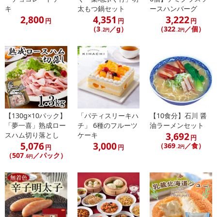
・原材料/材質/素材：本鮪（中トロ、赤身）
キ
太もつ鍋セット
ースハンバーグ
・注意事項：-18℃以下で保存してください
2,800
4,351
3,222
円
円
円
（3
／g）
（322
／個）
.2円
.2円
注意事項
【賞味・消費期限のある商品について】
商品到着時点でのお日持ち期間は、配送日数などにより異なります
のでご了承ください。
【キャンセルについて】
【130g×10パック】
「パティスリーキハ
【10食分】石川 醤
※お申込み後のキャンセルはお受けできません。
「夢一喜」熟成ロー
チ」 6種のフルーツ
油ラーメンセット
記載されている内容を必ずご確認いただき、お届けする商品セット
3,692
スハム切り落とし
ケーキ
円
にご納得いただきましたうえでお申し込みください。
5,076
3,000
（369
／食）
円
円
.2円
※パッケージ変更や商品リニューアル（成分など含む）等により、
（507
／パック）
.6円
参考の掲載画像や画像内のバーコードなど、お届け商品と多少異な
る場合がございます。
また、[新たな加工食品の原料原産地表示制度]の経過措置期間の終
了により、商品詳細内に記載の原産国・原材料の表記が旧表記の場
合がございます。