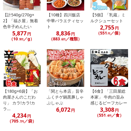
あらかじめご了承いただいた上でお申込みください。なお、本理由
によるお申込み後のキャンセル・返品交換は対応いたしかねます。
【計540g/270g×
【10種】四川飯店
【5個】「乳蔵」ミ
【お支払いについて】
2】「福さ屋」無着
中華バラエティセッ
ルクシューセット
2,755
色辛子めんたい
ト
※送料はお試し費用に含まれております。
円
5,877
8,836
（551
／個）
※d払い、PayPay、au PAY、au PAY（auかんたん決済）、ソフトバ
円
円
円
（10
／g）
（883
／種類）
.9円
.6円
ンクまとめて支払い、楽天ペイ、メルペイ、AEON Pay、Amazon
Payでお支払いの場合、決済のため外部サイトへ遷移します。
※予約商品は決済手段ごとに定められた決済期限日にお支払いを完
了することがございます。ご了承いただいたうえでお申し込みくだ
さい。
【配送伝票番号について】
※配送形態がメール便の商品については、商品の発送完了後、配送
【180g×6袋】「お
「関とら本店」旨辛
【6食】「三田屋総
伝票番号がマイページに表示されない場合もございます。
肉屋さんのこだわ
ふくチゲ鍋黒豚しゃ
本家」 牛肉の旨み
り」 カラ!カラ!カ
ぶしゃぶ
感じるビーフカレー
【配送日時の指定について】
6,072
3,308
ラ...
円
円
4,234
※配送日時の指定が可能な商品の場合、商品によってご指定できる
（551
／食）
円
.4円
（705
／袋）
配送日、配送時間が異なる可能性がございます。
.7円
カート機能をご利用の場合は、配送日時指定をご利用いただけませ