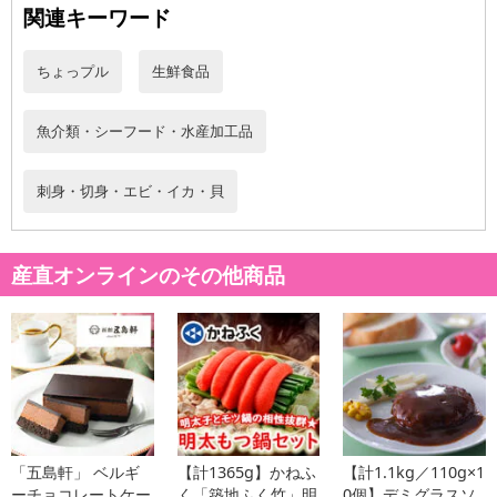
関連キーワード
ちょっプル
生鮮食品
魚介類・シーフード・水産加工品
刺身・切身・エビ・イカ・貝
産直オンラインのその他商品
・賞味期限：出荷日より10日
「五島軒」 ベルギ
【計1365g】かねふ
【計1.1kg／110g×1
・原産国（最終加工地）：大西洋
ーチョコレートケー
く「築地ふく竹」明
0個】デミグラスソ