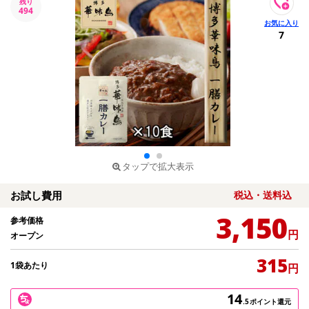
残り
494
7
タップで拡大表示
お試し費用
税込・送料込
3,150
参考価格
円
オープン
315
1袋あたり
円
14
.5
ポイント還元