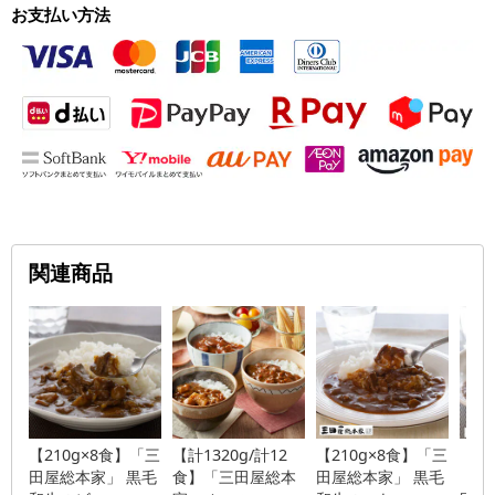
お支払い方法
関連商品
【210g×8食】「三
【計1320g/計12
【210g×8食】「三
【21
田屋総本家」 黒毛
食】「三田屋総本
田屋総本家」 黒毛
「三