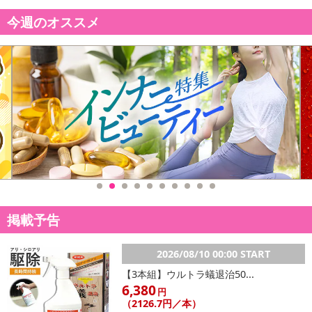
今週のオススメ
休業日
■
その他共通および商品カテゴリー別注意事項（※必ずご確認くだ
さい）
こちらの情報は
2026年07月09日
時点での情報となります。
掲載予告
2026/08/10 00:00 START
【3本組】ウルトラ蟻退治50...
6,380
円
（2126.7円／本）