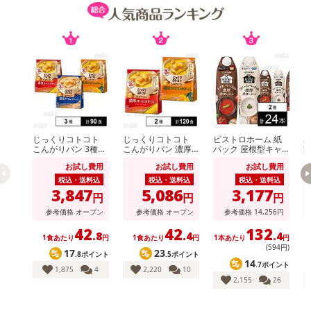
じっくりコトコト
じっくりコトコト
ビストロホーム 紙
2
こんがりパン 3種セ
こんがりパン 濃厚
パック 屋根型キャ
野
ット ( 濃厚コーンポ
コーンポタージュ /
ップ付容器 1000ml
お試し費用
お試し費用
お試し費用
タージュ / 濃厚かぼ
濃厚かぼちゃポター
トマトポタージュ /
ちゃポタージュ / 濃
ジュ
クリームポタージュ
税込・送料込
税込・送料込
税込・送料込
厚クラムポタージュ
3,847
5,086
3,177
円
円
円
)
参考価格
オープン
参考価格
オープン
参考価格
14,256
円
42
42
132
.8
.4
.4
1食あたり
円
1食あたり
円
1本あたり
円
1
(594円)
17
23
.8ポイント
.5ポイント
14
.7ポイント
1,875
4
2,220
10
2,155
26