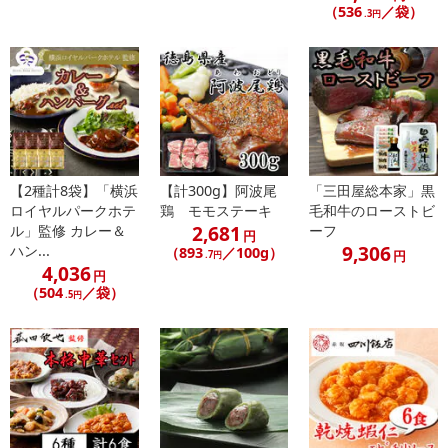
【キャンセルについて】
（536
／袋）
.3円
※お申込み後のキャンセルはお受けできません。
記載されている内容を必ずご確認いただき、お届けする商品セット
にご納得いただきましたうえでお申し込みください。
※パッケージ変更や商品リニューアル（成分など含む）等により、
参考の掲載画像や画像内のバーコードなど、お届け商品と多少異な
る場合がございます。
また、[新たな加工食品の原料原産地表示制度]の経過措置期間の終
了により、商品詳細内に記載の原産国・原材料の表記が旧表記の場
【2種計8袋】「横浜
【計300g】阿波尾
「三田屋総本家」黒
合がございます。
ロイヤルパークホテ
鶏 モモステーキ
毛和牛のローストビ
2,681
ル」監修 カレー＆
ーフ
あらかじめご了承いただいた上でお申込みください。なお、本理由
円
9,306
ハン...
（893
／100g）
によるお申込み後のキャンセル・返品交換は対応いたしかねます。
円
.7円
4,036
円
（504
／袋）
.5円
【お支払いについて】
※送料はお試し費用に含まれております。
※d払い、PayPay、au PAY、au PAY（auかんたん決済）、ソフトバ
ンクまとめて支払い、楽天ペイ、メルペイ、AEON Pay、Amazon
Payでお支払いの場合、決済のため外部サイトへ遷移します。
※予約商品は決済手段ごとに定められた決済期限日にお支払いを完
了することがございます。ご了承いただいたうえでお申し込みくだ