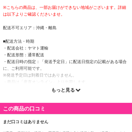
※こちらの商品は、一部お届けができない地域がございます。詳細
は以下よりご確認くださいませ。
配送不可エリア：沖縄・離島
■配送方法・時期
・配送会社：ヤマト運輸
・配送形態：通常配送
・配送日時の指定：「発送予定日」に配送日指定の記載がある場合
に、ご利用可能です。
※発送予定日は到着日ではありません。
・商品は「産直オンライン」より出荷します。
もっと見る
商品詳細
この商品の口コミ
一膳とはお茶碗一杯分。一膳カレーは食べきりサイズのミニカレー
です。
鶏がらスープや九州産「華味鳥」の挽肉を使用しコクのある味わい