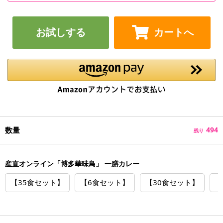
お試しする
カートへ
数量
494
残り
産直オンライン「博多華味鳥」 一膳カレー
【35食セット】
【6食セット】
【30食セット】
【