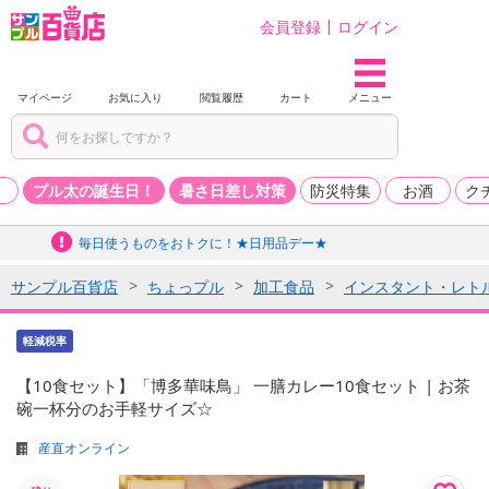
会員登録
ログイン
マイページ
お気に入り
閲覧履歴
カート
メニュー
品
プル太の誕生日！
暑さ日差し対策
防災特集
お酒
ク
毎日使うものをおトクに！★日用品デー★
サンプル百貨店
ちょっプル
加工食品
インスタント・レト
軽減税率
【10食セット】「博多華味鳥」 一膳カレー10食セット | お茶
碗一杯分のお手軽サイズ☆
産直オンライン