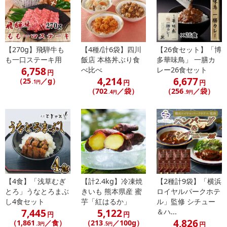
・賞味期限：製造日より720日
・原産国（最終加工地）：日本
・原材料/材質/素材：食肉等（鶏肉（九州産）、鶏肝臓（九州
産））、野菜（玉葱、人参、生姜）、ソテーオニオン、砂糖、植物
【270g】飛騨牛も
【4種/計6袋】四川
【26食セット】「博
油脂、チキン調味エキス、カレー粉、醤油、ポークエキス、食塩、
も一口ステーキ用
飯店 本格丼ぶり食
多華味鳥」 一膳カ
酵母エキス、鶏がらスープ、フォンドボー、りんごピューレ、み
6,758
べ比べ
レー26食セット
円
そ、香辛料、おろしにんにく加工品、バター、たん白加水分解物／
4,214
6,677
（25
／g）
円
円
.1円
増粘剤（加工でん粉）、カラメル色素、調味料（アミノ酸）、乳化
（702
／袋）
（256
／袋）
.4円
.9円
剤、（一部に小麦・乳成分・牛肉・ゼラチン・大豆・鶏肉・豚肉・
りんごを含む）
・アレルギー表示：小麦、乳成分、牛肉、ゼラチン、大豆、鶏肉、
豚肉、リンゴ
注意事項
【賞味・消費期限のある商品について】
【4食】「浅草むぎ
【計2.4kg】冷凍焼
【2種計9袋】「横浜
とろ」うなとろまぶ
きいも 熊本県産 蜜
ロイヤルパークホテ
商品到着時点でのお日持ち期間は、配送日数などにより異なります
し4食セット
芋「紅はるか」
ル」監修 シチュー
のでご了承ください。
7,445
5,122
＆ハ...
円
円
4,826
（1,861
／食）
（213
／100g）
円
.3円
.5円