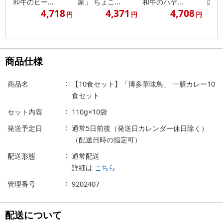
和牛のビー...
家」 ちょこ...
和牛のハヤ...
国産挽
4,718
4,371
4,708
円
円
円
商品仕様
商品名
【10食セット】「博多華味鳥」 一膳カレー10
食セット
セット内容
110g×10袋
発送予定日
通常5日前後（発送日カレンダー休日除く）
（配送日時の指定可）
配送形態
通常配送
詳細は
こちら
管理番号
9202407
配送について