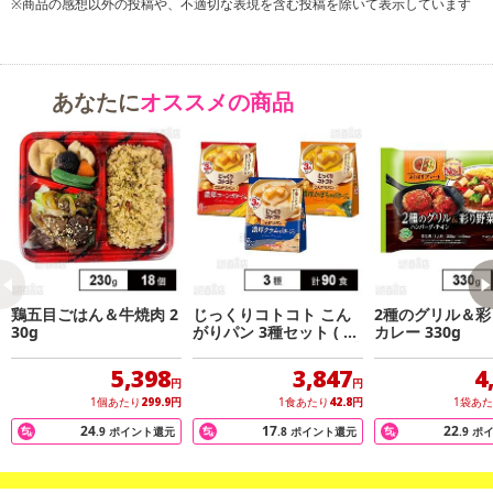
※商品の感想以外の投稿や、不適切な表現を含む投稿を除いて表示しています
のカレーに仕上げました。
あなたに
オススメの商品
鶏五目ごはん＆牛焼肉 2
じっくりコトコト こん
2種のグリル＆彩
30g
がりパン 3種セット ( 濃
カレー 330g
厚コーンポタージュ / 濃
厚かぼちゃポタージュ /
5,398
3,847
4
濃厚クラムポタージュ )
円
円
1個あたり
299.9
円
1食あたり
42.8
円
1袋あ
24
17
22
.9
ポイント還元
.8
ポイント還元
.9
ポ