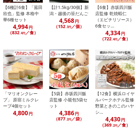
さい。
【6種計6食】「菰田
【計1.5kg/30個】新
【6食】赤坂四川飯
欣也」監修 本格中
潟・越後の笹だんご
店監修 乾焼蝦仁
【配送伝票番号について】
4,568
華6種セット
（エビチリソース）
円
※配送形態がメール便の商品については、商品の発送完了後、配送
4,994
6食セッ...
（152
／個）
円
.3円
4,334
伝票番号がマイページに表示されない場合もございます。
（832
／食）
円
.4円
（722
／食）
.4円
【配送日時の指定について】
※配送日時の指定が可能な商品の場合、商品によってご指定できる
配送日、配送時間が異なる可能性がございます。
カート機能をご利用の場合は、配送日時指定をご利用いただけませ
ん。
発送日カレンダー
「マリオンクレー
【5袋】赤坂四川飯
【12食】横浜ロイヤ
プ」 原宿ミルクレ
店監修 小籠包5袋セ
ルパークホテル監修
ープ4個セット
ット
野菜ときのこのハヤ
4,800
4,386
シ...
円
円
4,430
（877
／袋）
円
.2円
（369
／食）
.2円