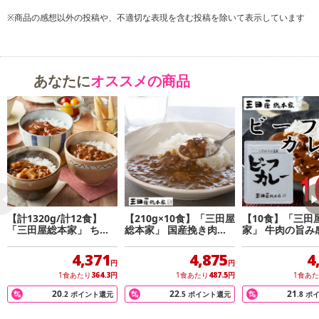
※商品の感想以外の投稿や、不適切な表現を含む投稿を除いて表示しています
あなたに
オススメの商品
【計1320g/計12食】
【210g×10食】「三田屋
【10食】「三田
「三田屋総本家」 ちょ
総本家」 国産挽き肉の
家」 牛肉の旨み
こっと3種詰合せ
キーマカレー
ビーフカレー
4,371
4,875
4
円
円
1食あたり
364.3
円
1食あたり
487.5
円
1食あ
20
22
21
.2
ポイント還元
.5
ポイント還元
.8
ポ
三田屋総本家でも人気のハンバーグが丸ごと1つ入ったハンバーグカ
レー。