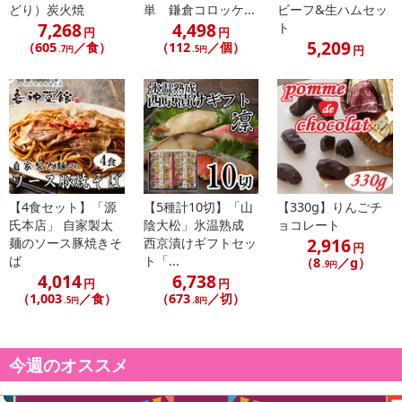
どり）炭火焼
単 鎌倉コロッケ...
ビーフ&生ハムセッ
7,268
4,498
ト
円
円
5,209
（605
／食）
（112
／個）
円
.7円
.5円
休業日
■
その他共通および商品カテゴリー別注意事項（※必ずご確認くだ
【4食セット】「源
【5種計10切】「山
【330g】りんごチ
さい）
氏本店」 自家製太
陰大松」氷温熟成
ョコレート
2,916
麺のソース豚焼きそ
西京漬けギフトセッ
円
こちらの情報は
2026年07月09日
時点での情報となります。
ば
ト「...
（8
／g）
.9円
4,014
6,738
円
円
（1,003
／食）
（673
／切）
.5円
.8円
今週のオススメ