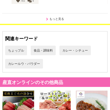
765
4
もっと見る
・賞味期限：製造日より2年
関連キーワード
・原産国（最終加工地）：日本（大阪府）
・原材料/材質/素材：ハンバーグ（国内製造）、ソテーオニオン
ちょっプル
食品・調味料
カレー・シチュー
（玉葱、食用油脂）リンゴパルプ、牛肉、小麦粉、食用油脂、人
参、カレー粉、砂糖、肉エキス、食塩、トマトケチャップ、香辛
料、チャツネ、澱粉、蛋白加水分解物／調味料（アミノ酸等）、カ
カレールウ・パウダー
ラメル色素、酸味料、パプリカ色素、香料
・アレルギー表示：小麦、卵、乳成分、牛肉、大豆、鶏肉、豚肉、
りんご
産直オンラインのその他商品
・注意事項：直射日光を避け、常温で保存してください。
注意事項
【賞味・消費期限のある商品について】