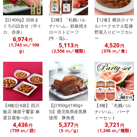
商品到着時点でのお日持ち期間は、配送日数などにより異なります
のでご了承ください。
【計400g】目鉢ま
【2種】「札幌バル
【12食】横浜ロイヤ
ぐろの詰合せ（中ト
ナバハム」鉄板焼き
ルパークホテル監修
【キャンセルについて】
ロ、赤身）
ローストビーフ
野菜入りビーフカレ
※お申込み後のキャンセルはお受けできません。
6,974
(牛・塩)...
ー
円
記載されている内容を必ずご確認いただき、お届けする商品セット
5,113
4,520
（1,743
／100
円
円
.5円
にご納得いただきましたうえでお申し込みください。
g）
（2,556
／種類）
（376
／食）
.5円
.7円
※パッケージ変更や商品リニューアル（成分など含む）等により、
参考の掲載画像や画像内のバーコードなど、お届け商品と多少異な
る場合がございます。
また、[新たな加工食品の原料原産地表示制度]の経過措置期間の終
了により、商品詳細内に記載の原産国・原材料の表記が旧表記の場
合がございます。
あらかじめご了承いただいた上でお申込みください。なお、本理由
によるお申込み後のキャンセル・返品交換は対応いたしかねます。
【4種/計6袋】四川
【計950g/(190g×
【3種】「札幌バル
飯店 陳親子饗宴 麻
5)】鹿児島県産黒豚
ナバハム」 パーテ
婆豆腐食べ比べ
使用 豚角煮
ィーセット
【お支払いについて】
4,436
5,377
3,721
※送料はお試し費用に含まれております。
円
円
円
（739
／袋）
（5
／g）
（1,240
／種類）
.4円
.7円
.4円
※d払い、PayPay、au PAY、au PAY（auかんたん決済）、ソフトバ