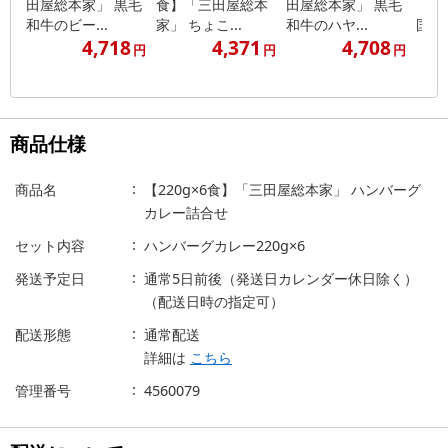
田屋総本家」 黒毛
食】「三田屋総本
田屋総本家」 黒毛
「三
和牛のビー...
家」 ちょこ...
和牛のハヤ...
国産挽
4,718
4,371
4,708
円
円
円
商品仕様
商品名
【220g×6食】「三田屋総本家」 ハンバーグ
カレー詰合せ
セット内容
ハンバーグカレー220g×6
発送予定日
通常5日前後（発送日カレンダー休日除く）
（配送日時の指定可）
配送形態
通常配送
詳細は
こちら
管理番号
4560079