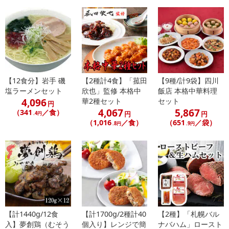
ンクまとめて支払い、楽天ペイ、メルペイ、AEON Pay、Amazon
Payでお支払いの場合、決済のため外部サイトへ遷移します。
※予約商品は決済手段ごとに定められた決済期限日にお支払いを完
了することがございます。ご了承いただいたうえでお申し込みくだ
さい。
【配送伝票番号について】
【12食分】岩手 磯
【2種計4食】「菰田
【9種/計9袋】四川
※配送形態がメール便の商品については、商品の発送完了後、配送
塩ラーメンセット
欣也」監修 本格中
飯店 本格中華料理
伝票番号がマイページに表示されない場合もございます。
4,096
華2種セット
セット
円
4,067
5,867
（341
／食）
円
円
.4円
【配送日時の指定について】
（1,016
／食）
（651
／袋）
.8円
.9円
※配送日時の指定が可能な商品の場合、商品によってご指定できる
配送日、配送時間が異なる可能性がございます。
カート機能をご利用の場合は、配送日時指定をご利用いただけませ
ん。
発送日カレンダー
【計1440g/12食
【計1700g/2種計40
【2種】「札幌バル
入】夢創鶏（むそう
個入り】レンジで簡
ナバハム」ロースト