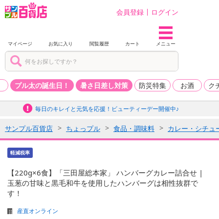
会員登録
ログイン
マイページ
お気に入り
閲覧履歴
カート
メニュー
品
プル太の誕生日！
暑さ日差し対策
防災特集
お酒
ク
毎日のキレイと元気を応援！ビューティーデー開催中♪
サンプル百貨店
ちょっプル
食品・調味料
カレー・シチュ
軽減税率
【220g×6食】「三田屋総本家」 ハンバーグカレー詰合せ |
玉葱の甘味と黒毛和牛を使用したハンバーグは相性抜群で
す！
産直オンライン