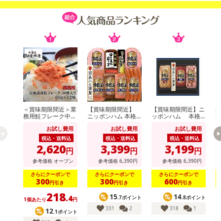
シンプルな素材で仕上げたハンバーグを使用し、ソースには黒毛和
牛のミンチ肉を使用しております。
ソースに溶け込んだ玉葱の甘味とハンバーグの相性は抜群です。
＜賞味期限間近＞業
【賞味期限間近】
【賞味期限間近】ニ
生
務用鮭フレーク中骨
ニッポンハム 本格
ッポンハム 本格
8
入り 60g×12個
派ギフト(NRB-54)
派ギフト(NH-513)
お試し費用
お試し費用
お試し費用
税込・送料込
税込・送料込
税込・送料込
2,620
3,399
3,199
円
円
円
参考価格
オープン
参考価格
6,390
円
参考価格
6,390
円
さらにクーポンで
さらにクーポンで
さらにクーポンで
300
300
600
円引き
円引き
円引き
218
15
14
.4
.7ポイント
.8ポイント
1個あたり
円
331
2
318
1
12
.1ポイント