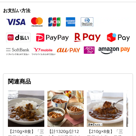
お支払い方法
関連商品
【210g×8食】「三
【計1320g/計12
【210g×8食】「三
【21