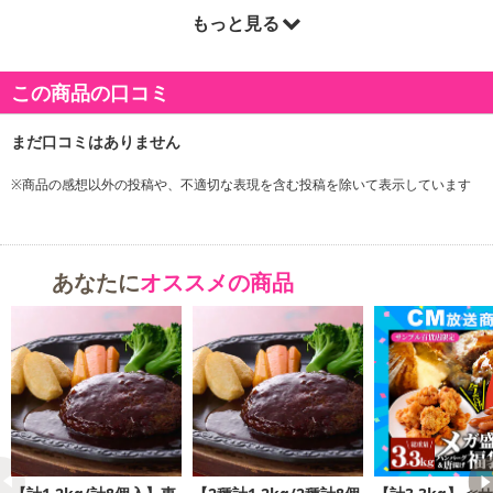
もっと見る
商品詳細
この商品の口コミ
国産黒毛和牛を100％使用しています。素材を吟味した味わい深い
ハンバーグに仕上げました。
※商品の感想以外の投稿や、不適切な表現を含む投稿を除いて表示しています
あなたに
オススメの商品