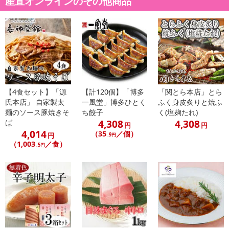
産直オンラインのその他商品
【キャンセルについて】
※お申込み後のキャンセルはお受けできません。
記載されている内容を必ずご確認いただき、お届けする商品セット
にご納得いただきましたうえでお申し込みください。
※パッケージ変更や商品リニューアル（成分など含む）等により、
参考の掲載画像や画像内のバーコードなど、お届け商品と多少異な
る場合がございます。
【4食セット】「源
【計120個】「博多
「関とら本店」とら
また、[新たな加工食品の原料原産地表示制度]の経過措置期間の終
氏本店」 自家製太
一風堂」博多ひとく
ふく身皮炙りと焼ふ
了により、商品詳細内に記載の原産国・原材料の表記が旧表記の場
麺のソース豚焼きそ
ち餃子
く(塩麹たれ)
合がございます。
4,308
4,308
ば
円
円
あらかじめご了承いただいた上でお申込みください。なお、本理由
4,014
（35
／個）
円
.9円
によるお申込み後のキャンセル・返品交換は対応いたしかねます。
（1,003
／食）
.5円
【お支払いについて】
※送料はお試し費用に含まれております。
※d払い、PayPay、au PAY、au PAY（auかんたん決済）、ソフトバ
ンクまとめて支払い、楽天ペイ、メルペイ、AEON Pay、Amazon
Payでお支払いの場合、決済のため外部サイトへ遷移します。
※予約商品は決済手段ごとに定められた決済期限日にお支払いを完