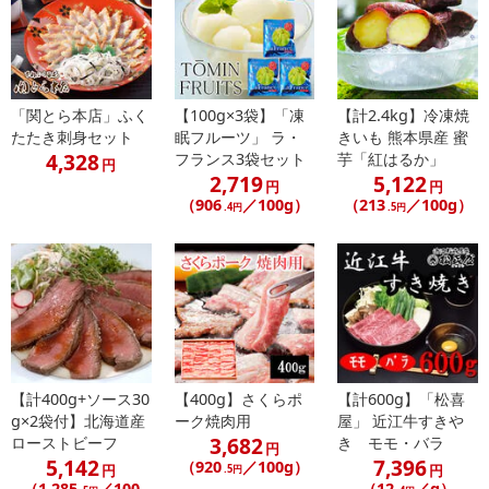
休業日
「関とら本店」ふく
【100g×3袋】「凍
【計2.4kg】冷凍焼
たたき刺身セット
眠フルーツ」 ラ・
きいも 熊本県産 蜜
4,328
フランス3袋セット
芋「紅はるか」
円
■
その他共通および商品カテゴリー別注意事項（※必ずご確認くだ
2,719
5,122
円
円
さい）
（906
／100g）
（213
／100g）
.4円
.5円
こちらの情報は
2026年07月09日
時点での情報となります。
【計400g+ソース30
【400g】さくらポ
【計600g】「松喜
g×2袋付】北海道産
ーク焼肉用
屋」 近江牛すきや
3,682
ローストビーフ
き モモ・バラ
円
5,142
7,396
（920
／100g）
円
円
.5円
（1,285
／100
（12
／g）