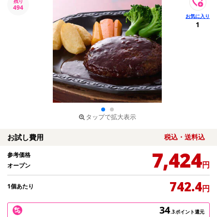
残り
494
1
タップで拡大表示
お試し費用
税込・送料込
7,424
参考価格
円
オープン
742.4
1個あたり
円
34
.3
ポイント還元