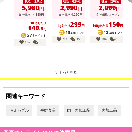
庭用
庭
税込・送料込
税込・送料込
税込・送料込
5,980
2,990
2,999
円
円
円
参考価格
14,980
円
参考価格
4,280
円
参考価格
オープン
299
150
100gあたり
149
1kgあたり
円
100gあたり
円
.5
円
13
13
.8ポイント
.8ポイント
27
.6ポイント
721
35
204
0
136
0
・賞味期限：製造日より180日
・原産国（最終加工地）：日本
・原材料/材質/素材：牛肉（国産）、玉ねぎ（国産）、全卵、パン
粉、牛乳、食塩、昆布粉、コショウ
もっと見る
・アレルギー表示：小麦、卵、乳成分、牛肉
・注意事項：-18℃以下で保存してください。
関連キーワード
注意事項
ちょっプル
生鮮食品
肉・肉加工品
肉加工品
【賞味・消費期限のある商品について】
商品到着時点でのお日持ち期間は、配送日数などにより異なります
のでご了承ください。