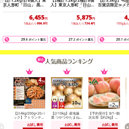
【計1.2kg/計8個入】東
【2種計1.2kg/2種計8個
【計3.3kg】≪
京人形町「日山」 黒毛
入】東京人形町「日山」
百貨店限定≫メ
和牛ハンバーグセット
ハンバーグ2種(黒毛和
ンバーグ＆唐揚
牛・合挽き)セット
べ福袋！ソーセ
6,455
5,875
4
き！
円
円
1個あたり
806.9
円
1個あたり
734.4
円
100gあ
29
27
20
.8
ポイント還元
.2
ポイント還元
.7
ポ
【計4kg/200g×20パ
【計10kg】産地厳
【予約受付】8/1~順
【
ック】アトランティ
選 つやつやたまね
次出荷【約2kg】山
順
ックサーモンハラス
ぎ
形県産白桃(品種・
州
お試し費用
お試し費用
お試し費用
切り落とし
玉数おまかせ)※ご家
種