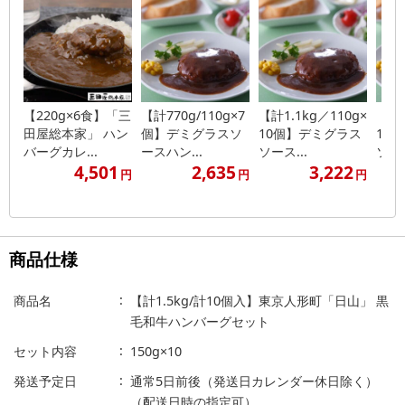
【220g×6食】「三
【計770g/110g×7
【計1.1kg／110g×
【計1
田屋総本家」 ハン
個】デミグラスソ
10個】デミグラス
14
バーグカレ...
ースハン...
ソース...
ソース
4,501
2,635
3,222
円
円
円
商品仕様
商品名
【計1.5kg/計10個入】東京人形町「日山」 黒
毛和牛ハンバーグセット
セット内容
150g×10
発送予定日
通常5日前後（発送日カレンダー休日除く）
（配送日時の指定可）