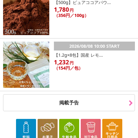
【500g】ピュアココアパウ...
1,780
円
（356円／100g）
2026/08/08 10:00 START
【1.2g×8包】国産 レモ...
1,232
円
（154円／包）
掲載予告