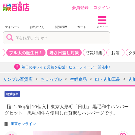
会員登録
ログイン
マイページ
お気に入り
閲覧履歴
カート
メニュー
品
プル太の誕生日！
暑さ日差し対策
防災特集
お酒
ク
毎日のキレイと元気を応援！ビューティーデー開催中♪
サンプル百貨店
ちょっプル
生鮮食品
肉・肉加工品
肉
軽減税率
【計1.5kg/計10個入】東京人形町「日山」 黒毛和牛ハンバー
グセット | 黒毛和牛を使用した贅沢なハンバーグです。
産直オンライン