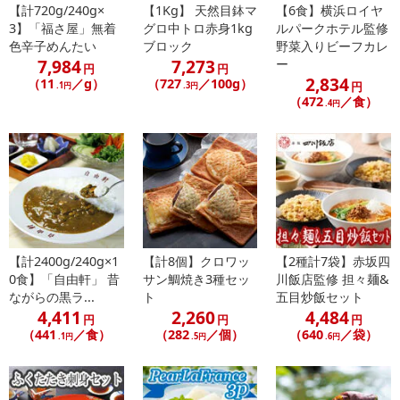
【計720g/240g×
【1Kg】 天然目鉢マ
【6食】横浜ロイヤ
了することがございます。ご了承いただいたうえでお申し込みくだ
3】「福さ屋」無着
グロ中トロ赤身1kg
ルパークホテル監修
さい。
色辛子めんたい
ブロック
野菜入りビーフカレ
7,984
7,273
ー
円
円
【配送伝票番号について】
2,834
（11
／g）
（727
／100g）
円
.1円
.3円
※配送形態がメール便の商品については、商品の発送完了後、配送
（472
／食）
.4円
伝票番号がマイページに表示されない場合もございます。
【配送日時の指定について】
※配送日時の指定が可能な商品の場合、商品によってご指定できる
配送日、配送時間が異なる可能性がございます。
カート機能をご利用の場合は、配送日時指定をご利用いただけませ
ん。
【計2400g/240g×1
【計8個】クロワッ
【2種計7袋】赤坂四
0食】「自由軒」 昔
サン鯛焼き3種セッ
川飯店監修 担々麺&
発送日カレンダー
ながらの黒ラ...
ト
五目炒飯セット
4,411
2,260
4,484
円
円
円
（441
／食）
（282
／個）
（640
／袋）
.1円
.5円
.6円