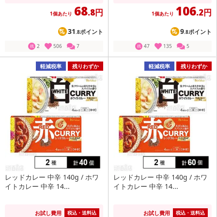
68
106
.8円
.2円
1個あたり
1個あたり
31
9
ポイント
ポイント
.8
.8
2
506
7
47
135
5
残
残
軽減税率
残りわずか
軽減税率
残りわずか
レッドカレー 中辛 140g / ホワ
レッドカレー 中辛 140g / ホワ
イトカレー 中辛 14...
イトカレー 中辛 14...
お試し費用
お試し費用
税込・送料込
税込・送料込