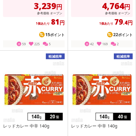
3,239
4,764
円
円
参考価格
オープン
参考価格
オープン
81
79
円
.4円
1個あたり
1個あたり
15
22
ポイント
ポイント
59
225
5
42
169
2
残
残
軽減税率
軽減税率
レッドカレー 中辛 140g
レッドカレー 中辛 140g