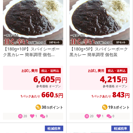
【180g×10P】スパイシーポー
【180g×5P】スパイシーポーク
ク黒カレー 簡単調理 個包...
黒カレー 簡単調理 個包装
お試し費用
お試し費用
税込・送料込
税込・送料込
6,605
4,215
円
円
参考価格
オープン
参考価格
オープン
660
843
.5円
円
1パックあたり
1パックあたり
30
19
ポイント
ポイント
.5
.5
20
1
0
20
1
0
残
残
軽減税率
軽減税率