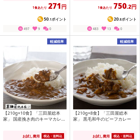
271
750
円
.2円
1食あたり
1食あたり
50
20
ポイント
ポイント
.1
.8
497
9
0
483
13
0
残
残
軽減税率
軽減税率
【210g×10食】「三田屋総本
【210g×8食】「三田屋総本
家」 国産挽き肉のキーマカレ...
家」 黒毛和牛のビーフカレー
お試し費用
お試し費用
税込・送料込
税込・送料込