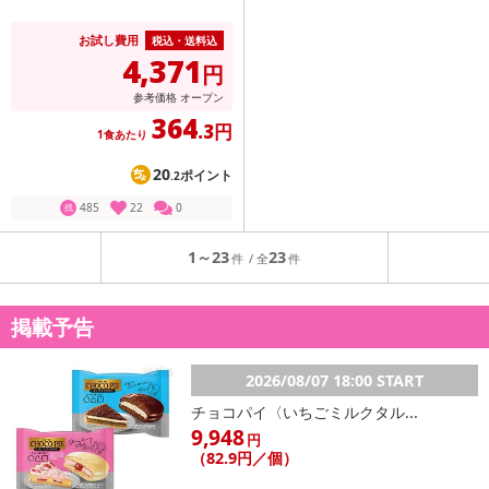
お試し費用
税込・送料込
4,371
円
参考価格
オープン
364
.3円
1食あたり
20
ポイント
.2
485
22
0
残
1～23
23
掲載予告
2026/08/07 18:00 START
チョコパイ〈いちごミルクタル...
9,948
円
（82.9円／個）