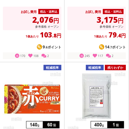
お試し費用
お試し費用
税込・送料込
税込・送料込
2,076
3,175
円
円
参考価格
オープン
参考価格
オープン
103
79
.8円
.4円
1個あたり
1個あたり
9
14
ポイント
ポイント
.6
.7
170
108
2
245
117
2
残
残
軽減税率
軽減税率
残りわずか