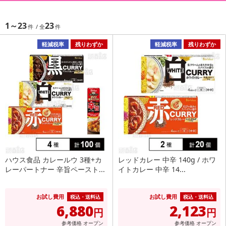
1～23
23
軽減税率
残りわずか
軽減税率
残りわずか
ハウス食品 カレールウ 3種+カ
レッドカレー 中辛 140g / ホワ
レーパートナー 辛旨ペースト...
イトカレー 中辛 14...
お試し費用
お試し費用
税込・送料込
税込・送料込
6,880
2,123
円
円
参考価格
オープン
参考価格
オープン