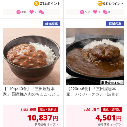
21
68
ポイント
ポイント
.8
.4
499
2
0
500
3
0
残
残
軽減税率
軽減税率
【110g×40食】「三田屋総本
【220g×6食】「三田屋総本
家」 国産挽き肉のちょこっと...
家」 ハンバーグカレー詰合せ
お試し費用
お試し費用
税込・送料込
税込・送料込
10,837
4,501
円
円
参考価格
オープン
参考価格
オープン