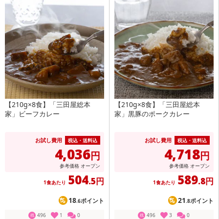
【210g×8食】「三田屋総本
【210g×8食】「三田屋総本
家」ビーフカレー
家」黒豚のポークカレー
お試し費用
お試し費用
税込・送料込
税込・送料込
4,036
4,718
円
円
参考価格
オープン
参考価格
オープン
504
589
.5円
.8円
1食あたり
1食あたり
18
21
ポイント
ポイント
.6
.8
496
1
0
496
3
0
残
残