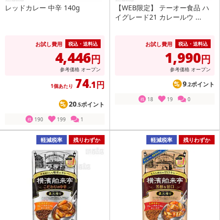
レッドカレー 中辛 140g
【WEB限定】 テーオー食品 ハ
イグレード21 カレールウ ...
お試し費用
お試し費用
税込・送料込
税込・送料込
4,446
1,990
円
円
参考価格
オープン
参考価格
オープン
74
.1円
9
ポイント
.2
1個あたり
18
19
0
残
20
ポイント
.5
190
199
1
残
軽減税率
残りわずか
軽減税率
残りわずか