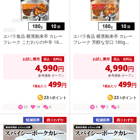
エバラ食品 横濱舶来亭 カレー
エバラ食品 横濱舶来亭 カレー
フレーク こだわりの中辛 18...
フレーク 芳醇な甘口 180g...
お試し費用
お試し費用
税込・送料込
税込・送料込
4,990
4,990
円
円
参考価格
オープン
参考価格
オープン
499
499
円
円
1袋あたり
1袋あたり
23
23
ポイント
ポイント
.1
.1
23
14
0
3
3
0
残
残
軽減税率
残りわずか
軽減税率
残りわずか