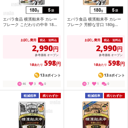
エバラ食品 横濱舶来亭 カレー
エバラ食品 横濱舶来亭 カレー
フレーク こだわりの中辛 18...
フレーク 芳醇な甘口 180g...
お試し費用
お試し費用
税込・送料込
税込・送料込
2,990
2,990
円
円
参考価格
オープン
参考価格
オープン
598
598
円
円
1袋あたり
1袋あたり
13
13
ポイント
ポイント
.8
.8
46
3
0
7
1
0
残
残
軽減税率
残りわずか
軽減税率
残りわずか