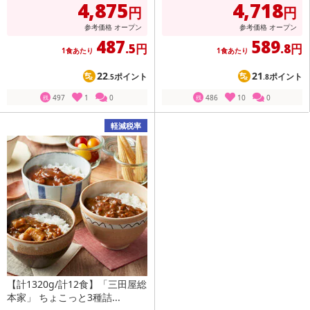
4,875
4,718
円
円
参考価格
オープン
参考価格
オープン
487
589
.5円
.8円
1食あたり
1食あたり
22
21
ポイント
ポイント
.5
.8
497
1
0
486
10
0
残
残
軽減税率
【計1320g/計12食】「三田屋総
本家」 ちょこっと3種詰...