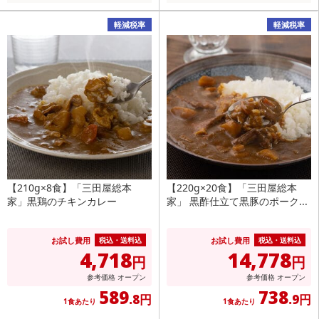
軽減税率
軽減税率
【210g×8食】「三田屋総本
【220g×20食】「三田屋総本
家」黒鶏のチキンカレー
家」 黒酢仕立て黒豚のポーク...
お試し費用
お試し費用
税込・送料込
税込・送料込
4,718
14,778
円
円
参考価格
オープン
参考価格
オープン
589
738
.8円
.9円
1食あたり
1食あたり