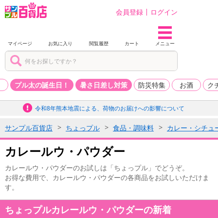
会員登録
ログイン
マイページ
お気に入り
閲覧履歴
カート
メニュー
品
プル太の誕生日！
暑さ日差し対策
防災特集
お酒
ク
令和8年熊本地震による、荷物のお届けへの影響について
サンプル百貨店
ちょっプル
食品・調味料
カレー・シチュ
カレールウ・パウダー
カレールウ・パウダーのお試しは「ちょっプル」でどうぞ。
お得な費用で、カレールウ・パウダーの各商品をお試しいただけま
す。
ちょっプルカレールウ・パウダーの新着