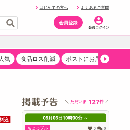
はじめての方へ
よくあるご質問
会員登録
人気
食品ロス削減
ポストにお届け
生活
イベント
・サプリメント
品
・収納・寝具
マタニティ
ケア
イベント最新情報（RSPほか）
その他 食品
製菓・製パン材料
飲料ギフト
生活雑貨
メンズ
AV機器
クーポン
その他 お菓子・スイーツ
その他 飲料
スポーツ・アウトドア用品
ベビー・キッズ
その他 家電
商品限定クーポン
127
＼
／
ただいま
件
介護用品
レッグウェア
その他 キッチン・日用品
その他 ファッション
サンプリング
 ～
08月06日10時00分 ～
0
料込
抽選サンプル
ちょっプル
ちょっプ
0
0
0
0