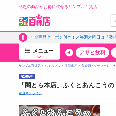
話題の商品がお得に試せるサンプル百貨店
＼全商品クーポン付き！／毎週木曜日は『激
メニュー
ちょっプルカテゴリ
キッチン・日用品
食品
アサヒ飲料
すべ
食品・調味料
サンプル百貨店
ちょっプル
生鮮食品
魚介類・シーフード・水
生鮮食品
軽減税率
加工食品
「関とら本店」ふくとあんこうの
お菓子
産直オンライン
アイス・スイーツ
飲料
00分 ～
08月06日10時00分 ～
お酒
ちょっプル
ちょ
0
0
0
0