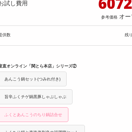
607
料理の素
ナッツ・ドライフルーツ
栄養ドリンク・エナジードリンク
チューハイ・カクテル
洗剤ギフト
ヘルスケア・衛生用品
健康グッズ
インテリア雑貨
時計
記録メディア・メモリーカード
マタニティ
お試し費用
のりわかめスープ 80g
Milcora 土鍋風 炊飯器「匠」（
乾物・海苔・粉物
ゼリー・プリン
お茶・紅茶（茶葉）
ノンアルコール飲料
その他 洗剤
キッチン雑貨・食器・消耗品
アウトドア・イベント用品・DIY・工具
アクセサリー
その他 ベビー・キッズ・マタニティ
スマートフォン・携帯電話・タブレットアクセ
予約機能/しゃもじ/計量カップ
店舗
オー
リー
参考価格
カレー・シチュー
和菓子
コーヒー(豆・インスタント）
ビール・ワイン・お酒ギフト
調理器具・鍋・包丁
その他 インテリア・家具
ファッション雑貨
電池
提供数 404
提供
店舗情報
食品ギフト
おつまみ
ココア・チョコレート飲料
その他 アルコール飲料
弁当箱・水筒・弁当グッズ
下着・ルームウェア
電球・蛍光灯・照明
お試し費用
お試し費
提供数
残
1,197
6,
円
オープン
参考価格
参考価格
産直オンライン「関とら本店」シリーズ②
あんこう鍋セット(つみれ付き)
旨辛ふくチゲ鍋黒豚しゃぶしゃぶ
ふくとあんこうのちり鍋詰合せ