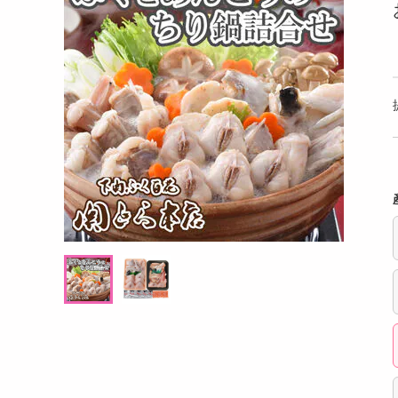
洗剤
ト 13個入
パティスリー アソートメント 8個入
あおさ
キッチン・日用品
ヘアケア・ボディケア
提供数 60
提供数 60
ビューティーケア
試し費用
お試し費用
,480
8,640
円
円
健康・ダイエット・サプリメント
医薬品・医薬部外品
オープン
オープン
考価格
参考価格
インテリア・家具・収納・寝具
3,240
2,160
箱あたり
1箱あたり
円
円
ファッション
家電
ベビー・キッズ・マタニティ
ペット用品
クーポン・資格・学習
掲載予告