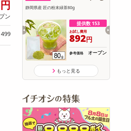
2
円
初回トライアル
2.5合炊き/
静岡県産 匠の粉末緑茶80g
パティスリ
サ
付き）
プン
数 236
提供数 153
用
お試し費用
499
り
999
892
円
円
オープン
オープン
参考価格
もっと見る