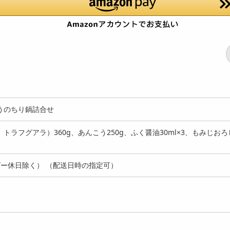
うのちり鍋詰合せ
ラフグアラ）360g、あんこう250g、ふく醤油30ml×3、もみじおろ
ー休日除く） （配送日時の指定可）