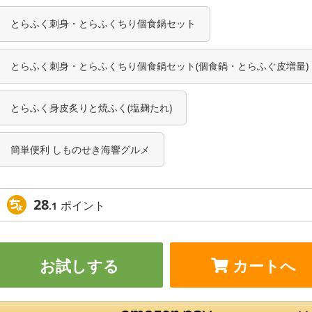
とらふく刺身・とらふくちり個食鍋セット
とらふく刺身・とらふくちり個食鍋セット(個食鍋・とらふぐ皮増量)
とらふく身皮炙りと焼ふく(塩麹たれ)
簡単便利 しものせき海響グルメ
28
ポイント
.1
お試しする
カートへ