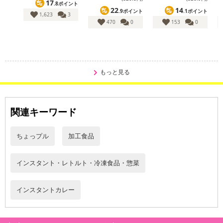
17
.8ポイント
22
14
.9ポイント
.1ポイント
1,623
3
470
0
153
0
もっと見る
・賞味期限：製造日より730日
・原産国（最終加工地）：日本
・原材料/材質/素材：豚肉（国産）、食用油脂（牛脂、豚脂）、玉
関連キーワード
ねぎ、マッシュルーム、小麦粉、カレー粉、チキンエキス、砂糖、
植物油脂（菜種）、香辛料、たん白加水分解物、食塩、チキンエキ
ちょっプル
加工食品
スパウダー／調味料（アミノ酸等）、カラメル色素
・アレルギー表示：小麦、牛肉、豚肉、鶏肉、大豆
・注意事項：直射日光、高温多湿を避け常温で保存してください。
インスタント・レトルト・冷凍食品・惣菜
注意事項
インスタントカレー
【賞味・消費期限のある商品について】
商品到着時点でのお日持ち期間は、配送日数などにより異なります