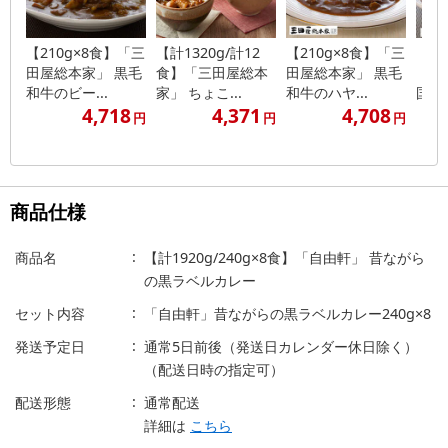
【210g×8食】「三
【計1320g/計12
【210g×8食】「三
【21
田屋総本家」 黒毛
食】「三田屋総本
田屋総本家」 黒毛
「三
和牛のビー...
家」 ちょこ...
和牛のハヤ...
国産挽
4,718
4,371
4,708
円
円
円
商品仕様
商品名
【計1920g/240g×8食】「自由軒」 昔ながら
の黒ラベルカレー
セット内容
「自由軒」昔ながらの黒ラベルカレー240g×8
発送予定日
通常5日前後（発送日カレンダー休日除く）
（配送日時の指定可）
配送形態
通常配送
詳細は
こちら