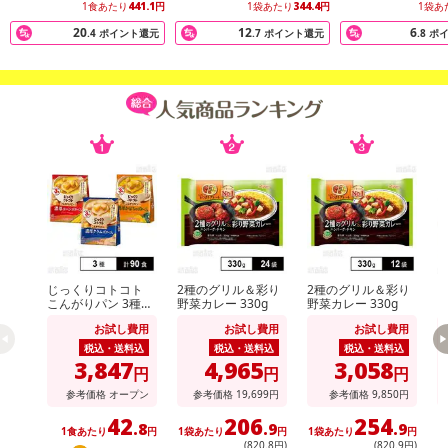
1食あたり
441.1
円
1袋あたり
344.4
円
1袋あ
20
12
6
.4
ポイント還元
.7
ポイント還元
.8
ポ
じっくりコトコト
2種のグリル＆彩り
2種のグリル＆彩り
k
こんがりパン 3種セ
野菜カレー 330g
野菜カレー 330g
ット ( 濃厚コーンポ
お試し費用
お試し費用
お試し費用
タージュ / 濃厚かぼ
ちゃポタージュ / 濃
税込・送料込
税込・送料込
税込・送料込
厚クラムポタージュ
3,847
4,965
3,058
円
円
円
)
参考価格
オープン
参考価格
19,699
円
参考価格
9,850
円
42
206
254
.8
.9
.9
1食あたり
円
1袋あたり
円
1袋あたり
円
1
(820
.8
円)
(820
.9
円)