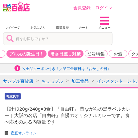
会員登録
ログイン
マイページ
お気に入り
閲覧履歴
カート
メニュー
品
プル太の誕生日！
暑さ日差し対策
防災特集
お酒
ク
＼全品クーポン付き！／第二金曜日は『おかしの日』
サンプル百貨店
ちょっプル
加工食品
インスタント・レト
軽減税率
【計1920g/240g×8食】「自由軒」 昔ながらの黒ラベルカレ
ー | 大阪の名店「自由軒」自慢のオリジナルカレーです。食
べ応えのある内容量です。
産直オンライン