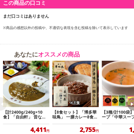
この商品の口コミ
大阪の名店、「大阪・難波 自由軒」のオリジナルレトルトカレー
です。泉州産の玉葱をじっくり炒めて、店舗でも使用しているオリ
ジナルのカレーパウダーを使用し、スパイスのきいた本格的なカレ
※商品の感想以外の投稿や、不適切な表現を含む投稿を除いて表示しています
ーに仕上げました。たっぷり240gの内容量で食べ応えバッチリ。
※この商品は泉州産の玉葱を使用したオリジナル商品です。
あなたに
オススメの商品
【計2400g/240g×10
【8食セット】「博多華
【3種/計100袋
食】「自由軒」 昔なが
味鳥」 一膳カレー8食セ
ープ「中華スー
らの黒ラベルカレー
ット
ニオンスープ」
スープ」(個包装)
4,411
2,755
1
円
円