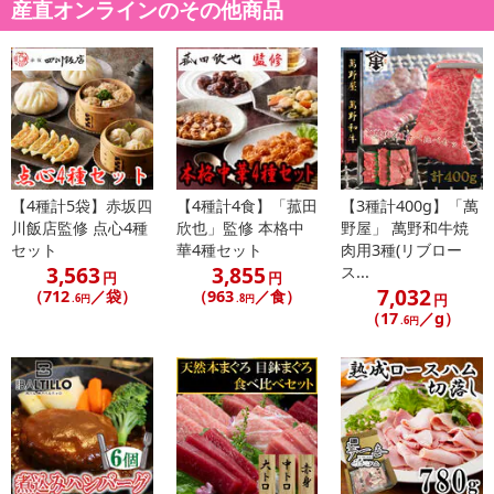
産直オンラインのその他商品
のでご了承ください。
【キャンセルについて】
※お申込み後のキャンセルはお受けできません。
記載されている内容を必ずご確認いただき、お届けする商品セット
にご納得いただきましたうえでお申し込みください。
※パッケージ変更や商品リニューアル（成分など含む）等により、
参考の掲載画像や画像内のバーコードなど、お届け商品と多少異な
【4種計5袋】赤坂四
【4種計4食】「菰田
【3種計400g】「萬
る場合がございます。
川飯店監修 点心4種
欣也」監修 本格中
野屋」 萬野和牛焼
また、[新たな加工食品の原料原産地表示制度]の経過措置期間の終
セット
華4種セット
肉用3種(リブロー
3,563
3,855
ス...
了により、商品詳細内に記載の原産国・原材料の表記が旧表記の場
円
円
7,032
（712
／袋）
（963
／食）
合がございます。
円
.6円
.8円
（17
／g）
.6円
あらかじめご了承いただいた上でお申込みください。なお、本理由
によるお申込み後のキャンセル・返品交換は対応いたしかねます。
【お支払いについて】
※送料はお試し費用に含まれております。
※d払い、PayPay、au PAY、au PAY（auかんたん決済）、ソフトバ
ンクまとめて支払い、楽天ペイ、メルペイ、AEON Pay、Amazon