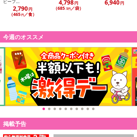
4,798
6,940
ビーフ...
円
円
2,790
（685
／袋）
円
.5円
（465
／食）
円
今週のオススメ
掲載予告