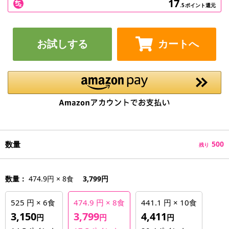
17
.5
ポイント還元
お試しする
カートへ
数量
500
残り
数量：
474.9円 × 8食
3,799円
525 円 × 6食
474.9 円 × 8食
441.1 円 × 10食
3,150
3,799
4,411
円
円
円