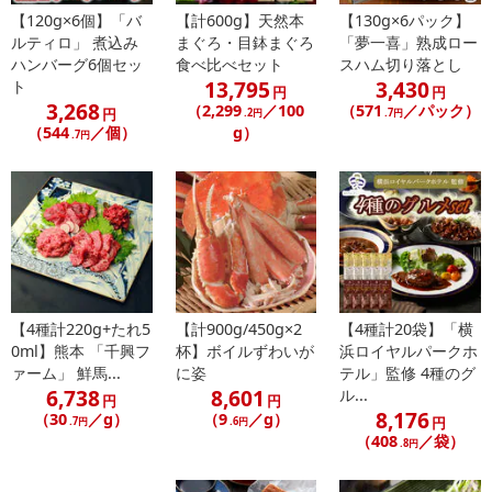
Payでお支払いの場合、決済のため外部サイトへ遷移します。
【120g×6個】「バ
【計600g】天然本
【130g×6パック】
※予約商品は決済手段ごとに定められた決済期限日にお支払いを完
ルティロ」 煮込み
まぐろ・目鉢まぐろ
「夢一喜」熟成ロー
了することがございます。ご了承いただいたうえでお申し込みくだ
ハンバーグ6個セッ
食べ比べセット
スハム切り落とし
さい。
13,795
3,430
ト
円
円
3,268
（2,299
／100
（571
／パック）
円
.2円
.7円
（544
／個）
g）
【配送伝票番号について】
.7円
※配送形態がメール便の商品については、商品の発送完了後、配送
伝票番号がマイページに表示されない場合もございます。
【配送日時の指定について】
※配送日時の指定が可能な商品の場合、商品によってご指定できる
配送日、配送時間が異なる可能性がございます。
カート機能をご利用の場合は、配送日時指定をご利用いただけませ
【4種計220g+たれ5
【計900g/450g×2
【4種計20袋】「横
ん。
0ml】熊本 「千興フ
杯】ボイルずわいが
浜ロイヤルパークホ
ァーム」 鮮馬...
に姿
テル」監修 4種のグ
6,738
8,601
発送日カレンダー
ル...
円
円
8,176
（30
／g）
（9
／g）
円
.7円
.6円
（408
／袋）
.8円