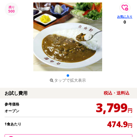
残り
500
0
タップで拡大表示
お試し費用
税込・送料込
3,799
参考価格
円
オープン
474.9
1食あたり
円