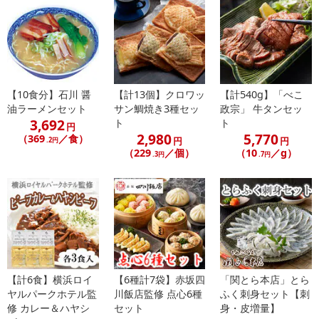
【10食分】石川 醤
【計13個】クロワッ
【計540g】「べこ
休業日
油ラーメンセット
サン鯛焼き3種セッ
政宗」 牛タンセッ
3,692
ト
ト
円
■
その他共通および商品カテゴリー別注意事項（※必ずご確認くだ
2,980
5,770
（369
／食）
円
円
.2円
さい）
（229
／個）
（10
／g）
.3円
.7円
こちらの情報は
2026年07月09日
時点での情報となります。
【計6食】横浜ロイ
【6種計7袋】赤坂四
「関とら本店」とら
ヤルパークホテル監
川飯店監修 点心6種
ふく刺身セット【刺
修 カレー＆ハヤシ
セット
身・皮増量】