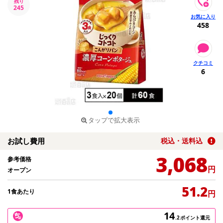
残り
245
458
6
タップで拡大表示
お試し費用
税込・送料込
3,068
参考価格
円
オープン
51.2
1食あたり
円
14
.2
ポイント還元