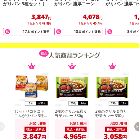
がりパン 3種セット ( 濃
がりパン 濃厚コーンポ
がりパン 濃厚コ
厚コーンポタージュ / 濃
タージュ 3食入
タージュ 3食入
厚かぼちゃポタージュ /
3,847
4,078
1
濃厚クラムポタージュ )
円
円
1食あたり
42.8
円
1食あたり
45.4
円
1食あ
17
18
8
.8
ポイント還元
.8
ポイント還元
.9
ポ
休業日
■
その他共通および商品カテゴリー別注意事項（※必ずご確認くだ
さい）
こちらの情報は
2026年07月09日
時点での情報となります。
じっくりコトコト
2種のグリル＆彩り
2種のグリル＆彩り
k
こんがりパン 3種セ
野菜カレー 330g
野菜カレー 330g
ット ( 濃厚コーンポ
お試し費用
お試し費用
お試し費用
タージュ / 濃厚かぼ
ちゃポタージュ / 濃
税込・送料込
税込・送料込
税込・送料込
厚クラムポタージュ
3,847
4,965
3,058
円
円
円
)