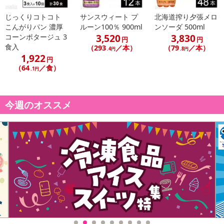
じっくりコトコト
サンスウィート プ
北海道搾り夕張メロ
こんがりパン 濃厚
ルーン100％ 900ml
ンソーダ 500ml
3,520
3,830
コーンポタージュ 3
円
円
食入
（293
／本）
（79
／本）
.4円
.8円
1,922
円
（64
／食）
.1円
今週のオススメ