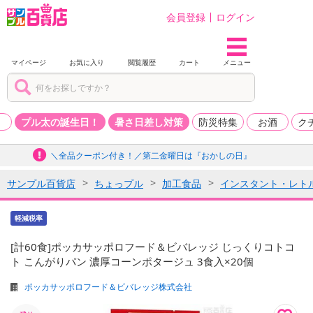
会員登録
ログイン
マイページ
お気に入り
閲覧履歴
カート
メニュー
品
プル太の誕生日！
暑さ日差し対策
防災特集
お酒
ク
＼全品クーポン付き！／第二金曜日は『おかしの日』
サンプル百貨店
ちょっプル
加工食品
インスタント・レト
軽減税率
[計60食]ポッカサッポロフード＆ビバレッジ じっくりコトコ
ト こんがりパン 濃厚コーンポタージュ 3食入×20個
ポッカサッポロフード＆ビバレッジ株式会社