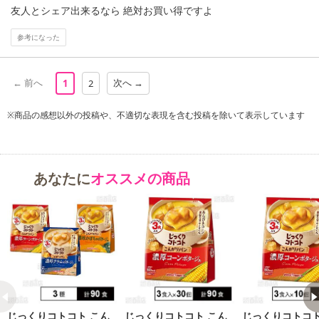
友人とシェア出来るなら 絶対お買い得ですよ
※パッケージ変更や商品リニューアル(成分など含む)等により、参考
の掲載画像や画像内のバーコードなど、お届け商品と多少異なる場
参考になった
合がございます。
また、[新たな加工食品の原料原産地表示制度]の経過措置期間の終
了により、商品詳細内に記載の原産国・原材料の表記が旧表記の場
← 前へ
次へ →
1
2
合がございます。
あらかじめご了承いただいた上でお申込みください。なお、本理由
※商品の感想以外の投稿や、不適切な表現を含む投稿を除いて表示しています
によるお申込み後のキャンセル・返品交換は対応いたしかねます。
【お支払いについて】
あなたに
オススメの商品
※送料はお試し費用に含まれております。
※d払い、PayPay、au PAY、au PAY(auかんたん決済)、ソフトバン
クまとめて支払い、楽天ペイ、メルペイ、AEON Pay、Amazon Pa
yでお支払いの場合、決済のため外部サイトへ遷移します。
※予約商品は決済手段ごとに定められた決済期限日にお支払いを完
了することがございます。ご了承いただいたうえでお申し込みくだ
さい。
発送日カレンダー
じっくりコトコト こん
じっくりコトコト こん
じっくりコトコト