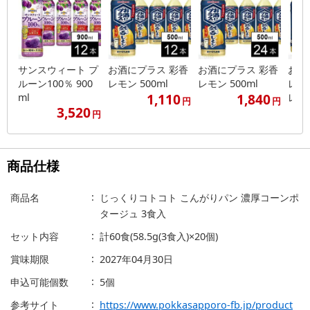
サンスウィート プ
お酒にプラス 彩香
お酒にプラス 彩香
お酒
ルーン100％ 900
レモン 500ml
レモン 500ml
レモン
1,110
1,840
ml
レフル
円
円
3,520
円
商品仕様
商品名
じっくりコトコト こんがりパン 濃厚コーンポ
タージュ 3食入
セット内容
計60食(58.5g(3食入)×20個)
賞味期限
2027年04月30日
申込可能個数
5個
参考サイト
https://www.pokkasapporo-fb.jp/product