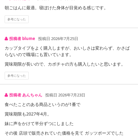
朝ごはんに最適。寝ぼけた身体が目覚める感じです。
参考になった
投稿者 blume
投稿日 2026年7月25日
カップタイプをよく購入しますが、おいしさは変わらず、かさば
らないので職場にも置いています。
賞味期限が長いので、カボチャの方も購入したいと思います。
参考になった
投稿者 あんちゃん
投稿日 2026年7月23日
注意事項
食べたことのある商品というのが1番で
賞味期限も2027年4月。
【キャンセルについて】
※お申込み後のキャンセルはお受けできません。
妹に声をかけて半分ずつにしました
記載されている内容を必ずご確認いただき、お届けする商品セット
その後 店頭で販売されていた価格を見て ガッツポーズでした
にご納得いただきましたうえでお申し込みください。