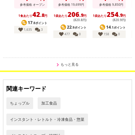
参考価格
オープン
参考価格
19,699
円
参考価格
9,850
円
42
206
254
.8
.9
.9
1食あたり
円
1袋あたり
円
1袋あたり
円
1
(820
.8
円)
(820
.9
円)
17
.8ポイント
22
14
.9ポイント
.1ポイント
1,635
3
477
0
158
0
もっと見る
関連キーワード
ちょっプル
加工食品
インスタント・レトルト・冷凍食品・惣菜