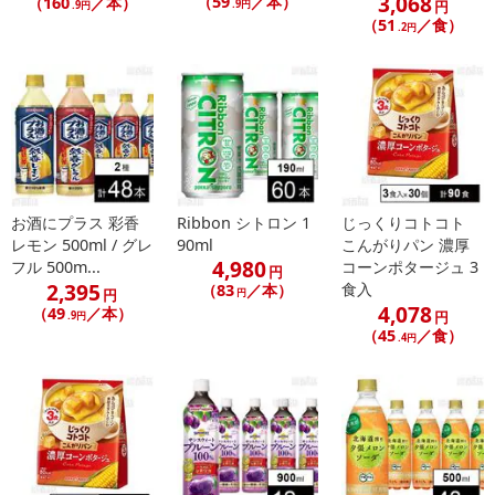
3,068
（59
／本）
（160
／本）
.9円
円
.9円
（51
／食）
.2円
お酒にプラス 彩香
Ribbon シトロン 1
じっくりコトコト
レモン 500ml / グレ
90ml
こんがりパン 濃厚
4,980
フル 500m...
コーンポタージュ 3
円
2,395
食入
（83
／本）
円
円
4,078
（49
／本）
円
.9円
（45
／食）
.4円