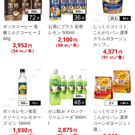
ポッカコーヒー 黒
お酒にプラス 彩香
じっくりコトコト
糖ミルクコーヒー 2
レモン 500ml
こんがりパン 濃厚
2,100
60g
クラムポタージュ
円
3,952
カップ...
（58
／本）
円
.4円
4,371
（54
／本）
.9円
円
（91
／食）
.1円
ポッカレモン食彩
がぶ飲み メロンク
じっくりコトコト
クリーミーレモネー
リームソーダ 500m
こんがりパン 濃厚
ズ ビン 180ml
l
コーンポタージュ /
2,875
1,930
濃...
円
円