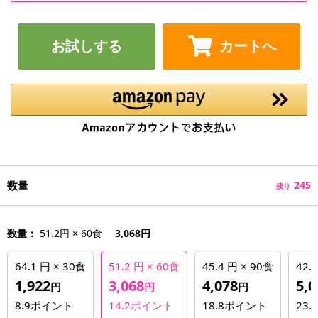
お試しする
カートへ
数量
245
残り
数量：
51.2円 × 60食
3,068円
64.1 円 × 30食
51.2 円 × 60食
45.4 円 × 90食
42.
1,922
3,068
4,078
5,0
円
円
円
8.9
ポイント
14.2
ポイント
18.8
ポイント
23.5