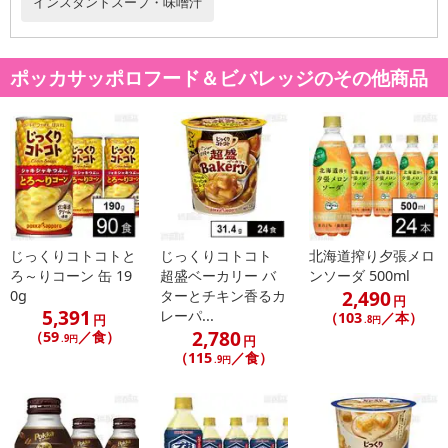
インスタントスープ・味噌汁
ポッカサッポロフード＆ビバレッジのその他商品
じっくりコトコトと
じっくりコトコト
北海道搾り夕張メロ
ろ～りコーン 缶 19
超盛ベーカリー バ
ンソーダ 500ml
2,490
0g
ターとチキン香るカ
円
5,391
レーパ...
（103
／本）
円
.8円
2,780
（59
／食）
.9円
円
（115
／食）
.9円