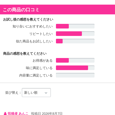
この商品の口コミ
お試し後の感想を教えてください
知り合いにおすすめしたい
本商品は沖縄・離島へのお届けはできませんので、ご了承くださ
い。
リピートしたい
似た商品もお試ししたい
あらびきコーンの甘みがとけこんだポタージュに、こんがり焼きあ
商品の感想を教えてください
げたパンが入った、マグカップで食べる濃厚コーンポタージュで
お得感がある
す。
味に満足している
濃厚ポタージュがパンにじゅわ～っとしみこんだおいしさで、ほっ
とくつろぐことができます。
内容量に満足している
自宅やオフィスでのストックに便利な3食入りの袋タイプです。
並び替え：
投稿者 あんこ
投稿日 2026年8月7日