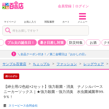
会員登録
ログイン
マイページ
お気に入り
閲覧履歴
カート
メニュー
品
プル太の誕生日！
暑さ日差し対策
防災特集
お酒
ク
＼全品クーポン付き！／第二金曜日は『おかしの日』
サンプル百貨店
ちょっプル
ファッション
レッグウェア
残りわずか
【紳士用/2色組×2セット】強力殺菌・消臭 ナノシルバース
ニーカーソックス | ★強力殺菌・強力消臭 水虫菌滅菌率99.
9％！
スリーピース合同会社