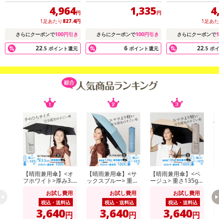
ックス
ックス
4,964
1,335
4
円
円
1足あたり
827.4
円
1足あ
100
100
1
さらにクーポンで
円引き
さらにクーポンで
円引き
さらにクーポンで
22
6
22
.5
ポイント還元
ポイント還元
.5
ポ
【晴雨兼用傘】<オ
【晴雨兼用傘】<サ
【晴雨兼用傘】<ベ
【
フホワイト>厚み3.5
ックスブルー> 重さ
ージュ> 重さ135g！
ラ
cm！手のひらサイ
135g！スマホより
スマホより軽いUV
ス
お試し費用
お試し費用
お試し費用
ズUVカット100％マ
軽いUVカット100％
カット100％マイナ
カ
イナス16度
マイナス16度 UL
ス16度 UL
ス
税込・送料込
税込・送料込
税込・送料込
3,640
3,640
3,640
円
円
円