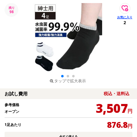
残り
98
2
タップで拡大表示
お試し費用
税込・送料込
3,507
参考価格
円
オープン
876.8
1足あたり
円
今すぐ使える