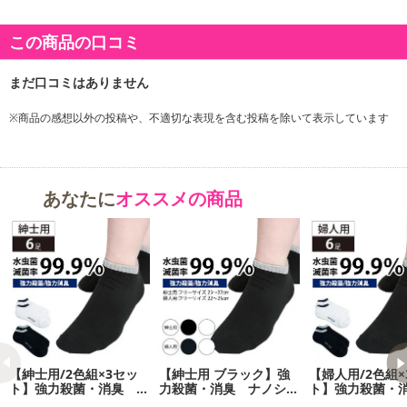
この商品の口コミ
※商品の感想以外の投稿や、不適切な表現を含む投稿を除いて表示しています
あなたに
オススメの商品
【紳士用/2色組×3セッ
【紳士用 ブラック】強
【婦人用/2色組×
ト】強力殺菌・消臭 ナ
力殺菌・消臭 ナノシル
ト】強力殺菌・
ノシルバースニーカーソ
バースニーカーソックス
ノシルバースニ