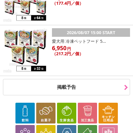
（177.4円／個）
2026/08/07 15:00 START
愛犬用 冷凍ペットフード 5...
6,950
円
（217.2円／個）
掲載予告
★強力殺菌・強力消臭 水虫菌滅菌率99．9％！ 美容大国《韓
国》からやってきたハイテクソックス新登場！
★はくだけで消臭と滅菌効果が期待できる。
サラリーマンの4割が悩んでいるといわれ、女性にも急増している
水虫。
はくだけで水虫が解消してします銀を用いたナノシルバー靴下。