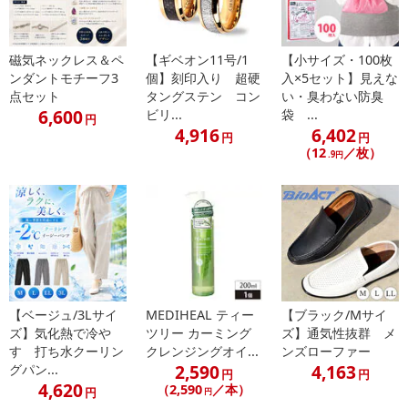
磁気ネックレス＆ペ
【ギベオン11号/1
【小サイズ・100枚
ンダントモチーフ3
個】刻印入り 超硬
入×5セット】見えな
点セット
タングステン コン
い・臭わない防臭
6,600
ビリ...
袋 ...
円
4,916
6,402
円
円
（12
／枚）
.9円
【ベージュ/3Lサイ
MEDIHEAL ティー
【ブラック/Mサイ
ズ】気化熱で冷や
ツリー カーミング
ズ】通気性抜群 メ
す 打ち水クーリン
クレンジングオイ...
ンズローファー
2,590
4,163
グパン...
円
円
4,620
（2,590
／本）
円
円