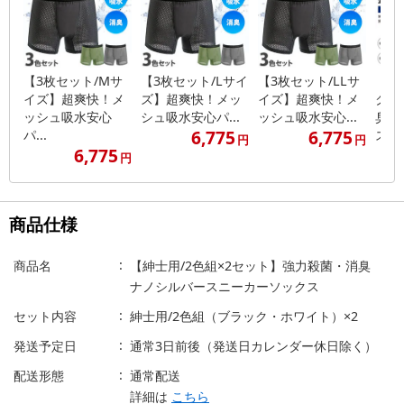
【3枚セット/Mサ
【3枚セット/Lサイ
【3枚セット/LLサ
【紳
イズ】超爽快！メ
ズ】超爽快！メッ
イズ】超爽快！メ
ク】
ッシュ吸水安心
シュ吸水安心パ...
ッシュ吸水安心...
臭 
6,775
6,775
パ...
ス...
円
円
6,775
円
商品仕様
商品名
【紳士用/2色組×2セット】強力殺菌・消臭
ナノシルバースニーカーソックス
セット内容
紳士用/2色組（ブラック・ホワイト）×2
発送予定日
通常3日前後（発送日カレンダー休日除く）
配送形態
通常配送
詳細は
こちら