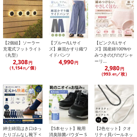
【2個組】ソーラー
【ブルー/LLサイ
【ピンク/LLサイ
充電式フットライト
ズ】麻混かすり織ワ
ズ】国産綿100%や
（丸型）
イドパンツ
みつきのびのびシャ
2,308
4,990
ーリ...
円
円
2,980
（1,154
／個）
円
円
（993
／枚）
.4円
紳士綿混はき口ゆっ
【5本セット】靴用
【2色セット】クオ
たりゴムなし靴下 <
消臭除菌パウダー S
リティ貝パールネッ