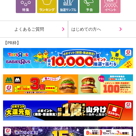
銀をイオン化し、ナノ(10億分の1）単位まで超微粒子化した後繊
維に織り込んでいます。
そのため、素材に付着する銀の粒子の数も増え、表面積が飛躍的
に増大し、より高い抗菌、殺菌作用が期待できるようになりまし
よくあるご質問
はじめての方へ
た。
水虫の原因となる白癬菌100万個をこの靴下に付着させた所、10
【PR枠】
時間後には99．9％もの菌が死滅することが分かっています。
さらに臭いの原因菌にも作用するので、足の臭いも抑えられてい
きます。
・原産国（最終加工地）：韓国
・原材料/材質/素材：綿、アクリル、ナイロン、ポリエステル、ポ
リウレタン
・商品カラー：ブラック、ホワイト
・商品サイズ：
◆紳士用 : 25~27cm , 50g , 57g
◆婦人用 : 22~25cm , 40g , 47g
・着用モデルサイズ：米国特許取得 : 6660058 B1