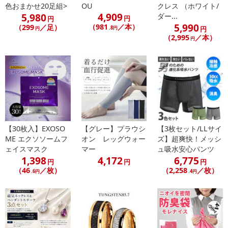
色おまかせ20足組>
OU
クレス （ホワイト/
4,909
5,980
ダー...
円
円
5,990
（981
／本）
（299
／足）
.8円
円
円
（2,995
／本）
円
【30枚入】EXOSO
【グレー】プラウシ
【3枚セット/LLサイ
ME エクソソームフ
オン レッグウォー
ズ】超爽快！メッシ
ェイスマスク
マー
ュ吸水安心パンツ
1,398
4,172
6,775
円
円
円
（46
／枚）
（2,258
／枚）
.6円
.4円