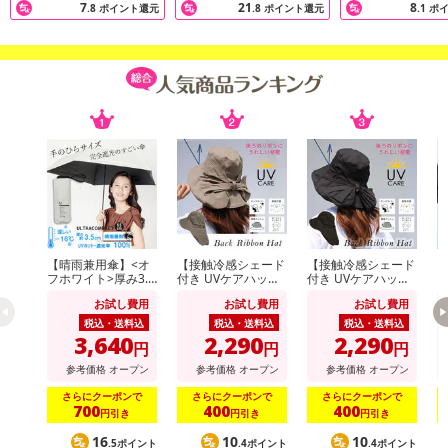
7
21
8
.8
ポイント還元
.8
ポイント還元
.1
ポ
【晴雨兼用傘】<オ
【接触冷感シェード
【接触冷感シェード
【
フホワイト>厚み3.5
付き UVケアハッ
付き UVケアハッ
cm！手のひらサイ
ト】<ベージュ >あ
ト】<ブラック >あ
り
お試し費用
お試し費用
お試し費用
ズUVカット100％マ
ご紐つきのおしゃれ
ご紐つきのおしゃれ
イナス16度
なツバ広リボンハッ
なツバ広リボンハッ
税込・送料込
税込・送料込
税込・送料込
ト
ト
3,640
2,290
2,290
■三角形はパワーを最大限に集めてくれるとされピラミッドに使用さ
円
円
円
れるほど
参考価格
オープン
参考価格
オープン
参考価格
オープン
新たなものを創造する 成功 繁栄の意味があるとされる
さらにクーポンで
さらにクーポンで
さらにクーポンで
スピリチュアルの意味合いとしてエネルギーが増幅 上昇の意識を
700
400
400
円引き
円引き
円引き
与えてくれるモチーフ
16
10
10
.5ポイント
.4ポイント
.4ポイント