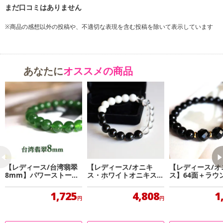
※商品の感想以外の投稿や、不適切な表現を含む投稿を除いて表示しています
あなたに
オススメの商品
【レディース/台湾翡翠
【レディース/オニキ
【レディース/オ
8mm】パワーストーン
ス・ホワイトオニキス・
ス】64面＋ラウ
ブレスレット
水晶】ピラミッドセット
ットブレスレッ
パワーストーンブレスレ
1,725
4,808
1
ット
円
円