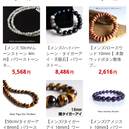
【お支払いについて】
※送料はお試し費用に含まれております。
※d払い、PayPay、au PAY、au PAY（auかんたん決済）、ソフトバ
ンクまとめて支払い、楽天ペイ、メルペイ、AEON Pay、Amazon
Payでお支払いの場合、決済のため外部サイトへ遷移します。
※予約商品は決済手段ごとに定められた決済期限日にお支払いを完
了することがございます。ご了承いただいたうえでお申し込みくだ
【メンズ 50cm/ム
【メンズ/ハイパー
【メンズ/ローズウ
さい。
ーンストーン 4m
シーン・タイガーア
ッド 10mm 】木製
m】パワーストーン
イ・天眼石】パワー
ウッドボタン数珠
【配送伝票番号について】
ネ...
ストー...
ブ...
※配送形態がメール便の商品については、商品の発送完了後、配送
5,568
8,486
2,616
円
円
円
伝票番号がマイページに表示されない場合もございます。
【配送日時の指定について】
※配送日時の指定が可能な商品の場合、商品によってご指定できる
配送日、配送時間が異なる可能性がございます。
カート機能をご利用の場合は、配送日時指定をご利用いただけませ
ん。
【50cm/タイガーア
【メンズ/タイガー
【メンズ/アメジス
イ8mm】パワース
アイ 16mm】ワー
ト 10mm】パワー