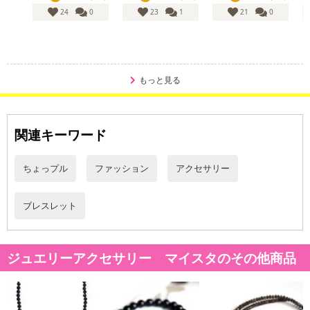
自己主張 自己探求 潜在能力を高めると言われる
24
0
23
1
21
0
■使用しているパワーストーンの意味
もっと見る
★タイガーアイ
力と財力の象徴や魔除けのお守りとして古くから使われていた 『お
金がたまる石』といわれる
洞察力が高まり自身を成長させるとされる
関連キーワード
商売繁盛のお守りとしても人気の石
金運・仕事運・願望成就・行動力・サクセス・独立・好奇心・洞察
ちょっプル
ファッション
アクセサリー
力・知識
イエローは幸福、レッドは情熱、ブルーはポジティブで冷静
ブレスレット
・原材料/材質/素材：タイガーアイ
・商品カラー：イエロー・レッド・ブルー
ジュエリーアクセサリー マイスタのその他商品
・商品サイズ：
内周：約15cm
タイガーアイ：約10mm