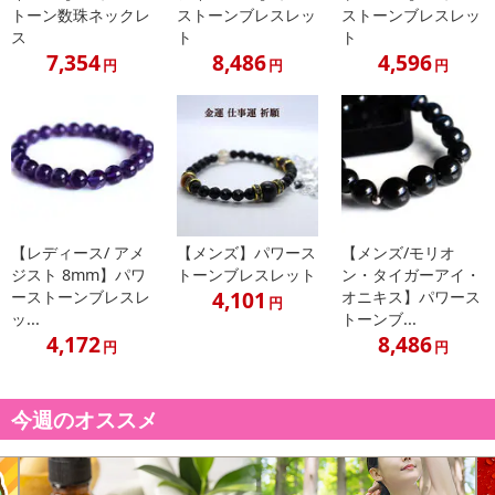
発送日カレンダー
トーン数珠ネックレ
ストーンブレスレッ
ストーンブレスレッ
ス
ト
ト
7,354
8,486
4,596
円
円
円
【レディース/ アメ
【メンズ】パワース
【メンズ/モリオ
休業日
ジスト 8mm】パワ
トーンブレスレット
ン・タイガーアイ・
4,101
ーストーンブレスレ
オニキス】パワース
円
■
その他共通および商品カテゴリー別注意事項（※必ずご確認くだ
ッ...
トーンブ...
4,172
8,486
さい）
円
円
こちらの情報は
2026年07月09日
時点での情報となります。
今週のオススメ