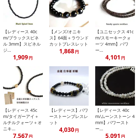
注意事項
【賞味・消費期限のある商品について】
商品到着時点でのお日持ち期間は、配送日数などにより異なります
【レディース 40c
【メンズ/オニキ
【ユニセックス 41c
のでご了承ください。
m/ブラックスピネ
ス】64面＋ラウンド
m/スモーキークォ
ル 3mm】スピネル
カットブレスレット
ーツ 4mm】パワ
1,868
ジ...
ー...
【キャンセルについて】
円
1,909
4,101
※お申込み後のキャンセルはお受けできません。
円
円
記載されている内容を必ずご確認いただき、お届けする商品セット
にご納得いただきましたうえでお申し込みください。
※パッケージ変更や商品リニューアル（成分など含む）等により、
参考の掲載画像や画像内のバーコードなど、お届け商品と多少異な
る場合がございます。
また、[新たな加工食品の原料原産地表示制度]の経過措置期間の終
了により、商品詳細内に記載の原産国・原材料の表記が旧表記の場
【レディース 45c
【レディース】パワ
【レディース 40c
合がございます。
m/タイガーアイ＋
ーストーンブレスレ
m/ムーンストーン 4
あらかじめご了承いただいた上でお申込みください。なお、本理由
ルチルクォーツ＋オ
ット
mm】パワースト
によるお申込み後のキャンセル・返品交換は対応いたしかねます。
4,030
ニキ...
ー...
円
7,567
5,091
円
円