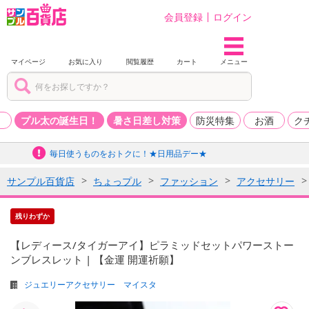
会員登録
ログイン
マイページ
お気に入り
閲覧履歴
カート
メニュー
品
プル太の誕生日！
暑さ日差し対策
防災特集
お酒
ク
毎日使うものをおトクに！★日用品デー★
サンプル百貨店
ちょっプル
ファッション
アクセサリー
残りわずか
【レディース/タイガーアイ】ピラミッドセットパワーストー
ンブレスレット | 【金運 開運祈願】
ジュエリーアクセサリー マイスタ