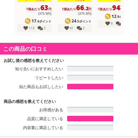
■こちらは、
抽選サンプル
となっております。抽選にご当選された方
63
66
948
.2
.7
1個あたり
円
1個あたり
円
1枚あたり
円
に商品をお送りいたします。
(375
.9
円)
(375
.9
円)
12
■抽選予定日は目安の為、前後する場合がございます。
.9ポイント
17
24
.4ポイント
.5ポイント
8
1
■下記の場合は、商品をお届けできないことがございますので、応募
113
3
81
2
前にご登録住所のご確認をお願いいたします。
・アパート名・マンション名・ビル名がご登録いただけていない場
合
この商品の口コミ
・表札と宛名が異なる場合
※長期不在や住所不備により受け取りができなかった場合、再送い
お試し後の感想を教えてください
たしかねます。
知り合いにおすすめしたい
■パッケージ変更や商品リニューアル(成分など含む)等により、参考
リピートしたい
の掲載画像や画像内のバーコードなど、お届け商品と多少異なる場
似た商品もお試ししたい
合がございます。
また、[新たな加工食品の原料原産地表示制度]の経過措置期間の終
商品の感想を教えてください
了により、商品詳細内に記載の原産国・原材料の表記が旧表記の場
合がございます。
お得感がある
あらかじめご了承いただいた上でお申込みください。なお、本理由
品質に満足している
によるお申込み後のキャンセル・返品交換は対応いたしかねます。
内容量に満足している
★みなさまからのコメントお待ちしています