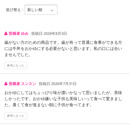
当選された方のマイページには、「口コミ投稿」ボタンが表示され
並び替え：
ます。
商品を使用した感想をぜひお寄せください！
投稿者 ゆみ
投稿日 2026年8月3日
■
その他共通および商品カテゴリー別注意事項（※必ずご確認くだ
さい）
歯がない方のための商品です。歯が有って普通に食事ができる方
には牛丼をおかゆにする必要がないと思います。私の口には合い
こちらの情報は
2026年07月09日
での情報となります。
ませんでした。
参考になった
投稿者 スンスン
投稿日 2026年7月31日
おかゆにしてはちょっぴり味が濃いかなって思いましたが、美味
しかったです。おかゆ嫌いな子供も美味しいって食べて驚きまし
た。暑くて食が進まない朝に子供が食べてます。
参考になった