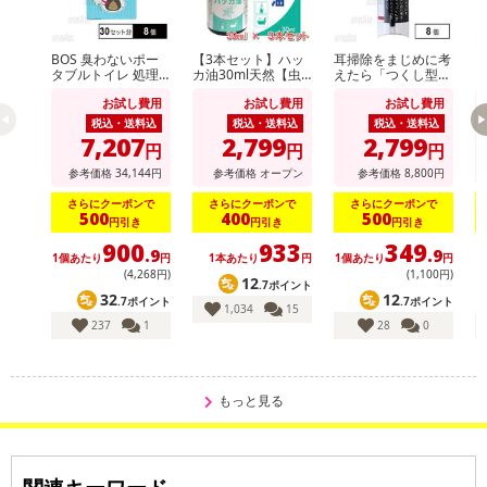
BOS 臭わないポー
【3本セット】ハッ
耳掃除をまじめに考
ダ
タブルトイレ 処理
カ油30ml天然【虫
えたら「つくし型」
ミ
袋 30セット分
よけ】【消臭対策】
にたどり着きました
お試し費用
お試し費用
お試し費用
【アロマに】【バス
タイムに】【花粉対
税込・送料込
税込・送料込
税込・送料込
策】
7,207
2,799
2,799
円
円
円
参考価格
34,144
円
参考価格
オープン
参考価格
8,800
円
さらにクーポンで
さらにクーポンで
さらにクーポンで
500
400
500
円引き
円引き
円引き
900
933
349
.9
.9
1個あたり
円
1本あたり
円
1個あたり
円
(4,268円)
(1,100円)
12
.7ポイント
32
12
.7ポイント
.7ポイント
1,034
15
237
1
28
0
もっと見る