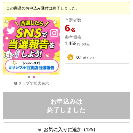
この商品のお申込み受付は終了しました。
当選者数
6
名
参考価格
1,458
円（税込）
0
.1
ポイント
タップで拡大表示
お申込みは
終了しました
お気に入りに追加
(125)