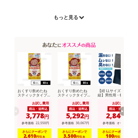
原産国(最終加工地):
日本
もっと見る
原材料:
米(国産)、牛肉加工品〔牛肉、調味液(発酵調味料、しょう油、砂糖、しょう油加工品、その
他)、その他〕、玉ねぎペースト、調味液〔発酵調味料、しょう油、砂糖、しょう油加工品(しょ
う油、糖蜜、砂糖、その他)、その他〕、砂糖、なたね油、香味食用油、しょう油、中鎖脂肪酸
油／増粘剤(加工でん粉)、調味料(アミノ酸等)、カラメル色素、酸味料、香辛料抽出物、(一部に
小麦・牛肉・大豆・りんご・ゼラチンを含む)
栄養成分表示:
たんぱく質2.3g 脂質7.3g 炭水化物23.0g(糖質：22.2g 食物繊維：0.8g)食塩相当量1.2g 亜鉛：
おくすり飲めたね
おくすり飲めたね
【紺 LLサイズ/3枚
0.2mg カルシウム：7.0mg カリウム：75.0mg リン：35.0mg
スティックタイプ
スティックタイプ
組】男性用・軽失禁
(チョコ風味) 18g×6
(チョコ風味) 18g×6
パンツ 快適ボクサ
お試し費用
お試し費用
お試し費用
本入
本入
ーパンツDX
アレルギー表示:
税込・送料込
税込・送料込
税込・送料込
小麦・牛肉・大豆・りんご・ゼラチン
3,778
5,292
2,846
円
円
円
参考価格
22,550
円
参考価格
30,067
円
参考価格
オープン
注意事項
さらにクーポンで
さらにクーポンで
さらにクーポンで
2,610
3,500
100
円引き
円引き
円引き