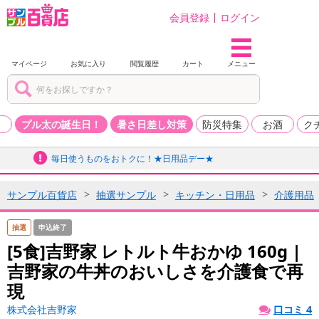
会員登録
ログイン
マイページ
お気に入り
閲覧履歴
カート
メニュー
品
プル太の誕生日！
暑さ日差し対策
防災特集
お酒
ク
毎日使うものをおトクに！★日用品デー★
サンプル百貨店
抽選サンプル
キッチン・日用品
介護用品
抽選
申込終了
[5食]吉野家 レトルト牛おかゆ 160g |
吉野家の牛丼のおいしさを介護食で再
現
株式会社吉野家
口コミ 4