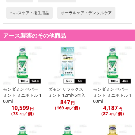
ヘルスケア・衛生用品
オーラルケア・デンタルケア
アース製薬のその他商品
モンダミン ペパー
ダモン リラックス
モンダミン ペパー
ミント ミニボトル 1
ミント 12ml×5本入
ミント ミニボトル 1
847
00ml
00ml
円
10,599
4,187
（169
／個）
円
円
.4円
（73
／個）
（87
／個）
.7円
.3円