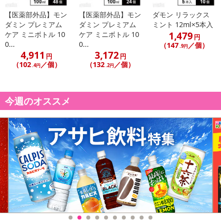
【医薬部外品】モン
【医薬部外品】モン
ダモン リラックス
ダミン プレミアム
ダミン プレミアム
ミント 12ml×5本入
1,479
ケア ミニボトル 10
ケア ミニボトル 10
円
0...
0...
（147
／個）
.9円
4,911
3,172
円
円
（102
／個）
（132
／個）
.4円
.2円
今週のオススメ