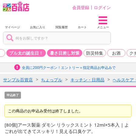
会員登録
ログイン
マイページ
お気に入り
閲覧履歴
カート
メニュー
品
プル太の誕生日！
暑さ日差し対策
防災特集
お酒
ク
全員に200円クーポン！エントリー＋指定商品お申込みで
サンプル百貨店
ちょっプル
キッチン・日用品
ヘルスケア
申込終了
この商品のお申込み受付は終了しました。
[80個]アース製薬 ダモン リラックスミント 12ml×5本入 | よ
ごれが出てきてスッキリ！見える口臭ケア。