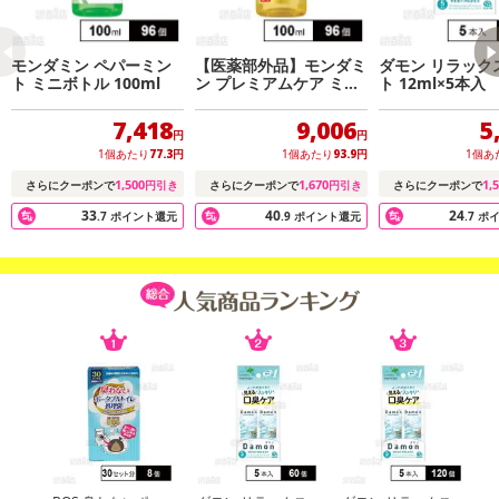
モンダミン ペパーミン
【医薬部外品】モンダミ
ダモン リラック
ト ミニボトル 100ml
ン プレミアムケア ミニ
ト 12ml×5本入
ボトル 100ml
7,418
9,006
5
円
円
休業日
1個あたり
77.3
円
1個あたり
93.9
円
1個あ
1,500
1,670
1,
さらにクーポンで
円引き
さらにクーポンで
円引き
さらにクーポンで
■
その他共通および商品カテゴリー別注意事項（※必ずご確認くだ
33
40
24
さい）
.7
ポイント還元
.9
ポイント還元
.7
ポ
こちらの情報は
2026年07月09日
時点での情報となります。