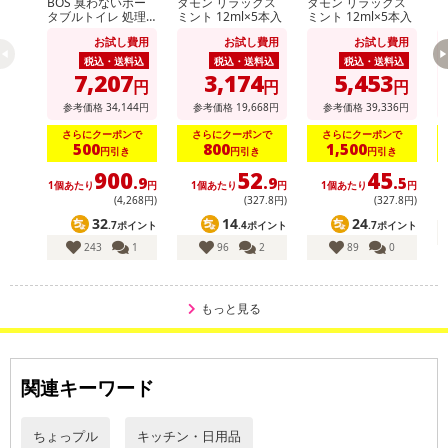
BOS 臭わないポー
ダモン リラックス
ダモン リラックス
【
タブルトイレ 処理
ミント 12ml×5本入
ミント 12ml×5本入
カ
袋 30セット分
お試し費用
お試し費用
お試し費用
税込・送料込
税込・送料込
税込・送料込
7,207
3,174
5,453
円
円
円
参考価格
34,144
円
参考価格
19,668
円
参考価格
39,336
円
さらにクーポンで
さらにクーポンで
さらにクーポンで
500
800
1,500
円引き
円引き
円引き
900
52
45
.9
.9
.5
1個あたり
円
1個あたり
円
1個あたり
円
(4,268円)
(327
.8
円)
(327
.8
円)
32
14
24
.7ポイント
.4ポイント
.7ポイント
243
1
96
2
89
0
もっと見る
関連キーワード
ちょっプル
キッチン・日用品