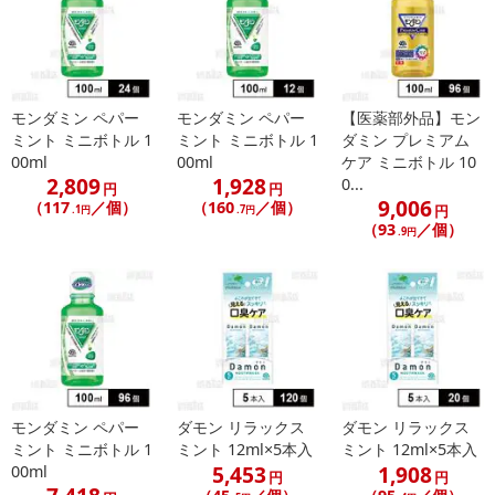
モンダミン ペパー
モンダミン ペパー
【医薬部外品】モン
ミント ミニボトル 1
ミント ミニボトル 1
ダミン プレミアム
00ml
00ml
ケア ミニボトル 10
2,809
1,928
0...
円
円
9,006
（117
／個）
（160
／個）
円
.1円
.7円
（93
／個）
.9円
モンダミン ペパー
ダモン リラックス
ダモン リラックス
ミント ミニボトル 1
ミント 12ml×5本入
ミント 12ml×5本入
5,453
1,908
00ml
円
円