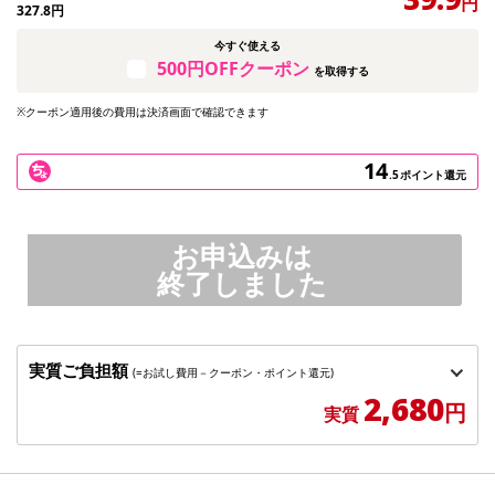
円
327.8
円
今すぐ使える
500円OFFクーポン
を取得する
※クーポン適用後の費用は決済画面で確認できます
14
.5
ポイント還元
お申込みは
終了しました
実質ご負担額
(=お試し費用－クーポン・ポイント還元)
2,680
円
実質