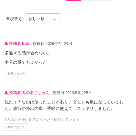
並び替え：
投稿者 buu
投稿日 2026年7月29日
多過ぎる感が否めない。
半分の量でもよかった
注意事項
参考になった
【キャンセルについて】
※お申込み後のキャンセルはお受けできません。
投稿者 みのるこちゃん
投稿日 2026年6月25日
記載されている内容を必ずご確認いただき、お届けする商品セット
似たようなのは使ったことがあり、ダモンも気になっていまし
にご納得いただきましたうえでお申し込みください。
た。旅行や外出の際、手軽に使えて、スッキリしました。
※パッケージ変更や商品リニューアル(成分など含む)等により、参考
の掲載画像や画像内のバーコードなど、お届け商品と多少異なる場
1人のお客様が参考になったと回答しています
合がございます。
参考になった
また、[新たな加工食品の原料原産地表示制度]の経過措置期間の終