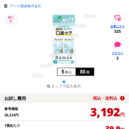
アース製薬株式会社
残り
0
325
3
タップで拡大表示
お試し費用
税込・送料込
3,192
参考価格
円
26,224
円
1個あたり
39.9