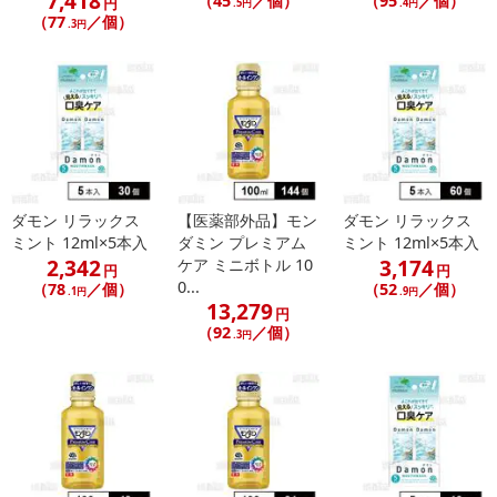
7,418
（45
／個）
（95
／個）
円
.5円
.4円
（77
／個）
.3円
ダモン リラックス
【医薬部外品】モン
ダモン リラックス
ミント 12ml×5本入
ダミン プレミアム
ミント 12ml×5本入
2,342
3,174
ケア ミニボトル 10
円
円
0...
（78
／個）
（52
／個）
.1円
.9円
13,279
円
（92
／個）
.3円