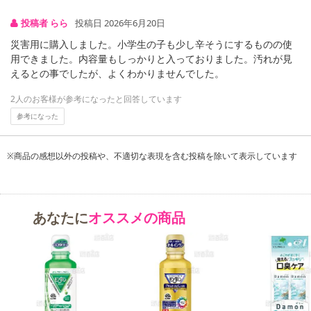
了により、商品詳細内に記載の原産国・原材料の表記が旧表記の場
投稿者 らら
投稿日 2026年6月20日
合がございます。
あらかじめご了承いただいた上でお申込みください。なお、本理由
災害用に購入しました。小学生の子も少し辛そうにするものの使
によるお申込み後のキャンセル・返品交換は対応いたしかねます。
用できました。内容量もしっかりと入っておりました。汚れが見
えるとの事でしたが、よくわかりませんでした。
【お支払いについて】
2人のお客様が参考になったと回答しています
※送料はお試し費用に含まれております。
参考になった
※d払い、PayPay、au PAY、au PAY(auかんたん決済)、ソフトバン
クまとめて支払い、楽天ペイ、メルペイ、AEON Pay、Amazon Pa
yでお支払いの場合、決済のため外部サイトへ遷移します。
※商品の感想以外の投稿や、不適切な表現を含む投稿を除いて表示しています
※予約商品は決済手段ごとに定められた決済期限日にお支払いを完
了することがございます。ご了承いただいたうえでお申し込みくだ
さい。
あなたに
オススメの商品
発送日カレンダー