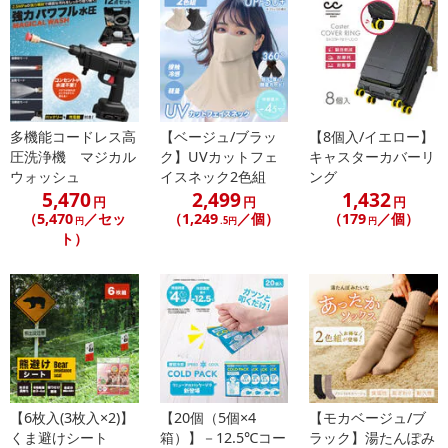
注意事項
【賞味・消費期限のある商品について】
商品到着時点でのお日持ち期間は、配送日数などにより異なります
多機能コードレス高
【ベージュ/ブラッ
【8個入/イエロー】
のでご了承ください。
圧洗浄機 マジカル
ク】UVカットフェ
キャスターカバーリ
ウォッシュ
イスネック2色組
ング
【キャンセルについて】
5,470
2,499
1,432
円
円
円
※お申込み後のキャンセルはお受けできません。
（5,470
／セッ
（1,249
／個）
（179
／個）
円
.5円
円
記載されている内容を必ずご確認いただき、お届けする商品セット
ト）
にご納得いただきましたうえでお申し込みください。
※パッケージ変更や商品リニューアル（成分など含む）等により、
参考の掲載画像や画像内のバーコードなど、お届け商品と多少異な
る場合がございます。
また、[新たな加工食品の原料原産地表示制度]の経過措置期間の終
了により、商品詳細内に記載の原産国・原材料の表記が旧表記の場
合がございます。
あらかじめご了承いただいた上でお申込みください。なお、本理由
【6枚入(3枚入×2)】
【20個（5個×4
【モカベージュ/ブ
によるお申込み後のキャンセル・返品交換は対応いたしかねます。
くま避けシート
箱）】－12.5℃コー
ラック】湯たんぽみ