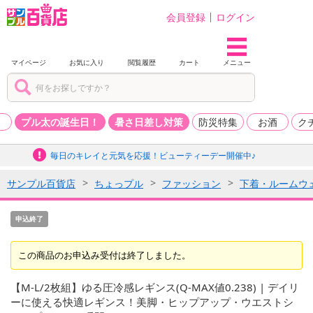
会員登録
ログイン
マイページ
お気に入り
閲覧履歴
カート
メニュー
品
プル太の誕生日！
暑さ日差し対策
防災特集
お酒
ク
毎日のキレイと元気を応援！ビューティーデー開催中♪
サンプル百貨店
ちょっプル
ファッション
下着・ルームウ
申込終了
この商品のお申込み受付は終了しました。
【M-L/2枚組】ゆる圧冷感レギンス(Q-MAX値0.238) | デイリ
ーに使える快適レギンス！美脚・ヒップアップ・ウエストシ