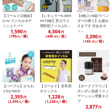
発送日カレンダー
【ゴールド/2個組】
【レギュラー0.36m
【4枚入×4袋/ラベン
U-ni マジカルボデ
m/10枚】窓ガラス
ダーの香り】お疲れ
ィシェイバー
用防犯フィルム0....
さまです 目あきホ
1,590
4,304
ッ...
円
円
2,290
（795
／個）
（430
／枚）
円
円
.4円
（143
／枚）
.2円
休業日
■
その他共通および商品カテゴリー別注意事項（※必ずご確認くだ
さい）
【パープル】かちわ
【ゴールド】非常用
【ダークブラウン】
りIcy Neck
ホイッスル
ポンポン頭皮ファン
こちらの情報は
2026年07月09日
時点での情報となります。
2,355
1,228
デーション増量タイ
円
円
プ
（2,355
／個）
（1,228
／個）
円
円
2,877
円