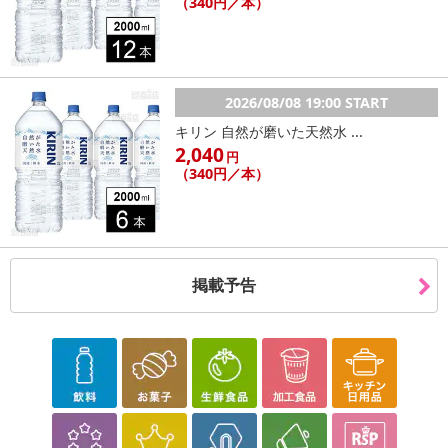
（340円／本）
2026/08/08 19:00 START
キリン 自然が磨いた天然水 ...
2,040
円
（340円／本）
掲載予告