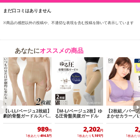
※商品の感想以外の投稿や、不適切な表現を含む投稿を除いて表示しています
あなたに
オススメの商品
【L-LL/ベージュ2枚組】
【M-L/ベージュ2枚】ゆ
【2枚組／パープ
劇的骨盤ガードルスパッ
る圧骨盤美腹ガードル
まかせカラー／L
ツ2枚組（ロング）
ズ】ラクブラ24
ロスアップブラ
989
2,202
2
ブラ
円
円
1枚あたり
494.5
円
1枚あたり
1,101
円
1枚あた