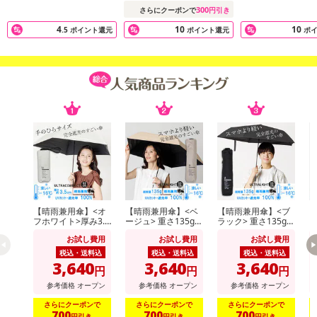
300
さらにクーポンで
円引き
4
10
10
.5
ポイント還元
ポイント還元
ポ
【晴雨兼用傘】<オ
【晴雨兼用傘】<ベ
【晴雨兼用傘】<ブ
【
フホワイト>厚み3.5
ージュ> 重さ135g！
ラック> 重さ135g！
フ
cm！手のひらサイ
スマホより軽いUV
スマホより軽いUV
5
お試し費用
お試し費用
お試し費用
ズUVカット100％マ
カット100％マイナ
カット100％マイナ
U
イナス16度
ス16度 UL
ス16度 UL
ナ
税込・送料込
税込・送料込
税込・送料込
3,640
3,640
3,640
円
円
円
参考価格
オープン
参考価格
オープン
参考価格
オープン
さらにクーポンで
さらにクーポンで
さらにクーポンで
700
700
700
円引き
円引き
円引き