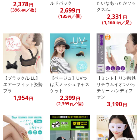
2,378
ルドパック
たいなあったかソッ
円
2,699
クス2...
（396
／枚）
【お支払いについて】
円
.4円
2,331
（135
／個）
円
円
※送料はお試し費用に含まれております。
（1,165
／足）
.5円
※d払い、PayPay、au PAY、au PAY（auかんたん決済）、ソフトバ
ンクまとめて支払い、楽天ペイ、メルペイ、AEON Pay、Amazon
Payでお支払いの場合、決済のため外部サイトへ遷移します。
※予約商品は決済手段ごとに定められた決済期限日にお支払いを完
了することがございます。ご了承いただいたうえでお申し込みくだ
さい。
【配送伝票番号について】
【ブラック/L-LL】
【ベージュ】UVつ
【ミント】リン酸鉄
※配送形態がメール便の商品については、商品の発送完了後、配送
エアーフィット姿勢
ば広メッシュキャス
リチウムイオンバッ
伝票番号がマイページに表示されない場合もございます。
ブラ
ケット
テリー ハンディフ
1,954
2,399
ァン
円
円
3,190
（2,399
／個）
【配送日時の指定について】
円
円
※配送日時の指定が可能な商品の場合、商品によってご指定できる
配送日、配送時間が異なる可能性がございます。
カート機能をご利用の場合は、配送日時指定をご利用いただけませ
ん。