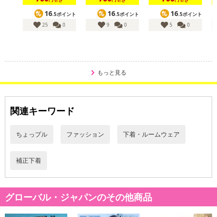
16
16
16
.5ポイント
.5ポイント
.5ポイント
25
0
9
0
5
0
もっと見る
関連キーワード
ちょっプル
ファッション
下着・ルームウェア
補正下着
・原材料/材質/素材：画像参照
・商品カラー：ブラック
グローバル・ジャパンのその他商品
・商品サイズ：画像参照
・洗濯表示：洗濯機で洗う場合はネットに入れてください。