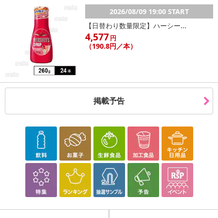
・お召し上がり方：
2026/08/09 19:00 START
炊き方 美味しく作る雑穀ごはん
【日替わり数量限定】ハーシー...
4,577
１．洗い流したお米を炊飯釜へ入れ炊飯釜の目盛り通りに水を加
円
（190.8円／本）
えます。
２．お米１合につき大さじ２杯の目安で雑穀米を加え、雑穀米と
同じ分量の水を足します。
（雑穀米は洗わずにお使いいただけます）
掲載予告
（雑穀米の量はお好みで増減させてください）
３．お米と雑穀米をよく混ぜて、2時間から4時間程度浸水させた
ら炊飯を開始します。
浸水時間が短いと豆類の食感が残ります。
浸水時間が長いとお豆がふっくらと炊きあがります。
炊飯タイマーをセットすると便利です。
４．炊きあがったら、切るようにしゃもじで全体を混ぜ合わせて
完成です。
・その他商品仕様：