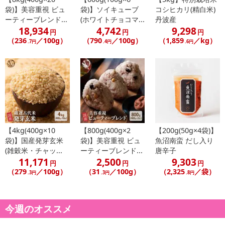
袋)】美容重視 ビュ
袋)】ソイキューブ
コシヒカリ(精白米)
ーティーブレンド...
(ホワイトチョコマ...
丹波産
18,934
4,742
9,298
円
円
円
（236
／100g）
（790
／100g）
（1,859
／kg）
.7円
.4円
.6円
【4kg(400g×10
【800g(400g×2
【200g(50g×4袋)】
袋)】国産発芽玄米
袋)】美容重視 ビュ
魚沼南蛮 だし入り
(雑穀米・チャッ...
ーティーブレンド...
唐辛子
11,171
2,500
9,303
円
円
円
（279
／100g）
（31
／100g）
（2,325
／袋）
.3円
.3円
.8円
今週のオススメ