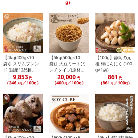
g）
【4kg(400g×10
【5kg(500g×10
【100g】静岡の元
袋)】スリムブレン
袋)】大豆ミート(ミ
祖 梅にんにく (100
ド (国産12品目...
ンチタイプ)原材...
g×1袋)
9,853
20,000
861
円
円
円
（246
／100g）
（400
／100g）
（861
／100g）
.4円
円
円
【8kg(400g×20
【600g(100g×6
【5kg】特別栽培米