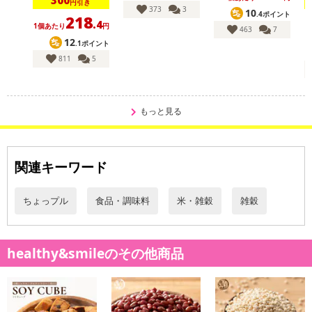
300
円引き
373
3
10
.4ポイント
218
.4
1個あたり
円
463
7
12
.1ポイント
811
5
もっと見る
関連キーワード
ちょっプル
食品・調味料
米・雑穀
雑穀
healthy&smileのその他商品