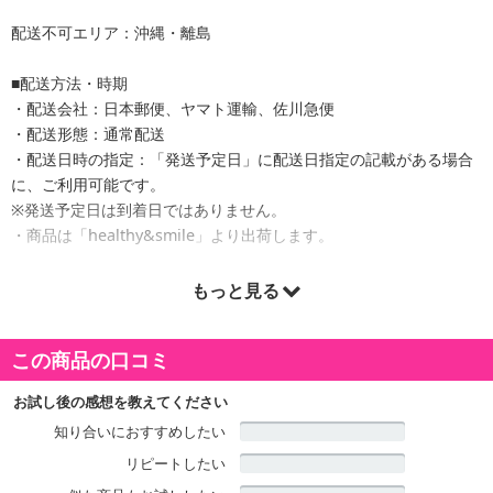
配送不可エリア：沖縄・離島
■配送方法・時期
・配送会社：日本郵便、ヤマト運輸、佐川急便
・配送形態：通常配送
・配送日時の指定：「発送予定日」に配送日指定の記載がある場合
に、ご利用可能です。
※発送予定日は到着日ではありません。
・商品は「healthy&smile」より出荷します。
もっと見る
商品詳細
この商品の口コミ
美味しいものには訳がある雑穀マイスターが考えた雑穀米！もちも
ち、ふっくら、美味しい、お腹一杯、満足感、満腹感が詰まったス
お試し後の感想を教えてください
リムブレンド雑穀
知り合いにおすすめしたい
こんにゃく米配合でカロリー対策も！
リピートしたい