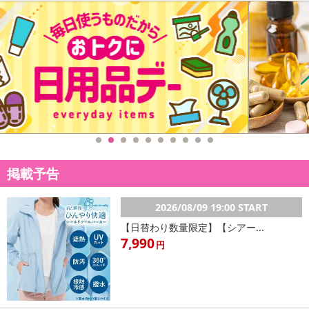
掲載予告
2026/08/09 19:00 START
・賞味期限：製造日より365日
【日替わり数量限定】【シアー...
・原産国（最終加工地）：日本
7,990
円
・原材料/材質/素材：丸麦(国産)、大豆、黒大豆、緑米、青大豆、こ
んにゃく米、小豆、もちきび、とうもろこし、ひえ、もちあわ、ア
マランサス／貝カルシウム、ビタミンC、（一部に大豆を含む）
・アレルギー表示：大豆