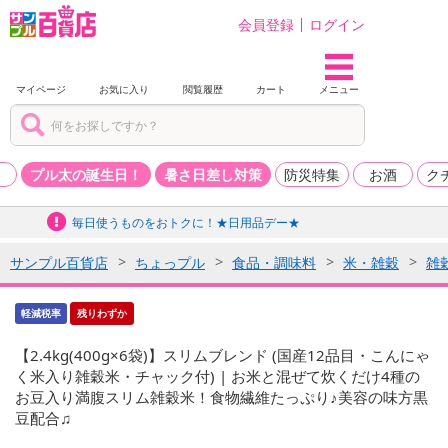
会員登録
ログイン
マイページ
お気に入り
閲覧履歴
カート
メニュー
品
プル太の誕生日！
暑さ日差し対策
防災特集
お酒
ク
毎日使うものをおトクに！★日用品デー★
サンプル百貨店
ちょっプル
食品・調味料
米・雑穀
雑
軽減税率
残りわずか
【2.4kg(400g×6袋)】スリムブレンド (国産12品目・こんにゃ
く米入り雑穀米・チャック付) | お米と混ぜて炊くだけ4種の
お豆入り満腹スリム雑穀米！食物繊維たっぷり♪美容の味方黒
豆配合♫