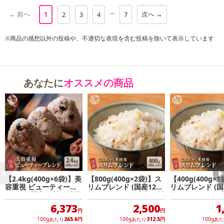
...
← 前へ
次へ →
1
2
3
4
7
※商品の感想以外の投稿や、不適切な表現を含む投稿を除いて表示しています
あなたに
オススメの商品
【2.4kg(400g×6袋)】美
【800g(400g×2袋)】ス
【400g(400g×
容重視 ビューティーブ
リムブレンド (国産12品
リムブレンド (国
レンド (国産15穀・雑穀
目・こんにゃく米入り雑
目・こんにゃく
米・チャック付き)
穀米・チャック付き)
穀米・チャック付
6,373
2,500
1
円
円
100gあたり
265.6
円
100gあたり
312.5
円
100gあ