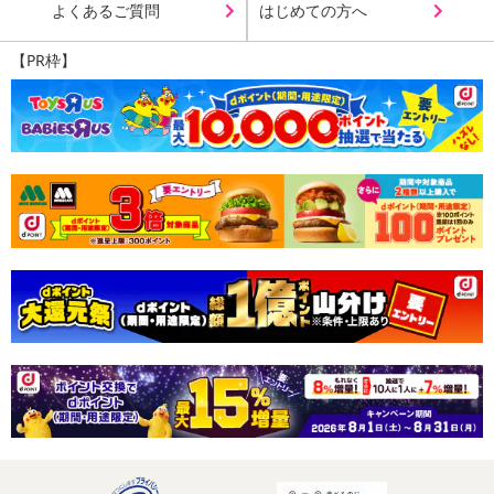
よくあるご質問
はじめての方へ
栄養成分表示(100g当たり)
エネルギー 379kcal
【PR枠】
水分 13.4g
たんぱく質 18.0g
脂質 8.6g
炭水化物 57.4g
-糖質 43.7
-食物繊維 13.7
灰分 2.6g
ナトリウム 2mg
食塩相当量 0.01g
この表示値は、目安です。
・注意事項：直射日光、高温多湿を避けてください。開封後は、出
来るだけふたがついた容器で保存してください。