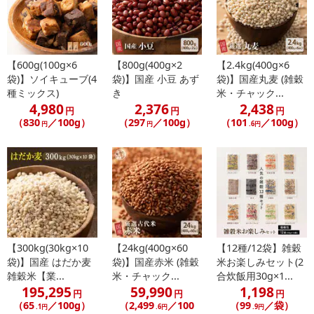
【600g(100g×6
【800g(400g×2
【2.4kg(400g×6
袋)】ソイキューブ(4
袋)】国産 小豆 あず
袋)】国産丸麦 (雑穀
種ミックス)
き
米・チャック...
4,980
2,376
2,438
円
円
円
（830
／100g）
（297
／100g）
（101
／100g）
円
円
.6円
【300kg(30kg×10
【24kg(400g×60
【12種/12袋】雑穀
袋)】国産 はだか麦
袋)】国産赤米 (雑穀
米お楽しみセット(2
雑穀米【業...
米・チャック...
合炊飯用30g×1...
195,295
59,990
1,198
円
円
円
（65
／100g）
（2,499
／100
（99
／袋）
.1円
.6円
.9円