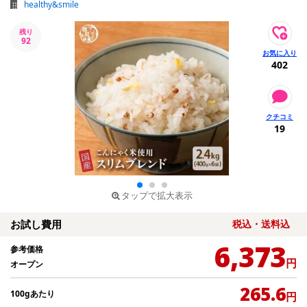
healthy&smile
残り
92
402
19
タップで拡大表示
お試し費用
税込・送料込
6,373
参考価格
円
オープン
265.6
100gあたり
円