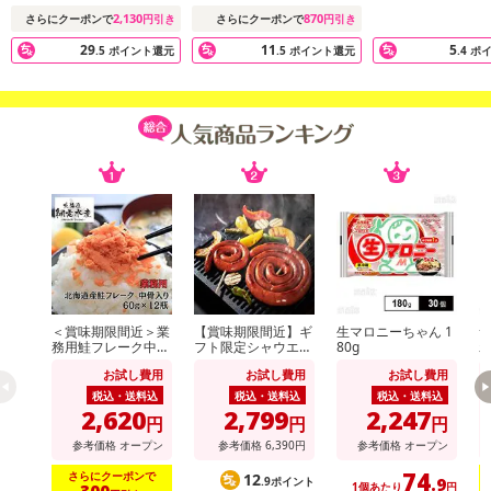
2,130
870
さらにクーポンで
円引き
さらにクーポンで
円引き
29
11
5
.5
ポイント還元
.5
ポイント還元
.4
ポ
＜賞味期限間近＞業
【賞味期限間近】ギ
生マロニーちゃん 1
サ
務用鮭フレーク中骨
フト限定シャウエッ
80g
入り 60g×12個
センSEG-500
ッ
お試し費用
お試し費用
お試し費用
税込・送料込
税込・送料込
税込・送料込
2,620
2,799
2,247
円
円
円
参考価格
オープン
参考価格
6,390
円
参考価格
オープン
74
さらにクーポンで
12
.9
.9ポイント
1個あたり
円