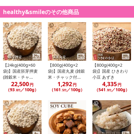
healthy&smileのその他商品
【24kg(400g×60
【800g(400g×2
【800g(400g×2
袋)】国産胚芽押麦
袋)】国産丸麦 (雑穀
袋)】国産 ひきわり
(雑穀米・チャ...
米・チャック付...
小豆 あずき
22,500
1,292
4,335
円
円
円
（93
／100g）
（161
／100g）
（541
／100g）
.8円
.5円
.9円