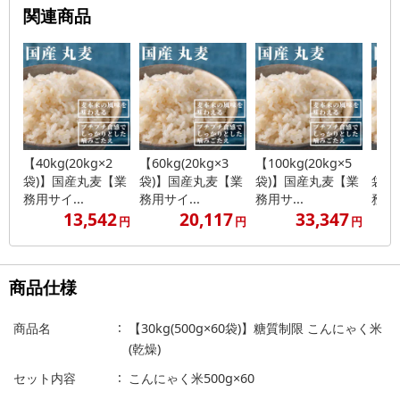
関連商品
【40kg(20kg×2
【60kg(20kg×3
【100kg(20kg×5
【20
袋)】国産丸麦【業
袋)】国産丸麦【業
袋)】国産丸麦【業
袋)
務用サイ...
務用サイ...
務用サ...
務用..
13,542
20,117
33,347
円
円
円
商品仕様
商品名
【30kg(500g×60袋)】糖質制限 こんにゃく米
(乾燥)
セット内容
こんにゃく米500g×60