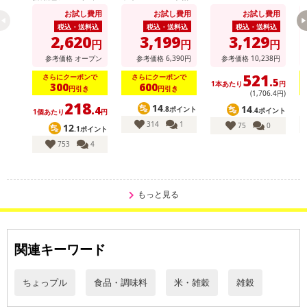
入り 60g×12個
派ギフト(NH-513)
派
お試し費用
お試し費用
お試し費用
税込・送料込
税込・送料込
税込・送料込
2,620
3,199
3,129
円
円
円
参考価格
オープン
参考価格
6,390
円
参考価格
10,238
円
521
さらにクーポンで
さらにクーポンで
.5
1本あたり
円
300
600
円引き
円引き
(1,706
.4
円)
218
14
14
.4
.8ポイント
.4ポイント
1個あたり
円
314
1
75
0
12
.1ポイント
753
4
もっと見る
関連キーワード
ちょっプル
食品・調味料
米・雑穀
雑穀