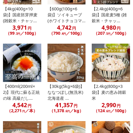
【4kg(400g×10
【600g(100g×6
【2.4kg(400g×6
袋)】国産胚芽押麦
袋)】ソイキューブ
袋)】国産麦5種 (雑
(雑穀米・チャッ...
(ホワイトチョコマ...
穀米・チャッ...
3,971
4,742
4,980
円
円
円
（99
／100g）
（790
／100g）
（207
／100g）
.3円
.4円
.5円
【400ml(200ml×
【30kg(5kg×6袋)】
【2.4kg(800g×3
2)】現代に蘇る正統
ななつぼし(無洗米)
袋)】麦の恵み雑穀
の味 高級だし...
北海道産 ...
米
4,542
41,357
2,990
円
円
円
（2,271
／本）
（1,378
／kg）
（124
／100g）
円
.6円
.6円