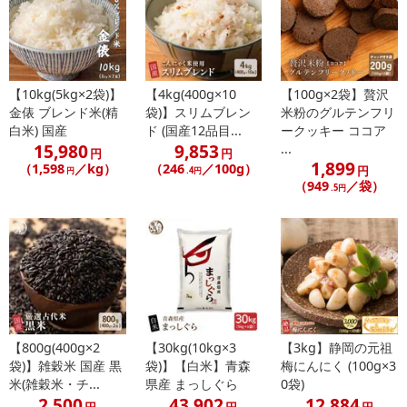
【10kg(5kg×2袋)】
【4kg(400g×10
【100g×2袋】贅沢
金俵 ブレンド米(精
袋)】スリムブレン
米粉のグルテンフリ
白米) 国産
ド (国産12品目...
ークッキー ココア
15,980
9,853
...
円
円
1,899
（1,598
／kg）
（246
／100g）
円
円
.4円
（949
／袋）
.5円
【800g(400g×2
【30kg(10kg×3
【3kg】静岡の元祖
袋)】雑穀米 国産 黒
袋)】【白米】青森
梅にんにく (100g×3
米(雑穀米・チ...
県産 まっしぐら
0袋)
2,500
43,902
12,884