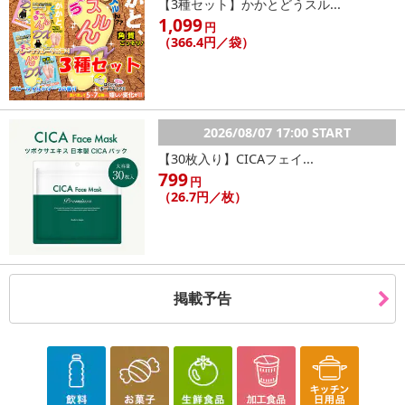
【3種セット】かかとどうスル...
1,099
円
（366.4円／袋）
2026/08/07 17:00 START
【30枚入り】CICAフェイ...
799
円
（26.7円／枚）
掲載予告