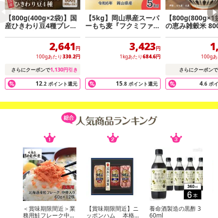
【800g(400g×2袋)】国
【5kg】岡山県産スーパ
【800g(800g×
産ひきわり豆4種ブレン
ーもち麦『フクミファイ
の恵み雑穀米 80
ド (雑穀米・チャック付
バー』
ック付き)
き)
2,641
3,423
1
円
円
100gあたり
330.2
円
1kgあたり
684.6
円
100g
1,130
さらにクーポンで
円引き
さらにクーポンで
12
15
4
.2
ポイント還元
.8
ポイント還元
.6
ポ
＜賞味期限間近＞業
【賞味期限間近】ニ
養命酒製造の黒酢 3
務用鮭フレーク中骨
ッポンハム 本格
60ml