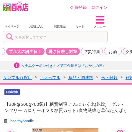
会員登録
ログイン
マイページ
お気に入り
閲覧履歴
カート
メニュー
品
プル太の誕生日！
暑さ日差し対策
防災特集
お酒
ク
＼全品クーポン付き！／第二金曜日は『おかしの日』
サンプル百貨店
ちょっプル
食品・調味料
米・雑穀
雑
軽減税率
【30kg(500g×60袋)】糖質制限 こんにゃく米(乾燥) | グルテ
ンフリー カロリーオフ＆糖質カット♪食物繊維も◎低たんぱく
healthy&smile