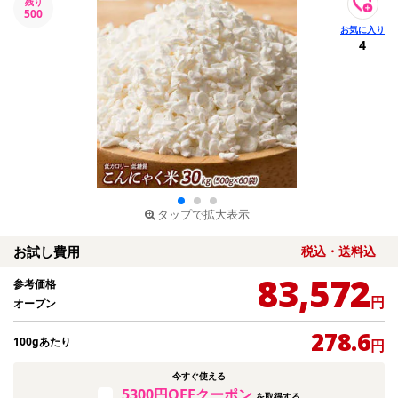
残り
500
4
タップで拡大表示
お試し費用
税込・送料込
83,572
参考価格
円
オープン
278.6
100gあたり
円
今すぐ使える
5300円OFFクーポン
を取得する