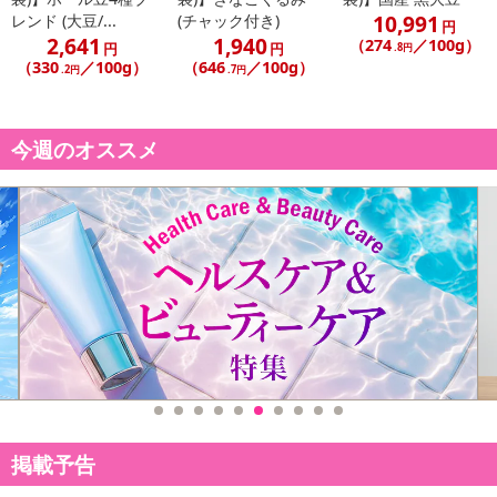
10,991
レンド (大豆/...
(チャック付き)
円
2,641
1,940
（274
／100g）
円
円
.8円
（330
／100g）
（646
／100g）
.2円
.7円
今週のオススメ
掲載予告