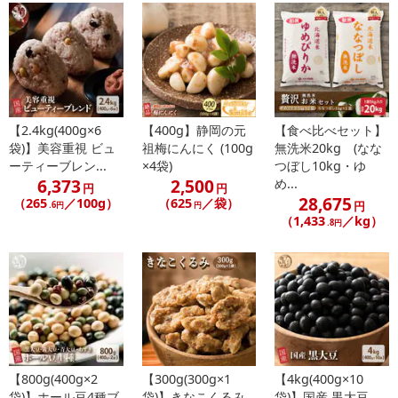
【2.4kg(400g×6
【400g】静岡の元
【食べ比べセット】
袋)】美容重視 ビュ
祖梅にんにく (100g
無洗米20kg (なな
ーティーブレン...
×4袋)
つぼし10kg・ゆ
6,373
2,500
め...
円
円
28,675
（265
／100g）
（625
／袋）
円
.6円
円
（1,433
／kg）
.8円
【800g(400g×2
【300g(300g×1
【4kg(400g×10
袋)】ホール豆4種ブ
袋)】きなこくるみ
袋)】国産 黒大豆