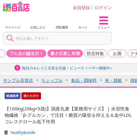
会員登録
ログイン
マイページ
お気に入り
閲覧履歴
カート
メニュー
品
プル太の誕生日！
暑さ日差し対策
防災特集
お酒
ク
毎日のキレイと元気を応援！ビューティーデー開催中♪
サンプル百貨店
ちょっプル
食品・調味料
米・雑穀
雑
軽減税率
残りわずか
【100kg(20kg×5袋)】国産丸麦【業務用サイズ】 | 水溶性食
物繊維「β-グルカン」で注目！糖質の吸収を抑える＆血中LDL
コレステロール低下作用
healthy&smile