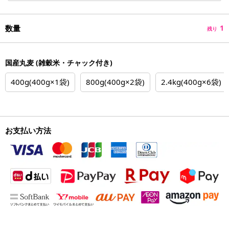
数量
1
残り
国産丸麦 (雑穀米・チャック付き)
400g(400g×1袋)
800g(400g×2袋)
2.4kg(400g×6袋)
お支払い方法