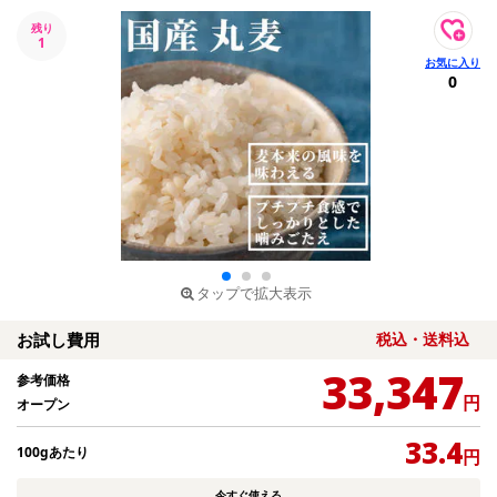
残り
1
0
タップで拡大表示
お試し費用
税込・送料込
33,347
参考価格
円
オープン
33.4
100gあたり
円
今すぐ使える