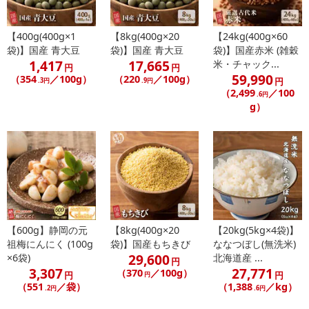
【400g(400g×1
【8kg(400g×20
【24kg(400g×60
袋)】国産 青大豆
袋)】国産 青大豆
袋)】国産赤米 (雑穀
1,417
17,665
米・チャック...
円
円
59,990
（354
／100g）
（220
／100g）
円
.3円
.9円
（2,499
／100
.6円
g）
【600g】静岡の元
【8kg(400g×20
【20kg(5kg×4袋)】
祖梅にんにく (100g
袋)】国産もちきび
ななつぼし(無洗米)
29,600
×6袋)
北海道産 ...
円
3,307
27,771
（370
／100g）
円
円
円
（551
／袋）
（1,388
／kg）
.2円
.6円