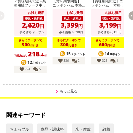
＜賞味期限間近＞業
【賞味期限間近】
【賞味期限間近】ニ
生
務用鮭フレーク中骨
ニッポンハム 本格
ッポンハム 本格
8
入り 60g×12個
派ギフト(NRB-54)
派ギフト(NH-513)
お試し費用
お試し費用
お試し費用
税込・送料込
税込・送料込
税込・送料込
2,620
3,399
3,199
円
円
円
参考価格
オープン
参考価格
6,390
円
参考価格
6,390
円
さらにクーポンで
さらにクーポンで
さらにクーポンで
300
300
600
円引き
円引き
円引き
218
15
14
.4
.7ポイント
.8ポイント
1個あたり
円
336
2
325
1
12
.1ポイント
794
5
もっと見る
関連キーワード
ちょっプル
食品・調味料
米・雑穀
雑穀