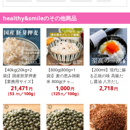
healthy&smileのその他商品
【40kg(20kg×2
【800g(800g×1
【200ml】現代に蘇
袋)】国産胚芽押麦
袋)】麦の恵み雑穀
る正統の味 高級だ
【業務用サイズ】
米 800g(チャ...
し醤油 八方だし
21,471
1,000
2,718
円
円
円
（53
／100g）
（125
／100g）
.7円
円