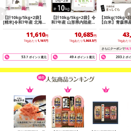
【計10kg/5kg×2袋】
【計10kg/5kg×2袋】令
【30kg(10kg×
[精米]令和7年産 北海道
和7年産 山形県内陸産
【白米】青森県産
産 ゆめぴりか 白米
雪若丸 白米
しぐら
11,610
10,685
43
円
円
1kgあたり
1,161
円
1kgあたり
1,068.5
円
1kgあた
14,
さらにクーポンで
53
49
203
.7
ポイント還元
.4
ポイント還元
.2
ポ