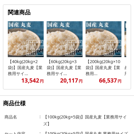
関連商品
【40kg(20kg×2
【60kg(20kg×3
【200kg(20kg×10
【20
袋)】国産丸麦【業
袋)】国産丸麦【業
袋)】国産丸麦【業
産胚
務用サイ...
務用サイ...
務用...
用サ
13,542
20,117
66,537
円
円
円
商品仕様
商品名
【100kg(20kg×5袋)】国産丸麦【業務用サイ
ズ】
セット内容
【100kg(20kg×5袋)】国産丸麦 業務用サイズ