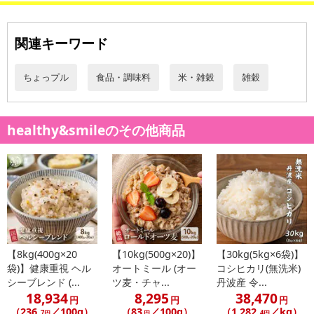
関連キーワード
ちょっプル
食品・調味料
米・雑穀
雑穀
healthy&smileのその他商品
【8kg(400g×20
【10kg(500g×20)】
【30kg(5kg×6袋)】
袋)】健康重視 ヘル
オートミール (オー
コシヒカリ(無洗米)
シーブレンド (...
ツ麦・チャ...
丹波産 令...
18,934
8,295
38,470
円
円
円
（236
／100g）
（83
／100g）
（1,282
／kg）
.7円
円
.4円