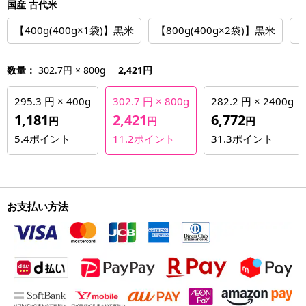
国産 古代米
【400g(400g×1袋)】黒米
【800g(400g×2袋)】黒米
【
数量：
302.7円 × 800g
2,421円
295.3 円 × 400g
302.7 円 × 800g
282.2 円 × 2400g
1,181
2,421
6,772
円
円
円
5.4
ポイント
11.2
ポイント
31.3
ポイント
お支払い方法