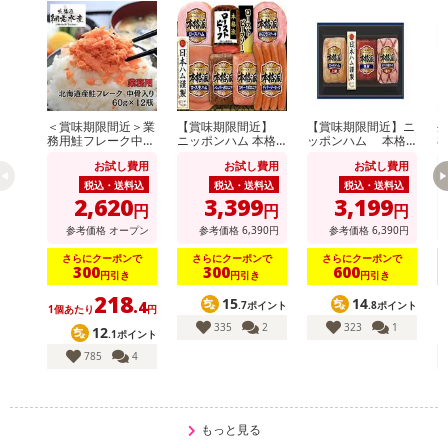
＜賞味期限間近＞業
【賞味期限間近】
【賞味期限間近】ニ
生
務用鮭フレーク中骨
ニッポンハム 本格
ッポンハム 本格
8
入り 60g×12個
派ギフト(NRB-54)
派ギフト(NH-513)
お試し費用
お試し費用
お試し費用
税込・送料込
税込・送料込
税込・送料込
2,620
3,399
3,199
円
円
円
参考価格
オープン
参考価格
6,390
円
参考価格
6,390
円
さらにクーポンで
さらにクーポンで
さらにクーポンで
300
300
600
円引き
円引き
円引き
218
15
14
.4
.7ポイント
.8ポイント
1個あたり
円
335
2
323
1
12
.1ポイント
785
4
もっと見る