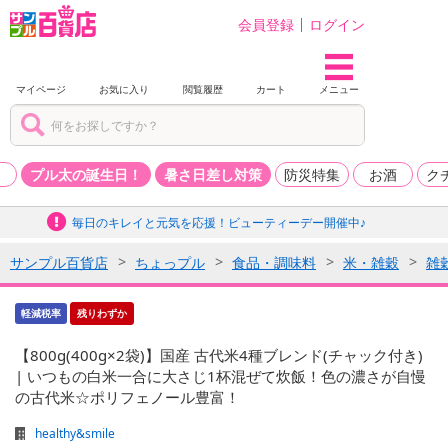
会員登録
ログイン
マイページ
お気に入り
閲覧履歴
カート
メニュー
品
プル太の誕生日！
暑さ日差し対策
防災特集
お酒
ク
毎日のキレイと元気を応援！ビューティーデー開催中♪
サンプル百貨店
ちょっプル
食品・調味料
米・雑穀
雑
軽減税率
残りわずか
【800g(400g×2袋)】国産 古代米4種ブレンド(チャック付き)
| いつもの白米一合に大さじ1杯混ぜて炊飯！色の濃さが自慢
の古代米☆ポリフェノール豊富！
healthy&smile