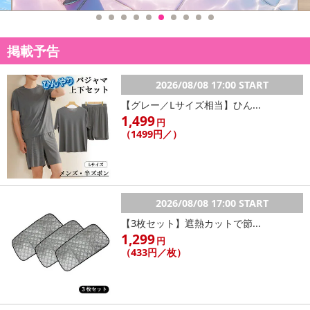
掲載予告
もち品種の赤米、黒米、緑米と特別製法で作り上げた発芽玄米をブ
レンド致しました。
2026/08/08 17:00 START
味・香り・触感・彩どれをとっても逸品です！！
【グレー／Lサイズ相当】ひん...
1,499
円
（1499円／）
・賞味期限：製造日より365日
・原産国（最終加工地）：日本
・原材料/材質/素材：赤米、黒米、緑米、発芽玄米
・お召し上がり方：
炊き方 美味しく作る雑穀ごはん
2026/08/08 17:00 START
【3枚セット】遮熱カットで節...
１．洗い流したお米を炊飯釜へ入れ、炊飯釜の目盛り通りに水を
1,299
円
加えます。
（433円／枚）
２．お米１合につき大さじ２杯の目安で雑穀米を加え、雑穀米と
同じ分量の水を足します。