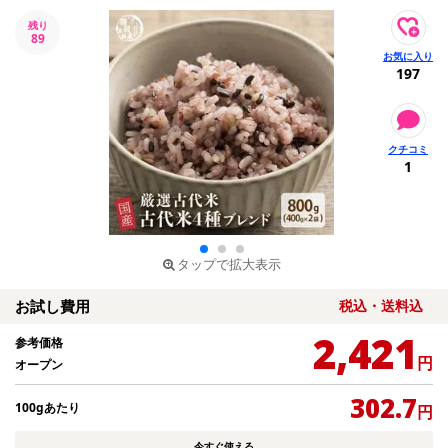
残り
89
197
1
タップで拡大表示
お試し費用
税込・送料込
2,421
参考価格
円
オープン
302.7
100gあたり
円
今すぐ使える