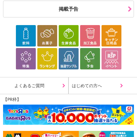
（雑穀米は洗わずにお使いいただけます）
（雑穀米の量はお好みで増減させてください）
掲載予告
３．お米と雑穀米をよく混ぜて、30分から2時間程度浸水させた
ら炊飯を開始します。
浸水時間が短いと食感が残りやすくなり浸水時間が長いとよ
りふっくらと炊きあがります。
浸水なしでも炊飯は可能です。
炊飯タイマーをセットすると便利です。
４．炊き上がったら、切るようにしゃもじで全体を混ぜ合わせて
完成です。
・その他商品仕様：
よくあるご質問
はじめての方へ
栄養成分表示(100g当たり)
エネルギー 353kcal
【PR枠】
水分 14.7g
たんぱく質 7.6g
脂質 3.5g
炭水化物 72.8g
灰分 1.4g