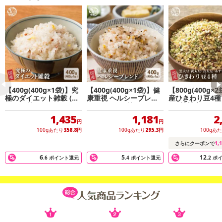
【400g(400g×1袋)】究
【400g(400g×1袋)】健
【800g(400g×
極のダイエット雑穀 (チ
康重視 ヘルシーブレン
産ひきわり豆4種
ャック付き)
ド (チャック付き)
ド (雑穀米・チ
き)
1,435
1,181
2
円
円
100gあたり
358.8
円
100gあたり
295.3
円
100gあ
1,
さらにクーポンで
6
5
12
.6
ポイント還元
.4
ポイント還元
.2
ポ