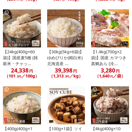
【24kg(400g×60
【30kg(5kg×6袋)】
【1.4kg(700g×2
袋)】国産麦5種 (雑
ゆめぴりか(精白米)
袋)】国産 カマつき
穀米・チャッ...
北海道産 ...
真鯛あら (冷...
24,338
39,398
3,280
円
円
円
（101
／100g）
（1,313
／kg）
（1,640
／袋）
.5円
.3円
円
【400g(400g×1
【100g×1袋】ソイ
【4kg(400g×10