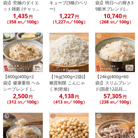
袋)】究極のダイエ
キューブ(3種のベリ
袋)】明日への輝き3
ット雑穀 (チャッ...
ー)
9穀米ブレンド(...
1,435
1,227
10,740
円
円
円
（358
／100g）
（1,227
／100g）
（268
／100g）
.8円
円
.5円
【800g(400g×2
【1kg(500g×2袋)】
【24kg(400g×60
袋)】健康重視 ヘル
糖質制限 こんにゃ
袋)】スリムブレン
シーブレンド (...
く米(乾燥)
ド(国産12品目...
2,500
4,138
57,305
円
円
円
（312
／100g）
（413
／100g）
（238
／100g）
.5円
.8円
.8円