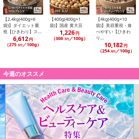
【2.4kg(400g×6
【400g(400g×1
【4kg(400g×10
袋)】ダイエット重
袋)】国産 黄大豆
袋)】美容重視・食
1,226
視【ひきわり】ス...
べやすい【ひきわ
円
6,612
り...
（306
／100g）
円
.5円
10,182
（275
／100g）
円
.5円
（254
／100g）
.6円
今週のオススメ