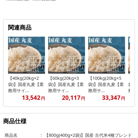
関連商品
【40kg(20kg×2
【60kg(20kg×3
【100kg(20kg×5
【20
袋)】国産丸麦【業
袋)】国産丸麦【業
袋)】国産丸麦【業
袋)
務用サイ...
務用サイ...
務用サ...
務用..
13,542
20,117
33,347
円
円
円
商品仕様
商品名
【800g(400g×2袋)】国産 古代米4種ブレンド