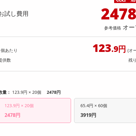
料理の素
ナッツ・ドライフルーツ
栄養ドリンク・エナジードリンク
チューハイ・カクテル
洗剤ギフト
ヘルスケア・衛生用品
健康グッズ
インテリア雑貨
時計
記録メディア・メモリーカード
マタニティ
247
わり数量限定】【シアーブルーLLサ
【日替わり数量限定】ハーシー
乾物・海苔・粉物
ゼリー・プリン
お茶・紅茶（茶葉）
ノンアルコール飲料
その他 洗剤
キッチン雑貨・食器・消耗品
アウトドア・イベント用品・DIY・工具
アクセサリー
その他 ベビー・キッズ・マタニティ
スマートフォン・携帯電話・タブレットアクセ
お試し費用
着た瞬間ひんやり快適 シールドクー
ーフレーバーシロップ 260g【
店舗
リー
カー【先行チケット利用NG】
利用NG】
カレー・シチュー
和菓子
コーヒー(豆・インスタント）
ビール・ワイン・お酒ギフト
調理器具・鍋・包丁
その他 インテリア・家具
ファッション雑貨
電池
提供数 50
提
オー
店舗情報
参考価格
食品ギフト
おつまみ
ココア・チョコレート飲料
その他 アルコール飲料
弁当箱・水筒・弁当グッズ
下着・ルームウェア
電球・蛍光灯・照明
お試し費用
お試し費
7,990
4,
円
123
.9円
1個あたり
(オ
9,800
参考価格
参考価格
円
提供数
残
1本あた
数量：
123.9円 × 20個
2478円
123.9円 × 20個
65.4円 × 60個
2478円
3919円