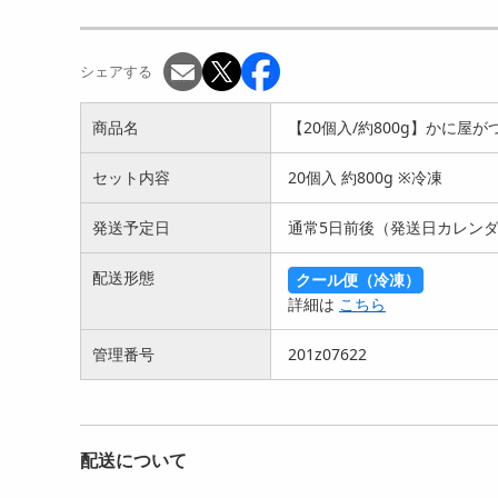
袋】『マグロの...
『マグロのメンチカ...
北海
5354
2465
円
円
シェアする
商品名
【20個入/約800g】かに
セット内容
20個入 約800g ※冷凍
発送予定日
通常5日前後（発送日カレンダ
【5人前(170g×5袋)】元祖
【2人前(170g×2袋)】元祖
配送形態
クール便（冷凍）
金沢カレー「チャン...
金沢カレー「チャン...
詳細は
こちら
3460
2290
円
円
管理番号
201z07622
配送について