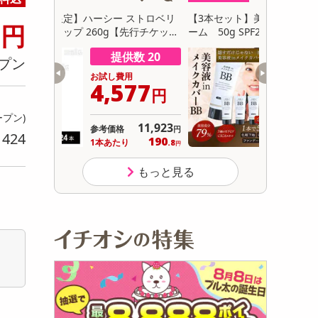
初回トライアル
8
 ストロベリ
【3本セット】美容液inメイクカバーBBクリ
【170g×
円
サ
先行チケット
ーム 50g SPF24 PA++
供数 20
提供数 685
プン
用
お試し費用
577
1,699
円
円
ープン)
11,923
オープン
参考価格
円
424
り
190
566
り
1本あたり
.8
.4
円
円
もっと見る