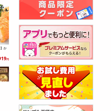
袋】か
.
919
円
)】元