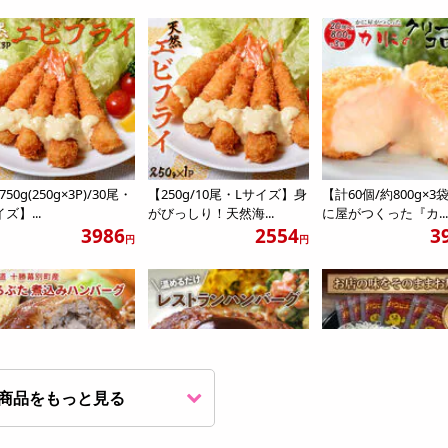
50g(250g×3P)/30尾・
【250g/10尾・Lサイズ】身
【計60個/約800g×3
ズ】...
がびっしり！天然海...
に屋がつくった『カ..
3986
2554
3
円
円
商品をもっと見る
400g/200g×2個入り】
【1食160g×10食セット】レ
【10人前(170g×10袋