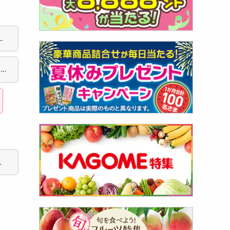
一
ケ』
務