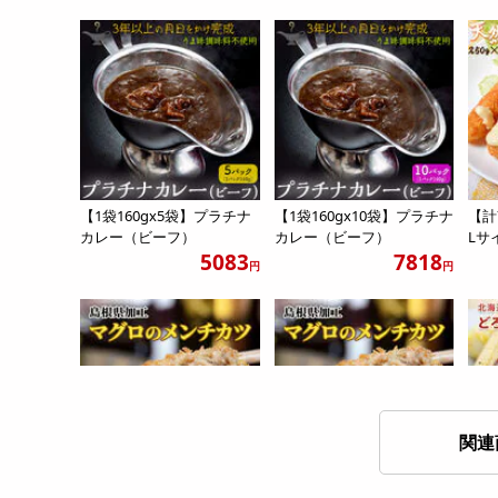
【1袋160gx5袋】プラチナ
【1袋160gx10袋】プラチナ
【計7
カレー（ビーフ）
カレー（ビーフ）
Lサイ
5083
7818
円
円
関連
【計4kg/(40g×20個入)×5
【計800g/40g×20個入】
【計