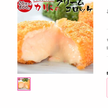
洗剤
ーム（抹茶）宇治
【30個】黄身のしずくバーム（ココア）ほ
【日替
キッチン・日用品
ろ苦さと卵の甘みが絶妙
イズ】
ルパー
ヘアケア・ボディケア
提供数 300
提供数 300
ビューティーケア
試し費用
お試し費用
6,124
16,124
円
円
健康・ダイエット・サプリメント
医薬品・医薬部外品
オープン
オープン
考価格
参考価格
インテリア・家具・収納・寝具
537
537
個あたり
1個あたり
.5
.5
円
円
ファッション
家電
ベビー・キッズ・マタニティ
ペット用品
クーポン・資格・学習
掲載予告