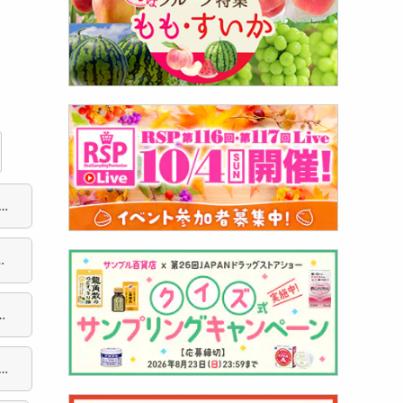
5
ン
シ
肉シ