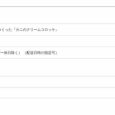
道十勝幕別町...
ストランハンバーグ...
祖金沢カレー「チ...
3237
4485
5
円
円
屋がつくった『カニのクリームコロッケ』
ー休日除く） （配送日時の指定可）