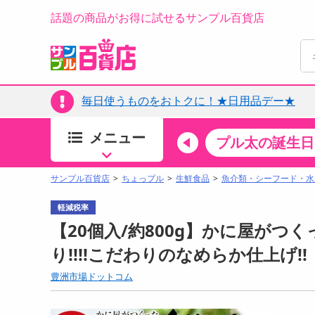
話題の商品がお得に試せるサンプル百貨店
毎日使うものをおトクに！★日用品デー★
メニュー
ちょっプルカテゴリ
キッチン・日用品
食品
プル太の誕生日
すべ
食品・調味料
サンプル百貨店
ちょっプル
生鮮食品
魚介類・シーフード・水
生鮮食品
軽減税率
加工食品
【20個入/約800g】かに屋がつ
お菓子
り!!!!こだわりのなめらか仕上げ!!
アイス・スイーツ
豊洲市場ドットコム
飲料
00分 ～
08月10日08時00分 ～
お酒
ちょっプル
ちょ
0
0
0
0