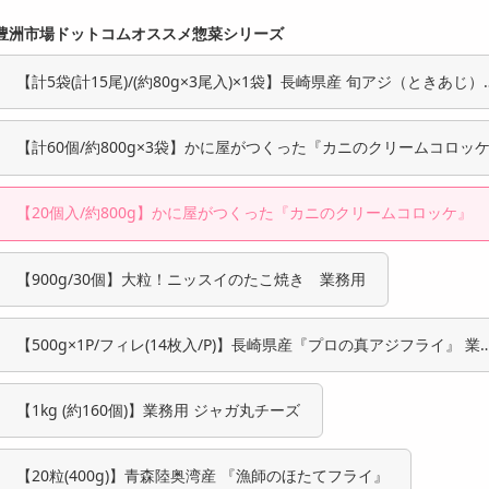
豊洲市場ドットコムオススメ惣菜シリーズ
【計5袋(計15尾)/(約80g×3尾入)×1袋】長崎県産 旬アジ（ときあじ）
夜干し
【計60個/約800g×3袋】かに屋がつくった『カニのクリームコロッ
3袋セット
【20個入/約800g】かに屋がつくった『カニのクリームコロッケ』
【900g/30個】大粒！ニッスイのたこ焼き 業務用
【500g×1P/フィレ(14枚入/P)】長崎県産『プロの真アジフライ』 業
用
【1kg (約160個)】業務用 ジャガ丸チーズ
【20粒(400g)】青森陸奥湾産 『漁師のほたてフライ』