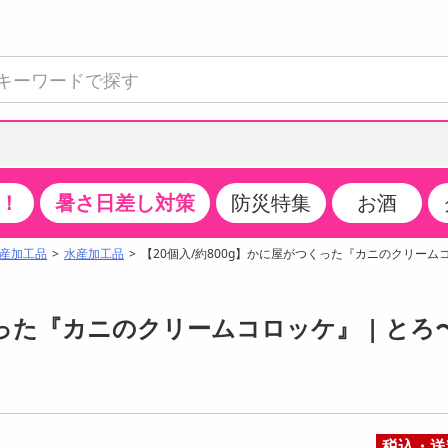
！
暑さ日差し対策
防災特集
お酒
て見る
特設コーナー
食品・調味料
生鮮食品
お菓子
アイス・スイーツ
飲料
お酒
洗剤
キッチン・日用品
健康・ダイエット
医薬品・医薬部外
インテリア・家具
ファッション
家電
ベビー・キッズ・
ペット用品
加工食品
ヘアケア・ボディ
ビューティーケア
特集一覧
産加工品
水産加工品
【20個入/約800g】かに屋がつくった『カニのクリーム
全国うまいもの博
米・雑穀
肉・肉加工品
スナック菓子
アイスクリーム・シャーベット
水・ミネラルウォーター・炭酸水
ビール・発泡酒・新ジャンル
キッチン・台所用洗剤
掃除用具
健康食品・飲料
第二類医薬品
収納用品
トップス
生活家電
ベビーおむつ・トイレ用品
犬用品
カップ麺・乾麺・パスタ
ヘアケア・スタイリング
スキンケア・基礎化粧品
クチコミで選ばれた人気商品
パン・シリアル・コーンフレーク
魚介類・シーフード・水産加工品
クッキー・クラッカー
ケーキ・スイーツ
お茶・紅茶（ソフトドリンク）
ワイン
洗濯用洗剤・柔軟剤・漂白剤
洗濯用品
ダイエット
指定第二類医薬品
寝具・布団
ボトムス
キッチン家電
授乳グッズ
猫用品
インスタント・レトルト・冷凍食品・惣菜
ボディケア
ベースメイク・メイクアップ・ネイル
くった『カニのクリームコロッケ』 | とろ
チーズ・ヨーグルト・乳製品・卵
フルーツ・果物・果物加工品
キャンディ・ガム・タブレット
お菓子・スイーツギフト
コーヒー（ソフトドリンク）
日本酒・焼酎
バス・お風呂用洗剤
トイレ・バス用品
サプリメント
第三類医薬品
マット・カーペット・クッション
シューズ
冷房・暖房器具・空調
食事グッズ
その他 ペット用品
ナチュラル・オーガニックコスメ
ポイント
調味料・ドレッシング・油
野菜・きのこ
せんべい・米菓
果実・野菜・清涼・乳飲料
洋酒・リキュール
トイレ用洗剤
タオル
美容サプリメント・ドリンク
医薬部外品
テーブル・デスク・カウンター
バッグ
美容・健康家電
ベビー用品・雑貨
香水・アロマ
08月09日19時00分 ～
08月09日19時00分
ポイント履歴
缶詰・瓶詰・ジャム・はちみつ
ミールキット
チョコレート
トクホ
果実酒・梅酒
住居用洗剤
日用品
スポーツサプリメント・ドリンク
チェア・ソファ
財布・小物
パソコン・プリンター・パソコン周辺機器
家具・寝具
っプル
ちょっプル
ちょっプルポイントとは？
0
0
税込・送