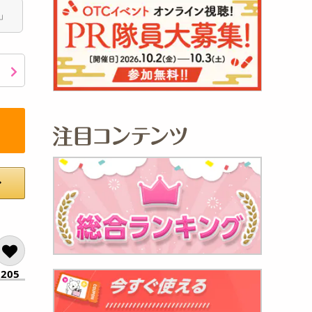
チ」
205