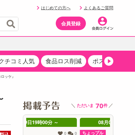
はじめての方へ
よくあるご質問
会員登録
クチコミ人気
食品ロス削減
ポストにお届け
イベント
・サプリメント
品
・収納・寝具
マタニティ
ケア
イベント最新情報（RSPほか）
コロッケ』
その他 食品
製菓・製パン材料
飲料ギフト
生活雑貨
メンズ
AV機器
クーポン
その他 お菓子・スイーツ
その他 飲料
スポーツ・アウトドア用品
ベビー・キッズ
その他 家電
〜
商品限定クーポン
70
＼
／
ただいま
件
介護用品
レッグウェア
その他 キッチン・日用品
その他 ファッション
サンプリング
 ～
08月09日20時00分 ～
0
抽選サンプル
ちょっプル
ちょっプ
0
0
0
0
料込