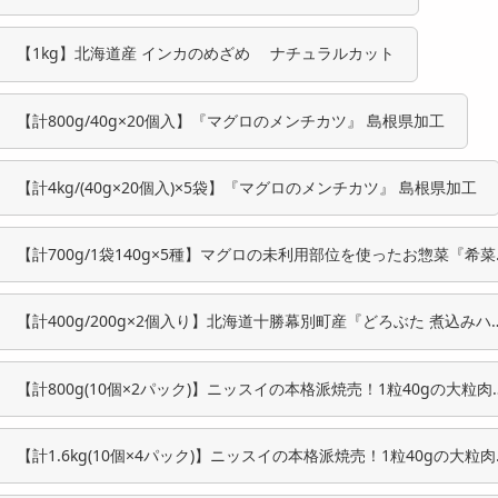
【1kg】北海道産 インカのめざめ ナチュラルカット
【計800g/40g×20個入】『マグロのメンチカツ』 島根県加工
【計4kg/(40g×20個入)×5袋】『マグロのメンチカツ』 島根県加工
【計700g/1袋140g×5種】マグロの未利用部位を使ったお惣菜『希菜
種セット』
【計400g/200g×2個入り】北海道十勝幕別町産『どろぶた 煮込みハ
バーグ』
【計800g(10個×2パック)】ニッスイの本格派焼売！1粒40gの大粒肉
ューマイ
【計1.6kg(10個×4パック)】ニッスイの本格派焼売！1粒40gの大粒
ューマイ