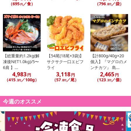
（695
／食）
（796
／袋）
・賞味期限：パッケージに記載。目安として出荷日より1か月
円
.8円
・原産国（最終加工地）：日本
・原材料/材質/素材：野菜〔キャベツ(国産)、ねぎ〕、小麦粉、た
こ、植物油脂、全卵、揚げ玉、ショートニング、紅しょうが、砂
糖、こんぶエキス、食塩、米粉、かつお節粉末、でん粉、かつおエ
キス、デキストリン、乳たん白、 たん白加水分解物、加工油脂/加
工でん粉、調味料(アミノ酸等)、増粘剤(キサンタン)、 ベーキングパ
ウダー、紅麹色素、炭酸Na、(一部に小麦・卵・乳成分・大豆を含
【総重量約1.2kg(解
【54尾(18尾×3袋)】
【計800g/40g×20
む)
凍後NET1.0kg)/5〜
サクサク一口エビフ
個入】『マグロのメ
・アレルギー表示：小麦・卵・乳成分・大豆
6肩 】...
ライ
ンチカツ』 島...
4,983
3,118
2,465
円
円
円
（415
／100g）
（57
／尾）
（123
／個）
注意事項
.3円
.8円
.3円
【賞味・消費期限のある商品について】
今週のオススメ
商品到着時点でのお日持ち期間は、配送日数などにより異なります
のでご了承ください。
【キャンセルについて】
※お申込み後のキャンセルはお受けできません。