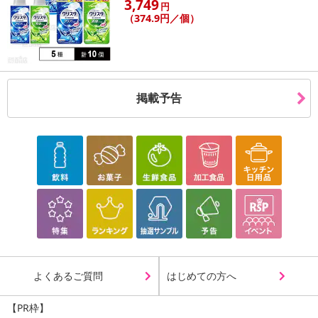
3,749
円
【配送伝票番号について】
（374.9円／個）
※配送形態がメール便の商品については、商品の発送完了後、配送
伝票番号がマイページに表示されない場合もございます。
【配送日時の指定について】
掲載予告
※配送日時の指定が可能な商品の場合、商品によってご指定できる
配送日、配送時間が異なる可能性がございます。
カート機能をご利用の場合は、配送日時指定をご利用いただけませ
ん。
発送日カレンダー
よくあるご質問
はじめての方へ
【PR枠】