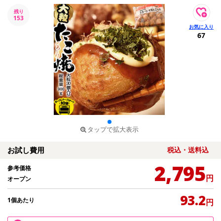
残り
153
67
タップで拡大表示
お試し費用
税込・送料込
2,795
参考価格
円
オープン
93.2
1個あたり
円