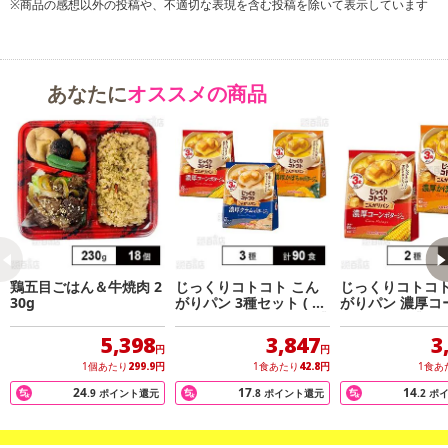
※商品の感想以外の投稿や、不適切な表現を含む投稿を除いて表示しています
あなたに
オススメの商品
鶏五目ごはん＆牛焼肉 2
じっくりコトコト こん
じっくりコトコト
30g
がりパン 3種セット ( 濃
がりパン 濃厚コ
厚コーンポタージュ / 濃
タージュ / 濃厚
厚かぼちゃポタージュ /
ポタージュ
5,398
3,847
3
濃厚クラムポタージュ )
円
円
1個あたり
299.9
円
1食あたり
42.8
円
1食あ
24
17
14
.9
ポイント還元
.8
ポイント還元
.2
ポ