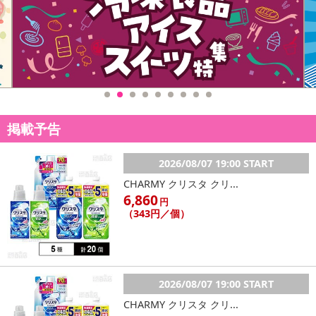
記載されている内容を必ずご確認いただき、お届けする商品セット
にご納得いただきましたうえでお申し込みください。
※パッケージ変更や商品リニューアル（成分など含む）等により、
参考の掲載画像や画像内のバーコードなど、お届け商品と多少異な
る場合がございます。
また、[新たな加工食品の原料原産地表示制度]の経過措置期間の終
了により、商品詳細内に記載の原産国・原材料の表記が旧表記の場
合がございます。
掲載予告
あらかじめご了承いただいた上でお申込みください。なお、本理由
によるお申込み後のキャンセル・返品交換は対応いたしかねます。
2026/08/07 19:00 START
CHARMY クリスタ クリ...
【お支払いについて】
6,860
※送料はお試し費用に含まれております。
円
（343円／個）
※d払い、PayPay、au PAY、au PAY（auかんたん決済）、ソフトバ
ンクまとめて支払い、楽天ペイ、メルペイ、AEON Pay、Amazon
Payでお支払いの場合、決済のため外部サイトへ遷移します。
※予約商品は決済手段ごとに定められた決済期限日にお支払いを完
了することがございます。ご了承いただいたうえでお申し込みくだ
2026/08/07 19:00 START
さい。
CHARMY クリスタ クリ...