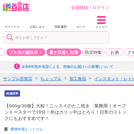
会員登録
ログイン
マイページ
お気に入り
閲覧履歴
カート
メニュー
品
プル太の誕生日！
暑さ日差し対策
防災特集
お酒
ク
令和8年熊本地震による、荷物のお届けへの影響について
サンプル百貨店
ちょっプル
加工食品
インスタント・レト
軽減税率
【900g/30個】大粒！ニッスイのたこ焼き 業務用 | オーブ
ントースターで10分！外はカリッ中はとろり！日常のストッ
クにもおすすめです！
豊洲市場ドットコム