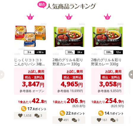
じっくりコトコト
2種のグリル＆彩り
2種のグリル＆彩り
k
こんがりパン 3種セ
野菜カレー 330g
野菜カレー 330g
ット ( 濃厚コーンポ
お試し費用
お試し費用
お試し費用
タージュ / 濃厚かぼ
ちゃポタージュ / 濃
税込・送料込
税込・送料込
税込・送料込
厚クラムポタージュ
3,847
4,965
3,058
円
円
円
)
参考価格
オープン
参考価格
19,699
円
参考価格
9,850
円
42
206
254
.8
.9
.9
1食あたり
円
1袋あたり
円
1袋あたり
円
1
(820
.8
円)
(820
.9
円)
17
.8ポイント
22
14
.9ポイント
.1ポイント
1,658
3
491
0
161
0