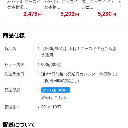
パック)】ニッスイ
パック)】ニッスイ
袋】ニッスイ イカ
単♪
の本格派...
の本格...
がゴ...
うど
2,478
3,202
5,230
円
円
円
商品仕様
商品名
【900g/30個】大粒！ニッスイのたこ焼き
業務用
セット内容
900g(30個)
発送予定日
通常5日前後（発送日カレンダー休日除く）
（配送日時の指定可）
配送形態
クール便（冷凍）
詳細は
こちら
管理番号
201z11937
配送について