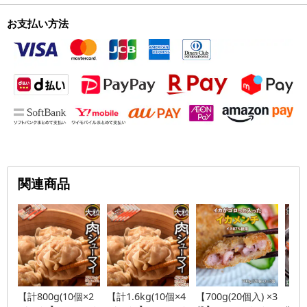
お支払い方法
関連商品
【計800g(10個×2
【計1.6kg(10個×4
【700g(20個入) ×3
【3