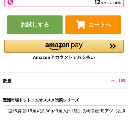
12
.9
ポイント還元
お試しする
カートへ
数量
153
残り
豊洲市場ドットコムオススメ惣菜シリーズ
【計5袋(計15尾)/(約80g×3尾入)×1袋】長崎県産 旬アジ（