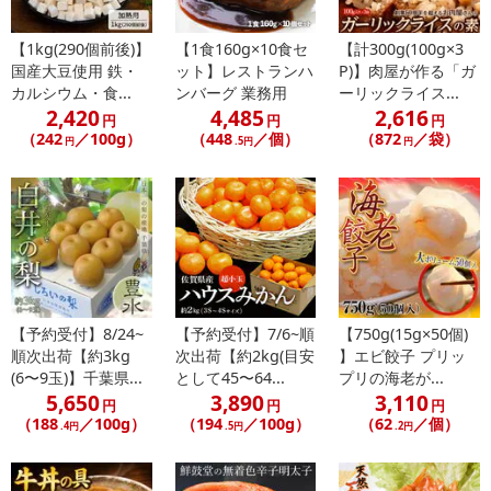
【1kg(290個前後)】
【1食160g×10食セ
【計300g(100g×3
国産大豆使用 鉄・
ット】レストランハ
P)】肉屋が作る「ガ
カルシウム・食...
ンバーグ 業務用
ーリックライス...
2,420
4,485
2,616
円
円
円
（242
／100g）
（448
／個）
（872
／袋）
円
.5円
円
【予約受付】8/24~
【予約受付】7/6~順
【750g(15g×50個)
順次出荷【約3kg
次出荷【約2kg(目安
】エビ餃子 プリッ
(6〜9玉)】千葉県...
として45〜64...
プリの海老が...
5,650
3,890
3,110
円
円
円
（188
／100g）
（194
／100g）
（62
／個）
.4円
.5円
.2円