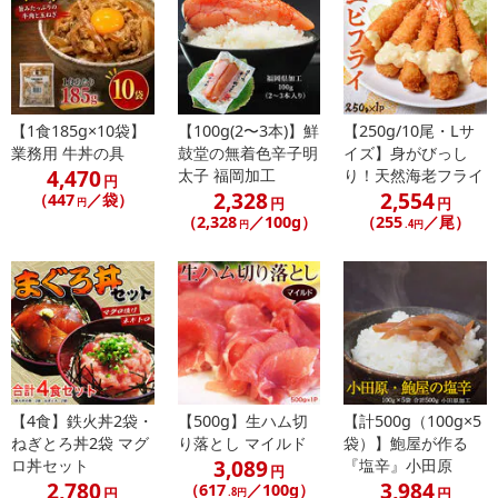
【1食185g×10袋】
【100g(2〜3本)】鮮
【250g/10尾・Lサ
業務用 牛丼の具
鼓堂の無着色辛子明
イズ】身がびっし
4,470
太子 福岡加工
り！天然海老フライ
円
2,328
2,554
（447
／袋）
円
円
円
（2,328
／100g）
（255
／尾）
円
.4円
【4食】鉄火丼2袋・
【500g】生ハム切
【計500g（100g×5
ねぎとろ丼2袋 マグ
り落とし マイルド
袋）】鮑屋が作る
3,089
ロ丼セット
『塩辛』小田原
円
2,780
3,984
（617
／100g）
円
円
.8円