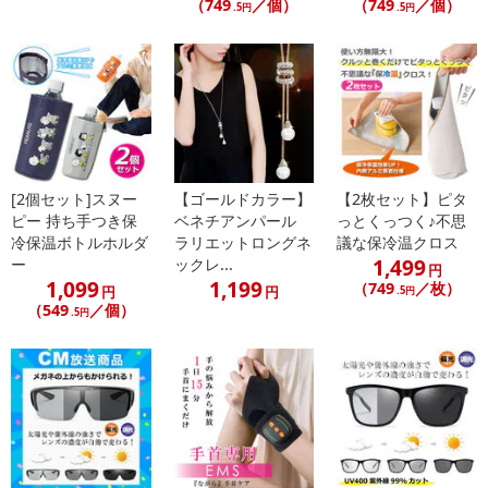
（749
／個）
（749
／個）
.5円
.5円
休業日
[2個セット]スヌー
【ゴールドカラー】
【2枚セット】ピタ
ピー 持ち手つき保
ベネチアンパール
っとくっつく♪不思
冷保温ボトルホルダ
ラリエットロングネ
議な保冷温クロス
■
その他共通および商品カテゴリー別注意事項（※必ずご確認くだ
1,499
ー
ックレ...
円
さい）
1,099
1,199
（749
／枚）
円
円
.5円
（549
／個）
.5円
こちらの情報は
2026年07月09日
時点での情報となります。