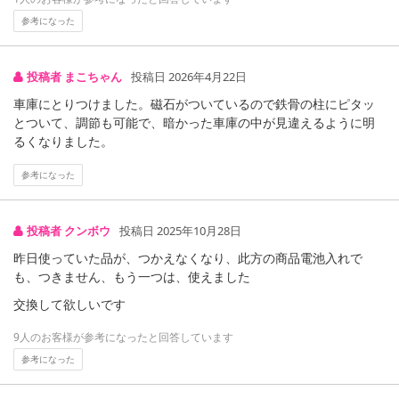
参考になった
投稿者 まこちゃん
投稿日 2026年4月22日
車庫にとりつけました。磁石がついているので鉄骨の柱にピタッ
とついて、調節も可能で、暗かった車庫の中が見違えるように明
るくなりました。
参考になった
投稿者 クンボウ
投稿日 2025年10月28日
昨日使っていた品が、つかえなくなり、此方の商品電池入れで
も、つきません、もう一つは、使えました
人の気配で自動で点灯！
簡単設置！配線不要！防犯対策・節電に！
交換して欲しいです
玄関・駐車スペース・軒先など色々な所でお役立ち♪
9人のお客様が参考になったと回答しています
マグネットバーを取り外せば、災害時の懐中電灯代わりにも活躍し
ます。
参考になった