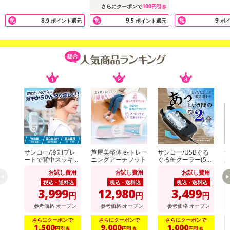
100
さらにクーポンで
円引き
駐車スペースや、納戸、廊下、軒先、お庭や玄関先など…
様々な場所でお役立てください♪
8
9
9
.9
ポイント還元
.5
ポイント還元
ポ
・原産国（最終加工地）：中国
・原材料/材質/素材：ABS・他
・商品サイズ：約19×3×1.6cm
・その他商品仕様：
使用電池：単4電池4本使用(別売り)
付属品：本体・両面テープ付きマグネットバー
・注意事項：
簡易包装での発送となります。
入荷の都合により仕様が変わる場合がございます
海外からの輸入品のため、箱にキズやへこみ、汚れが生じる場合
サンコー/冷却プレ
芦屋美整体 e-トレー
サンコー/USBぐる
サ
ートで背中スッキリ
ニングアーチフット
ぐる缶クーラー(500
がございます。予めご了承ください。
涼しい「セナクー
ml缶/小瓶対応)/GRK
商品はモニターによって色合いが異なって見える場合があります
お試し費用
お試し費用
お試し費用
ル」 (冷却プレート
N25CBK
2
&送風のW冷却/吸気
の
税込・送料込
税込・送料込
税込・送料込
防水ではございいません。
口/男女兼用)/SENA
重
3,999
12,980
3,499
円
円
円
CLSWH
H
参考価格
オープン
参考価格
オープン
参考価格
オープン
注意事項
さらにクーポンで
さらにクーポンで
さらにクーポンで
1,500
9,000
1,000
円引き
円引き
円引き