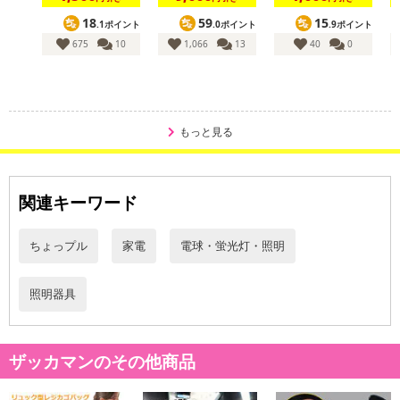
【賞味・消費期限のある商品について】
18
59
15
.1ポイント
.0ポイント
.9ポイント
商品到着時点でのお日持ち期間は、配送日数などにより異なります
675
10
1,066
13
40
0
のでご了承ください。
【キャンセルについて】
※お申込み後のキャンセルはお受けできません。
もっと見る
記載されている内容を必ずご確認いただき、お届けする商品セット
にご納得いただきましたうえでお申し込みください。
※パッケージ変更や商品リニューアル（成分など含む）等により、
参考の掲載画像や画像内のバーコードなど、お届け商品と多少異な
関連キーワード
る場合がございます。
また、[新たな加工食品の原料原産地表示制度]の経過措置期間の終
ちょっプル
家電
電球・蛍光灯・照明
了により、商品詳細内に記載の原産国・原材料の表記が旧表記の場
合がございます。
照明器具
あらかじめご了承いただいた上でお申込みください。なお、本理由
によるお申込み後のキャンセル・返品交換は対応いたしかねます。
ザッカマンのその他商品
【お支払いについて】
※送料はお試し費用に含まれております。
※d払い、PayPay、au PAY、au PAY（auかんたん決済）、ソフトバ