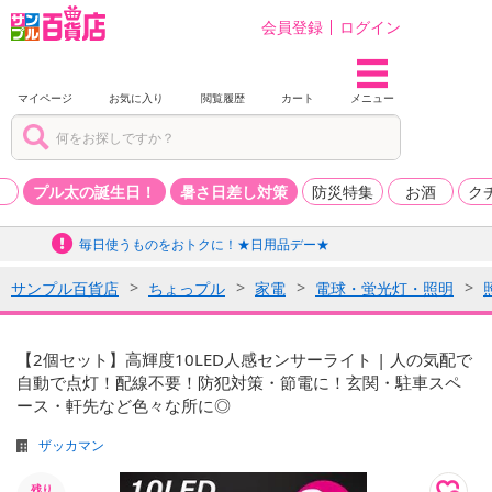
会員登録
ログイン
マイページ
お気に入り
閲覧履歴
カート
メニュー
品
プル太の誕生日！
暑さ日差し対策
防災特集
お酒
ク
毎日使うものをおトクに！★日用品デー★
サンプル百貨店
ちょっプル
家電
電球・蛍光灯・照明
【2個セット】高輝度10LED人感センサーライト | 人の気配で
自動で点灯！配線不要！防犯対策・節電に！玄関・駐車スペ
ース・軒先など色々な所に◎
ザッカマン
残り