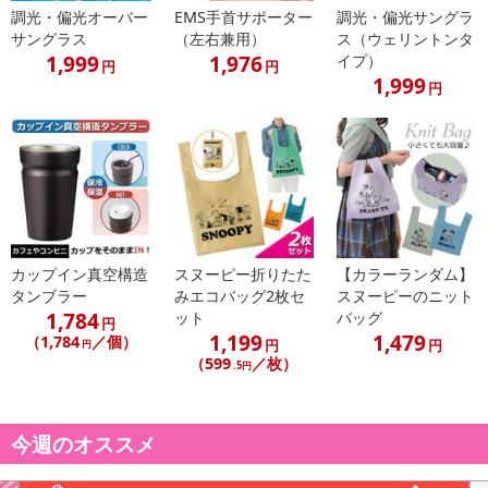
調光・偏光オーバー
EMS手首サポーター
調光・偏光サングラ
サングラス
（左右兼用）
ス（ウェリントンタ
1,999
1,976
イプ）
円
円
1,999
円
カップイン真空構造
スヌーピー折りたた
【カラーランダム】
タンブラー
みエコバッグ2枚セ
スヌーピーのニット
1,784
ット
バッグ
円
1,199
1,479
（1,784
／個）
円
円
円
（599
／枚）
.5円
今週のオススメ