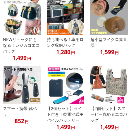
ンクまとめて支払い、楽天ペイ、メルペイ、AEON Pay、Amazon
Payでお支払いの場合、決済のため外部サイトへ遷移します。
※予約商品は決済手段ごとに定められた決済期限日にお支払いを完
了することがございます。ご了承いただいたうえでお申し込みくだ
さい。
NEWリュックにも
持ち運べる！車用ロ
超小型マイクロ集音
なる！レジカゴエコ
ング収納バッグ
器
【配送伝票番号について】
1,280
1,599
バッグ
円
円
※配送形態がメール便の商品については、商品の発送完了後、配送
1,499
円
伝票番号がマイページに表示されない場合もございます。
【配送日時の指定について】
※配送日時の指定が可能な商品の場合、商品によってご指定できる
配送日、配送時間が異なる可能性がございます。
カート機能をご利用の場合は、配送日時指定をご利用いただけませ
ん。
スマート携帯 靴ベ
【2個セット】ライ
【2個セット】スヌ
ラ
ト付き！乾電池式モ
ーピー丸めるエコバ
発送日カレンダー
852
バイルバッテリー
ッグ
円
1,499
1,499
円
円