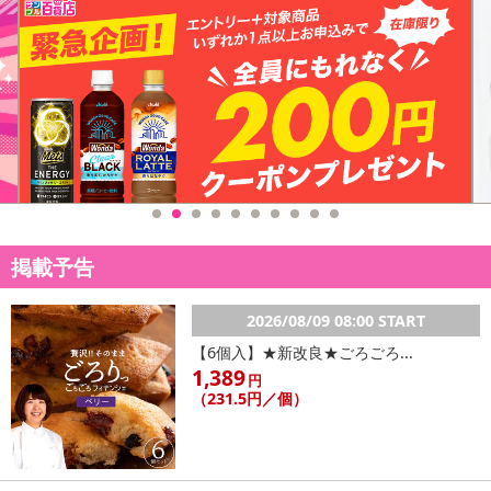
掲載予告
2026/08/09 08:00 START
【6個入】★新改良★ごろごろ...
1,389
円
（231.5円／個）