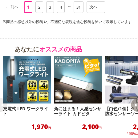
■人の気配で自動で点灯・消灯するLEDセンサーライト
...
← 前へ
次へ →
1
2
3
4
31
・10灯LEDで驚きの明るさ！
・駐車スペースや、納戸、廊下、軒先、お庭や玄関先など、色々な
※商品の感想以外の投稿や、不適切な表現を含む投稿を除いて表示しています
所で役立ちます！
・取り付け簡単！両面テープとマグネットでどこでも設置OK！
LEDなので火災の心配も ありません。災害時の明りとしても活躍し
ます！
あなたに
オススメの商品
物置や車庫での作業に照明がほしい…
停電時など災害時の明かりが心配…
そんなときに大活躍の、人の気配で点灯するLEDセンサーライトで
す！
◎10灯LEDなので明るく防犯にもおすすめ！
◎取り付け簡単で場所も取りません。
◎LEDなので火災の心配もナシ！
充電式 LED ワークライ
角にはまる！人感センサ
【白色/1個】ク
ト
ーライト カドピタ
防水センサーソー
◎色んな場所に設置可能。
EDライト
◎マグネットバーを取り外せば、災害時の懐中電灯代わりにも活躍
1,970
2,100
2
円
円
します。
1個あ