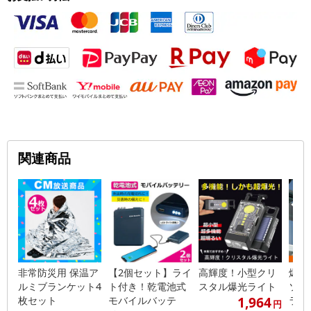
関連商品
非常防災用 保温ア
【2個セット】ライ
高輝度！小型クリ
爆光
ルミブランケット4
ト付き！乾電池式
スタル爆光ライト
ソー
1,964
枚セット
モバイルバッテ
ライ
円