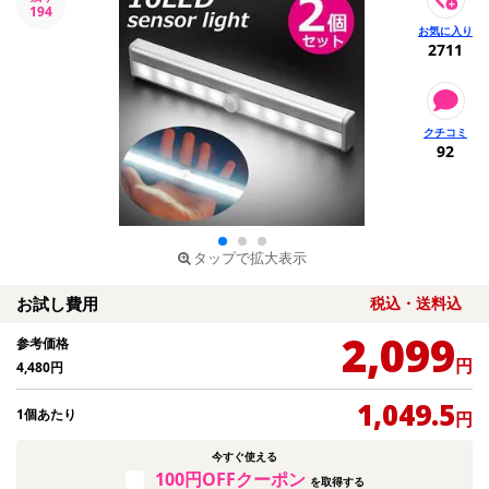
194
2711
92
タップで拡大表示
お試し費用
税込・送料込
2,099
参考価格
円
4,480
円
1,049.5
1個あたり
円
今すぐ使える
100円OFFクーポン
を取得する