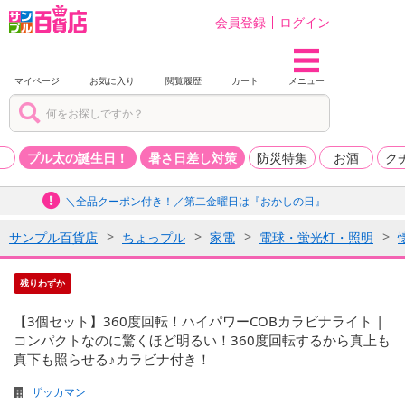
会員登録
ログイン
マイページ
お気に入り
閲覧履歴
カート
メニュー
品
プル太の誕生日！
暑さ日差し対策
防災特集
お酒
ク
＼全品クーポン付き！／第二金曜日は『おかしの日』
サンプル百貨店
ちょっプル
家電
電球・蛍光灯・照明
残りわずか
【3個セット】360度回転！ハイパワーCOBカラビナライト |
コンパクトなのに驚くほど明るい！360度回転するから真上も
真下も照らせる♪カラビナ付き！
ザッカマン