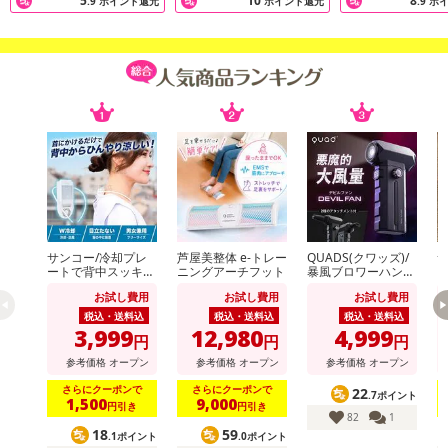
5
10
8
.9
ポイント還元
ポイント還元
.9
ポ
サンコー/冷却プレ
芦屋美整体 e-トレー
QUADS(クワッズ)/
サ
ートで背中スッキリ
ニングアーチフット
暴風ブロワーハンデ
ぐ
涼しい「セナクー
ィファン「デビルフ
m
お試し費用
お試し費用
お試し費用
ル」 (冷却プレート
ァン」(100段階+デ
N
&送風のW冷却/吸気
ビルモード/2種アタ
税込・送料込
税込・送料込
税込・送料込
口/男女兼用)/SENA
ッチメント付/LEDラ
3,999
12,980
4,999
円
円
円
CLSWH
イト搭載/タイプC充
電対応)/QS691BK
参考価格
オープン
参考価格
オープン
参考価格
オープン
さらにクーポンで
さらにクーポンで
22
.7ポイント
1,500
9,000
円引き
円引き
82
1
18
59
.1ポイント
.0ポイント