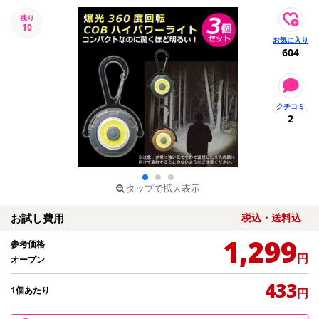
残り
10
604
2
タップで拡大表示
お試し費用
税込・送料込
1,299
参考価格
円
オープン
433
1個あたり
円