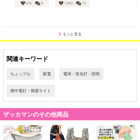
676
9
1,063
13
もっと見る
高輝度COB LEDチップを6個搭載！
コンパクトなのに驚くほど明るい！
8段階の固定箇所で360度回転するから真上も真下も照らせる♪
点灯パターンは3種類、点滅もOK
関連キーワード
◎カラビナ付きで取り付け簡単、アウトドアや夜間の散歩、防犯・
防災用にも大活躍♪
ちょっプル
家電
電球・蛍光灯・照明
☆POINT☆
懐中電灯・簡易ライト
「COB LED」とはLEDの種類の1つで広い発光面が特徴。
コンパクトなのにハイパワーで広く照らせる！
光源面は360度回転OK♪固定箇所は8段階
ザッカマンのその他商品
カラビナ付きだからバッグはもちろんフックやベルトループにも
キャンプや夜釣り、塾帰りの子供のバッグ、ペットの散歩などに
※※注意：非常に強い光ですので直視したり、人の顔に向けて直射