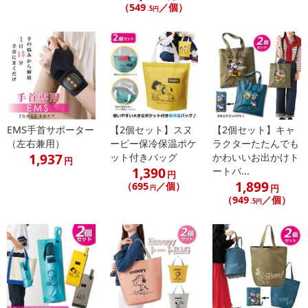
（549
／個）
.5円
・商品サイズ：85×51×16mm
・注意事項：
簡易包装での発送となります。
光源を直視しないでください。とても強力な光のため目を激しく
傷める可能性があります。大変危険です。
デザインは予告なく変更する場合がございます。
商品は、モニターによって色合いが異なって見える場合がありま
EMS手首サポーター
【2個セット】スヌ
【2個セット】キャ
す。
（左右兼用）
ーピー保冷保温ポケ
ラクターたたんでも
1,937
ット付きバッグ
かわいいお出かけト
円
1,390
ートバ...
円
注意事項
1,899
（695
／個）
円
円
（949
／個）
.5円
【賞味・消費期限のある商品について】
商品到着時点でのお日持ち期間は、配送日数などにより異なります
のでご了承ください。
【キャンセルについて】
※お申込み後のキャンセルはお受けできません。
記載されている内容を必ずご確認いただき、お届けする商品セット