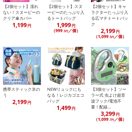
にご納得いただきましたうえでお申し込みください。
【2個セット】濡れ
【2個セット】スヌ
【2個セット】キャ
※パッケージ変更や商品リニューアル(成分など含む)等により、参考
ない！スヌーピーの
ーピーのたっぷり入
ラクターたっぷり入
クリア傘カバー
るトートバッグ
る広マチトートバッ
の掲載画像や画像内のバーコードなど、お届け商品と多少異なる場
1,199
1,999
ク
合がございます。
円
円
2,199
（999
／個）
円
また、[新たな加工食品の原料原産地表示制度]の経過措置期間の終
.5円
（1,099
／個）
.5円
了により、商品詳細内に記載の原産国・原材料の表記が旧表記の場
合がございます。
あらかじめご了承いただいた上でお申込みください。なお、本理由
によるお申込み後のキャンセル・返品交換は対応いたしかねます。
【お支払いについて】
※送料はお試し費用に含まれております。
※d払い、PayPay、au PAY、au PAY（auかんたん決済）、ソフトバ
携帯スティック氷の
NEWリュックにも
【3個セット】ソー
ンクまとめて支払い、楽天ペイ、メルペイ、AEON Pay、Amazon
う
なる！レジカゴエコ
ラー式 虫よけ超音
Payでお支払いの場合、決済のため外部サイトへ遷移します。
2,199
バッグ
波フック/電池不
円
※予約商品は決済手段ごとに定められた決済期限日にお支払いを完
1,499
要！配線...
円
3,299
了することがございます。ご了承いただいたうえでお申し込みくだ
円
（1,099
／個）
さい。
.7円