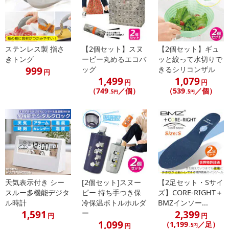
することのないようにご注意ください※※
夜間照明、現場工事、緊急照明、キャンプ、アウトドア、車中泊、
BBQ、地震、停電対策にも◎
ステンレス製 指さ
【2個セット】スヌ
【2個セット】ギュ
きトング
ーピー丸めるエコバ
ッと絞って水切りで
COB(チップオンボード)とは
999
ッグ
きるシリコンザル
円
従来のLEDに比べ基盤に直接広範囲に発光体を設置した進化したLE
1,499
1,079
円
円
Dライトです。
（749
／個）
（539
／個）
.5円
.5円
従来の物より多くのLEDチップを配置できるため、その分明るいの
が特徴です。
■仕様
材質：ABS・PP
色：グリーン・グレー・イエロー（各1個。計3個）
電源：ボタン電池
天気表示付き シー
[2個セット]スヌー
【2足セット・Sサイ
スルー多機能デジタ
ピー 持ち手つき保
ズ】CORE-RIGHT＋
光源：COB（6LED)
ル時計
冷保温ボトルホルダ
BMZインソー...
ライトモード：3種（強・弱・フラッシュ）
1,591
2,399
ー
円
円
本体サイズ：85×51×16mm
1,099
（1,199
／足）
円
.5円