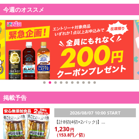
【配送伝票番号について】
今週のオススメ
※配送形態がメール便の商品については、商品の発送完了後、配送
伝票番号がマイページに表示されない場合もございます。
【配送日時の指定について】
※配送日時の指定が可能な商品の場合、商品によってご指定できる
配送日、配送時間が異なる可能性がございます。
カート機能をご利用の場合は、配送日時指定をご利用いただけませ
ん。
発送日カレンダー
掲載予告
2026/08/07 10:00 START
【計8切(4切×2パック)】...
1,230
円
（153.8円／切）