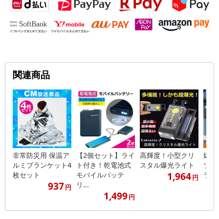
関連商品
非常防災用 保温ア
【2個セット】ライ
高輝度！小型クリ
爆光
ルミブランケット4
ト付き！乾電池式
スタル爆光ライト
ソー
1,964
枚セット
モバイルバッテ
ライ
円
937
リ...
円
1,499
円