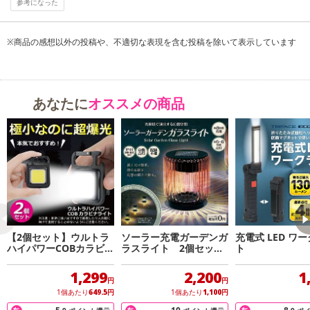
参考になった
※商品の感想以外の投稿や、不適切な表現を含む投稿を除いて表示しています
あなたに
オススメの商品
【2個セット】ウルトラ
ソーラー充電ガーデンガ
充電式 LED ワ
ハイパワーCOBカラビナ
ラスライト 2個セッ
ト
ライト
ト グレー
1,299
2,200
1
円
円
1個あたり
649.5
円
1個あたり
1,100
円