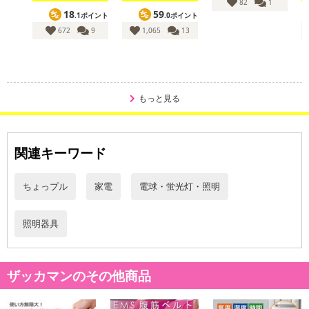
82
1
18
59
.1ポイント
.0ポイント
672
9
1,065
13
もっと見る
関連キーワード
ちょっプル
家電
電球・蛍光灯・照明
照明器具
ザッカマンのその他商品