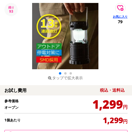
残り
93
79
タップで拡大表示
お試し費用
税込・送料込
1,299
参考価格
円
オープン
1,299
1個あたり
円