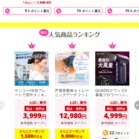
1個あたり
1,049.5
円
9
10
10
.5
ポイント還元
ポイント還元
.9
ポ
サンコー/冷却プレ
芦屋美整体 e-トレー
QUADS(クワッズ)/
Q
ートで背中スッキリ
ニングアーチフット
暴風ブロワーハンデ
排
涼しい「セナクー
ィファン「デビルフ
ル
お試し費用
お試し費用
お試し費用
ル」 (冷却プレート
ァン」(100段階+デ
&送風のW冷却/吸気
ビルモード/2種アタ
載
税込・送料込
税込・送料込
税込・送料込
口/男女兼用)/SENA
ッチメント付/LEDラ
事
3,999
12,980
4,999
円
円
円
CLSWH
イト搭載/タイプC充
電対応)/QS691BK
参考価格
オープン
参考価格
オープン
参考価格
オープン
さらにクーポンで
さらにクーポンで
22
.7ポイント
1,500
9,000
円引き
円引き