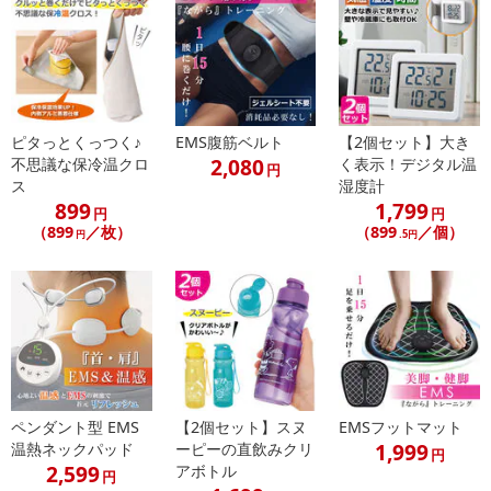
SMD採用！驚きの明るさと長時間点灯を実現！
360℃しっかり明るい爆光LEDランタンライト！
アウトドアはもちろん、停電時や防災用にも◎
スライドして点灯！使わない時はコンパクトに収納♪
ピタっとくっつく♪
EMS腹筋ベルト
【2個セット】大き
2,080
不思議な保冷温クロ
く表示！デジタル温
円
ス
湿度計
※※とても強い光ですので、直接覗き込んだりしないでください※※
899
1,799
円
円
（899
／枚）
（899
／個）
円
.5円
仕様
商品サイズ：使用時/69×140mm、収納時/69×96mm
材質：PS
電源：単四乾電池3本使用(別売り)
備考：SMD式
・商品サイズ：使用時/69×140mm、収納時/69×96mm
ペンダント型 EMS
【2個セット】スヌ
EMSフットマット
1,999
注意事項
温熱ネックパッド
ーピーの直飲みクリ
円
2,599
アボトル
円