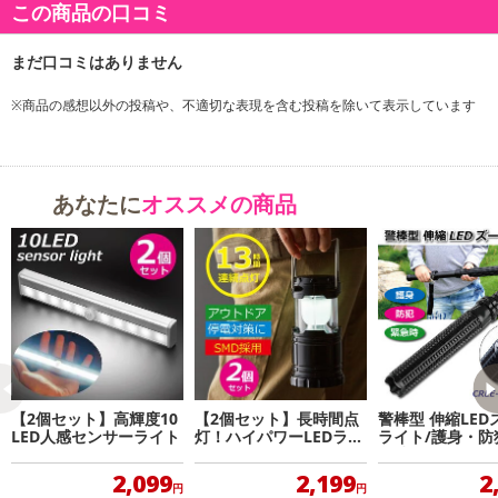
この商品の口コミ
※商品の感想以外の投稿や、不適切な表現を含む投稿を除いて表示しています
あなたに
オススメの商品
【2個セット】高輝度10
【2個セット】長時間点
警棒型 伸縮LED
LED人感センサーライト
灯！ハイパワーLEDラン
ライト/護身・防
タンライト
急時に！
2,099
2,199
2
円
円