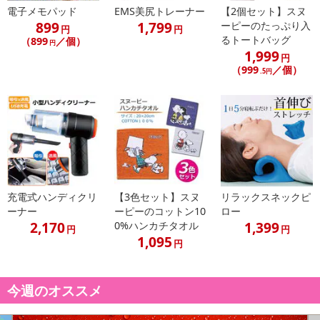
電子メモパッド
EMS美尻トレーナー
【2個セット】スヌ
ンクまとめて支払い、楽天ペイ、メルペイ、AEON Pay、Amazon
899
1,799
ーピーのたっぷり入
円
円
Payでお支払いの場合、決済のため外部サイトへ遷移します。
るトートバッグ
（899
／個）
円
※予約商品は決済手段ごとに定められた決済期限日にお支払いを完
1,999
円
了することがございます。ご了承いただいたうえでお申し込みくだ
（999
／個）
.5円
さい。
【配送伝票番号について】
※配送形態がメール便の商品については、商品の発送完了後、配送
伝票番号がマイページに表示されない場合もございます。
【配送日時の指定について】
※配送日時の指定が可能な商品の場合、商品によってご指定できる
充電式ハンディクリ
【3色セット】スヌ
リラックスネックピ
配送日、配送時間が異なる可能性がございます。
ーナー
ーピーのコットン10
ロー
2,170
1,399
0%ハンカチタオル
カート機能をご利用の場合は、配送日時指定をご利用いただけませ
円
円
1,095
ん。
円
発送日カレンダー
今週のオススメ