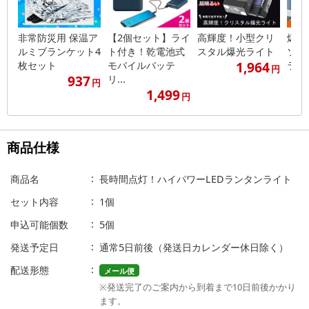
非常防災用 保温ア
【2個セット】ライ
高輝度！小型クリ
爆光
ルミブランケット4
ト付き！乾電池式
スタル爆光ライト
ソー
1,964
枚セット
モバイルバッテ
ライ
円
937
リ...
円
1,499
円
商品仕様
商品名
長時間点灯！ハイパワーLEDランタンライト
セット内容
1個
申込可能個数
5個
発送予定日
通常5日前後（発送日カレンダー休日除く）
配送形態
メール便
※発送完了のご案内から到着まで10日前後かかり
ます。