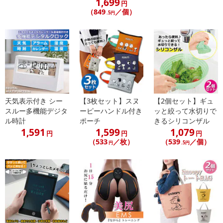
1,699
【賞味・消費期限のある商品について】
円
（849
／個）
.5円
商品到着時点でのお日持ち期間は、配送日数などにより異なります
のでご了承ください。
【キャンセルについて】
※お申込み後のキャンセルはお受けできません。
記載されている内容を必ずご確認いただき、お届けする商品セット
にご納得いただきましたうえでお申し込みください。
※パッケージ変更や商品リニューアル（成分など含む）等により、
天気表示付き シー
【3枚セット】スヌ
【2個セット】ギュ
参考の掲載画像や画像内のバーコードなど、お届け商品と多少異な
スルー多機能デジタ
ーピーハンドル付き
ッと絞って水切りで
る場合がございます。
ル時計
ポーチ
きるシリコンザル
また、[新たな加工食品の原料原産地表示制度]の経過措置期間の終
1,591
1,599
1,079
円
円
円
了により、商品詳細内に記載の原産国・原材料の表記が旧表記の場
（533
／枚）
（539
／個）
円
.5円
合がございます。
あらかじめご了承いただいた上でお申込みください。なお、本理由
によるお申込み後のキャンセル・返品交換は対応いたしかねます。
【お支払いについて】
※送料はお試し費用に含まれております。
※d払い、PayPay、au PAY、au PAY（auかんたん決済）、ソフトバ