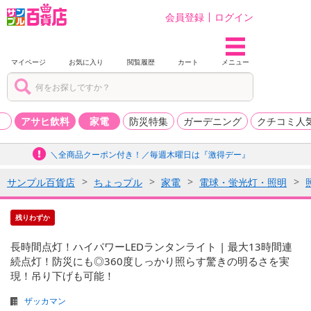
会員登録
ログイン
マイページ
お気に入り
閲覧履歴
カート
メニュー
品
アサヒ飲料
家電
防災特集
ガーデニング
クチコミ人
＼全商品クーポン付き！／毎週木曜日は『激得デー』
サンプル百貨店
ちょっプル
家電
電球・蛍光灯・照明
残りわずか
長時間点灯！ハイパワーLEDランタンライト | 最大13時間連
続点灯！防災にも◎360度しっかり照らす驚きの明るさを実
現！吊り下げも可能！
ザッカマン