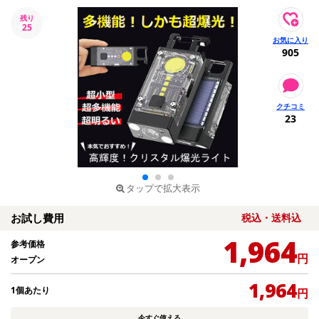
残り
25
905
23
タップで拡大表示
お試し費用
税込・送料込
1,964
参考価格
円
オープン
1,964
1個あたり
円
今すぐ使える