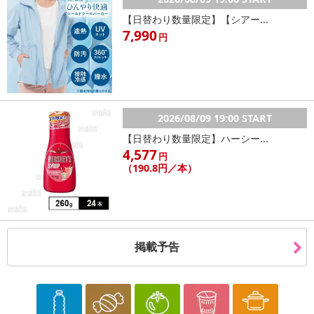
【日替わり数量限定】【シアー...
☆☆☆本気でおすすめ！！！
7,990
円
驚くほど明るく、あらゆる状況に対応する究極の小型LEDライトが
登場！
9種類の点灯パターンを備えており、防災やアウトドアなど、あらゆ
るシーンで活躍します。
2026/08/09 19:00 START
■特徴
【日替わり数量限定】ハーシー...
・ソーラー充電・USB充電、どちらも可能！
4,577
円
・ライターサイズで重さわずか50g！楽々持ち運べる！
（190.8円／本）
・超コンパクトなのに、最大500ルーメンの高輝度！100m先まで照
らします！
・懐中電灯としてはもちろん、ランタンとしても活躍！
・カラビナ付きで、カバンやベルトループに付けられる！
掲載予告
・磁石もついてるので、作業やアウトドアでも便利☆
・1回の充電で、最大4時間使用可能！（ランタンモード使用時）
・あると便利な栓抜き付き♪
・9パターンの多色照明！懐中電灯モード、ランタンモード、UVラ
イト、SOSライト（赤）、サイレンライト（赤青フラッシュ）な