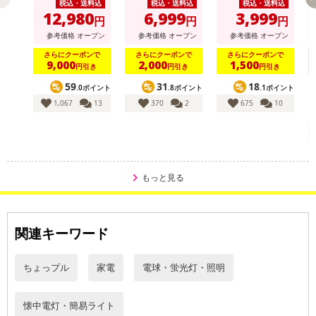
のるだけでON/耐荷
&送風のW冷却/吸気
税込・送料込
税込・送料込
税込・送料込
重120kg)/MATFAN
口/男女兼用)/SENA
12,980
6,999
3,999
円
円
円
HWH
CLSWH
参考価格
オープン
参考価格
オープン
参考価格
オープン
さらにクーポンで
さらにクーポンで
さらにクーポンで
9,000
2,000
1,500
円引き
円引き
円引き
59
31
18
.0ポイント
.8ポイント
.1ポイント
1,067
13
370
2
675
10
もっと見る
関連キーワード
ちょっプル
家電
電球・蛍光灯・照明
懐中電灯・簡易ライト