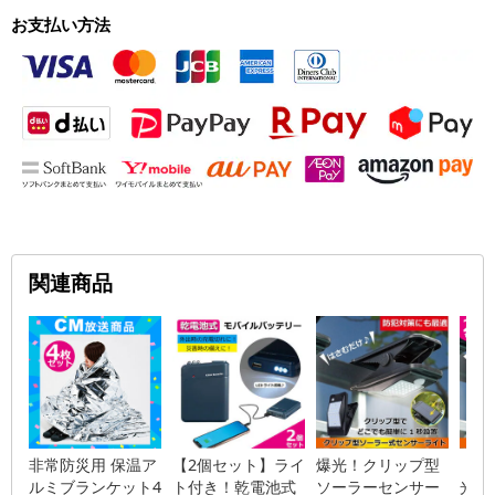
お支払い方法
関連商品
非常防災用 保温ア
【2個セット】ライ
爆光！クリップ型
【2
ルミブランケット4
ト付き！乾電池式
ソーラーセンサー
光！