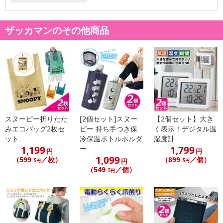
ザッカマンのその他商品
スヌーピー折りたた
[2個セット]スヌー
【2個セット】大き
みエコバッグ2枚セ
ピー 持ち手つき保
く表示！デジタル温
ット
冷保温ボトルホルダ
湿度計
1,199
1,799
ー
円
円
1,099
（599
／枚）
（899
／個）
円
.5円
.5円
（549
／個）
.5円