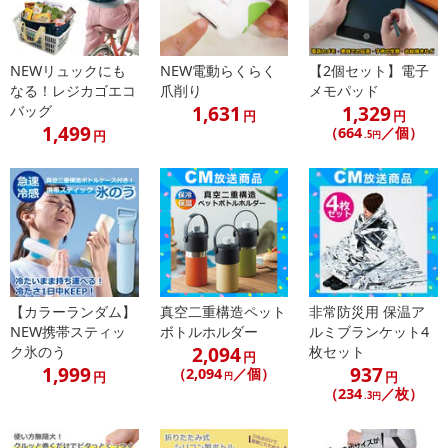
NEWリュックにも
NEW電動らくらく
【2個セット】電子
なる！レジカゴエコ
爪削り
メモパッド
1,631
1,329
バッグ
円
円
1,499
（664
／個）
円
.5円
【カラーランダム】
真空二重構造ペット
非常防災用 保温ア
NEW携帯スティッ
ボトルホルダー
ルミブランケット4
2,094
ク氷のう
枚セット
円
1,999
937
（2,094
／個）
円
円
円
（234
／枚）
.3円