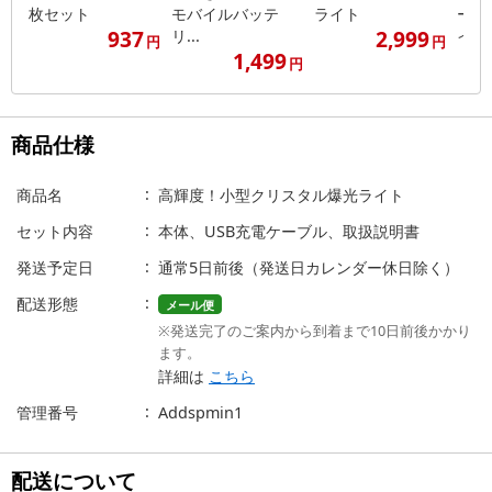
枚セット
モバイルバッテ
ライト
ーラ
937
2,999
リ...
イ...
円
円
1,499
円
商品仕様
商品名
高輝度！小型クリスタル爆光ライト
セット内容
本体、USB充電ケーブル、取扱説明書
発送予定日
通常5日前後（発送日カレンダー休日除く）
配送形態
メール便
※発送完了のご案内から到着まで10日前後かかり
ます。
詳細は
こちら
管理番号
Addspmin1
配送について