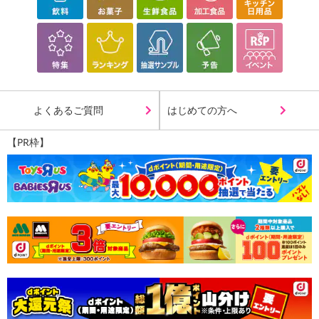
ど。
ランタンモードは、広範囲に強力な光を放ち、キャンプや作業など
に最適。
懐中電灯モードは、最大500ルーメンの明るさで100m先まで照らし
よくあるご質問
はじめての方へ
ます。
さらに、UVライト・SOSライト（赤色点灯）・サイレンライト（赤
【PR枠】
青のフラッシュライト）など、使用状況に合わせて点灯パターンを
切り替えることが可能です。
また頑丈で衝撃性にも強く、万が一の災害時や緊急時にも安心して
使用することができます。
コンパクトなサイズと軽量なデザインなので、持ち運びや収納にも
便利です。
また、USB充電とソーラー充電にも対応しているため、充電器がな
い場所でも充電することが可能です。