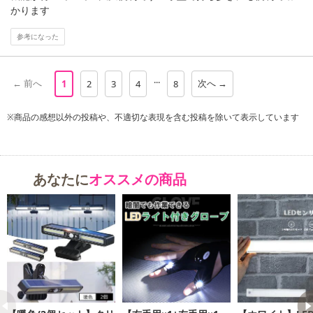
かります
参考になった
...
← 前へ
次へ →
1
2
3
4
8
※商品の感想以外の投稿や、不適切な表現を含む投稿を除いて表示しています
あなたに
オススメの商品