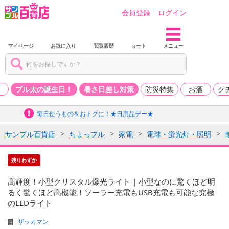
会員登録
ログイン
マイページ
お気に入り
閲覧履歴
カート
メニュー
品
プル太の誕生日！
暑さ日差し対策
防災特集
お酒
ク
毎日使うものをおトクに！★日用品デー★
サンプル百貨店
ちょっプル
家電
電球・蛍光灯・照明
残りわずか
高輝度！小型クリスタル爆光ライト | 小型なのに驚くほど明
るく驚くほど高機能！ソーラー充電もUSB充電も可能な究極
のLEDライト
ザッカマン