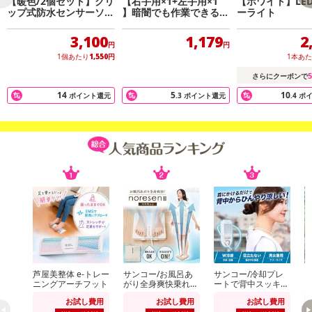
【暖色/2個セット】クリ
【右手用×1+左手用×1
【ホワイト】LE
ップ式防水センサーソー
】暗闇でも作業できるL
ーライト
ラーLEDライト
EDライト付きグローブ
3,100
1,179
2
円
円
1個あたり
1,550
円
1本あ
5
さらにクーポンで
14
5
10
ポイント還元
.3
ポイント還元
.4
ポ
芦屋美整体 e-トレー
サンコー/お風呂あ
サンコー/冷却プレ
【
ニングアーチフット
がり全身爽快乗れる
ートで背中スッキリ
ラ
扇風機「のれせん
涼しい「セナクー
波
お試し費用
お試し費用
お試し費用
2」(濡れたままOK/
ル」 (冷却プレート