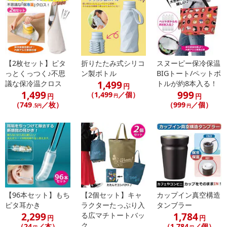
【2枚セット】ピタ
折りたたみ式シリコ
スヌーピー保冷保温
っとくっつく♪不思
ン製ボトル
BIGトート/ペットボ
1,499
議な保冷温クロス
トルが約8本入る！
円
1,499
999
（1,499
／個）
円
円
円
（749
／枚）
（999
／個）
.5円
円
【96本セット】もち
【2個セット】キャ
カップイン真空構造
ピタ耳かき
ラクターたっぷり入
タンブラー
2,299
1,784
る広マチトートバッ
円
円
ク
（24
／本）
（1,784
／個）