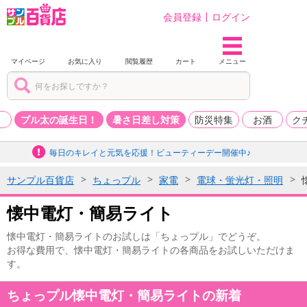
会員登録
ログイン
マイページ
お気に入り
閲覧履歴
カート
メニュー
品
プル太の誕生日！
暑さ日差し対策
防災特集
お酒
ク
毎日のキレイと元気を応援！ビューティーデー開催中♪
サンプル百貨店
ちょっプル
家電
電球・蛍光灯・照明
懐中電灯・簡易ライト
懐中電灯・簡易ライトのお試しは「ちょっプル」でどうぞ。
お得な費用で、懐中電灯・簡易ライトの各商品をお試しいただけま
す。
ちょっプル懐中電灯・簡易ライトの新着