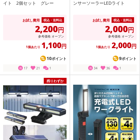
イト 2個セット グレー
ンサーソーラーLEDライト
お試し費用
お試し費用
税込・送料込
税込・送料込
2,200
2,000
円
円
参考価格
オープン
参考価格
オープン
1,100
2,000
円
円
1個あたり
1個あたり
10
9
ポイント
ポイント
17
21
1
34
36
1
残
残
残りわずか