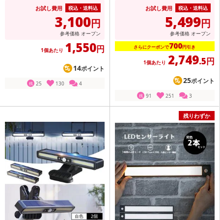
お試し費用
お試し費用
税込・送料込
税込・送料込
3,100
5,499
円
円
参考価格
オープン
参考価格
オープン
1,550
700
円
さらにクーポンで
円引き
1個あたり
2,749
.5円
1個あたり
14
ポイント
25
ポイント
25
130
4
残
91
251
3
残
残りわずか