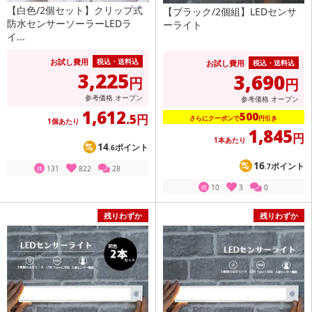
【白色/2個セット】クリップ式
【ブラック/2個組】LEDセンサ
防水センサーソーラーLEDラ
ーライト
イ...
お試し費用
税込・送料込
お試し費用
税込・送料込
3,225
3,690
円
円
参考価格
オープン
参考価格
オープン
1,612
500
.5円
さらにクーポンで
円引き
1個あたり
1,845
円
1本あたり
14
ポイント
.6
16
ポイント
.7
131
822
28
残
10
3
0
残
残りわずか
残りわずか