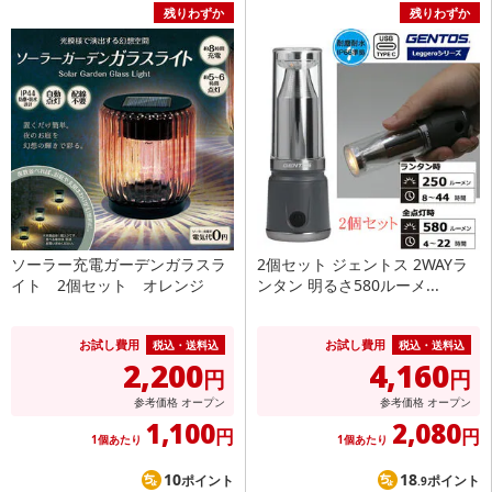
残りわずか
残りわずか
ソーラー充電ガーデンガラスラ
2個セット ジェントス 2WAYラ
イト 2個セット オレンジ
ンタン 明るさ580ルーメ...
お試し費用
お試し費用
税込・送料込
税込・送料込
2,200
4,160
円
円
参考価格
オープン
参考価格
オープン
1,100
2,080
円
円
1個あたり
1個あたり
10
18
ポイント
ポイント
.9