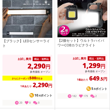
【2個セット】ウルトラハイパ
【ブラック】LEDセンサーライ
ワーCOBカラビナライト
ト
お試し費用
税込・送料込
お試し費用
税込・送料込
1,299
2,290
円
円
参考価格
オープン
参考価格
オープン
649
500
.5円
さらにクーポンで
円引き
1個あたり
2,290
円
1本あたり
5
ポイント
.9
10
ポイント
.4
182
179
2
残
20
0
0
残