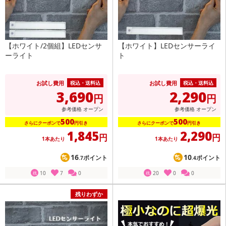
【ホワイト/2個組】LEDセンサ
【ホワイト】LEDセンサーライ
ーライト
ト
お試し費用
お試し費用
税込・送料込
税込・送料込
3,690
2,290
円
円
参考価格
オープン
参考価格
オープン
500
500
さらにクーポンで
円引き
さらにクーポンで
円引き
1,845
2,290
円
円
1本あたり
1本あたり
16
10
ポイント
ポイント
.7
.4
10
7
0
20
0
0
残
残
残りわずか