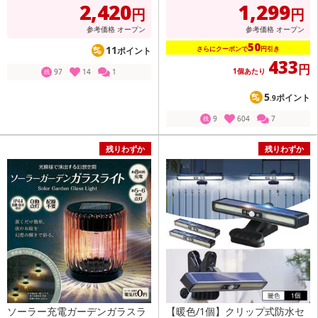
2,420
1,299
円
円
参考価格
オープン
参考価格
オープン
50
11
さらにクーポンで
円引き
ポイント
433
円
1個あたり
97
14
1
残
5
ポイント
.9
9
604
7
残
残りわずか
残りわずか
ソーラー充電ガーデンガラスラ
【暖色/1個】クリップ式防水セ