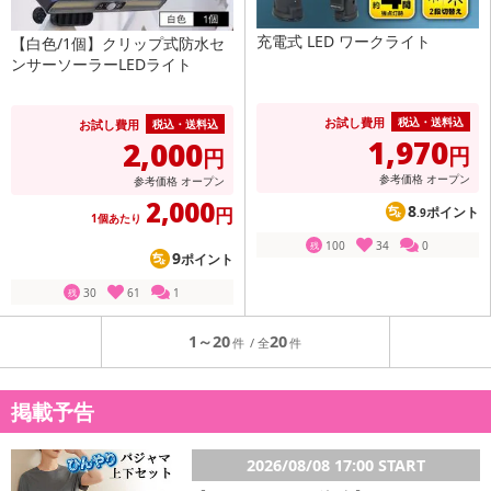
充電式 LED ワークライト
【白色/1個】クリップ式防水セ
ンサーソーラーLEDライト
お試し費用
税込・送料込
お試し費用
税込・送料込
1,970
2,000
円
円
参考価格
オープン
参考価格
オープン
2,000
8
円
ポイント
.9
1個あたり
100
34
0
残
9
ポイント
30
61
1
残
1～20
20
掲載予告
2026/08/08 17:00 START