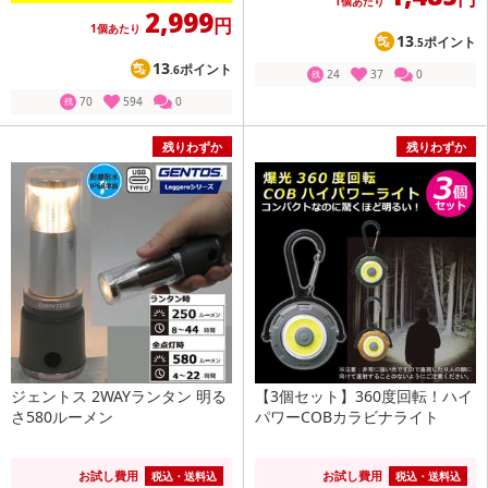
1個あたり
2,999
円
1個あたり
13
ポイント
.5
13
ポイント
.6
24
37
0
残
70
594
0
残
残りわずか
残りわずか
ジェントス 2WAYランタン 明る
【3個セット】360度回転！ハイ
さ580ルーメン
パワーCOBカラビナライト
お試し費用
お試し費用
税込・送料込
税込・送料込