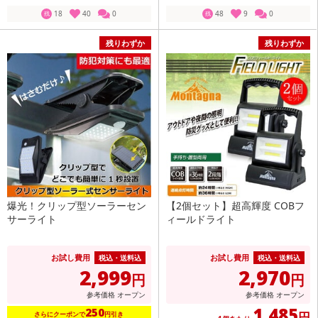
18
40
0
48
9
0
残
残
残りわずか
残りわずか
爆光！クリップ型ソーラーセン
【2個セット】超高輝度 COBフ
サーライト
ィールドライト
お試し費用
お試し費用
税込・送料込
税込・送料込
2,999
2,970
円
円
参考価格
オープン
参考価格
オープン
1,485
250
円
さらにクーポンで
円引き