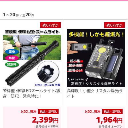
1～20
20
残りわずか
残りわずか
警棒型 伸縮LEDズームライト/護
高輝度！小型クリスタル爆光ラ
身・防犯・緊急時に！
イト
お試し費用
お試し費用
税込・送料込
税込・送料込
2,399
1,964
円
円
参考価格
4,980
円
参考価格
オープン