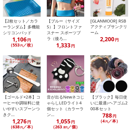
【2枚セット／カラ
【ブルー（サイズ
[GLANMOOR] RSB
アクティブサンクリ
ーランダム】多機能
S）】フロントファ
ーム
シリコンパッド
スナー スポーツブ
2,200
1,106
ラ（後ろ...
円
円
・原産国（最終加工地）：中国
1,333
（553
／枚）
円
円
・原材料/材質/素材：ABSプラスチック
・商品カラー：白色
・商品サイズ：ライト本体：20cm×3.5cm×2.5cm
・商品重量：約190g
・その他商品仕様：
充電時間：約6、7時間
連続点灯時間：約6〜10時間（日照、充電時間により点灯時間が
短くなる場合がございます）
【ゴールド×2本】コ
音が出るNewネコじ
【ブラック】毎日使
・注意事項：
ーヒーや調味料に使
ゃらしLEDライト4
いに最適♪ヘアゴム2
【ご注意点】
いやすいスプーンつ
個セット（カラーラ
00本セット
788
きク...
ン...
※電球や部品の破損などについて初期不良のお問い合わせは商
円
1,276
1,055
（4
／本）
品到着後1週間以内に申し出ください。使用してからのお問い合わせ
円
円
円
（638
／本）
（263
／個）
について対応出来かねる場合がございますのでご了承ください
円
.8円