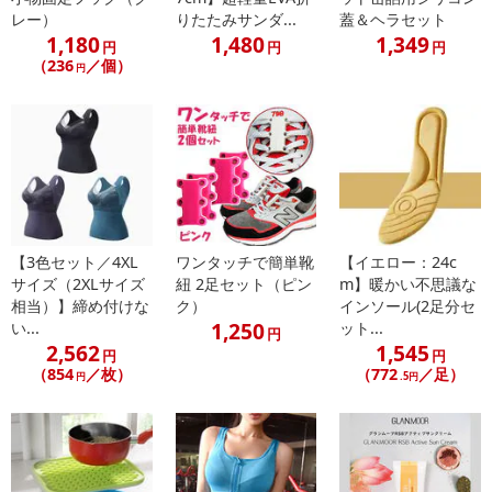
レー）
りたたみサンダ...
蓋＆ヘラセット
1,180
1,480
1,349
円
円
円
（236
／個）
円
【3色セット／4XL
ワンタッチで簡単靴
【イエロー：24c
サイズ（2XLサイズ
紐 2足セット（ピン
m】暖かい不思議な
相当）】締め付けな
ク）
インソール(2足分セ
1,250
い...
ット...
円
2,562
1,545
円
円
（854
／枚）
（772
／足）
円
.5円