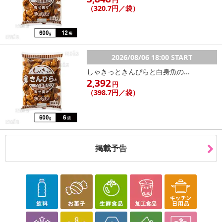
任を負いません。予めご了承ください
（320.7円／袋）
※メール便の発送で壊れ物の指定が出来ない為、到着時にパッ
ケージが損傷している場合がございます
※着払いでの返品は一切受付けません。着払いで商品をご返送
した場合は、キャンセル返金処理を行いかねますのでご了承くださ
2026/08/06 18:00 START
い
※上記注意点をよくご確認し、予めご了承ください
しゃきっときんぴらと白身魚の...
2,392
円
（398.7円／袋）
注意事項
【賞味・消費期限のある商品について】
商品到着時点でのお日持ち期間は、配送日数などにより異なります
のでご了承ください。
掲載予告
【キャンセルについて】
※お申込み後のキャンセルはお受けできません。
記載されている内容を必ずご確認いただき、お届けする商品セット
にご納得いただきましたうえでお申し込みください。
※パッケージ変更や商品リニューアル（成分など含む）等により、
参考の掲載画像や画像内のバーコードなど、お届け商品と多少異な