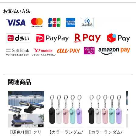
お支払い方法
関連商品
【暖色/1個】クリ
【カラーランダム/
【カラーランダム/
【白