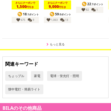
さらにクーポンで
さらにクーポンで
22
.7ポイント
1,500
9,000
円引き
円引き
82
1
18
59
.1ポイント
.0ポイント
675
9
1,063
13
もっと見る
関連キーワード
ちょっプル
家電
電球・蛍光灯・照明
懐中電灯・簡易ライト
BILAのその他商品