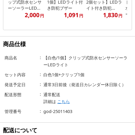
ップ式防水センサ
1個】LEDライト付
2個セット】LEDラ
ト】
ーソーラーLED...
き防犯ブザー
イト付き防犯...
水セ
2,000
1,091
1,830
ー...
円
円
円
商品仕様
商品名
【白色/1個】クリップ式防水センサーソーラ
ーLEDライト
セット内容
白色1個+クリップ1個
発送予定日
通常3日前後（発送日カレンダー休日除く）
配送形態
通常配送
詳細は
こちら
管理番号
god-25011403
配送について