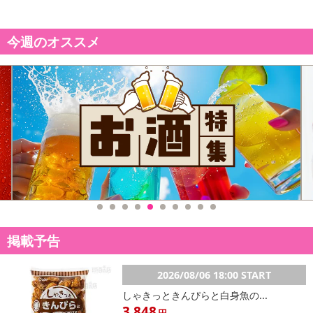
※連続点灯時間は、ご使用環境により前後する場合があります
※佐川急便での発送ですが、一部離島へは追跡不可の普通郵便で
今週のオススメ
発送することがございませのでご了承ください。
※海外輸入品のため、つくりが不十分な場合がございます。予
めご了承ください
※商品は、簡易包装で発送します。海外輸入品のため、パッケ
ージに外国語が表記されており、多少のスレ、汚れ、破れなどがあ
る場合がございます。予めご了承ください
※生産の関係により写真と色、柄(LOGO)が若干異なる場合があ
ります
※商品改良のため、予告なく仕様が若干変更になる場合がござ
います。予めご了承ください
※お使いのモニターや端末により、質感・色合いが実際の商品
と異なって見える場合がございます
※メール便の発送で壊れ物の指定が出来ない為、到着時にパッ
掲載予告
ケージが損傷している場合がございます。万が一、商品に損傷があ
った場合は、交換、返金等させていただきますので、ご連絡お願い
2026/08/06 18:00 START
いたします
しゃきっときんぴらと白身魚の...
※本商品を使用してのあらゆるトラブルには、弊社は一切の責
3,848
円