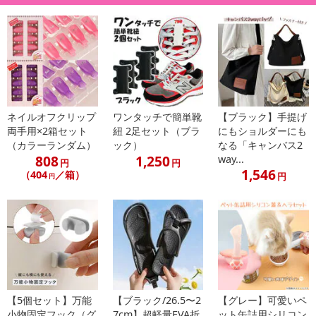
ネイルオフクリップ
ワンタッチで簡単靴
【ブラック】手提げ
両手用×2箱セット
紐 2足セット（ブラ
にもショルダーにも
（カラーランダム）
ック）
なる「キャンバス2
808
1,250
way...
円
円
1,546
（404
／箱）
円
円
【5個セット】万能
【ブラック/26.5〜2
【グレー】可愛いペ
小物固定フック（グ
7cm】超軽量EVA折
ット缶詰用シリコン