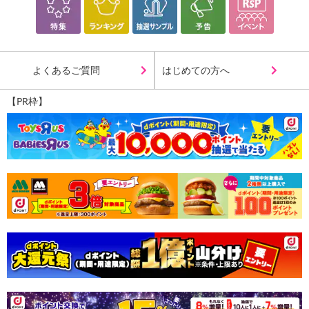
る場合がございます。
また、[新たな加工食品の原料原産地表示制度]の経過措置期間の終
了により、商品詳細内に記載の原産国・原材料の表記が旧表記の場
合がございます。
よくあるご質問
はじめての方へ
あらかじめご了承いただいた上でお申込みください。なお、本理由
によるお申込み後のキャンセル・返品交換は対応いたしかねます。
【PR枠】
【お支払いについて】
※送料はお試し費用に含まれております。
※d払い、PayPay、au PAY、au PAY（auかんたん決済）、ソフトバ
ンクまとめて支払い、楽天ペイ、メルペイ、AEON Pay、Amazon
Payでお支払いの場合、決済のため外部サイトへ遷移します。
※予約商品は決済手段ごとに定められた決済期限日にお支払いを完
了することがございます。ご了承いただいたうえでお申し込みくだ
さい。
【配送伝票番号について】
※配送形態がメール便の商品については、商品の発送完了後、配送
伝票番号がマイページに表示されない場合もございます。