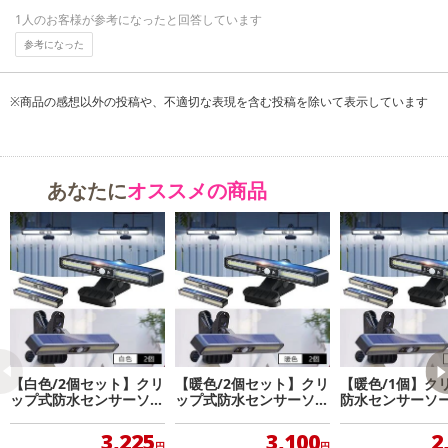
1人のお客様が参考になったと回答しています
参考になった
※商品の感想以外の投稿や、不適切な表現を含む投稿を除いて表示しています
あなたに
オススメの商品
【白色/2個セット】クリ
【暖色/2個セット】クリ
【暖色/1個】ク
ップ式防水センサーソー
ップ式防水センサーソー
防水センサーソー
ラーLEDライト
ラーLEDライト
EDライト
3,225
3,100
2
円
円