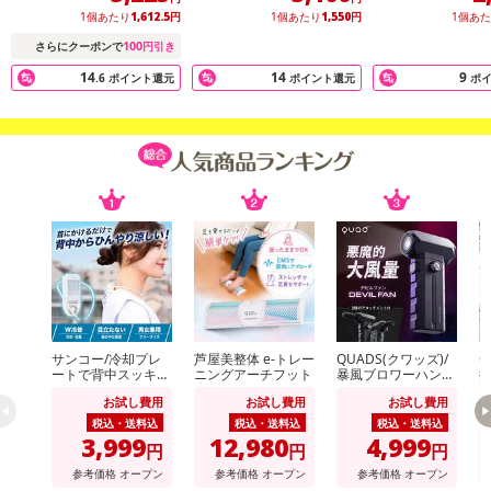
1個あたり
1,612.5
円
1個あたり
1,550
円
1個あ
100
さらにクーポンで
円引き
14
14
9
.6
ポイント還元
ポイント還元
ポ
サンコー/冷却プレ
芦屋美整体 e-トレー
QUADS(クワッズ)/
Q
ートで背中スッキリ
ニングアーチフット
暴風ブロワーハンデ
排
涼しい「セナクー
ィファン「デビルフ
ル
お試し費用
お試し費用
お試し費用
ル」 (冷却プレート
ァン」(100段階+デ
&送風のW冷却/吸気
ビルモード/2種アタ
載
税込・送料込
税込・送料込
税込・送料込
口/男女兼用)/SENA
ッチメント付/LEDラ
事
3,999
12,980
4,999
円
円
円
CLSWH
イト搭載/タイプC充
電対応)/QS691BK
参考価格
オープン
参考価格
オープン
参考価格
オープン