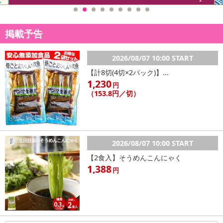
掲載予告
2026/08/07 10:00 START
【計8切(4切×2パック)】...
1,230
円
（153.8円／切）
2026/08/07 10:00 START
【2食入】そうめんこんにゃく
1,388
円