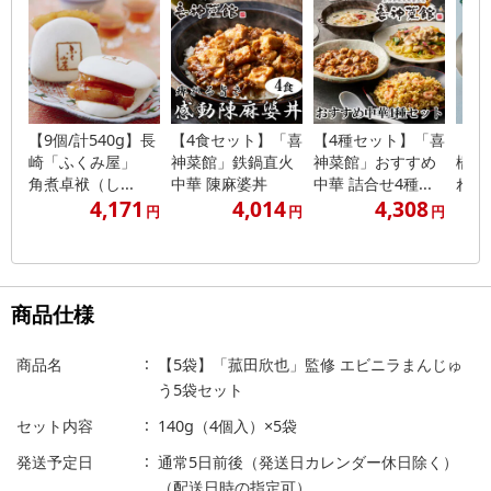
【9個/計540g】長
【4食セット】「喜
【4種セット】「喜
【計
崎「ふくみ屋」
神菜館」鉄鍋直火
神菜館」おすすめ
橋 
角煮卓袱（し...
中華 陳麻婆丼
中華 詰合せ4種...
れ姿
4,171
4,014
4,308
円
円
円
商品仕様
商品名
【5袋】「菰田欣也」監修 エビニラまんじゅ
う5袋セット
セット内容
140g（4個入）×5袋
発送予定日
通常5日前後（発送日カレンダー休日除く）
（配送日時の指定可）