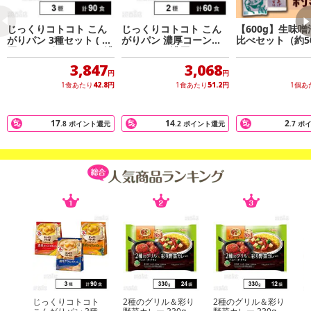
じっくりコトコト こん
じっくりコトコト こん
【600g】生味噌
がりパン 3種セット ( 濃
がりパン 濃厚コーンポ
比べセット（約5
厚コーンポタージュ / 濃
タージュ / 濃厚かぼちゃ
※アソート
厚かぼちゃポタージュ /
ポタージュ
3,847
3,068
濃厚クラムポタージュ )
円
円
1食あたり
42.8
円
1食あたり
51.2
円
1個あ
・賞味期限：製造日より90日
17
14
2
.8
ポイント還元
.2
ポイント還元
.7
ポ
・原産国（最終加工地）：輸入
・原材料/材質/素材：
【えびニラまんじゅう】えび(輸入)、にら、豚脂、でん粉、ごま
油、砂糖、ラード、卵白、食塩、紹興酒、還元水飴、清酒、しょう
が、香辛料、皮(小麦でん粉、ラード、焼酎、還元水飴、粉末油脂)/
加工デンプン、調味料(アミノ酸)、pH調整剤、酸味料、ビタミンB
1、(小麦・卵・えび・大豆・豚肉・ごまを含む)
・アレルギー表示：小麦、卵、エビ、ゴマ、大豆、豚肉
・注意事項：－18℃以下で保存お願いします
注意事項
じっくりコトコト
2種のグリル＆彩り
2種のグリル＆彩り
k