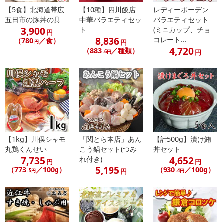
【お支払いについて】
【5食】北海道帯広
【10種】四川飯店
レディーボーデン
※送料はお試し費用に含まれております。
五日市の豚丼の具
中華バラエティセッ
バラエティセット
3,900
ト
(ミニカップ、チョ
※d払い、PayPay、au PAY、au PAY（auかんたん決済）、ソフトバ
円
8,836
コレート...
（780
／食）
ンクまとめて支払い、楽天ペイ、メルペイ、AEON Pay、Amazon
円
円
4,720
（883
／種類）
円
.6円
Payでお支払いの場合、決済のため外部サイトへ遷移します。
※予約商品は決済手段ごとに定められた決済期限日にお支払いを完
了することがございます。ご了承いただいたうえでお申し込みくだ
さい。
【配送伝票番号について】
※配送形態がメール便の商品については、商品の発送完了後、配送
伝票番号がマイページに表示されない場合もございます。
【1kg】川俣シャモ
「関とら本店」あん
【計500g】漬け鮪
丸鶏くんせい
こう鍋セット(つみ
丼セット
【配送日時の指定について】
7,735
4,652
れ付き)
円
円
※配送日時の指定が可能な商品の場合、商品によってご指定できる
5,195
（773
／100g）
（930
／100g）
円
.5円
.4円
配送日、配送時間が異なる可能性がございます。
カート機能をご利用の場合は、配送日時指定をご利用いただけませ
ん。