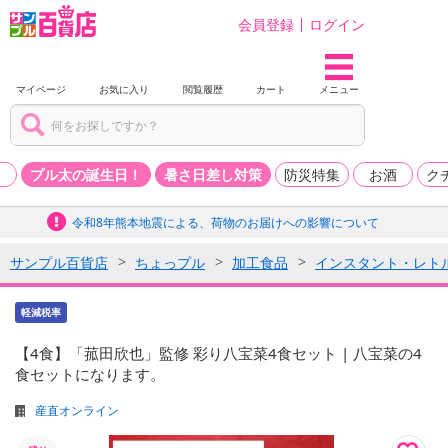
会員登録
ログイン
マイページ
お気に入り
閲覧履歴
カート
メニュー
品
プル太の誕生日！
暑さ日差し対策
防災特集
お酒
ク
令和8年熊本地震による、荷物のお届けへの影響について
サンプル百貨店
ちょっプル
加工食品
インスタント・レト
軽減税率
【4食】「菰田欣也」監修 彩り八宝菜4食セット | 八宝菜の4
食セットになります。
産直オンライン