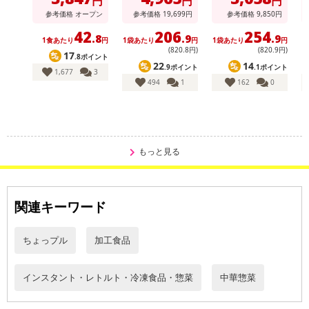
円
円
円
)
参考価格
オープン
参考価格
19,699
円
参考価格
9,850
円
42
206
254
.8
.9
.9
1食あたり
円
1袋あたり
円
1袋あたり
円
1
(820
.8
円)
(820
.9
円)
17
.8ポイント
22
14
.9ポイント
.1ポイント
1,677
3
494
1
162
0
・賞味期限：製造日より90日
・原産国（最終加工地）：国産
・原材料/材質/素材：【彩り八宝菜】野菜(白菜(国産)、チンゲン菜、
もっと見る
たけのこ、にんじん)、魚介(いか、えび)、しいたけ、ヤングコー
ン、キクラゲ、ねぎ油、でん粉、ポーク・チキンエキス、食塩、鶏
油、小麦粉、ぶどう糖果糖液糖、発酵調味料、オイスターソース、
関連キーワード
卵、酒、香辛料、醤油、かつおエキス、揚げ油(大豆油)/増粘剤(加工
デンプン、増粘多糖類)、調味料(アミノ酸等)、ベーキングパウダ
ちょっプル
加工食品
ー、酸味料、(一部に小麦・卵・えび・いか・大豆・豚肉・鶏肉を含
む)
・アレルギー表示：小麦、卵、エビ、イカ、大豆、鶏肉、豚肉
インスタント・レトルト・冷凍食品・惣菜
中華惣菜
・注意事項：－18℃以下で保存お願いします