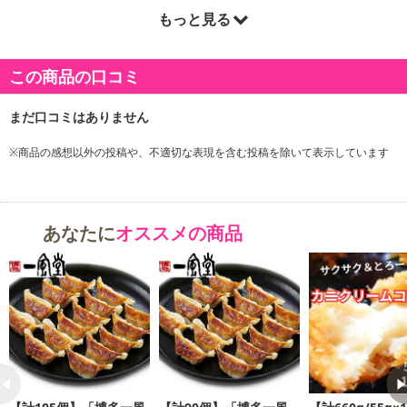
もっと見る
商品詳細
この商品の口コミ
数々のメディアに出演し、幅広い活動をされている中国料理の有名
シェフである菰田欣也さん監修のこだわり本格中華をお届けいたし
ます。
※商品の感想以外の投稿や、不適切な表現を含む投稿を除いて表示しています
あなたに
オススメの商品