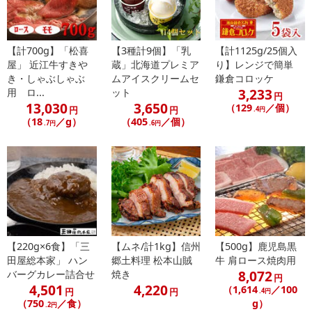
発送日カレンダー
【計700g】「松喜
【3種計9個】「乳
【計1125g/25個入
屋」 近江牛すきや
蔵」北海道プレミア
り】レンジで簡単
き・しゃぶしゃぶ
ムアイスクリームセ
鎌倉コロッケ
3,233
用 ロ...
ット
円
13,030
3,650
（129
／個）
円
円
.4円
（18
／g）
（405
／個）
.7円
.6円
休業日
■
その他共通および商品カテゴリー別注意事項（※必ずご確認くだ
さい）
【220g×6食】「三
【ムネ/計1kg】信州
【500g】鹿児島黒
こちらの情報は
2026年07月09日
時点での情報となります。
田屋総本家」 ハン
郷土料理 松本山賊
牛 肩ロース焼肉用
8,072
バーグカレー詰合せ
焼き
円
4,501
4,220
（1,614
／100
円
円
.4円
（750
／食）
g）
.2円