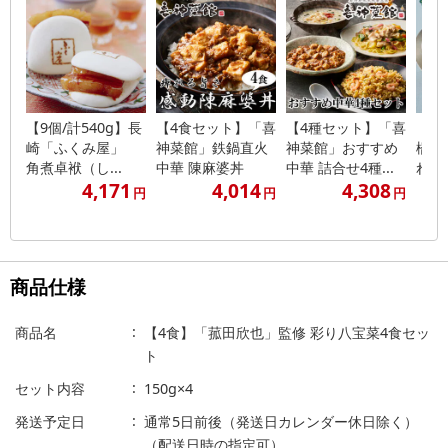
【9個/計540g】長
【4食セット】「喜
【4種セット】「喜
【計
崎「ふくみ屋」
神菜館」鉄鍋直火
神菜館」おすすめ
橋 
角煮卓袱（し...
中華 陳麻婆丼
中華 詰合せ4種...
れ姿
4,171
4,014
4,308
円
円
円
商品仕様
商品名
【4食】「菰田欣也」監修 彩り八宝菜4食セッ
ト
セット内容
150g×4
発送予定日
通常5日前後（発送日カレンダー休日除く）
（配送日時の指定可）