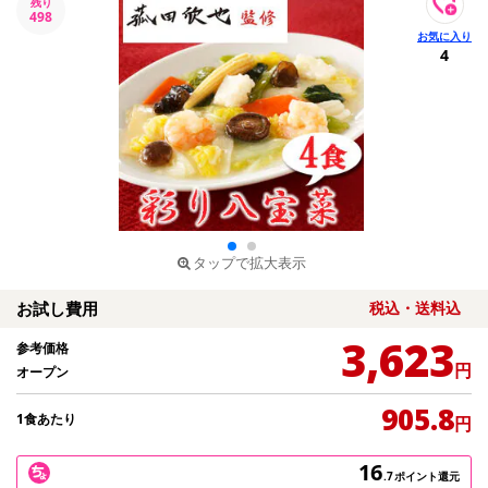
残り
498
4
タップで拡大表示
お試し費用
税込・送料込
3,623
参考価格
円
オープン
905.8
1食あたり
円
16
.7
ポイント還元