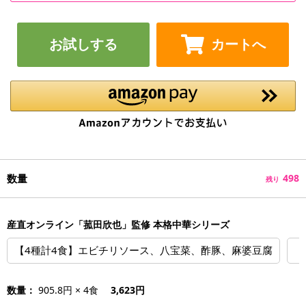
お試しする
カートへ
数量
498
残り
産直オンライン「菰田欣也」監修 本格中華シリーズ
【4種計4食】エビチリソース、八宝菜、酢豚、麻婆豆腐
【
数量：
905.8円 × 4食
3,623円