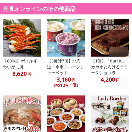
産直オンラインのその他商品
注意事項
【賞味・消費期限のある商品について】
商品到着時点でのお日持ち期間は、配送日数などにより異なります
のでご了承ください。
【キャンセルについて】
※お申込み後のキャンセルはお受けできません。
【800g】ボイルず
【3種計7個】北海
【1個】「dari K」
記載されている内容を必ずご確認いただき、お届けする商品セット
わいがに脚
道・余市フルーツシ
カカオとろけるテリ
にご納得いただきましたうえでお申し込みください。
8,620
ャーベット
ーヌショコラ
円
※パッケージ変更や商品リニューアル（成分など含む）等により、
3,160
4,200
円
円
参考の掲載画像や画像内のバーコードなど、お届け商品と多少異な
（451
／個）
.5円
る場合がございます。
また、[新たな加工食品の原料原産地表示制度]の経過措置期間の終
了により、商品詳細内に記載の原産国・原材料の表記が旧表記の場
合がございます。
あらかじめご了承いただいた上でお申込みください。なお、本理由
によるお申込み後のキャンセル・返品交換は対応いたしかねます。