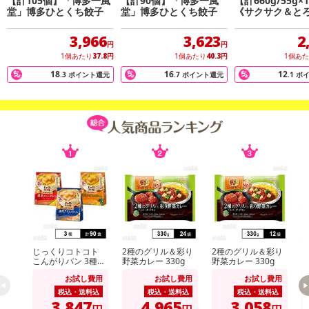
【計105個】「博多一風
【計90個】「博多一風
【計660g/55g×
堂」博多ひとくち餃子
堂」博多ひとくち餃子
《サクサク＆と
かにクリームコ
（八ヶ岳高原牛
3,966
3,623
2
円
円
1個あたり
37.8
円
1個あたり
40.3
円
1個あ
18
16
12
.3
ポイント還元
.7
ポイント還元
.1
ポ
じっくりコトコト
2種のグリル＆彩り
2種のグリル＆彩り
k
こんがりパン 3種セ
野菜カレー 330g
野菜カレー 330g
ット ( 濃厚コーンポ
お試し費用
お試し費用
お試し費用
タージュ / 濃厚かぼ
ちゃポタージュ / 濃
税込・送料込
税込・送料込
税込・送料込
厚クラムポタージュ
3,847
4,965
3,058