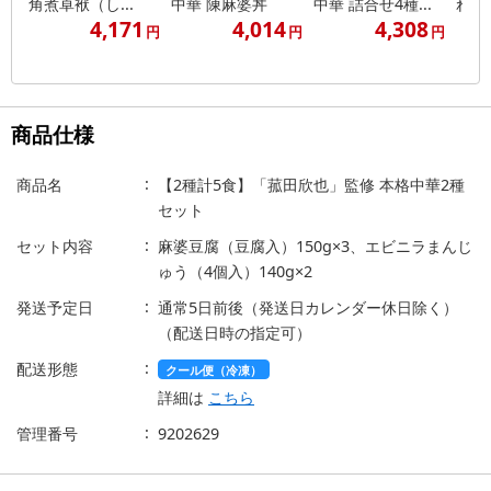
角煮卓袱（し...
中華 陳麻婆丼
中華 詰合せ4種...
れ姿
4,171
4,014
4,308
円
円
円
商品仕様
商品名
【2種計5食】「菰田欣也」監修 本格中華2種
セット
セット内容
麻婆豆腐（豆腐入）150g×3、エビニラまんじ
ゅう（4個入）140g×2
発送予定日
通常5日前後（発送日カレンダー休日除く）
（配送日時の指定可）
配送形態
クール便（冷凍）
詳細は
こちら
管理番号
9202629