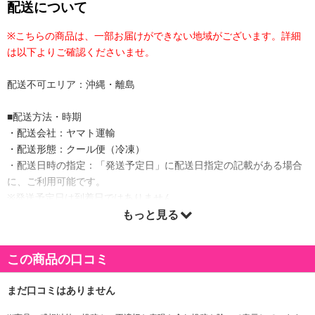
配送について
※こちらの商品は、一部お届けができない地域がございます。詳細
は以下よりご確認くださいませ。
配送不可エリア：沖縄・離島
■配送方法・時期
・配送会社：ヤマト運輸
・配送形態：クール便（冷凍）
・配送日時の指定：「発送予定日」に配送日指定の記載がある場合
に、ご利用可能です。
※発送予定日は到着日ではありません。
・商品は「産直オンライン」より出荷します。
もっと見る
この商品の口コミ
商品詳細
数々のメディアに出演し、幅広い活動をされている中国料理の有名
シェフである菰田欣也さん監修のこだわり本格中華をお届けいたし