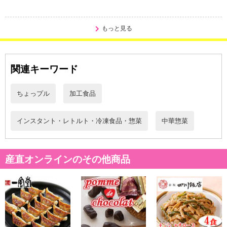
・賞味期限：製造日より90日
・原産国（最終加工地）：輸入
もっと見る
・原材料/材質/素材：
【麻婆豆腐】冷凍豆腐(大豆(国産)、でん粉)、豚肉、野菜(長ねぎ、
にんにく)、豆板醤、大豆油、甜麺醤、醤油、酒、トウチ、花椒油、
関連キーワード
ラー油、ポーク・チキンエキス、卵白、脱脂粉乳/糊料(加工デンプ
ン)、調味料(アミノ酸等)、凝固剤(塩化マグネシウム)、ピロリン酸第
ちょっプル
加工食品
二鉄、(一部に小麦・卵・乳成分・大豆・豚肉・鶏肉を含む)
【えびニラまんじゅう】えび(輸入)、にら、豚脂、でん粉、ごま
油、砂糖、ラード、卵白、食塩、紹興酒、還元水飴、清酒、しょう
インスタント・レトルト・冷凍食品・惣菜
中華惣菜
が、香辛料、皮(小麦でん粉、ラード、焼酎、還元水飴、粉末油脂)/
加工デンプン、調味料(アミノ酸)、pH調整剤、酸味料、ビタミンB
1、(小麦・卵・えび・大豆・豚肉・ごまを含む)
産直オンラインのその他商品
・アレルギー表示：小麦、卵、乳成分、エビ、ゴマ、大豆、鶏肉、
豚肉
・注意事項：－18℃以下で保存お願いします
注意事項