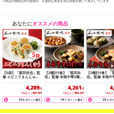
※商品の感想以外の投稿や、不適切な表現を含む投稿を除いて表示しています
ます。
あなたに
オススメの商品
【5袋】「菰田欣也」監
【2種計5食】「菰田欣
【2種計5食】「
修 エビニラまんじゅう5
也」監修 本格中華2種セ
也」監修 本格中
袋セット
ット
ット
4,289
4,261
4
円
円
1袋あたり
857.8
円
1食あたり
852.2
円
1食あ
19
19
20
.8
ポイント還元
.7
ポイント還元
.3
ポ