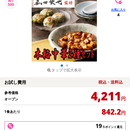
残り
500
4
タップで拡大表示
お試し費用
税込・送料込
4,211
参考価格
円
オープン
842.2
1食あたり
円
19
.5
ポイント還元