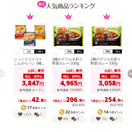
じっくりコトコト
2種のグリル＆彩り
2種のグリル＆彩り
k
こんがりパン 3種セ
野菜カレー 330g
野菜カレー 330g
ット ( 濃厚コーンポ
お試し費用
お試し費用
お試し費用
タージュ / 濃厚かぼ
ちゃポタージュ / 濃
税込・送料込
税込・送料込
税込・送料込
厚クラムポタージュ
3,847
4,965
3,058
円
円
円
)
参考価格
オープン
参考価格
19,699
円
参考価格
9,850
円
42
206
254
.8
.9
.9
1食あたり
円
1袋あたり
円
1袋あたり
円
1
(820
.8
円)
(820
.9
円)
17
.8ポイント
22
14
.9ポイント
.1ポイント
1,614
3
466
0
153
0