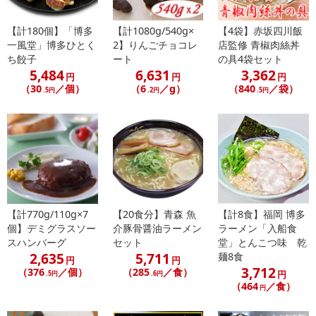
【賞味・消費期限のある商品について】
【計180個】「博多
【計1080g/540g×
【4袋】赤坂四川飯
商品到着時点でのお日持ち期間は、配送日数などにより異なります
一風堂」博多ひとく
2】りんごチョコレ
店監修 青椒肉絲丼
のでご了承ください。
ち餃子
ート
の具4袋セット
5,484
6,631
3,362
円
円
円
【キャンセルについて】
（30
／個）
（6
／g）
（840
／袋）
.5円
.2円
.5円
※お申込み後のキャンセルはお受けできません。
記載されている内容を必ずご確認いただき、お届けする商品セット
にご納得いただきましたうえでお申し込みください。
※パッケージ変更や商品リニューアル（成分など含む）等により、
参考の掲載画像や画像内のバーコードなど、お届け商品と多少異な
る場合がございます。
また、[新たな加工食品の原料原産地表示制度]の経過措置期間の終
了により、商品詳細内に記載の原産国・原材料の表記が旧表記の場
【計770g/110g×7
【20食分】青森 魚
【計8食】福岡 博多
合がございます。
個】デミグラスソー
介豚骨醤油ラーメン
ラーメン「入船食
スハンバーグ
セット
堂」とんこつ味 乾
あらかじめご了承いただいた上でお申込みください。なお、本理由
2,635
5,711
麺8食
によるお申込み後のキャンセル・返品交換は対応いたしかねます。
円
円
3,712
（376
／個）
（285
／食）
円
.5円
.6円
（464
／食）
円
【お支払いについて】
※送料はお試し費用に含まれております。