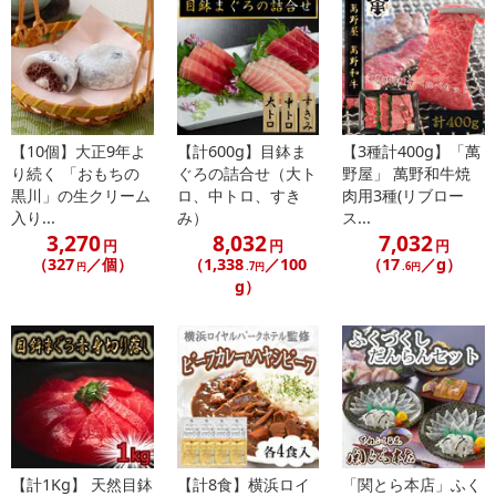
※d払い、PayPay、au PAY、au PAY（auかんたん決済）、ソフトバ
ンクまとめて支払い、楽天ペイ、メルペイ、AEON Pay、Amazon
Payでお支払いの場合、決済のため外部サイトへ遷移します。
※予約商品は決済手段ごとに定められた決済期限日にお支払いを完
了することがございます。ご了承いただいたうえでお申し込みくだ
さい。
【10個】大正9年よ
【計600g】目鉢ま
【3種計400g】「萬
り続く 「おもちの
ぐろの詰合せ（大ト
野屋」 萬野和牛焼
【配送伝票番号について】
黒川」の生クリーム
ロ、中トロ、すき
肉用3種(リブロー
入り...
み）
ス...
※配送形態がメール便の商品については、商品の発送完了後、配送
3,270
8,032
7,032
伝票番号がマイページに表示されない場合もございます。
円
円
円
（327
／個）
（1,338
／100
（17
／g）
円
.7円
.6円
g）
【配送日時の指定について】
※配送日時の指定が可能な商品の場合、商品によってご指定できる
配送日、配送時間が異なる可能性がございます。
カート機能をご利用の場合は、配送日時指定をご利用いただけませ
ん。
発送日カレンダー
【計1Kg】 天然目鉢
【計8食】横浜ロイ
「関とら本店」ふく