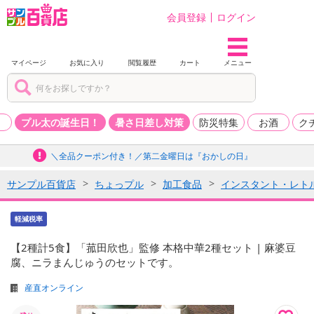
会員登録
ログイン
マイページ
お気に入り
閲覧履歴
カート
メニュー
品
プル太の誕生日！
暑さ日差し対策
防災特集
お酒
ク
＼全品クーポン付き！／第二金曜日は『おかしの日』
サンプル百貨店
ちょっプル
加工食品
インスタント・レト
軽減税率
【2種計5食】「菰田欣也」監修 本格中華2種セット | 麻婆豆
腐、ニラまんじゅうのセットです。
産直オンライン