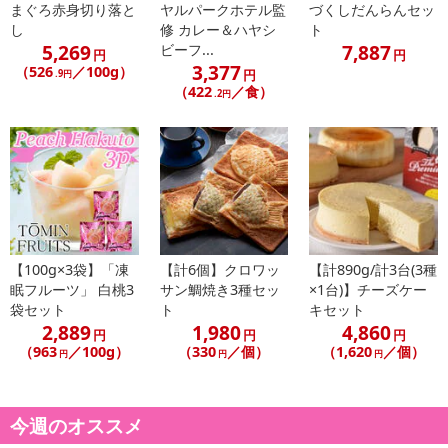
まぐろ赤身切り落と
ヤルパークホテル監
づくしだんらんセッ
し
修 カレー＆ハヤシ
ト
5,269
7,887
ビーフ...
円
円
3,377
（526
／100g）
円
.9円
（422
／食）
.2円
休業日
■
その他共通および商品カテゴリー別注意事項（※必ずご確認くだ
さい）
【100g×3袋】「凍
【計6個】クロワッ
【計890g/計3台(3種
眠フルーツ」 白桃3
サン鯛焼き3種セッ
×1台)】チーズケー
こちらの情報は
2026年07月09日
時点での情報となります。
袋セット
ト
キセット
2,889
1,980
4,860
円
円
円
（963
／100g）
（330
／個）
（1,620
／個）
円
円
円
今週のオススメ