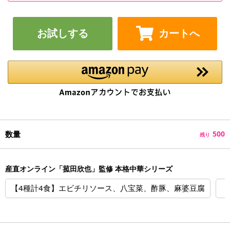
お試しする
カートへ
数量
500
残り
産直オンライン「菰田欣也」監修 本格中華シリーズ
【4種計4食】エビチリソース、八宝菜、酢豚、麻婆豆腐
【