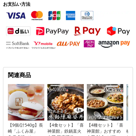
お支払い方法
関連商品
【9個/計540g】長
【4食セット】「喜
【4種セット】「喜
【計
崎「ふくみ屋」
神菜館」鉄鍋直火
神菜館」おすすめ
橋 