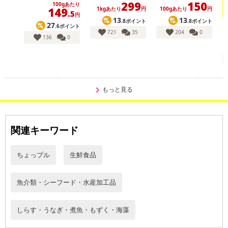
299
150
100gあたり
149
1kgあたり
円
100gあたり
円
.5
円
13
13
.8ポイント
.8ポイント
27
.6ポイント
721
35
204
0
136
0
・賞味期限：出荷日より180日
・原産国（最終加工地）：日本
もっと見る
・原材料/材質/素材：【うなぎ蒲焼カット】うなぎ蒲焼(高知県製
造)、醤油(小麦・大豆を含む)、みりん、ぶどう糖果糖液糖、発酵調
味料、砂糖、澱粉、水あめ、魚醤【蒲焼のたれ】本醸造醤油(大豆・
関連キーワード
小麦を含む)(国内製造)、みりん、発酵調味料、砂糖、澱粉
・アレルギー表示：小麦・大豆
ちょっプル
生鮮食品
・注意事項：-18℃以下で保存お願いします
魚介類・シーフード・水産加工品
注意事項
【賞味・消費期限のある商品について】
しらす・うなぎ・煮魚・もずく・海藻
商品到着時点でのお日持ち期間は、配送日数などにより異なります