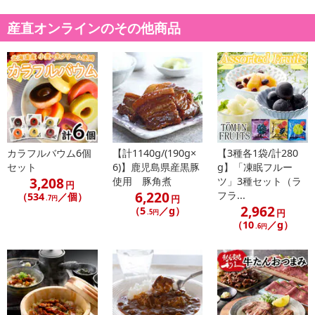
のでご了承ください。
産直オンラインのその他商品
【キャンセルについて】
※お申込み後のキャンセルはお受けできません。
記載されている内容を必ずご確認いただき、お届けする商品セット
にご納得いただきましたうえでお申し込みください。
※パッケージ変更や商品リニューアル（成分など含む）等により、
参考の掲載画像や画像内のバーコードなど、お届け商品と多少異な
る場合がございます。
また、[新たな加工食品の原料原産地表示制度]の経過措置期間の終
カラフルバウム6個
【計1140g/(190g×
【3種各1袋/計280
セット
6)】鹿児島県産黒豚
g】「凍眠フルー
了により、商品詳細内に記載の原産国・原材料の表記が旧表記の場
3,208
使用 豚角煮
ツ」3種セット（ラ
合がございます。
円
6,220
フラ...
（534
／個）
円
.7円
あらかじめご了承いただいた上でお申込みください。なお、本理由
2,962
（5
／g）
円
.5円
によるお申込み後のキャンセル・返品交換は対応いたしかねます。
（10
／g）
.6円
【お支払いについて】
※送料はお試し費用に含まれております。
※d払い、PayPay、au PAY、au PAY（auかんたん決済）、ソフトバ
ンクまとめて支払い、楽天ペイ、メルペイ、AEON Pay、Amazon
Payでお支払いの場合、決済のため外部サイトへ遷移します。