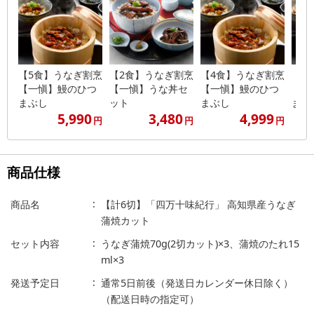
【5食】うなぎ割烹
【2食】うなぎ割烹
【4食】うなぎ割烹
【3
【一愼】鰻のひつ
【一愼】うな丼セ
【一愼】鰻のひつ
【一
まぶし
ット
まぶし
まぶ
5,990
3,480
4,999
円
円
円
商品仕様
商品名
【計6切】「四万十味紀行」 高知県産うなぎ
蒲焼カット
セット内容
うなぎ蒲焼70g(2切カット)×3、蒲焼のたれ15
ml×3
発送予定日
通常5日前後（発送日カレンダー休日除く）
（配送日時の指定可）