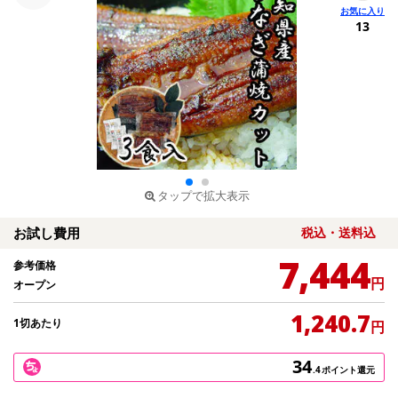
13
タップで拡大表示
お試し費用
税込・送料込
7,444
参考価格
円
オープン
1,240.7
1切あたり
円
34
.4
ポイント還元