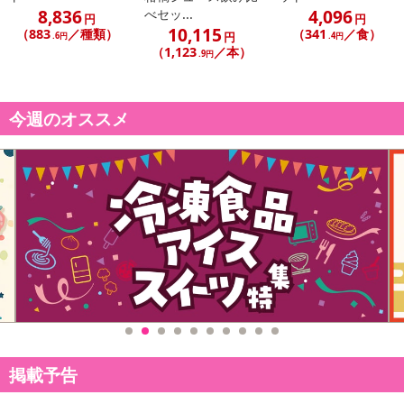
8,836
4,096
べセッ...
円
円
10,115
（883
／種類）
（341
／食）
円
.6円
.4円
（1,123
／本）
.9円
今週のオススメ
掲載予告