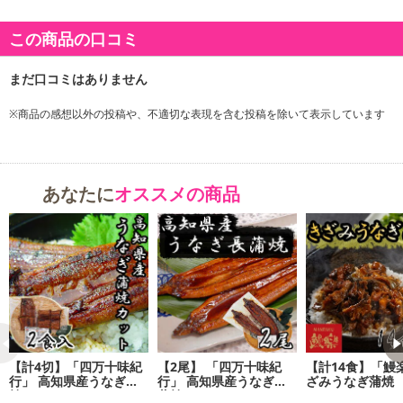
この商品の口コミ
商品詳細
四万十流に焼き上げたうなぎの蒲焼を食べやすい最右にカットして
おります。ご飯の上に乗せてうな丼にしてお召し上がりください。
※商品の感想以外の投稿や、不適切な表現を含む投稿を除いて表示しています
一人暮らしの方にもおすすめのサイズです。
あなたに
オススメの商品
【計4切】「四万十味紀
【2尾】 「四万十味紀
【計14食】「鰻
行」 高知県産うなぎ蒲
行」 高知県産うなぎ長
ざみうなぎ蒲焼
焼カット
蒲焼