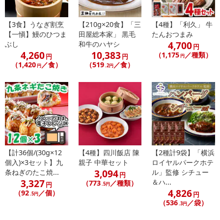
※予約商品は決済手段ごとに定められた決済期限日にお支払いを完
了することがございます。ご了承いただいたうえでお申し込みくだ
【3食】うなぎ割烹
【210g×20食】「三
【4種】「利久」 牛
さい。
【一愼】鰻のひつま
田屋総本家」 黒毛
たんおつまみ
4,700
ぶし
和牛のハヤシ
円
4,260
10,383
（1,175
／種類）
【配送伝票番号について】
円
円
円
（1,420
／食）
（519
／食）
※配送形態がメール便の商品については、商品の発送完了後、配送
円
.2円
伝票番号がマイページに表示されない場合もございます。
【配送日時の指定について】
※配送日時の指定が可能な商品の場合、商品によってご指定できる
配送日、配送時間が異なる可能性がございます。
カート機能をご利用の場合は、配送日時指定をご利用いただけませ
ん。
【計36個/(30g×12
【4種】四川飯店 陳
【2種計9袋】「横浜
個入)×3セット】九
親子 中華セット
ロイヤルパークホテ
発送日カレンダー
3,094
条ねぎのたこ焼...
ル」監修 シチュー
円
3,327
＆ハ...
（773
／種類）
円
.5円
4,826
（92
／個）
円
.5円
（536
／袋）
.3円