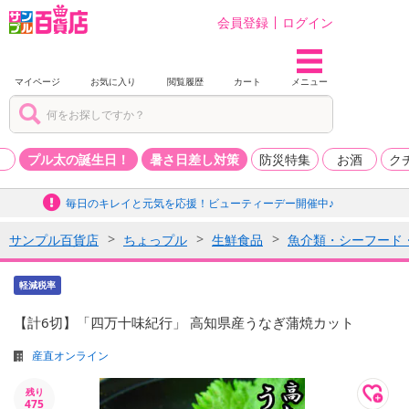
会員登録
ログイン
マイページ
お気に入り
閲覧履歴
カート
メニュー
品
プル太の誕生日！
暑さ日差し対策
防災特集
お酒
ク
毎日のキレイと元気を応援！ビューティーデー開催中♪
サンプル百貨店
ちょっプル
生鮮食品
魚介類・シーフード
軽減税率
【計6切】「四万十味紀行」 高知県産うなぎ蒲焼カット
産直オンライン
残り
475