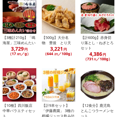
休業日
【3種計210g】「鳴
【500g】大分名
【計600g】赤身切
海屋」三味めんたい
物 豊後 とり天
り落とし・ねぎとろ
■
その他共通および商品カテゴリー別注意事項（※必ずご確認くだ
3,729
3,221
セット
円
円
4,386
さい）
（17
／g）
（644
／100g）
円
.8円
.2円
（731
／100g）
円
こちらの情報は
2026年07月09日
時点での情報となります。
【10種】四川飯店
【計9本セット】
【12食分】鹿児島
中華バラエティセッ
「伊藤農園」 3種の
とんこつラーメンセ
ト
柑橘ジュース飲み比
ット