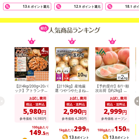
13
12
18
.6
ポイント還元
.9
ポイント還元
.1
ポ
【計4kg/200g×20パ
【計10kg】産地厳
【予約受付】8/1~順
【
ック】アトランティ
選 つやつやたまね
次出荷【約2kg】山
順
ックサーモンハラス
ぎ
形県産白桃(品種・
州
お試し費用
お試し費用
お試し費用
切り落とし
玉数おまかせ)※ご家
種
庭用
庭
税込・送料込
税込・送料込
税込・送料込
5,980
2,990
2,999
円
円
円
参考価格
14,980
円
参考価格
4,280
円
参考価格
オープン
299
150
100gあたり
149
1kgあたり
円
100gあたり
円
.5
円
13
13
.8ポイント
.8ポイント