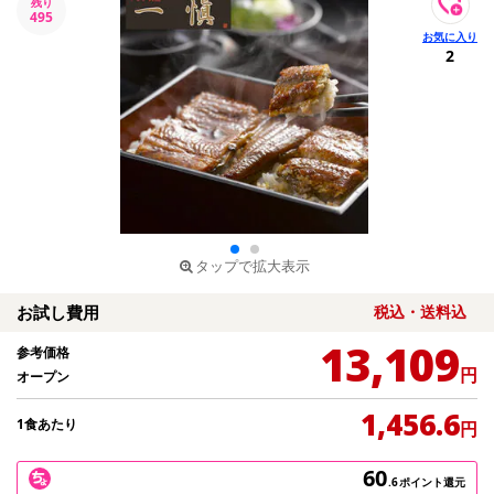
残り
495
2
タップで拡大表示
お試し費用
税込・送料込
13,109
参考価格
円
オープン
1,456.6
1食あたり
円
60
.6
ポイント還元