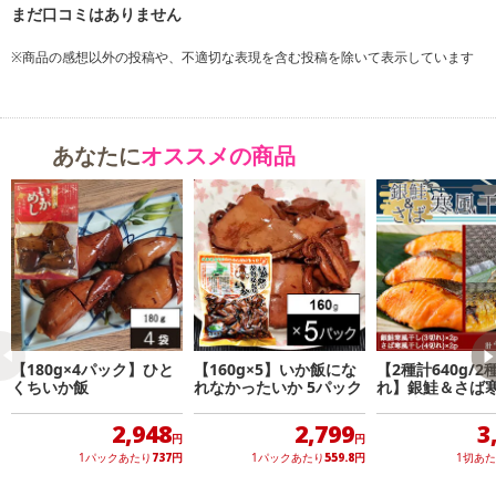
愛知県産の「活うなぎ」を1尾ずつ手にとって上質の鰻だけを丁寧に
焼き上げました。香りとコクのある「一愼特製」の蒲焼のたれは鰻
本来の旨みを引き立たせます。うなぎ割烹「一愼」の自慢の味をご
※商品の感想以外の投稿や、不適切な表現を含む投稿を除いて表示しています
賞味ください。
あなたに
オススメの商品
【180g×4パック】ひと
【160g×5】いか飯にな
【2種計640g/2
くちいか飯
れなかったいか 5パック
れ】銀鮭＆さば
食べ比べセット
2,948
2,799
3
円
円
1パックあたり
737
円
1パックあたり
559.8
円
1切あ