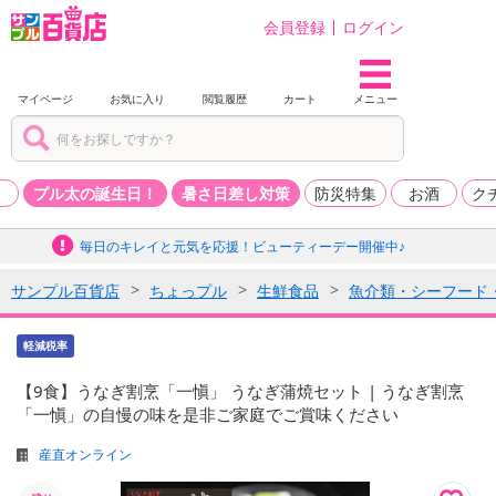
会員登録
ログイン
マイページ
お気に入り
閲覧履歴
カート
メニュー
品
プル太の誕生日！
暑さ日差し対策
防災特集
お酒
ク
毎日のキレイと元気を応援！ビューティーデー開催中♪
サンプル百貨店
ちょっプル
生鮮食品
魚介類・シーフード
軽減税率
【9食】うなぎ割烹「一愼」 うなぎ蒲焼セット | うなぎ割烹
「一愼」の自慢の味を是非ご家庭でご賞味ください
産直オンライン