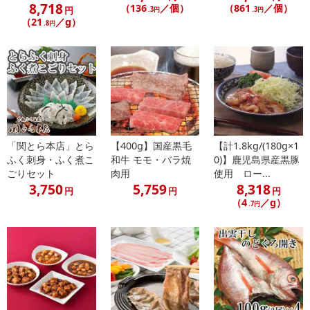
8,718
（136
／個）
（861
／個）
【配送伝票番号について】
円
.3円
.3円
（21
／g）
.8円
※配送形態がメール便の商品については、商品の発送完了後、配送
伝票番号がマイページに表示されない場合もございます。
【配送日時の指定について】
※配送日時の指定が可能な商品の場合、商品によってご指定できる
配送日、配送時間が異なる可能性がございます。
カート機能をご利用の場合は、配送日時指定をご利用いただけませ
ん。
「関とら本店」とら
【400g】国産黒毛
【計1.8kg/(180g×1
ふく刺身・ふく煮こ
和牛 モモ・バラ焼
0)】鹿児島県産黒豚
ごりセット
肉用
使用 ロー...
発送日カレンダー
3,750
5,759
8,318
円
円
円
（4
／g）
.7円