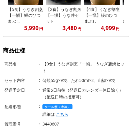
【5食】うなぎ割烹
【2食】うなぎ割烹
【4食】うなぎ割烹
【3
【一愼】鰻のひつ
【一愼】うな丼セ
【一愼】鰻のひつ
【一
まぶし
ット
まぶし
まぶ
5,990
3,480
4,999
円
円
円
商品仕様
商品名
【9食】うなぎ割烹「一愼」 うなぎ蒲焼セッ
ト
セット内容
蒲焼55g×9袋、たれ50ml×2、山椒×9袋
発送予定日
通常5日前後（発送日カレンダー休日除く）
（配送日時の指定可）
配送形態
クール便（冷凍）
詳細は
こちら
管理番号
3440607