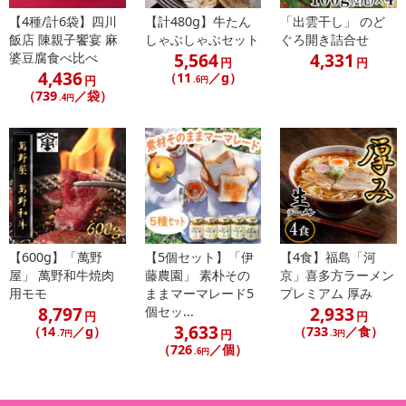
【4種/計6袋】四川
【計480g】牛たん
「出雲干し」 のど
休業日
飯店 陳親子饗宴 麻
しゃぶしゃぶセット
ぐろ開き詰合せ
5,564
4,331
婆豆腐食べ比べ
円
円
■
その他共通および商品カテゴリー別注意事項（※必ずご確認くだ
4,436
（11
／g）
円
.6円
さい）
（739
／袋）
.4円
こちらの情報は
2026年07月09日
時点での情報となります。
【600g】「萬野
【5個セット】「伊
【4食】福島「河
屋」 萬野和牛焼肉
藤農園」 素朴その
京」喜多方ラーメン
用モモ
ままマーマレード5
プレミアム 厚み
8,797
2,933
個セッ...
円
円
3,633
（14
／g）
（733
／食）
円
.7円
.3円
（726
／個）
.6円