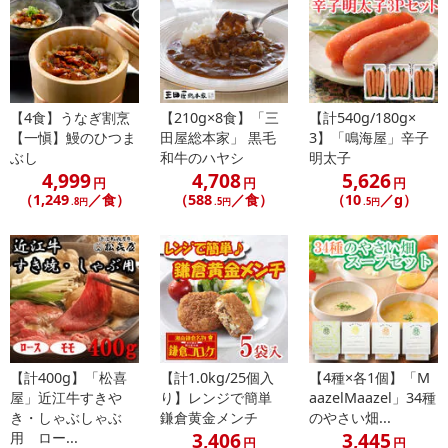
記載されている内容を必ずご確認いただき、お届けする商品セット
にご納得いただきましたうえでお申し込みください。
※パッケージ変更や商品リニューアル（成分など含む）等により、
参考の掲載画像や画像内のバーコードなど、お届け商品と多少異な
る場合がございます。
【4食】うなぎ割烹
【210g×8食】「三
【計540g/180g×
また、[新たな加工食品の原料原産地表示制度]の経過措置期間の終
【一愼】鰻のひつま
田屋総本家」 黒毛
3】「鳴海屋」辛子
了により、商品詳細内に記載の原産国・原材料の表記が旧表記の場
ぶし
和牛のハヤシ
明太子
合がございます。
4,999
4,708
5,626
円
円
円
あらかじめご了承いただいた上でお申込みください。なお、本理由
（1,249
／食）
（588
／食）
（10
／g）
.8円
.5円
.5円
によるお申込み後のキャンセル・返品交換は対応いたしかねます。
【お支払いについて】
※送料はお試し費用に含まれております。
※d払い、PayPay、au PAY、au PAY（auかんたん決済）、ソフトバ
ンクまとめて支払い、楽天ペイ、メルペイ、AEON Pay、Amazon
Payでお支払いの場合、決済のため外部サイトへ遷移します。
※予約商品は決済手段ごとに定められた決済期限日にお支払いを完
【計400g】「松喜
【計1.0kg/25個入
【4種×各1個】「M
了することがございます。ご了承いただいたうえでお申し込みくだ
屋」近江牛すきや
り】レンジで簡単
aazelMaazel」34種
さい。
き・しゃぶしゃぶ
鎌倉黄金メンチ
のやさい畑...
3,406
3,445
用 ロー...
円
円