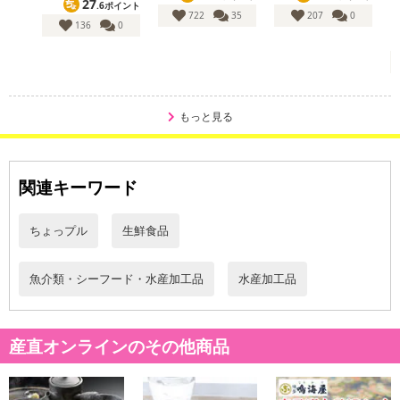
27
.6ポイント
722
35
207
0
136
0
・賞味期限：出荷日より60日
・原産国（最終加工地）：愛知県
・原材料/材質/素材：【鰻蒲焼】うなぎ（愛知県産）、醤油、発酵
もっと見る
調味料、味醂、砂糖、増粘剤（加工でん粉）【蒲焼たれ】醤油、砂
糖、みりん、酒、風味調味料（鰻の骨）【山椒】山椒
・アレルギー表示：小麦・大豆
関連キーワード
・注意事項：-18℃以下で保存してください
ちょっプル
生鮮食品
注意事項
【賞味・消費期限のある商品について】
魚介類・シーフード・水産加工品
水産加工品
商品到着時点でのお日持ち期間は、配送日数などにより異なります
のでご了承ください。
産直オンラインのその他商品
【キャンセルについて】
※お申込み後のキャンセルはお受けできません。