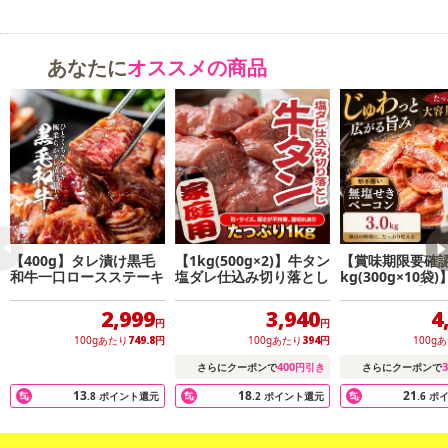
左右する塩は、ドイツのミネラル分豊富な岩塩を使用。約12日間か
けてじっくり熟成させたハムは、風味が良く、肉本来の旨みが引き
あなたに
オススメの商品
出されています。ウインナーは、ジューシーでパリッとした食感が
特徴です。
【400g】タレ漬け黒毛
【1kg(500g×2)】牛タン
【賞味期限要確認
和牛一口ロースステーキ
塩ダレ仕込み切り落とし
kg(300g×10袋
きベーコン【形
2,999
3,940
4
円
円
100gあたり
749.8
円
100gあたり
394
円
100g
400
3
さらにクーポンで
円引き
さらにクーポンで
13
18
21
.8
ポイント還元
.2
ポイント還元
.6
ポ