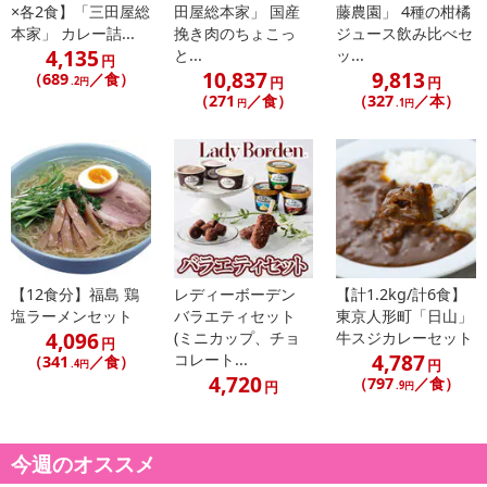
×各2食】「三田屋総
田屋総本家」 国産
藤農園」 4種の柑橘
※配送日時の指定が可能な商品の場合、商品によってご指定できる
本家」 カレー詰...
挽き肉のちょこっ
ジュース飲み比べセ
配送日、配送時間が異なる可能性がございます。
4,135
と...
ッ...
円
カート機能をご利用の場合は、配送日時指定をご利用いただけませ
10,837
9,813
（689
／食）
円
円
.2円
ん。
（271
／食）
（327
／本）
円
.1円
発送日カレンダー
【12食分】福島 鶏
レディーボーデン
【計1.2kg/計6食】
塩ラーメンセット
バラエティセット
東京人形町「日山」
4,096
(ミニカップ、チョ
牛スジカレーセット
円
4,787
コレート...
（341
／食）
円
.4円
4,720
（797
／食）
円
.9円
休業日
■
その他共通および商品カテゴリー別注意事項（※必ずご確認くだ
今週のオススメ
さい）