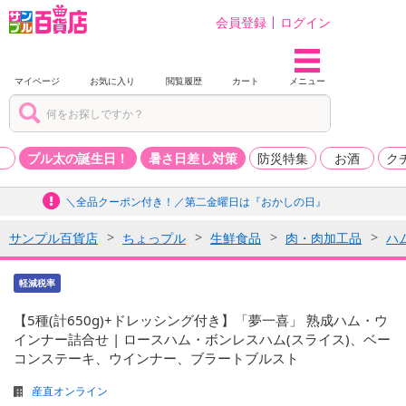
会員登録
ログイン
マイページ
お気に入り
閲覧履歴
カート
メニュー
品
プル太の誕生日！
暑さ日差し対策
防災特集
お酒
ク
＼全品クーポン付き！／第二金曜日は『おかしの日』
サンプル百貨店
ちょっプル
生鮮食品
肉・肉加工品
ハ
軽減税率
【5種(計650g)+ドレッシング付き】「夢一喜」 熟成ハム・ウ
インナー詰合せ | ロースハム・ボンレスハム(スライス)、ベー
コンステーキ、ウインナー、ブラートブルスト
産直オンライン