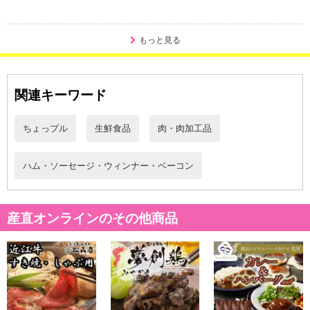
もっと見る
・賞味期限：製造日より20日
・原産国（最終加工地）：大阪府
関連キーワード
・原材料/材質/素材：【ロースハム】豚ロース肉、食塩、種類(ブド
ウ糖、砂糖)/味料(アミノ酸等 )、リン酸塩(Na)、酸化防止剤(ビタミ
ちょっプル
生鮮食品
肉・肉加工品
ンC)、発色剤(特 K、 酸Na)、香辛料抽出物、(一部に豚肉を含む)
【ベーコン】豚バラ肉、 砂糖、ぶどう味料(アミノ酸等】 、酸化防
止剤(ビタミンC)、発色剤( 亜硝酸Na)、B 料会出物、(一部に豚肉を
ハム・ソーセージ・ウィンナー・ベーコン
含む) 【あらびきウインナー】 豚肉、食塩、香辛料、糖類（ブド
ウ糖、乾燥水あめ、砂糖）/リン酸塩ナトリウム、調味料（アミノ酸
等）、酸化防止剤（ビタミンC）、酸味料、発色剤（亜硝酸ナトリ
産直オンラインのその他商品
ウム）、香辛料抽出物、香料（一部に豚肉含む）【ブラートブルス
ト】豚肉、食塩、香辛料、ブドウ糖、/リン酸塩ナトリウム、調味料
（アミノ酸等）、酸化防止剤（ビタミンC）、香辛料抽出物、酸味
料（一部に豚肉含む）【ドレッシング】野菜（人参国産）、玉ねぎ
（国産）セロリ（アメリカ産）、にんにく（国産）、食用米油（国
内製造）、米酢（国内製造）、醤油（大豆・小麦を含む）、砂糖、