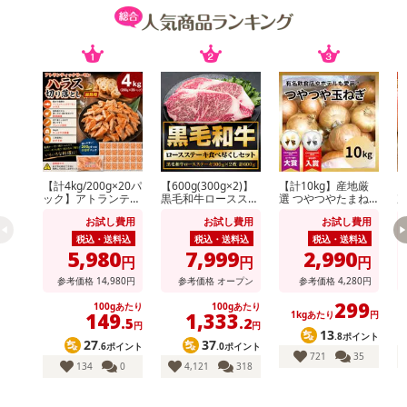
【計4kg/200g×20パ
【600g(300g×2)】
【計10kg】産地厳
【
ック】アトランティ
黒毛和牛ロースステ
選 つやつやたまね
次
ックサーモンハラス
ーキ
ぎ
形
お試し費用
お試し費用
お試し費用
切り落とし
玉
税込・送料込
税込・送料込
税込・送料込
5,980
7,999
2,990
円
円
円
参考価格
14,980
円
参考価格
オープン
参考価格
4,280
円
299
100gあたり
100gあたり
149
1,333
1kgあたり
円
.5
.2
円
円
13
.8ポイント
27
37
.6ポイント
.0ポイント
721
35
134
0
4,121
318