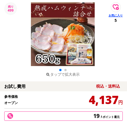
残り
499
5
タップで拡大表示
お試し費用
税込・送料込
4,137
参考価格
円
オープン
19
.1
ポイント還元