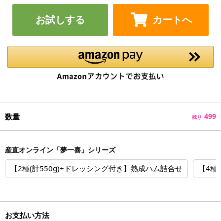
お試しする
カートへ
数量
499
残り
産直オンライン「夢一喜」シリーズ
【2種(計550g)+ドレッシング付き】熟成ハム詰合せ
【4種
お支払い方法