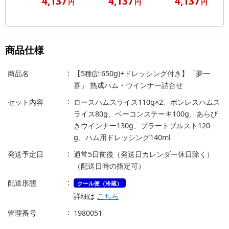
4,137
4,137
4,137
円
円
円
商品仕様
商品名
【5種(計650g)+ドレッシング付き】「夢一
喜」 熟成ハム・ウインナー詰合せ
セット内容
ロースハムスライス110g×2、ボンレスハムス
ライス80g、ベーコンステーキ100g、あらび
きウインナー130g、ブラートブルスト120
g、ハム用ドレッシング140ml
発送予定日
通常5日前後（発送日カレンダー休日除く）
（配送日時の指定可）
配送形態
クール便（冷蔵）
詳細は
こちら
管理番号
1980051