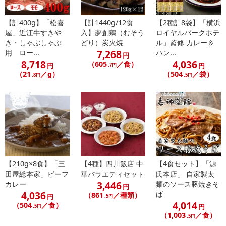
食塩、香辛料/調味料（アミノ酸）【ボンレスハム】豚モモ肉(国
産)、食塩、糖類(砂糖、乾燥水飴)/調味料(アミン ノ酸等)、リン酸塩
【計400g】「松喜
【計1440g/12食
【2種計8袋】「横浜
(Na)、酸化防止剤(ビタミンC)、発色剤 (例酸K、亜硝酸Na)、香辛料
屋」近江牛すきや
入】夢創鶏（むそう
ロイヤルパークホテ
き・しゃぶしゃぶ
どり）炭火焼
ル」監修 カレー＆
抽出物、(一部に豚肉を含む)
7,268
用 ロー...
ハン...
・アレルギー表示：小麦、豚肉、大豆
円
8,718
4,036
（605
／食）
円
円
.7円
（21
／g）
（504
／袋）
.8円
.5円
注意事項
【賞味・消費期限のある商品について】
商品到着時点でのお日持ち期間は、配送日数などにより異なります
のでご了承ください。
【キャンセルについて】
※お申込み後のキャンセルはお受けできません。
【210g×8食】「三
【4種】四川飯店 中
【4食セット】「源
記載されている内容を必ずご確認いただき、お届けする商品セット
田屋総本家」ビーフ
華バラエティセット
氏本店」 自家製太
3,446
カレー
麺のソース豚焼きそ
にご納得いただきましたうえでお申し込みください。
円
4,036
ば
（861
／種類）
※パッケージ変更や商品リニューアル（成分など含む）等により、
円
.5円
4,014
（504
／食）
円
.5円
参考の掲載画像や画像内のバーコードなど、お届け商品と多少異な
（1,003
／食）
.5円
る場合がございます。