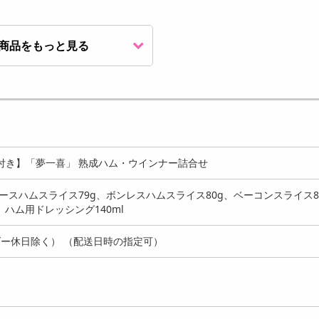
商品をもっと見る
種(計479g)】「夢一喜」
【2種(計550g)+ドレッシン
【計6個+ソース6個
ハム・ウイン...
グ付き】「夢一喜」...
「夢一喜」 国産牛・豚肉
3238
4137
3
円
円
ング付き】「夢一喜」 熟成ハム・ウインナー詰合せ
ロースハムスライス79g、ボンレスハムスライス80g、ベーコンスライス8
、ハム用ドレッシング140ml
ー休日除く） （配送日時の指定可）
種計(930g)】「夢一喜」
【計10個+ソース10個付
【計12個+ソース12
エティギフト
き】「夢一喜」 国産牛・...
き】「夢一喜」 国産牛・
4137
4929
5
円
円