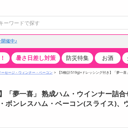
開催中♪
！
暑さ日差し対策
防災特集
お酒
て見る
特設コーナー
食品・調味料
生鮮食品
お菓子
アイス・スイーツ
飲料
お酒
洗剤
キッチン・日用品
健康・ダイエット
医薬品・医薬部外
インテリア・家具
ファッション
家電
ベビー・キッズ・
ペット用品
加工食品
ヘアケア・ボディ
ビューティーケア
特集一覧
ソーセージ・ウィンナー・ベーコン
【5種(計519g)+ドレッシング付き】「夢一
全国うまいもの博
米・雑穀
肉・肉加工品
スナック菓子
アイスクリーム・シャーベット
水・ミネラルウォーター・炭酸水
ビール・発泡酒・新ジャンル
キッチン・台所用洗剤
掃除用具
健康食品・飲料
第二類医薬品
収納用品
トップス
生活家電
ベビーおむつ・トイレ用品
犬用品
カップ麺・乾麺・パスタ
ヘアケア・スタイリング
スキンケア・基礎化粧品
クチコミで選ばれた人気商品
パン・シリアル・コーンフレーク
魚介類・シーフード・水産加工品
クッキー・クラッカー
ケーキ・スイーツ
お茶・紅茶（ソフトドリンク）
ワイン
洗濯用洗剤・柔軟剤・漂白剤
洗濯用品
ダイエット
指定第二類医薬品
寝具・布団
ボトムス
キッチン家電
授乳グッズ
猫用品
インスタント・レトルト・冷凍食品・惣菜
ボディケア
ベースメイク・メイクアップ・ネイル
付き】「夢一喜」 熟成ハム・ウインナー詰合せ
チーズ・ヨーグルト・乳製品・卵
フルーツ・果物・果物加工品
キャンディ・ガム・タブレット
お菓子・スイーツギフト
コーヒー（ソフトドリンク）
日本酒・焼酎
バス・お風呂用洗剤
トイレ・バス用品
サプリメント
第三類医薬品
マット・カーペット・クッション
シューズ
冷房・暖房器具・空調
食事グッズ
その他 ペット用品
ナチュラル・オーガニックコスメ
・ボンレスハム・ベーコン(スライス)、
ポイント
調味料・ドレッシング・油
野菜・きのこ
せんべい・米菓
果実・野菜・清涼・乳飲料
洋酒・リキュール
トイレ用洗剤
タオル
美容サプリメント・ドリンク
医薬部外品
テーブル・デスク・カウンター
バッグ
美容・健康家電
ベビー用品・雑貨
香水・アロマ
08月08日10時00分 ～
08月08日10時00分
ポイント履歴
缶詰・瓶詰・ジャム・はちみつ
ミールキット
チョコレート
トクホ
果実酒・梅酒
住居用洗剤
日用品
スポーツサプリメント・ドリンク
チェア・ソファ
財布・小物
パソコン・プリンター・パソコン周辺機器
家具・寝具
っプル
ちょっプル
ちょっプルポイントとは？
0
0