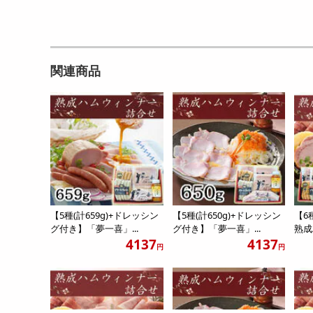
関連商品
【5種(計659g)+ドレッシン
【5種(計650g)+ドレッシン
【6
グ付き】「夢一喜」...
グ付き】「夢一喜」...
熟成
4137
4137
円
円