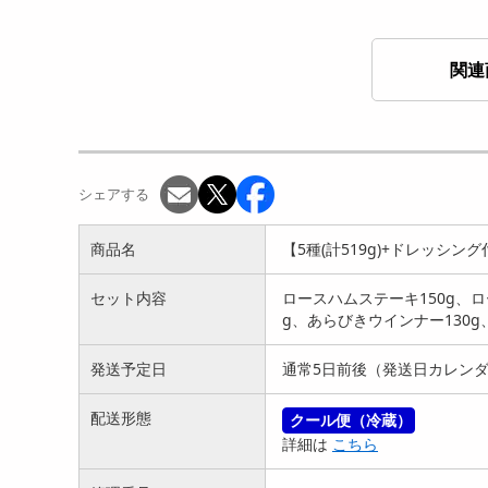
関連
【5種(計559g)】「夢一喜」
【5種(計568g)+ドレッシン
【4
熟成ハム・ウイン...
グ付き】「夢一喜」...
熟成
3430
3721
円
円
シェアする
商品名
【5種(計519g)+ドレッシ
セット内容
ロースハムステーキ150g、
g、あらびきウインナー130g
発送予定日
通常5日前後（発送日カレンダ
【5種計(709g)】「夢一喜」
【計8個+ソース8個付き】
【5
バラエティセット
「夢一喜」 国産牛・豚肉...
バラ
配送形態
クール便（冷蔵）
3430
4137
詳細は
こちら
円
円