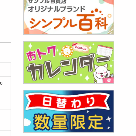
付き】
...
430
円
0
個付
...
780
円