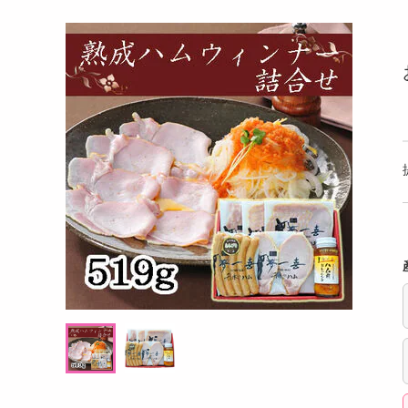
洗剤
煌彩ギフト MV-
POM 愛媛のキウイゼリー 295g
【50
キッチン・日用品
ヘアケア・ボディケア
提供数 73
提供数 66
ビューティーケア
試し費用
お試し費用
,799
6,861
円
円
健康・ダイエット・サプリメント
医薬品・医薬部外品
オープン
13,219
考価格
参考価格
円
インテリア・家具・収納・寝具
95
1本あたり
.3
円
ファッション
家電
ベビー・キッズ・マタニティ
ペット用品
クーポン・資格・学習
掲載予告