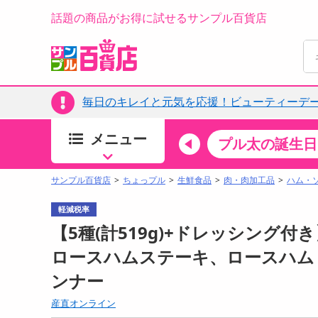
話題の商品がお得に試せるサンプル百貨店
毎日のキレイと元気を応援！ビューティーデー
メニュー
ちょっプルカテゴリ
キッチン・日用品
食品
プル太の誕生日
すべ
食品・調味料
サンプル百貨店
ちょっプル
生鮮食品
肉・肉加工品
ハム・
生鮮食品
軽減税率
加工食品
【5種(計519g)+ドレッシング
お菓子
ロースハムステーキ、ロースハム
アイス・スイーツ
ンナー
飲料
00分 ～
08月08日10時00分 ～
産直オンライン
お酒
ちょっプル
ちょ
0
0
0
0