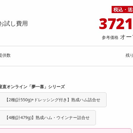
料理の素
ナッツ・ドライフルーツ
栄養ドリンク・エナジードリンク
チューハイ・カクテル
洗剤ギフト
ヘルスケア・衛生用品
健康グッズ
インテリア雑貨
時計
記録メディア・メモリーカード
マタニティ
0g】ピュアココアパウダー
【1.2g×8包】国産 レモングラ
税込・送
乾物・海苔・粉物
ゼリー・プリン
お茶・紅茶（茶葉）
ノンアルコール飲料
その他 洗剤
キッチン雑貨・食器・消耗品
アウトドア・イベント用品・DIY・工具
アクセサリー
その他 ベビー・キッズ・マタニティ
スマートフォン・携帯電話・タブレットアクセ
店舗
リー
372
カレー・シチュー
和菓子
コーヒー(豆・インスタント）
ビール・ワイン・お酒ギフト
調理器具・鍋・包丁
その他 インテリア・家具
ファッション雑貨
電池
お試し費用
提供数 9893
提供
店舗情報
食品ギフト
おつまみ
ココア・チョコレート飲料
その他 アルコール飲料
弁当箱・水筒・弁当グッズ
下着・ルームウェア
電球・蛍光灯・照明
お試し費用
お試し費
1,780
1,
オー
参考価格
円
オープン
参考価格
参考価格
提供数
残
356
100gあたり
1包あた
円
産直オンライン「夢一喜」シリーズ
【2種(計550g)+ドレッシング付き】熟成ハム詰合せ
【4種(計479g)】熟成ハム・ウインナー詰合せ