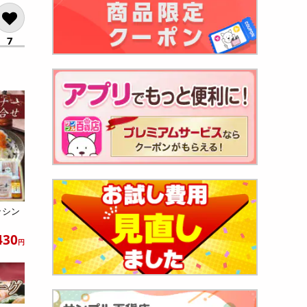
7
レッシン
.
430
円