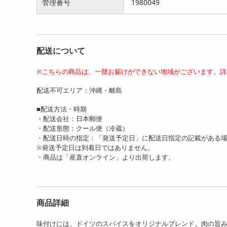
管理番号
1980049
配送について
※こちらの商品は、一部お届けができない地域がございます。詳
【130g×5パック】「夢一
【130g×6パック】「夢一
【1
配送不可エリア：沖縄・離島
喜」熟成ロースハム切り...
喜」熟成ロースハム切り...
喜」
3284
3430
円
円
■配送方法・時期
・配送会社：日本郵便
・配送形態：クール便（冷蔵）
・配送日時の指定：「発送予定日」に配送日指定の記載がある
※発送予定日は到着日ではありません。
・商品は「産直オンライン」より出荷します。
商品詳細
味付けには、ドイツのスパイスをオリジナルブレンド。肉の旨み