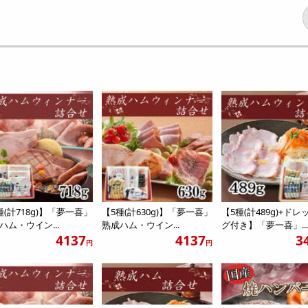
種(計718g)】「夢一喜」
【5種(計630g)】「夢一喜」
【5種(計489g)+ド
ハム・ウイン...
熟成ハム・ウイン...
グ付き】「夢一喜」..
4137
4137
3
円
円