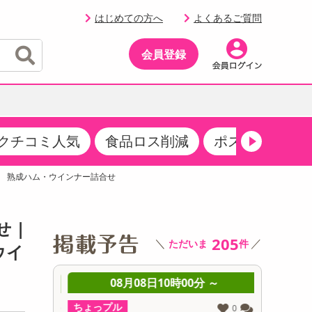
はじめての方へ
よくあるご質問
会員登録
クチコミ人気
食品ロス削減
ポストにお届け
イベント
・サプリメント
品
・収納・寝具
マタニティ
ケア
イベント最新情報（RSPほか）
喜」 熟成ハム・ウインナー詰合せ
その他 食品
製菓・製パン材料
飲料ギフト
生活雑貨
メンズ
AV機器
クーポン
その他 お菓子・スイーツ
その他 飲料
スポーツ・アウトドア用品
ベビー・キッズ
その他 家電
 |
商品限定クーポン
205
＼
／
ただいま
件
介護用品
レッグウェア
ウイ
その他 キッチン・日用品
その他 ファッション
サンプリング
 ～
08月08日10時00分 ～
0
抽選サンプル
ちょっプル
ちょっプ
0
0
0
0