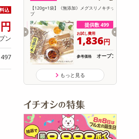
初回トライアル
スティ
【120g×1袋】《無添加》メグスリノキチッ
【30ml×
料込
サ
プ
C3
1
円
数 500
提供数 499
用
お試し費用
232
1,836
プン
円
円
オープン
オープン
497
参考価格
り
154
り
円
もっと見る