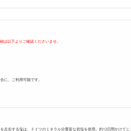
細は以下よりご確認くださいませ。
30g×8パック】「夢一
【130g×10パック】「夢一
熟成ロースハム切り...
喜」熟成ロースハム切...
4328
5076
円
円
場合に、ご利用可能です。
を左右する塩は、ドイツのミネラル分豊富な岩塩を使用。約12日間かけてじ