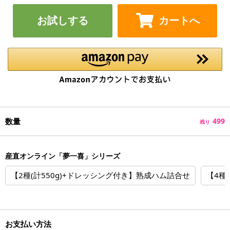
お試しする
カートへ
数量
499
残り
産直オンライン「夢一喜」シリーズ
【2種(計550g)+ドレッシング付き】熟成ハム詰合せ
【4種
お支払い方法