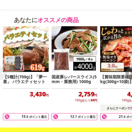
左右する塩は、ドイツのミネラル分豊富な岩塩を使用。約12日間か
けてじっくり熟成させたハムは、風味が良く、肉本来の旨みが引き
あなたに
オススメの商品
出されています。ウインナーは、ジューシーでパリッとした食感が
特徴です。
【5種計(709g)】「夢一
国産豚レバースライス(5
【賞味期限要確認
喜」 バラエティセット
mm・業務用) 1000g
kg(300g×10袋
きベーコン【形
3,430
2,759
4
円
円
100gあたり
69
円
100g
3
さらにクーポンで
15
12
21
.8
ポイント還元
.7
ポイント還元
.6
ポ