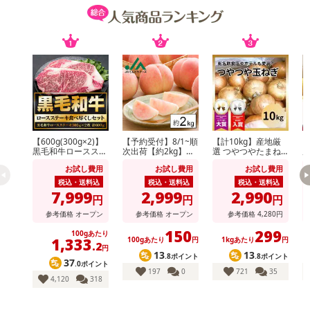
【600g(300g×2)】
【予約受付】8/1~順
【計10kg】産地厳
【
黒毛和牛ロースステ
次出荷【約2kg】山
選 つやつやたまね
ーキ
形県産白桃(品種・
ぎ
（
お試し費用
お試し費用
お試し費用
玉数おまかせ)※ご家
庭用
税込・送料込
税込・送料込
税込・送料込
7,999
2,999
2,990
円
円
円
参考価格
オープン
参考価格
オープン
参考価格
4,280
円
150
299
100gあたり
1,333
100gあたり
円
1kgあたり
円
.2
円
13
13
.8ポイント
.8ポイント
37
.0ポイント
197
0
721
35
4,120
318