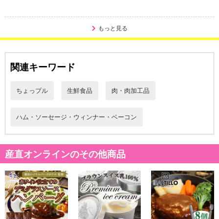
もっと見る
・賞味期限：製造日より20日
・原産国（最終加工地）：大阪府
関連キーワード
・原材料/材質/素材：【ロースハム】豚ロース肉、食塩、種類(ブド
ウ糖、砂糖)/味料(アミノ酸等 )、リン酸塩(Na)、酸化防止剤(ビタミ
ちょっプル
生鮮食品
肉・肉加工品
ンC)、発色剤(特 K、 酸Na)、香辛料抽出物、(一部に豚肉を含む)
【ボンレスハム】豚モモ肉(国産)、食塩、糖類(砂糖、乾燥水飴)/調味
料(アミン ノ酸等)、リン酸塩(Na)、酸化防止剤(ビタミンC)、発色剤
ハム・ソーセージ・ウィンナー・ベーコン
(例酸K、亜硝酸Na)、香辛料抽出物、(一部に豚肉を含む)【ベーコ
ン】豚バラ肉、 砂糖、ぶどう味料(アミノ酸等】 、酸化防止剤(ビタ
ミンC)、発色剤( 亜硝酸Na)、B 料会出物、(一部に豚肉を含む)【あ
産直オンラインのその他商品
らびきウインナー】 豚肉、食塩、香辛料、糖類（ブドウ糖、乾燥
水あめ、砂糖）/リン酸塩ナトリウム、調味料（アミノ酸等）、酸化
防止剤（ビタミンC）、酸味料、発色剤（亜硝酸ナトリウム）、
【ブラートブルスト】豚肉、食塩、香辛料、ブドウ糖、/リン酸塩ナ
トリウム、調味料（アミノ酸等）、酸化防止剤（ビタミンC）、香
辛料抽出物、酸味料（一部に豚肉含む）【ドレッシング】野菜（人