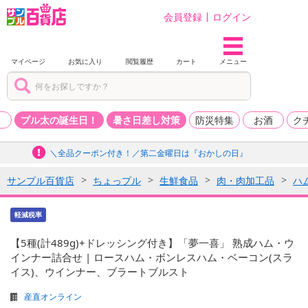
会員登録
ログイン
マイページ
お気に入り
閲覧履歴
カート
メニュー
品
プル太の誕生日！
暑さ日差し対策
防災特集
お酒
ク
＼全品クーポン付き！／第二金曜日は『おかしの日』
サンプル百貨店
ちょっプル
生鮮食品
肉・肉加工品
ハ
軽減税率
【5種(計489g)+ドレッシング付き】「夢一喜」 熟成ハム・ウ
インナー詰合せ | ロースハム・ボンレスハム・ベーコン(スラ
イス)、ウインナー、ブラートブルスト
産直オンライン