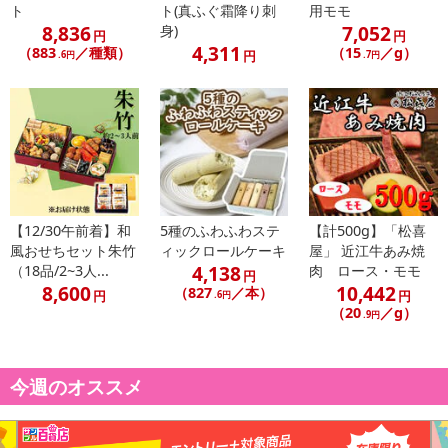
ト
ト(真ふぐ霜降り刺
用モモ
配送日、配送時間が異なる可能性がございます。
8,836
7,052
身)
円
円
カート機能をご利用の場合は、配送日時指定をご利用いただけませ
4,311
（883
／種類）
（15
／g）
円
.6円
.7円
ん。
発送日カレンダー
【12/30午前着】和
5種のふわふわステ
【計500g】「松喜
風おせちセット朱竹
ィックロールケーキ
屋」 近江牛あみ焼
4,138
（18品/2~3人...
肉 ロース・モモ
円
8,600
10,442
（827
／本）
円
円
.6円
（20
／g）
.9円
休業日
今週のオススメ
■
その他共通および商品カテゴリー別注意事項（※必ずご確認くだ
さい）