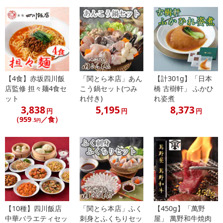
了により、商品詳細内に記載の原産国・原材料の表記が旧表記の場
合がございます。
あらかじめご了承いただいた上でお申込みください。なお、本理由
によるお申込み後のキャンセル・返品交換は対応いたしかねます。
【お支払いについて】
※送料はお試し費用に含まれております。
【4食】赤坂四川飯
「関とら本店」あん
【計301g】「日本
※d払い、PayPay、au PAY、au PAY（auかんたん決済）、ソフトバ
店監修 担々麺4食セ
こう鍋セット(つみ
橋 古樹軒」 ふかひ
ンクまとめて支払い、楽天ペイ、メルペイ、AEON Pay、Amazon
ット
れ付き)
れ姿煮
3,838
5,195
8,373
Payでお支払いの場合、決済のため外部サイトへ遷移します。
円
円
円
（959
／食）
※予約商品は決済手段ごとに定められた決済期限日にお支払いを完
.5円
了することがございます。ご了承いただいたうえでお申し込みくだ
さい。
【配送伝票番号について】
※配送形態がメール便の商品については、商品の発送完了後、配送
伝票番号がマイページに表示されない場合もございます。
【10種】四川飯店
「関とら本店」ふく
【450g】「萬野
【配送日時の指定について】
中華バラエティセッ
刺身とふくちりセッ
屋」 萬野和牛焼肉
※配送日時の指定が可能な商品の場合、商品によってご指定できる