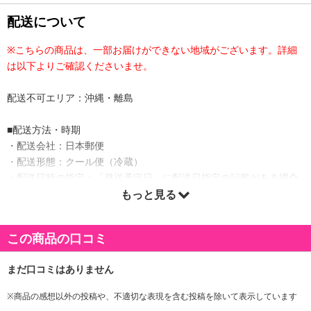
配送について
※こちらの商品は、一部お届けができない地域がございます。詳細
は以下よりご確認くださいませ。
配送不可エリア：沖縄・離島
■配送方法・時期
・配送会社：日本郵便
・配送形態：クール便（冷蔵）
・配送日時の指定：「発送予定日」に配送日指定の記載がある場合
に、ご利用可能です。
もっと見る
※発送予定日は到着日ではありません。
・商品は「産直オンライン」より出荷します。
この商品の口コミ
商品詳細
※商品の感想以外の投稿や、不適切な表現を含む投稿を除いて表示しています
味付けには、ドイツのスパイスをオリジナルブレンド。肉の旨みを