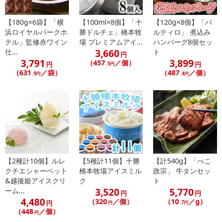
参国産）、玉ねぎ（国産）セロリ（アメリカ産）、にんにく（国
産）、食用米油（国内製造）、米酢（国内製造）、醤油（大豆・小
【180g×6袋】「横
【100ml×8個】「十
【120g×8個】「バ
麦を含む）、砂糖、食塩、香辛料/調味料（アミノ酸）
浜ロイヤルパークホ
勝ドルチェ」橋本牧
ルティロ」 煮込み
テル」監修赤ワイン
場 プレミアムアイ...
ハンバーグ8個セッ
・アレルギー表示：小麦・豚肉・大豆
3,660
仕...
ト
円
3,791
3,899
（457
／個）
円
円
.5円
注意事項
（631
／袋）
（487
／個）
.9円
.4円
【賞味・消費期限のある商品について】
商品到着時点でのお日持ち期間は、配送日数などにより異なります
のでご了承ください。
【キャンセルについて】
※お申込み後のキャンセルはお受けできません。
記載されている内容を必ずご確認いただき、お届けする商品セット
【2種計10個】ルレ
【5種計11個】十勝
【計540g】「べこ
にご納得いただきましたうえでお申し込みください。
クチエシャーベット
橋本牧場アイスミル
政宗」 牛タンセッ
&越後姫アイスクリ
ク
ト
※パッケージ変更や商品リニューアル（成分など含む）等により、
3,520
5,770
ーム...
参考の掲載画像や画像内のバーコードなど、お届け商品と多少異な
円
円
4,480
（320
／個）
（10
／g）
円
円
.7円
る場合がございます。
（448
／個）
円
また、[新たな加工食品の原料原産地表示制度]の経過措置期間の終