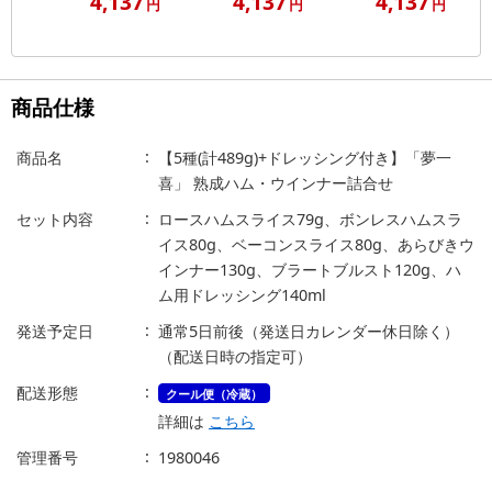
4,137
4,137
4,137
円
円
円
商品仕様
商品名
【5種(計489g)+ドレッシング付き】「夢一
喜」 熟成ハム・ウインナー詰合せ
セット内容
ロースハムスライス79g、ボンレスハムスラ
イス80g、ベーコンスライス80g、あらびきウ
インナー130g、ブラートブルスト120g、ハ
ム用ドレッシング140ml
発送予定日
通常5日前後（発送日カレンダー休日除く）
（配送日時の指定可）
配送形態
クール便（冷蔵）
詳細は
こちら
管理番号
1980046