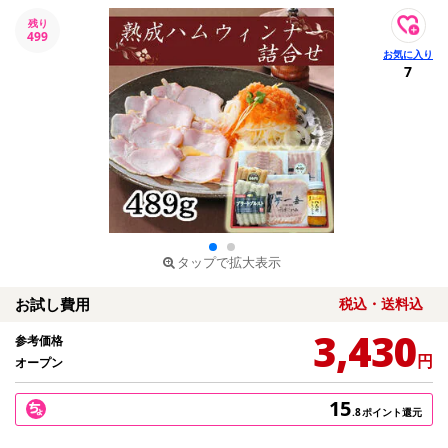
残り
499
7
タップで拡大表示
お試し費用
税込・送料込
3,430
参考価格
円
オープン
15
.8
ポイント還元