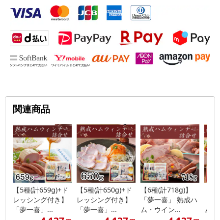
関連商品
【5種(計659g)+ド
【5種(計650g)+ド
【6種(計718g)】
【5種
レッシング付き】
レッシング付き】
「夢一喜」 熟成ハ
「夢
「夢一喜」...
「夢一喜」...
ム・ウイン...
ム・ウ