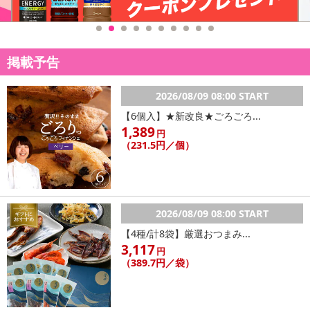
掲載予告
2026/08/09 08:00 START
【6個入】★新改良★ごろごろ...
1,389
円
（231.5円／個）
2026/08/09 08:00 START
【4種/計8袋】厳選おつまみ...
3,117
円
（389.7円／袋）