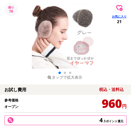
残り
76
21
タップで拡大表示
お試し費用
税込・送料込
960
参考価格
円
オープン
4
.3
ポイント還元