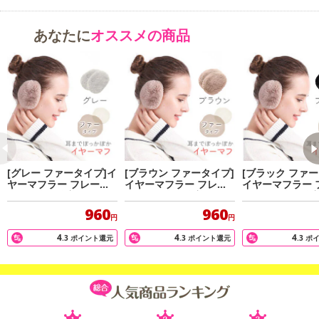
あなたに
オススメの商品
[グレー ファータイプ]イ
[ブラウン ファータイプ]
[ブラック ファー
ヤーマフラー フレーム
イヤーマフラー フレー
イヤーマフラー 
レスで楽々脱着！
ムレスで楽々脱着！
ムレスで楽々脱
960
960
円
円
4
4
4
.3
ポイント還元
.3
ポイント還元
.3
ポ