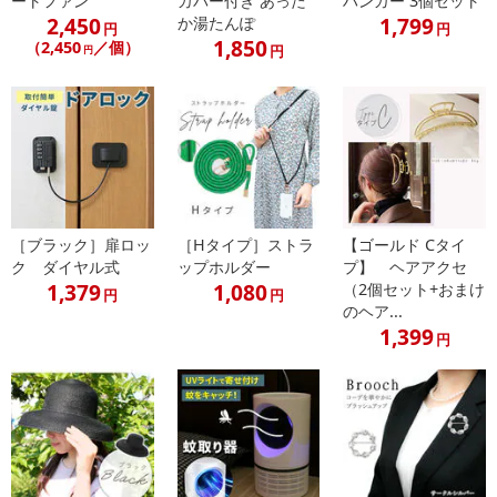
ートファン
カバー付き あった
ハンガー 3個セット
2,450
1,799
か湯たんぽ
円
円
1,850
（2,450
／個）
円
円
［ブラック］扉ロッ
［Hタイプ］ストラ
【ゴールド Cタイ
ク ダイヤル式
ップホルダー
プ】 ヘアアクセ
1,379
1,080
（2個セット+おまけ
円
円
のヘア...
1,399
円