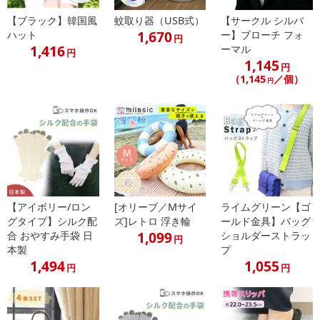
【ブラック】韓国風
蚊取り器（USB式）
【サークル シルバ
1,670
ハット
ー】ブローチ フォ
円
1,416
ーマル
円
1,145
円
（1,145
／個）
円
【アイボリー/ロン
[オリーブ／Mサイ
ライムグリーン【ゴ
グタイプ】シルク配
ズ]レトロ 浮き輪
ールド金具】バッグ
1,099
合 おやすみ手袋 日
ショルダーストラッ
円
本製
プ
1,494
1,055
円
円