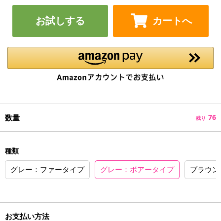
お試しする
カートへ
数量
76
残り
種類
グレー：ファータイプ
グレー：ボアータイプ
ブラウン
お支払い方法