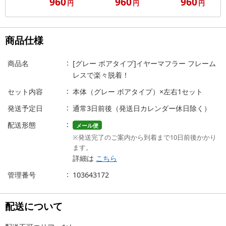
960
960
960
円
円
円
商品仕様
商品名
[グレー ボアタイプ]イヤーマフラー フレーム
レスで楽々脱着！
セット内容
本体（グレー ボアタイプ）×左右1セット
発送予定日
通常3日前後（発送日カレンダー休日除く）
配送形態
メール便
※発送完了のご案内から到着まで10日前後かかり
ます。
詳細は
こちら
管理番号
103643172
配送について