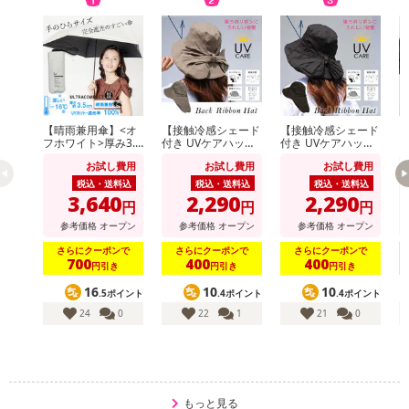
【晴雨兼用傘】<オ
【接触冷感シェード
【接触冷感シェード
【
フホワイト>厚み3.5
付き UVケアハッ
付き UVケアハッ
cm！手のひらサイ
ト】<ベージュ >あ
ト】<ブラック >あ
り
お試し費用
お試し費用
お試し費用
ズUVカット100％マ
ご紐つきのおしゃれ
ご紐つきのおしゃれ
イナス16度
なツバ広リボンハッ
なツバ広リボンハッ
税込・送料込
税込・送料込
税込・送料込
ト
ト
3,640
2,290
2,290
円
円
円
参考価格
オープン
参考価格
オープン
参考価格
オープン
さらにクーポンで
さらにクーポンで
さらにクーポンで
700
400
400
円引き
円引き
円引き
16
10
10
.5ポイント
.4ポイント
.4ポイント
24
0
22
1
21
0
もっと見る