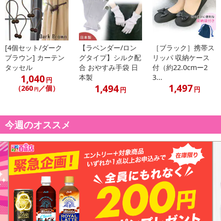
[4個セット/ダーク
【ラベンダー/ロン
［ブラック］携帯ス
ブラウン] カーテン
グタイプ】シルク配
リッパ 収納ケース
タッセル
合 おやすみ手袋 日
付（約22.0cmー2
1,040
本製
3...
円
1,497
1,494
（260
／個）
円
円
円
今週のオススメ