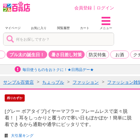
会員登録
ログイン
マイページ
お気に入り
閲覧履歴
カート
メニュー
品
プル太の誕生日！
暑さ日差し対策
防災特集
お酒
ク
毎日使うものをおトクに！★日用品デー★
サンプル百貨店
ちょっプル
ファッション
ファッション雑
残りわずか
[グレー ボアタイプ]イヤーマフラー フレームレスで楽々脱
着！ | 耳をしっかりと覆うので寒い日もぽかぽか！簡単に脱
着できるから通勤や通学にピッタリです。
大引屋キング