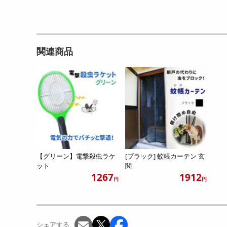
関連商品
【グリーン】電撃殺虫ラケ
[ブラック] 蚊帳カーテン 玄
ット
関
1267
1912
円
円
シェアする