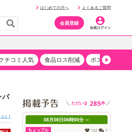
はじめての方へ
よくあるご質問
会員登録
クチコミ人気
食品ロス削減
ポストにお届け
イベント
・サプリメント
品
・収納・寝具
マタニティ
ケア
イベント最新情報（RSPほか）
その他 食品
製菓・製パン材料
飲料ギフト
生活雑貨
メンズ
AV機器
クーポン
その他 お菓子・スイーツ
その他 飲料
スポーツ・アウトドア用品
ベビー・キッズ
その他 家電
ンパ
商品限定クーポン
285
＼
／
ただいま
件
介護用品
レッグウェア
その他 キッチン・日用品
その他 ファッション
サンプリング
コミ 1
 ～
08月08日06時00分 ～
0
抽選サンプル
ちょっプル
ちょっプ
1893
14
132
1