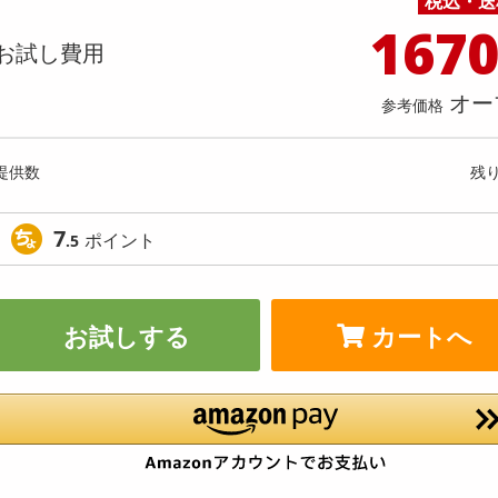
税込・送
料理の素
ナッツ・ドライフルーツ
栄養ドリンク・エナジードリンク
チューハイ・カクテル
洗剤ギフト
ヘルスケア・衛生用品
健康グッズ
インテリア雑貨
時計
記録メディア・メモリーカード
マタニティ
167
 ホワイト 500ml / パイン 500ml
TULLY’S COFFEE PLATINUM WH
乾物・海苔・粉物
ゼリー・プリン
お茶・紅茶（茶葉）
ノンアルコール飲料
その他 洗剤
キッチン雑貨・食器・消耗品
アウトドア・イベント用品・DIY・工具
アクセサリー
その他 ベビー・キッズ・マタニティ
スマートフォン・携帯電話・タブレットアクセ
お試し費用
u Lait PET 500ml
店舗
リー
カレー・シチュー
和菓子
コーヒー(豆・インスタント）
ビール・ワイン・お酒ギフト
調理器具・鍋・包丁
その他 インテリア・家具
ファッション雑貨
電池
提供数 999
提供
店舗情報
オー
参考価格
食品ギフト
おつまみ
ココア・チョコレート飲料
その他 アルコール飲料
弁当箱・水筒・弁当グッズ
下着・ルームウェア
電球・蛍光灯・照明
お試し費用
お試し費
2,875
3,
円
提供数
残
9,487
参考価格
参考価格
円
59
1本あたり
1本あた
.9
円
7
ポイント
.5
お試しする
カートへ