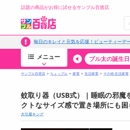
話題の商品がお得に試せるサンプル百貨店
毎日のキレイと元気を応援！ビューティーデー
メニュー
ちょっプルカテゴリ
キッチン・日用品
食品
プル太の誕生日
すべ
食品・調味料
サンプル百貨店
ちょっプル
家電
生活家電
その他 生活家電
生鮮食品
加工食品
蚊取り器（USB式） | 睡眠の
お菓子
クトなサイズ感で置き場所にも困
アイス・スイーツ
大引屋キング
飲料
00分 ～
08月08日08時00分 ～
お酒
ちょっプル
ちょ
124
0
38
0