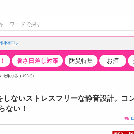
開催中♪
！
暑さ日差し対策
防災特集
お酒
て見る
特設コーナー
食品・調味料
生鮮食品
お菓子
アイス・スイーツ
飲料
お酒
洗剤
キッチン・日用品
健康・ダイエット
医薬品・医薬部外
インテリア・家具
ファッション
家電
ベビー・キッズ・
ペット用品
加工食品
ヘアケア・ボディ
ビューティーケア
特集一覧
蚊取り器（USB式）
全国うまいもの博
米・雑穀
肉・肉加工品
スナック菓子
アイスクリーム・シャーベット
水・ミネラルウォーター・炭酸水
ビール・発泡酒・新ジャンル
キッチン・台所用洗剤
掃除用具
健康食品・飲料
第二類医薬品
収納用品
トップス
生活家電
ベビーおむつ・トイレ用品
犬用品
カップ麺・乾麺・パスタ
ヘアケア・スタイリング
スキンケア・基礎化粧品
クチコミで選ばれた人気商品
パン・シリアル・コーンフレーク
魚介類・シーフード・水産加工品
クッキー・クラッカー
ケーキ・スイーツ
お茶・紅茶（ソフトドリンク）
ワイン
洗濯用洗剤・柔軟剤・漂白剤
洗濯用品
ダイエット
指定第二類医薬品
寝具・布団
ボトムス
キッチン家電
授乳グッズ
猫用品
インスタント・レトルト・冷凍食品・惣菜
ボディケア
ベースメイク・メイクアップ・ネイル
邪魔をしないストレスフリーな静音設計。コ
チーズ・ヨーグルト・乳製品・卵
フルーツ・果物・果物加工品
キャンディ・ガム・タブレット
お菓子・スイーツギフト
コーヒー（ソフトドリンク）
日本酒・焼酎
バス・お風呂用洗剤
トイレ・バス用品
サプリメント
第三類医薬品
マット・カーペット・クッション
シューズ
冷房・暖房器具・空調
食事グッズ
その他 ペット用品
ナチュラル・オーガニックコスメ
らない！
ポイント
調味料・ドレッシング・油
野菜・きのこ
せんべい・米菓
果実・野菜・清涼・乳飲料
洋酒・リキュール
トイレ用洗剤
タオル
美容サプリメント・ドリンク
医薬部外品
テーブル・デスク・カウンター
バッグ
美容・健康家電
ベビー用品・雑貨
香水・アロマ
口
08月08日06時00分 ～
08月08日06時00分
ポイント履歴
缶詰・瓶詰・ジャム・はちみつ
ミールキット
チョコレート
トクホ
果実酒・梅酒
住居用洗剤
日用品
スポーツサプリメント・ドリンク
チェア・ソファ
財布・小物
パソコン・プリンター・パソコン周辺機器
家具・寝具
っプル
ちょっプル
ちょっプルポイントとは？
2346
47