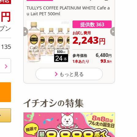
料込
初回トライアル
0
ITE Cafe a
TULLY’S COFFEE PLATINUM WHITE Cafe a
おやつのり 
サ
円
u Lait PET 500ml
数 862
提供数 363
プン
用
お試し費用
451
2,243
円
円
135
り
12,960
6,480
参考価格
円
円
71
93
り
1本あたり
.9
.5
円
円
もっと見る