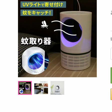
洗剤
・レ PET 480
【6個入】 ごろごろフィナンシェ (ピスタチ
スコール
キッチン・日用品
オ)
ヘアケア・ボディケア
提供数 6
提供数 9968
ビューティーケア
3,111
お試し費用
考価格
円
1,431
円
健康・ダイエット・サプリメント
医薬品・医薬部外品
オープン
参考価格
インテリア・家具・収納・寝具
238
1個あたり
.5
円
ファッション
家電
ベビー・キッズ・マタニティ
ペット用品
クーポン・資格・学習
掲載予告