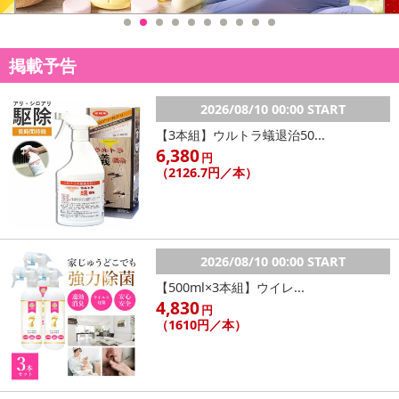
【キャンセルについて】
※お申込み後のキャンセルはお受けできません。
記載されている内容を必ずご確認いただき、お届けする商品セット
掲載予告
にご納得いただきましたうえでお申し込みください。
※パッケージ変更や商品リニューアル（成分など含む）等により、
2026/08/10 00:00 START
参考の掲載画像や画像内のバーコードなど、お届け商品と多少異な
る場合がございます。
【3本組】ウルトラ蟻退治50...
6,380
また、[新たな加工食品の原料原産地表示制度]の経過措置期間の終
円
（2126.7円／本）
了により、商品詳細内に記載の原産国・原材料の表記が旧表記の場
合がございます。
あらかじめご了承いただいた上でお申込みください。なお、本理由
によるお申込み後のキャンセル・返品交換は対応いたしかねます。
2026/08/10 00:00 START
【お支払いについて】
【500ml×3本組】ウイレ...
※送料はお試し費用に含まれております。
4,830
円
※d払い、PayPay、au PAY、au PAY（auかんたん決済）、ソフトバ
（1610円／本）
ンクまとめて支払い、楽天ペイ、メルペイ、AEON Pay、Amazon
Payでお支払いの場合、決済のため外部サイトへ遷移します。
※予約商品は決済手段ごとに定められた決済期限日にお支払いを完
了することがございます。ご了承いただいたうえでお申し込みくだ