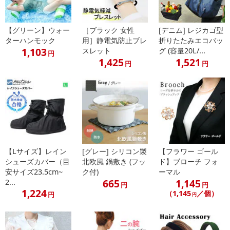
【グリーン】ウォー
［ブラック 女性
[デニム] レジカゴ型
ターハンモック
用］静電気防止ブレ
折りたたみエコバッ
1,103
スレット
グ (容量20L/...
円
1,425
1,521
円
円
【Lサイズ】レイン
[グレー] シリコン製
【フラワー ゴール
シューズカバー（目
北欧風 鍋敷き (フッ
ド】ブローチ フォ
安サイズ23.5cm~
ク付)
ーマル
665
1,145
2...
円
円
1,224
（1,145
／個）
円
円