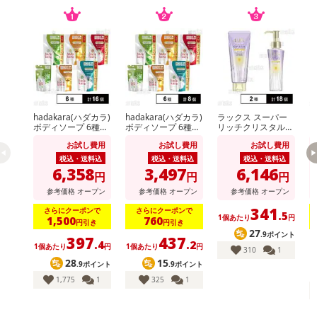
hadakara(ハダカラ)
hadakara(ハダカラ)
ラックス スーパー
ビ
ボディソープ 6種セ
ボディソープ 6種セ
リッチクリスタル
ッ
ット
ット
マルチダメージリペ
イ
お試し費用
お試し費用
お試し費用
ア ヘアパック 180g
m
/ オイル 90ml
税込・送料込
税込・送料込
税込・送料込
6,358
3,497
6,146
円
円
円
参考価格
オープン
参考価格
オープン
参考価格
オープン
341
さらにクーポンで
さらにクーポンで
.5
1個あたり
円
1,500
760
円引き
円引き
27
.9ポイント
397
437
.4
.2
1個あたり
円
1個あたり
円
1
310
1
28
15
.9ポイント
.9ポイント
1,775
1
325
1