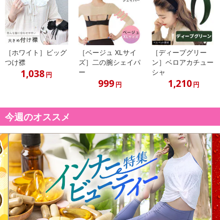
［ホワイト］ビッグ
［ベージュ XLサイ
［ディープグリー
・お子さまの水泳教室等の後に
つけ襟
ズ］二の腕シェイパ
ン］ベロアカチュー
・お風呂上がりに
1,038
ー
シャ
円
・お子さまが一人で装着しやすい
999
1,210
円
円
・原産国（最終加工地）：中国
・原材料/材質/素材：ナイロン・ポリエステル
今週のオススメ
・商品カラー：パープル
・使用方法：商品詳細をご確認ください
注意事項
【賞味・消費期限のある商品について】
商品到着時点でのお日持ち期間は、配送日数などにより異なります
のでご了承ください。