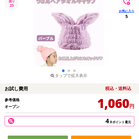
残り
25
5
タップで拡大表示
お試し費用
税込・送料込
1,060
参考価格
円
オープン
4
.8
ポイント還元