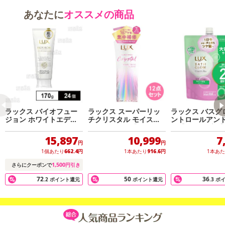
あなたに
オススメの商品
ラックス バイオフュー
ラックス スーパーリッ
ラックス バスグ
ジョン ホワイトエディ
チクリスタル モイスチ
ントロールアン
ション トリートメント
ャー＆リペア【トリート
ン【シャンプー
170g
メント】本体×12点セッ
え用 700G×9点
15,897
10,999
7
ト
円
円
1個あたり
662.4
円
1本あたり
916.6
円
1本あ
1,500
さらにクーポンで
円引き
72
50
36
.2
ポイント還元
ポイント還元
.3
ポ