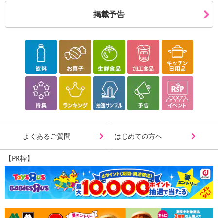
さい。
掲載予告
【配送伝票番号について】
※配送形態がメール便の商品については、商品の発送完了後、配送
伝票番号がマイページに表示されない場合もございます。
【配送日時の指定について】
※配送日時の指定が可能な商品の場合、商品によってご指定できる
配送日、配送時間が異なる可能性がございます。
カート機能をご利用の場合は、配送日時指定をご利用いただけませ
ん。
よくあるご質問
はじめての方へ
発送日カレンダー
【PR枠】