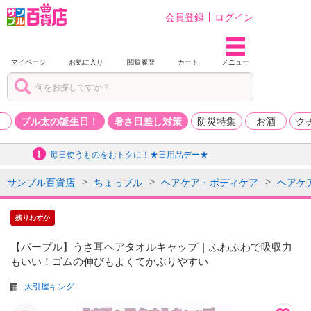
会員登録
ログイン
マイページ
お気に入り
閲覧履歴
カート
メニュー
品
プル太の誕生日！
暑さ日差し対策
防災特集
お酒
ク
毎日使うものをおトクに！★日用品デー★
サンプル百貨店
ちょっプル
ヘアケア・ボディケア
ヘアケ
残りわずか
【パープル】うさ耳ヘアタオルキャップ | ふわふわで吸収力
もいい！ゴムの伸びもよくてかぶりやすい
大引屋キング