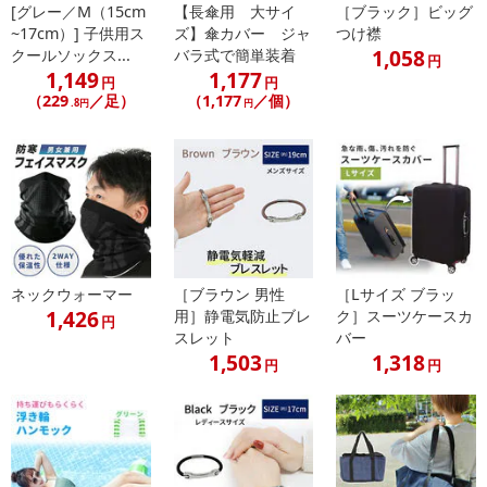
[グレー／M（15cm
【長傘用 大サイ
［ブラック］ビッグ
~17cm）] 子供用ス
ズ】傘カバー ジャ
つけ襟
1,058
クールソックス...
バラ式で簡単装着
円
1,149
1,177
円
円
（229
／足）
（1,177
／個）
.8円
円
ネックウォーマー
［ブラウン 男性
［Lサイズ ブラッ
1,426
用］静電気防止ブレ
ク］スーツケースカ
円
スレット
バー
1,503
1,318
円
円