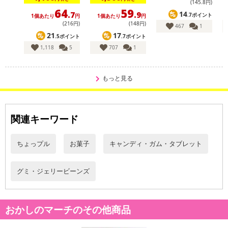
※配送日時の指定が可能な商品の場合、商品によってご指定できる
(145
.8
円)
64
59
配送日、配送時間が異なる可能性がございます。
14
.7
.9
.7ポイント
1個あたり
円
1個あたり
円
(216円)
(148円)
カート機能をご利用の場合は、配送日時指定をご利用いただけませ
467
1
21
17
.5ポイント
.7ポイント
ん。
1,118
5
707
1
発送日カレンダー
もっと見る
関連キーワード
ちょっプル
お菓子
キャンディ・ガム・タブレット
グミ・ジェリービーンズ
休業日
■
その他共通および商品カテゴリー別注意事項（※必ずご確認くだ
おかしのマーチのその他商品
さい）