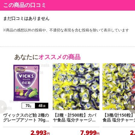
この商品の口コミ
・原産国（最終加工地）：日本
・原材料/材質/素材：水あめ（国内製造）,砂糖,濃縮ぶどう果汁,ゼラ
チン,植物油脂,でん粉／酸味料,ゲル化剤（ペクチン）,香料,光沢剤,
（一部にりんご・ゼラチンを含む）
※商品の感想以外の投稿や、不適切な表現を含む投稿を除いて表示しています
注意事項
あなたに
オススメの商品
【賞味・消費期限のある商品について】
商品到着時点でのお日持ち期間は、配送日数などにより異なります
のでご了承ください。
【キャンセルについて】
※お申込み後のキャンセルはお受けできません。
記載されている内容を必ずご確認いただき、お届けする商品セット
にご納得いただきましたうえでお申し込みください。
※パッケージ変更や商品リニューアル（成分など含む）等により、
ヴィックスのど飴 2種の
【2種・計500粒】カバ
【3種/計150粒
参考の掲載画像や画像内のバーコードなど、お届け商品と多少異な
グレープアソート 70g
ヤ食品 塩分チャージタ
食品 塩分チャー
※供試品
ブレッツ（スポーツドリ
レッツ（塩レモ
る場合がございます。
ンク味・塩レモン味）詰
ポーツドリンク
2,993
7,999
2
また、[新たな加工食品の原料原産地表示制度]の経過措置期間の終
め合わせ
味）
円
円