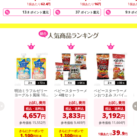
1袋あたり
62.4
円
1個あたり
16
円
1個あ
了により、商品詳細内に記載の原産国・原材料の表記が旧表記の場
合がございます。
13
37
9
.8
ポイント還元
ポイント還元
.9
ポ
あらかじめご了承いただいた上でお申込みください。なお、本理由
によるお申込み後のキャンセル・返品交換は対応いたしかねます。
【お支払いについて】
※送料はお試し費用に含まれております。
※d払い、PayPay、au PAY、au PAY（auかんたん決済）、ソフトバ
ンクまとめて支払い、楽天ペイ、メルペイ、AEON Pay、Amazon
Payでお支払いの場合、決済のため外部サイトへ遷移します。
※予約商品は決済手段ごとに定められた決済期限日にお支払いを完
了することがございます。ご了承いただいたうえでお申し込みくだ
さい。
明治ミラフルゼリー
ベビースターラーメ
ベビースターラーメ
ヴ
ヨーグルト風味 100
ン 4種セット
ンおつまみ スパイ
g / りんごヨーグル
シーチキン味 56g /
ト
【配送伝票番号について】
お試し費用
お試し費用
お試し費用
ト風味 100g
ベビースターラーメ
ン コクうまチキン
税込・送料込
税込・送料込
税込・送料込
※配送形態がメール便の商品については、商品の発送完了後、配送
味 64g
4,657
3,833
3,192
円
円
円
伝票番号がマイページに表示されない場合もございます。
参考価格
15,552
円
参考価格
9,469
円
参考価格
11,664
円
39
【配送日時の指定について】
さらにクーポンで
さらにクーポンで
.9
1個あたり
円
1,100
1,300
円引き
円引き