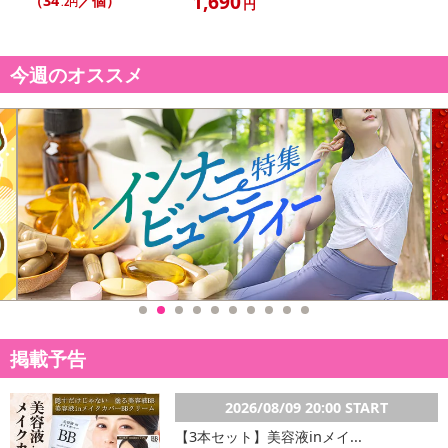
1,690
（34
／個）
円
.2円
今週のオススメ
掲載予告
2026/08/09 20:00 START
【3本セット】美容液inメイ...