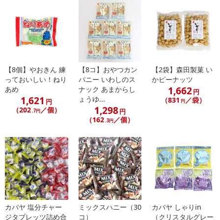
こちらの情報は
2026年07月09日
時点での情報となります。
【8個】やおきん 練
【8コ】おやつカン
【2袋】森田製菓 い
っておいしい！ねり
パニー いわしのス
かピーナッツ
1,662
あめ
ナック あまからし
円
1,621
ょうゆ...
（831
／袋）
円
円
1,298
（202
／個）
円
.7円
（162
／個）
.3円
カバヤ 塩分チャー
ミックスハニー（30
カバヤ しゃりin
ジタブレッツ詰め合
コ）
（クリスタルグレー