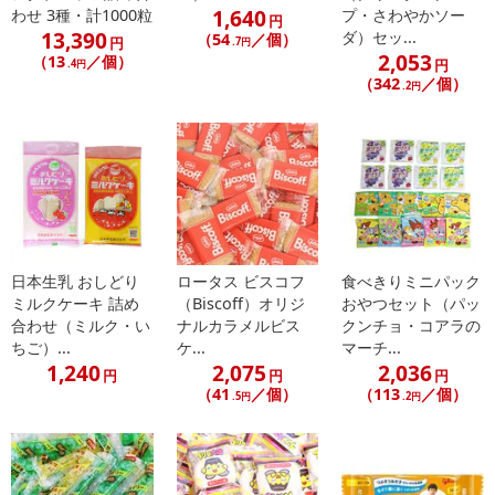
1,640
わせ 3種・計1000粒
プ・さわやかソー
円
13,390
ダ）セッ...
（54
／個）
円
.7円
2,053
（13
／個）
円
.4円
（342
／個）
.2円
日本生乳 おしどり
ロータス ビスコフ
食べきりミニパック
ミルクケーキ 詰め
（Biscoff）オリジ
おやつセット（パッ
合わせ（ミルク・い
ナルカラメルビス
クンチョ・コアラの
ちご）...
ケ...
マーチ...
1,240
2,075
2,036
円
円
円
（41
／個）
（113
／個）
.5円
.2円