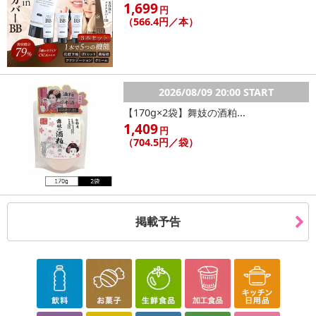
1,699
円
（566.4円／本）
2026/08/09 20:00 START
【170g×2袋】舞妓の酒粕...
1,409
円
（704.5円／袋）
掲載予告