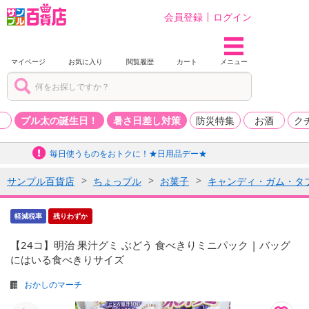
会員登録
ログイン
マイページ
お気に入り
閲覧履歴
カート
メニュー
品
プル太の誕生日！
暑さ日差し対策
防災特集
お酒
ク
毎日使うものをおトクに！★日用品デー★
サンプル百貨店
ちょっプル
お菓子
キャンディ・ガム・タ
軽減税率
残りわずか
【24コ】明治 果汁グミ ぶどう 食べきりミニパック | バッグ
にはいる食べきりサイズ
おかしのマーチ