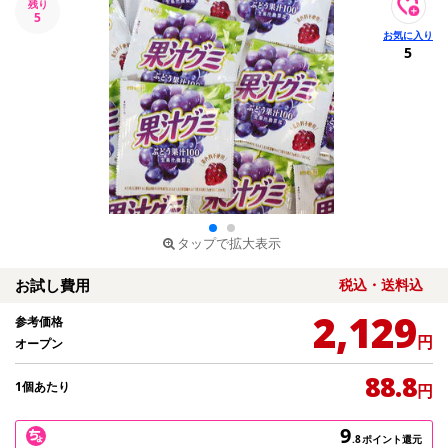
残り
5
5
タップで拡大表示
お試し費用
税込・送料込
2,129
参考価格
円
オープン
88.8
1個あたり
円
9
.8
ポイント還元