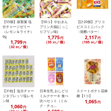
【55個】坂製菓 塩
【50コ】やおきん
【計20個】グリコ
分チャージゼリー
プリン大福(にっこ
ビスコミニパック
（レモン＆ライチ）
りプリン味)
〈発酵バター〉
1,775
2,117
9g
円
円
1,799
（35
／個）
（105
／個）
円
.5円
.9円
（32
／個）
.8円
【31粒】塩分チャー
日本生乳 おしどり
スイートポテト花林
ジタブレッツ塩レモ
ミルクケーキ 食べ
糖【1コ】
1,065
ン味
比べセット（ミル
円
1,060
ク・チョ...
円