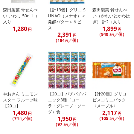
森田製菓 骨せんべ
【計13個】グリコ S
森田製菓 骨せんべ
い いわし 50g 1コ
UNAO（スナオ）＜
い（かれいとかわは
入り
発酵バター＞＆ビ
ぎ） 計2コ入り
1,280
1,899
ス...
円
円
2,391
（949
／個）
円
.5円
（184
／個）
円
やおきん ミニモン
【20コ】パチパチパ
【計20個】グリコ
スター フルーツ味
ニック3種（コー
ビスコミニパック
【20コ】
ラ・グレープ・ソー
〈メープル〉
1,480
2,117
ダ）食...
円
円
1,950
（74
／個）
（105
／個）
円
円
.9円
（97
／個）
.5円