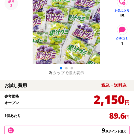
残り
3
15
1
タップで拡大表示
お試し費用
税込・送料込
2,150
参考価格
円
オープン
89.6
1個あたり
円
9
.9
ポイント還元