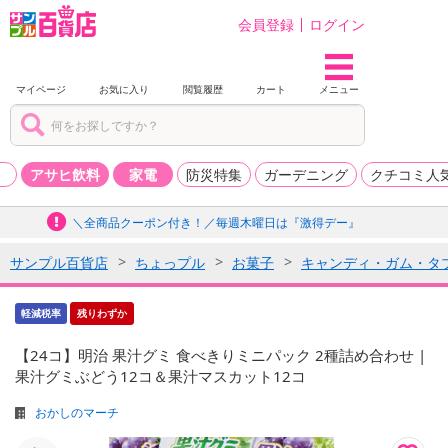
会員登録
ログイン
マイページ
お気に入り
閲覧履歴
カート
メニュー
品
アサヒ飲料
家電
防災特集
ガーデニング
クチコミ人
＼全商品クーポン付き！／毎週木曜日は『激得デー』
サンプル百貨店
ちょっプル
お菓子
キャンディ・ガム・タ
軽減税率
残りわずか
【24コ】明治 果汁グミ 食べきりミニパック 2種詰め合わせ |
果汁グミぶどう12コ＆果汁マスカット12コ
おかしのマーチ