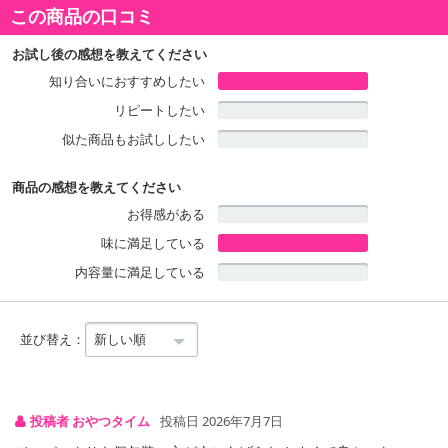
この商品の口コミ
・賞味期限：製造日より12ヶ月
・原産国（最終加工地）：日本
お試し後の感想を教えてください
・原材料/材質/素材：
知り合いにおすすめしたい
果汁グミぶどう：水あめ（国内製造）,砂糖,濃縮ぶどう果汁,ゼラ
リピートしたい
チン,植物油脂,でん粉／酸味料,ゲル化剤（ペクチン）,香料,光沢剤,
（一部にりんご・ゼラチンを含む）
似た商品もお試ししたい
果汁マスカット：水あめ（国内製造）、砂糖、濃縮マスカット果
商品の感想を教えてください
汁、ゼラチン、食用油脂、でん粉／酸味料、香料、ゲル化剤（ペク
お得感がある
チン）、光沢剤、（一部にりんご・ゼラチンを含む）
味に満足している
内容量に満足している
注意事項
【賞味・消費期限のある商品について】
並び替え：
商品到着時点でのお日持ち期間は、配送日数などにより異なります
のでご了承ください。
【キャンセルについて】
投稿者 おやつタイム
投稿日 2026年7月7日
※お申込み後のキャンセルはお受けできません。