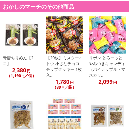
おかしのマーチのその他商品
青唐ちりめん【2
【20枚】ミスターイ
リボン とろーっと
コ】
トウ 小さなチョコ
やみつきキャンディ
2,380
チップクッキー 1枚
（パイナップル・マ
円
入...
スカッ...
（1,190
／個）
円
1,780
2,099
円
円
（89
／袋）
円