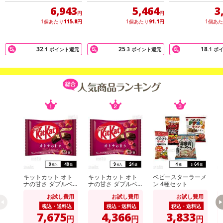
6,943
5,464
3
【配送伝票番号について】
円
円
1個あたり
115.8
円
1個あたり
91.1
円
1個あ
※配送形態がメール便の商品については、商品の発送完了後、配送
伝票番号がマイページに表示されない場合もございます。
32
25
18
.1
ポイント還元
.3
ポイント還元
.1
ポ
【配送日時の指定について】
※配送日時の指定が可能な商品の場合、商品によってご指定できる
配送日、配送時間が異なる可能性がございます。
カート機能をご利用の場合は、配送日時指定をご利用いただけませ
ん。
発送日カレンダー
キットカット オト
キットカット オト
ベビースターラーメ
ナの甘さ ダブルベ
ナの甘さ ダブルベ
ン 4種セット
i
リー＆ナッツ仕立て
リー＆ナッツ仕立て
M
お試し費用
お試し費用
お試し費用
9枚入
9枚入
税込・送料込
税込・送料込
税込・送料込
7,675
4,366
3,833
円
円
円