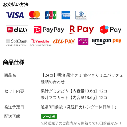
お支払い方法
商品仕様
商品名
【24コ】明治 果汁グミ 食べきりミニパック 2
種詰め合わせ
セット内容
果汁グミぶどう【内容量13.6g】12コ
果汁マスカット【内容量13.6g】12コ
発送予定日
通常3日前後（発送日カレンダー休日除く）
配送形態
メール便
※発送完了のご案内から到着まで10日前後かかり