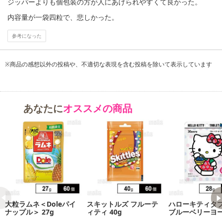
ジッパーよりも個包装の方が人にあげられやすくて良かった。
記載されている内容を必ずご確認いただき、お届けする商品セット
内容量が一袋四粒で、悲しかった。
にご納得いただきましたうえでお申し込みください。
※パッケージ変更や商品リニューアル（成分など含む）等により、
参考になった
参考の掲載画像や画像内のバーコードなど、お届け商品と多少異な
る場合がございます。
また、[新たな加工食品の原料原産地表示制度]の経過措置期間の終
※商品の感想以外の投稿や、不適切な表現を含む投稿を除いて表示しています
了により、商品詳細内に記載の原産国・原材料の表記が旧表記の場
合がございます。
あらかじめご了承いただいた上でお申込みください。なお、本理由
あなたに
オススメの商品
によるお申込み後のキャンセル・返品交換は対応いたしかねます。
【お支払いについて】
※送料はお試し費用に含まれております。
※d払い、PayPay、au PAY、au PAY（auかんたん決済）、ソフトバ
ンクまとめて支払い、楽天ペイ、メルペイ、AEON Pay、Amazon
Payでお支払いの場合、決済のため外部サイトへ遷移します。
※予約商品は決済手段ごとに定められた決済期限日にお支払いを完
了することがございます。ご了承いただいたうえでお申し込みくだ
大粒ラムネ＜Doleパイ
スキットルズ フルーテ
ハローキティタ
ナップル＞ 27g
ィティ 40g
ブルーベリーヨ
さい。
28g