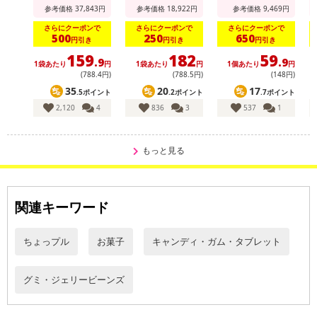
参考価格
37,843
円
参考価格
18,922
円
参考価格
9,469
円
さらにクーポンで
さらにクーポンで
さらにクーポンで
休業日
500
250
650
円引き
円引き
円引き
159
182
59
.9
.9
1袋あたり
円
1袋あたり
円
1個あたり
円
1
■
その他共通および商品カテゴリー別注意事項（※必ずご確認くだ
(788
.4
円)
(788
.5
円)
(148円)
さい）
35
20
17
.5ポイント
.2ポイント
.7ポイント
2,120
4
836
3
537
1
こちらの情報は
2026年07月09日
時点での情報となります。
もっと見る
関連キーワード
ちょっプル
お菓子
キャンディ・ガム・タブレット
グミ・ジェリービーンズ