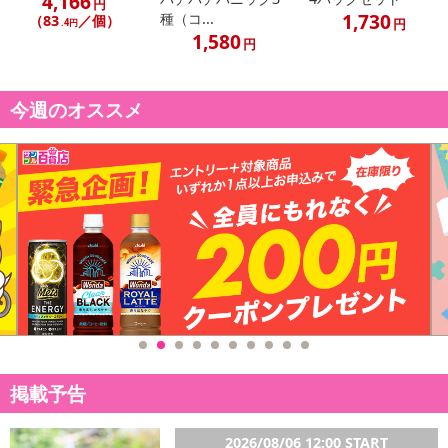
4,166
円
1,730
種（コ...
（83
／個）
円
.4円
1,580
円
今週のオススメ
掲載予告
2026/08/06 12:00 START