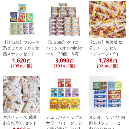
【計12個】フルーツ
【計30個】グリコ
【55個】坂製菓 塩
系グミとカリカリ食
バランスオンminiケ
分チャージゼリー
感スナックセット
ーキ（20個）＆毎...
（グレープ）9g
1,620
3,090
1,788
円
円
円
（135
／個）
（103
／個）
（32
／個）
円
円
.6円
ヤスイフーズ 感謝
チュッパチャップス
オレオ、リッツとM
あられ 50コセット
サワーバイトグミと
JBドリップコーヒー
パチパチパニック3
4パックセット