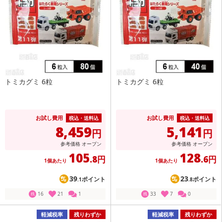
トミカグミ 6粒
トミカグミ 6粒
お試し費用
お試し費用
税込・送料込
税込・送料込
8,459
5,141
円
円
参考価格
オープン
参考価格
オープン
105
128
.8円
.6円
1個あたり
1個あたり
39
23
ポイント
ポイント
.1
.8
16
21
1
33
7
0
残
残
軽減税率
残りわずか
軽減税率
残りわずか