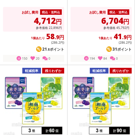
お試し費用
お試し費用
税込・送料込
税込・送料込
4,712
6,704
円
円
参考価格
22,896
円
参考価格
45,792
円
58
41
.9円
.9円
1個あたり
1個あたり
(286
.2円
)
(286
.2円
)
21
31
ポイント
ポイント
.8
150
20
0
194
84
0
残
残
軽減税率
残りわずか
軽減税率
残りわずか