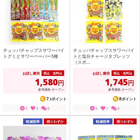
チュッパチャップスサワーバイ
チュッパチャップスサワーバイ
トグミとサワーペーパー5種
トと塩分チャージタブレッツ
（スポ...
お試し費用
お試し費用
税込・送料込
税込・送料込
1,580
1,745
円
円
参考価格
オープン
参考価格
オープン
7
8
ポイント
ポイント
.3
5
3
0
5
1
0
残
残
軽減税率
残りわずか
軽減税率
残りわずか