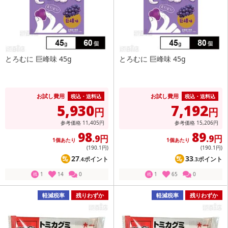
とろむに 巨峰味 45g
とろむに 巨峰味 45g
お試し費用
お試し費用
税込・送料込
税込・送料込
5,930
7,192
円
円
参考価格
11,405
円
参考価格
15,206
円
98
89
.9円
.9円
1個あたり
1個あたり
(190
.1円
)
(190
.1円
)
27
33
ポイント
ポイント
.4
.3
1
14
0
1
65
0
残
残
軽減税率
残りわずか
軽減税率
残りわずか