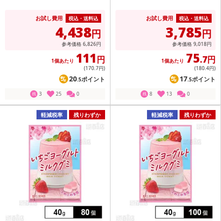
お試し費用
お試し費用
税込・送料込
税込・送料込
4,438
3,785
円
円
参考価格
6,826
円
参考価格
9,018
円
111
75
円
.7円
1個あたり
1個あたり
(170
.7円
)
(180
.4円
)
20
17
ポイント
ポイント
.5
.5
3
25
0
8
13
0
残
残
軽減税率
残りわずか
軽減税率
残りわずか