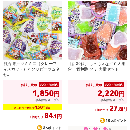
明治 果汁グミミニ（グレープ・
【計80個】ちっちゃなグミ大集
マスカット）とクッピーラムネ
合！個包装 グミ 大量セット
セ...
お試し費用
お試し費用
税込・送料込
税込・送料込
1,850
2,220
円
円
参考価格
オープン
参考価格
オープン
27
150
.8円
さらにクーポンで
円引き
1個あたり
84
.1円
1個あたり
10
ポイント
.2
8
ポイント
.5
3
8
0
残