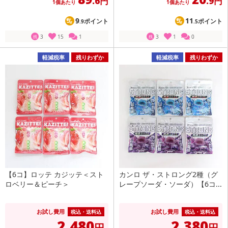
.6円
.9円
1個あたり
1個あたり
9
11
ポイント
ポイント
.9
.5
3
15
1
3
1
0
残
残
軽減税率
残りわずか
軽減税率
残りわずか
【6コ】ロッテ カジッテ＜スト
カンロ ザ・ストロング2種（グ
ロベリー＆ピーチ＞
レープソーダ・ソーダ）【6コ...
お試し費用
お試し費用
税込・送料込
税込・送料込
2,480
2,380
円
円