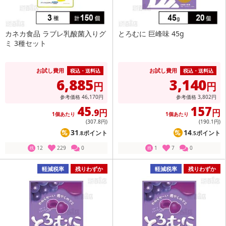
カネカ食品 ラブレ乳酸菌入りグ
とろむに 巨峰味 45g
ミ 3種セット
お試し費用
お試し費用
税込・送料込
税込・送料込
6,885
3,140
円
円
参考価格
46,170
円
参考価格
3,802
円
45
157
.9円
円
1個あたり
1個あたり
(307
.8円
)
(190
.1円
)
31
14
ポイント
ポイント
.8
.5
12
229
0
1
7
0
残
残
軽減税率
残りわずか
軽減税率
残りわずか