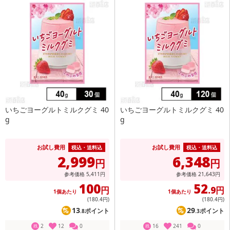
いちごヨーグルトミルクグミ 40
いちごヨーグルトミルクグミ 40
g
g
お試し費用
お試し費用
税込・送料込
税込・送料込
2,999
6,348
円
円
参考価格
5,411
円
参考価格
21,643
円
100
52
円
.9円
1個あたり
1個あたり
(180
.4円
)
(180
.4円
)
13
29
ポイント
ポイント
.8
.3
2
12
0
16
241
0
残
残