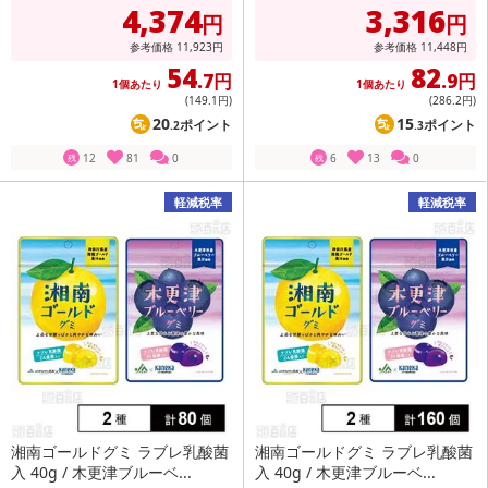
4,374
3,316
円
円
参考価格
11,923
円
参考価格
11,448
円
54
82
.7円
.9円
1個あたり
1個あたり
(149
.1円
)
(286
.2円
)
20
15
ポイント
ポイント
.2
.3
12
81
0
6
13
0
残
残
軽減税率
軽減税率
湘南ゴールドグミ ラブレ乳酸菌
湘南ゴールドグミ ラブレ乳酸菌
入 40g / 木更津ブルーベ...
入 40g / 木更津ブルーベ...