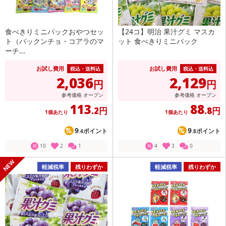
食べきりミニパックおやつセッ
【24コ】明治 果汁グミ マスカ
ト（パックンチョ・コアラのマ
ット 食べきりミニパック
ーチ...
お試し費用
お試し費用
税込・送料込
税込・送料込
2,036
2,129
円
円
参考価格
オープン
参考価格
オープン
113
88
.2円
.8円
1個あたり
1個あたり
9
9
ポイント
ポイント
.4
.8
10
2
1
4
3
0
残
残
軽減税率
残りわずか
軽減税率
残りわずか