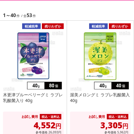
1～40
53
軽減税率
残りわずか
軽減税率
残りわずか
木更津ブルーベリーグミ ラブレ
渥美メロングミ ラブレ乳酸菌入
乳酸菌入り 40g
40g
お試し費用
お試し費用
税込・送料込
税込・送料込
4,552
3,305
円
円
参考価格
26,093
円
参考価格
5,962
円