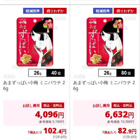
軽減税率
残りわずか
軽減税率
残りわずか
あまずっぱい小梅 ミニパウチ 2
あまずっぱい小梅 ミニパウチ 2
6g
6g
お試し費用
お試し費用
税込・送料込
税込・送料込
4,096
6,632
円
円
参考価格
5,184
円
参考価格
10,368
円
102
82
.4円
.9円
1個あたり
1個あたり
(129
.6円
)
(129
.6円
)