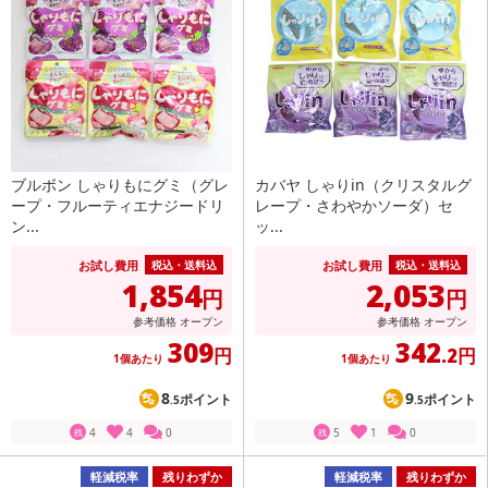
ブルボン しゃりもにグミ（グレ
カバヤ しゃりin（クリスタルグ
ープ・フルーティエナジードリ
レープ・さわやかソーダ）セ
ン...
ッ...
お試し費用
お試し費用
税込・送料込
税込・送料込
1,854
2,053
円
円
参考価格
オープン
参考価格
オープン
309
342
円
.2円
1個あたり
1個あたり
8
9
ポイント
ポイント
.5
.5
4
4
0
5
1
0
残
残
軽減税率
残りわずか
軽減税率
残りわずか