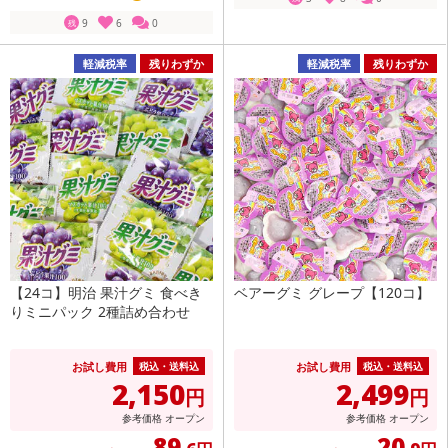
9
6
0
残
軽減税率
残りわずか
軽減税率
残りわずか
【24コ】明治 果汁グミ 食べき
ベアーグミ グレープ【120コ】
りミニパック 2種詰め合わせ
お試し費用
お試し費用
税込・送料込
税込・送料込
2,150
2,499
円
円
参考価格
オープン
参考価格
オープン
89
20