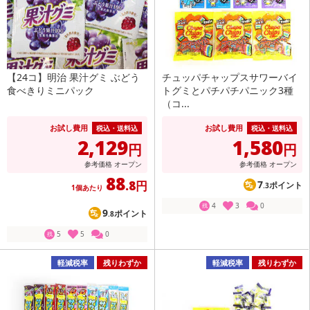
【24コ】明治 果汁グミ ぶどう
チュッパチャップスサワーバイ
食べきりミニパック
トグミとパチパチパニック3種
（コ...
お試し費用
お試し費用
税込・送料込
税込・送料込
2,129
1,580
円
円
参考価格
オープン
参考価格
オープン
88
.8円
7
ポイント
.3
1個あたり
4
3
0
残
9
ポイント
.8
5
5
0
残
軽減税率
残りわずか
軽減税率
残りわずか