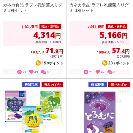
カネカ食品 ラブレ乳酸菌入りグ
カネカ食品 ラブレ乳酸菌入りグ
ミ 3種セット
ミ 3種セット
お試し費用
お試し費用
税込・送料込
税込・送料込
4,314
5,166
円
円
参考価格
18,468
円
参考価格
27,702
円
71
57
.9円
.4円
1個あたり
1個あたり
(307
.8円
)
(307
.8円
)
19
23
ポイント
ポイント
.9
.9
23
49
0
25
47
0
残
残
軽減税率
残りわずか
軽減税率
残りわずか