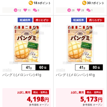
18
30
ポイント
ポイント
.9
.7
12
11
0
28
28
1
残
残
軽減税率
残りわずか
軽減税率
残りわずか
パングミ(メロンパン) 41g
パングミ(メロンパン) 41g
お試し費用
お試し費用
税込・送料込
税込・送料込
4,198
5,173
円
円
参考価格
オープン
参考価格
オープン