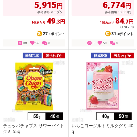
5,915
6,774
円
円
参考価格
オープン
参考価格
13,651
円
49
84
.3円
.7円
1個あたり
1個あたり
(170
.7円
)
27
31
ポイント
ポイント
.3
.3
88
96
0
3
59
0
残
残
軽減税率
残りわずか
軽減税率
残りわずか
チュッパチャプス サワーバイト
いちごヨーグルトミルクグミ 40
グミ 55g
g