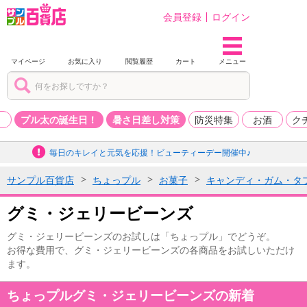
会員登録
ログイン
マイページ
お気に入り
閲覧履歴
カート
メニュー
品
プル太の誕生日！
暑さ日差し対策
防災特集
お酒
ク
毎日のキレイと元気を応援！ビューティーデー開催中♪
サンプル百貨店
ちょっプル
お菓子
キャンディ・ガム・タ
グミ・ジェリービーンズ
グミ・ジェリービーンズのお試しは「ちょっプル」でどうぞ。
お得な費用で、グミ・ジェリービーンズの各商品をお試しいただけ
ます。
ちょっプルグミ・ジェリービーンズの新着