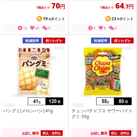
70
64
円
.7円
1個あたり
1個あたり
19
23
ポイント
ポイント
.4
.9
12
20
0
9
8
0
残
残
軽減税率
残りわずか
軽減税率
残りわずか
パングミ(メロンパン) 41g
チュッパチャプス サワーバイト
グミ 55g
お試し費用
お試し費用
税込・送料込
税込・送料込