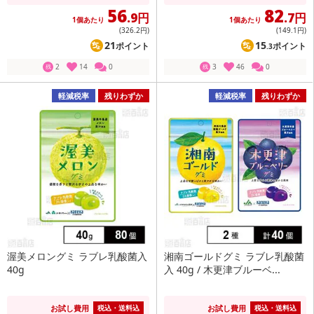
56
82
.9円
.7円
1個あたり
1個あたり
(326
.2円
)
(149
.1円
)
21
15
ポイント
ポイント
.3
2
14
0
3
46
0
残
残
軽減税率
残りわずか
軽減税率
残りわずか
渥美メロングミ ラブレ乳酸菌入
湘南ゴールドグミ ラブレ乳酸菌
40g
入 40g / 木更津ブルーベ...
お試し費用
お試し費用
税込・送料込
税込・送料込